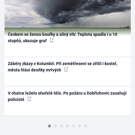
Českem se ženou bouřky a silný vítr. Teplota spadla i o 10
stupňů, ukazuje graf
Záběry zkázy v Kolumbii: Při zemětřesení se zřítil i kostel,
města hlásí desítky mrtvých
V chatce leželo ohořelé tělo. Po požáru u Dobřichovic zasahují
policisté