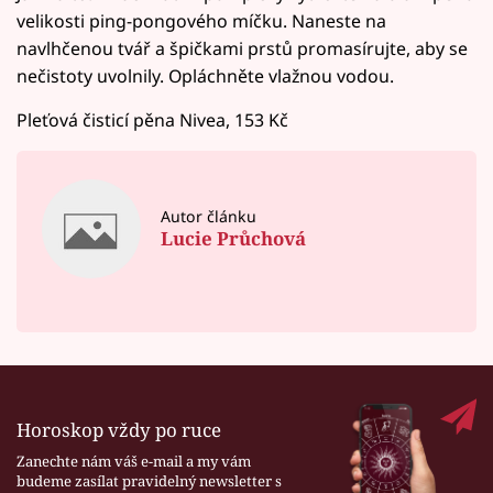
velikosti ping-pongového míčku. Naneste na
navlhčenou tvář a špičkami prstů promasírujte, aby se
nečistoty uvolnily. Opláchněte vlažnou vodou.
Pleťová čisticí pěna Nivea, 153 Kč
Autor článku
Lucie Průchová
Horoskop vždy po ruce
Zanechte nám váš e-mail a my vám
budeme zasílat pravidelný newsletter s