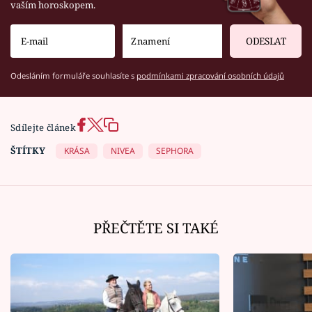
vaším horoskopem.
ODESLAT
Odesláním formuláře souhlasíte s
podmínkami zpracování osobních údajů
Sdílejte článek
ŠTÍTKY
KRÁSA
NIVEA
SEPHORA
PŘEČTĚTE SI TAKÉ