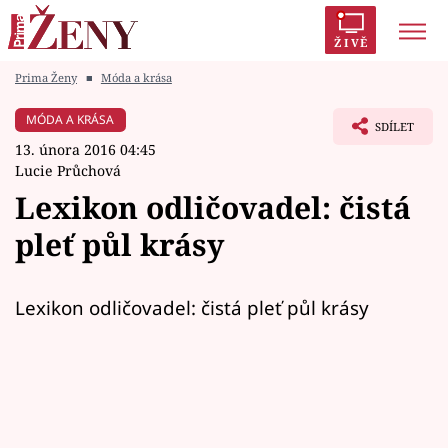
ŽIVĚ
Prima Ženy
■
Móda a krása
Trendy:
Polabí
Inspekce
Prostřeno!
AYTO?
MÓDA A KRÁSA
SDÍLET
Módní alarm
Zrádci
Proměny
13. února 2016 04:45
Lucie Průchová
Lexikon odličovadel: čistá
pleť půl krásy
Témata
Celebrity
Lexikon odličovadel: čistá pleť půl krásy
Vztahy
Seriály