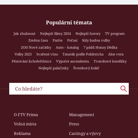
Populární témata
Jak zhubnout
Nejlepší filmy 2024
Nejlepší horory
TV program
Změna času
Partie
Počasí
Kdy budou volby
ZOO Nové začátky
Auto – katalog
7 pádů Honzy Dědka
Volby 2025
Svařené víno
Tatarák podle Pohlreicha
Aloe vera
Pěstování lichořeřišnice
Výpočet ascendentu
Tvarohové knedlíky
Nejlepší palačinky
Švestkový koláč
O FTV Prima
Management
Volná místa
Press
Reklama
Castingy a výzvy