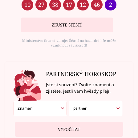
10
27
38
17
12
46
2
ZKUSTE ŠTĚSTÍ
Ministerstvo financí varuje: Účastí na hazardní hře může
vzniknout závislost ⑱
PARTNERSKÝ HOROSKOP
Jste si souzení? Zvolte znamení a
zjistěte, jestli vám hvězdy přejí.
VYPOČÍTAT