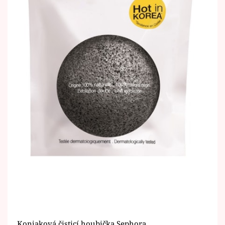
Konjaková čisticí houbička Sephora