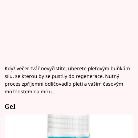
Horoskopy
Sledujte prima+
Filmový festival Karlovy Vary
Pořady
Mámy sobě
Když večer tvář nevyčistíte, uberete pleťovým buňkám
sílu, se kterou by se pustily do regenerace. Nutný
Přihlášení
proces zpříjemní odličovadlo pleti a vašim časovým
možnostem na míru.
Sledujte nás
Gel