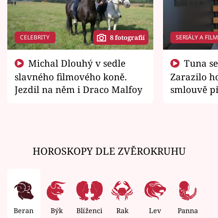
CELEBRITY
SERIÁLY A FIL
8 fotografií
Michal Dlouhý v sedle
Tuna se chtěl vrátit domů.
slavného filmového koně.
Zarazilo ho
Jezdil na něm i Draco Malfoy
smlouvě př
zemřít
HOROSKOPY DLE ZVĚROKRUHU
Beran
Býk
Blíženci
Rak
Lev
Panna
V