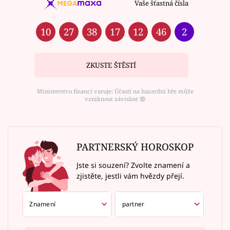
Vaše šťastná čísla
10
27
38
17
12
46
2
ZKUSTE ŠTĚSTÍ
Ministerstvo financí varuje: Účastí na hazardní hře může
vzniknout závislost ⑱
PARTNERSKÝ HOROSKOP
Jste si souzení? Zvolte znamení a
zjistěte, jestli vám hvězdy přejí.