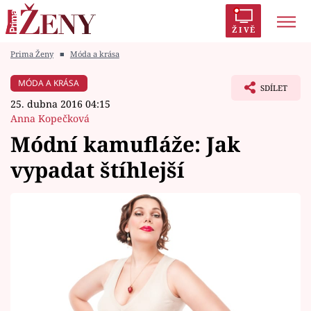
ŽIVĚ
Prima Ženy
■
Móda a krása
Trendy:
Polabí
Inspekce
Prostřeno!
AYTO?
MÓDA A KRÁSA
SDÍLET
Módní alarm
Zrádci
Proměny
25. dubna 2016 04:15
Anna Kopečková
Módní kamufláže: Jak
vypadat štíhlejší
Témata
Celebrity
Vztahy
Seriály