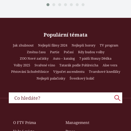
Populární témata
Jak zhubnout
Nejlepší filmy 2024
Nejlepší horory
TV program
Změna času
Partie
Počasí
Kdy budou volby
ZOO Nové začátky
Auto – katalog
7 pádů Honzy Dědka
Volby 2025
Svařené víno
Tatarák podle Pohlreicha
Aloe vera
Pěstování lichořeřišnice
Výpočet ascendentu
Tvarohové knedlíky
Nejlepší palačinky
Švestkový koláč
O FTV Prima
Management