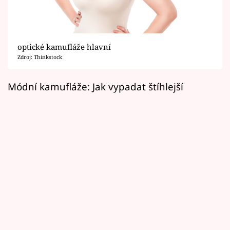
Horoskopy
Sledujte prima+
optické kamufláže hlavní
Filmový festival Karlovy Vary
Zdroj: Thinkstock
Pořady
Módní kamufláže: Jak vypadat štíhlejší
Mámy sobě
Přihlášení
Sledujte nás