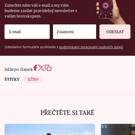
Zanechte nám váš e-mail a my vám
budeme zasílat pravidelný newsletter s
vaším horoskopem.
ODESLAT
Odesláním formuláře souhlasíte s
podmínkami zpracování osobních údajů
Sdílejte článek
ŠTÍTKY
DŽÍNY
PŘEČTĚTE SI TAKÉ