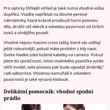
Pro opticky štíhlejší vzhled je také nutná vhodná volba
doplňků. Vsaďte například na dlouhé perlové
náhrdelníky, které krásně prodlouží horní polovinu
těla, zkrášlí váš dekolt a odvedou pozornost od širších
boků a silnějšího pozadí.
Vhodné nejsou masivní cross tašky, které vás udělají
ještě robustnější, pokud máte problém s kily navíc.
Zvolte hladké úzké kožené kabelky na rameno. Pokud
jdete do společnosti, místo malinkého psaníčka zvolte
větší model, vaše postava pak bude vypadat drobněji,“
radí odbornice. Vhodnou kamufláží k odvedení
pozornosti je také výrazný klobouk.
Delikátní pomocník: vhodné spodní
prádlo