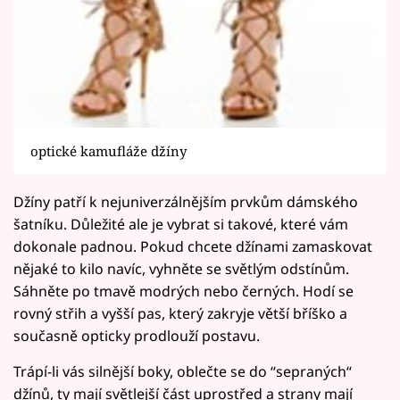
optické kamufláže džíny
Džíny patří k nejuniverzálnějším prvkům dámského
šatníku. Důležité ale je vybrat si takové, které vám
dokonale padnou. Pokud chcete džínami zamaskovat
nějaké to kilo navíc, vyhněte se světlým odstínům.
Sáhněte po tmavě modrých nebo černých. Hodí se
rovný střih a vyšší pas, který zakryje větší bříško a
současně opticky prodlouží postavu.
Trápí-li vás silnější boky, oblečte se do “sepraných“
džínů, ty mají světlejší část uprostřed a strany mají