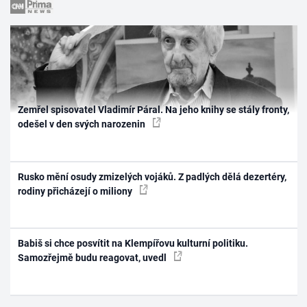
Zemřel spisovatel Vladimír Páral. Na jeho knihy se stály fronty,
odešel v den svých narozenin
Rusko mění osudy zmizelých vojáků. Z padlých dělá dezertéry,
rodiny přicházejí o miliony
Babiš si chce posvítit na Klempířovu kulturní politiku.
Samozřejmě budu reagovat, uvedl