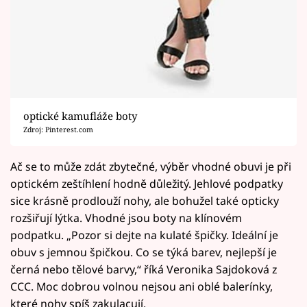
optické kamufláže boty
Zdroj: Pinterest.com
Ač se to může zdát zbytečné, výběr vhodné obuvi je při
optickém zeštíhlení hodně důležitý. Jehlové podpatky
sice krásně prodlouží nohy, ale bohužel také opticky
rozšiřují lýtka. Vhodné jsou boty na klínovém
podpatku. „Pozor si dejte na kulaté špičky. Ideální je
obuv s jemnou špičkou. Co se týká barev, nejlepší je
černá nebo tělové barvy,“ říká Veronika Sajdoková z
CCC. Moc dobrou volnou nejsou ani oblé balerínky,
které nohy spíš zakulacují.