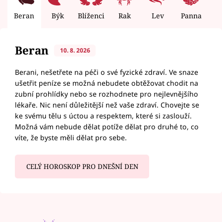
Beran
Býk
Blíženci
Rak
Lev
Panna
V
Beran
10. 8. 2026
Berani, nešetřete na péči o své fyzické zdraví. Ve snaze
ušetřit peníze se možná nebudete obtěžovat chodit na
zubní prohlídky nebo se rozhodnete pro nejlevnějšího
lékaře. Nic není důležitější než vaše zdraví. Chovejte se
ke svému tělu s úctou a respektem, které si zaslouží.
Možná vám nebude dělat potíže dělat pro druhé to, co
víte, že byste měli dělat pro sebe.
CELÝ HOROSKOP PRO DNEŠNÍ DEN