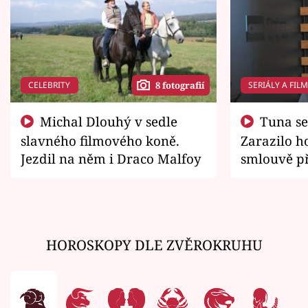
CELEBRITY
SERIÁLY A FIL
8 fotografií
Michal Dlouhý v sedle
Tuna se chtěl vrátit domů.
slavného filmového koně.
Zarazilo ho
Jezdil na něm i Draco Malfoy
smlouvě př
zemřít
HOROSKOPY DLE ZVĚROKRUHU