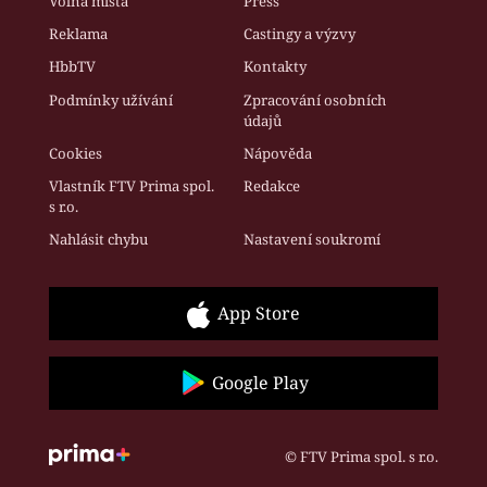
Volná místa
Press
Reklama
Castingy a výzvy
HbbTV
Kontakty
Podmínky užívání
Zpracování osobních
údajů
Cookies
Nápověda
Vlastník FTV Prima spol.
Redakce
s r.o.
Nahlásit chybu
Nastavení soukromí
App Store
Google Play
© FTV Prima spol. s r.o.