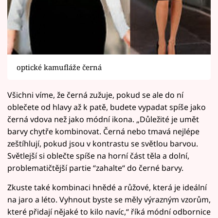
optické kamufláže černá
Všichni víme, že černá zužuje, pokud se ale do ní
oblečete od hlavy až k patě, budete vypadat spíše jako
černá vdova než jako módní ikona. „Důležité je umět
barvy chytře kombinovat. Černá nebo tmavá nejlépe
zeštíhlují, pokud jsou v kontrastu se světlou barvou.
Světlejší si oblečte spíše na horní část těla a dolní,
problematičtější partie “zahalte“ do černé barvy.
Zkuste také kombinaci hnědé a růžové, která je ideální
na jaro a léto. Vyhnout byste se měly výrazným vzorům,
které přidají nějaké to kilo navíc,“ říká módní odbornice