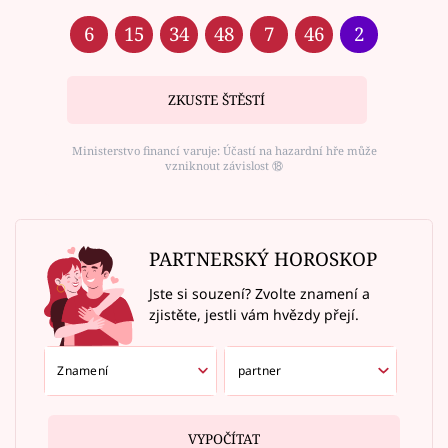
6
15
34
48
7
46
2
ZKUSTE ŠTĚSTÍ
Ministerstvo financí varuje: Účastí na hazardní hře může
vzniknout závislost ⑱
PARTNERSKÝ HOROSKOP
Jste si souzení? Zvolte znamení a
zjistěte, jestli vám hvězdy přejí.
VYPOČÍTAT