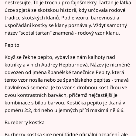
nestresujte. To je trochu pro fajnšmekry. Tartan je látka
úzce spjatá se skotskou historií, kdy určovala rodové
tradice skotských klanů. Podle vzoru, barevnosti a
uspořádání kostky se klany poznávaly. Vždyť samotný
název “scotal tartan” znamená - rodový vzor klanu.
Pepito
Když se řekne pepito, vybaví se nám kalhoty nad
kotníky a v nich Audrey Hepburnová. Název je nicméně
odvozen od jména španělské tanečnice Pepity, která
tento vzor nosila nebo ze španělského pepitas - tmavá
bavlníková semena. Je to vzor s drobnou kostičkou ve
dvou kontrastních barvách, přičemž nejčastější je
kombinace s bílou barvou. Kostička pepito je tkaná v
poměru 2:2, 4:4 nebo u jemných přízí maximálně 6:6.
Bureberry kostka
Burberry kostka sice není žádné oficiální označení, ale