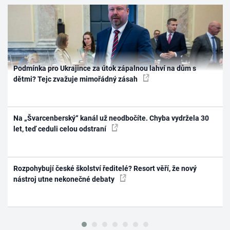
Podmínka pro Ukrajince za útok zápalnou lahví na dům s
dětmi? Tejc zvažuje mimořádný zásah
Na „Švarcenberský“ kanál už neodbočíte. Chyba vydržela 30
let, teď ceduli celou odstraní
Rozpohybují české školství ředitelé? Resort věří, že nový
nástroj utne nekonečné debaty