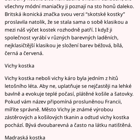
všechny módní maniačky ji poznají na sto honů daleko.
Britská ikonická značka svou verzi “skotské kostky”
proslavila natolik, že se stala sama o sobě klasikou a
mezi náš výčet kostek rozhodně patří. I když ji
společnost vyrábí v různých barevných laděních,
nejklasičtější klasikou je složení barev béžová, bílá,
černá a červená.
Vichy kostka
Vichy kostka neboli vichy káro byla jedním z hitů
letošního léta. Aby ne, uplatňuje se nejčastěji na lehké
bavlně a evokuje teplé počasí, plátěné košile a šatovky.
Pokud vám název připomíná prosluněnou Francii,
míříte správně. Město Vichy je známé výrobou
zástěrových a košilových tkanin a odtud vichy kostka
pochází. Bývá dvoubarevná a často na látku natištěná.
Madraská kostka