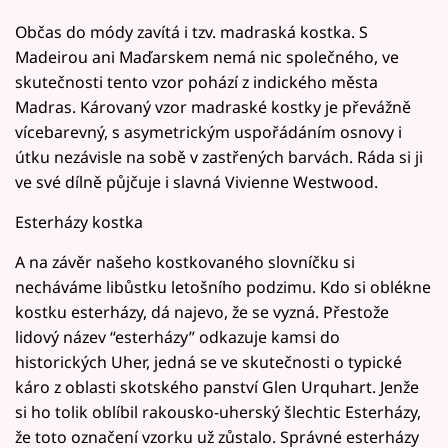
Občas do módy zavítá i tzv. madraská kostka. S
Madeirou ani Maďarskem nemá nic společného, ve
skutečnosti tento vzor pohází z indického města
Madras. Károvaný vzor madraské kostky je převážně
vícebarevný, s asymetrickým uspořádáním osnovy i
útku nezávisle na sobě v zastřených barvách. Ráda si ji
ve své dílně půjčuje i slavná Vivienne Westwood.
Esterházy kostka
A na závěr našeho kostkovaného slovníčku si
necháváme libůstku letošního podzimu. Kdo si oblékne
kostku esterházy, dá najevo, že se vyzná. Přestože
lidový název “esterházy” odkazuje kamsi do
historických Uher, jedná se ve skutečnosti o typické
káro z oblasti skotského panství Glen Urquhart. Jenže
si ho tolik oblíbil rakousko-uherský šlechtic Esterházy,
že toto označení vzorku už zůstalo. Správné esterházy