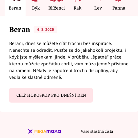
Beran
Býk
Blíženci
Rak
Lev
Panna
V
Beran
6. 8. 2026
Berani, dnes se můžete cítit trochu bez inspirace.
Nenechte se odradit. Pusťte se do jakéhokoli projektu, i
když jste myšlenkami jinde. V průběhu „špatné“ práce,
kterou můžete zpočátku chrlit, vám múza jemně přistane
na rameni. Někdy je zapotřebí trocha disciplíny, aby
vedla ke slastné odměně.
CELÝ HOROSKOP PRO DNEŠNÍ DEN
Vaše šťastná čísla