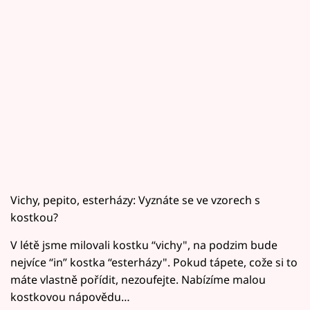
Horoskopy
Sledujte prima+
Filmový festival Karlovy Vary
Pořady
Mámy sobě
Přihlášení
Vichy, pepito, esterházy: Vyznáte se ve vzorech s
kostkou?
Sledujte nás
V létě jsme milovali kostku “vichy", na podzim bude
nejvíce “in” kostka “esterházy". Pokud tápete, cože si to
máte vlastně pořídit, nezoufejte. Nabízíme malou
kostkovou nápovědu…