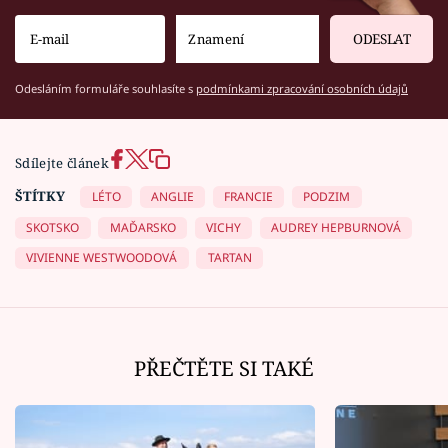
ODESLAT
Odesláním formuláře souhlasíte s
podmínkami zpracování osobních údajů
Sdílejte článek
ŠTÍTKY
LÉTO
ANGLIE
FRANCIE
PODZIM
SKOTSKO
MAĎARSKO
VICHY
AUDREY HEPBURNOVÁ
VIVIENNE WESTWOODOVÁ
TARTAN
PŘEČTĚTE SI TAKÉ