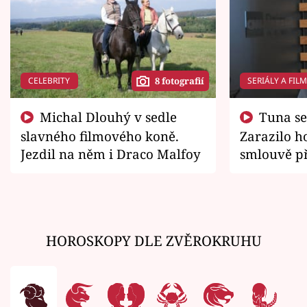
CELEBRITY
SERIÁLY A FIL
8 fotografií
Michal Dlouhý v sedle
Tuna se chtěl vrátit domů.
slavného filmového koně.
Zarazilo ho
Jezdil na něm i Draco Malfoy
smlouvě př
zemřít
HOROSKOPY DLE ZVĚROKRUHU