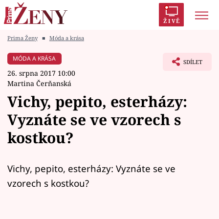
ŽIVĚ
Prima Ženy
■
Móda a krása
Trendy:
Polabí
Inspekce
Prostřeno!
AYTO?
MÓDA A KRÁSA
SDÍLET
Módní alarm
Zrádci
Proměny
26. srpna 2017 10:00
Martina Čerňanská
Vichy, pepito, esterházy:
Vyznáte se ve vzorech s
Témata
kostkou?
Celebrity
Vichy, pepito, esterházy: Vyznáte se ve
Vztahy
vzorech s kostkou?
Seriály