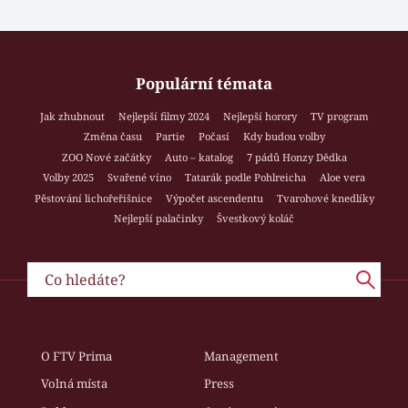
Populární témata
Jak zhubnout
Nejlepší filmy 2024
Nejlepší horory
TV program
Změna času
Partie
Počasí
Kdy budou volby
ZOO Nové začátky
Auto – katalog
7 pádů Honzy Dědka
Volby 2025
Svařené víno
Tatarák podle Pohlreicha
Aloe vera
Pěstování lichořeřišnice
Výpočet ascendentu
Tvarohové knedlíky
Nejlepší palačinky
Švestkový koláč
O FTV Prima
Management
Volná místa
Press