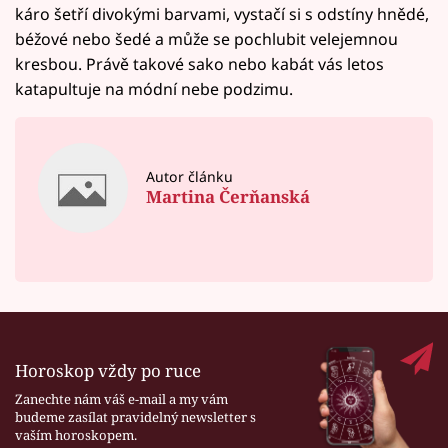
káro šetří divokými barvami, vystačí si s odstíny hnědé,
béžové nebo šedé a může se pochlubit velejemnou
kresbou. Právě takové sako nebo kabát vás letos
katapultuje na módní nebe podzimu.
Autor článku
Martina Čerňanská
Horoskop vždy po ruce
Zanechte nám váš e-mail a my vám
budeme zasílat pravidelný newsletter s
vaším horoskopem.