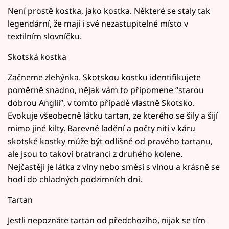
Není prostě kostka, jako kostka. Některé se staly tak
legendární, že mají i své nezastupitelné místo v
textilním slovníčku.
Skotská kostka
Začneme zlehýnka. Skotskou kostku identifikujete
poměrně snadno, nějak vám to připomene “starou
dobrou Anglii”, v tomto případě vlastně Skotsko.
Evokuje všeobecně látku tartan, ze kterého se šily a šijí
mimo jiné kilty. Barevné ladění a počty nití v káru
skotské kostky může být odlišné od pravého tartanu,
ale jsou to takoví bratranci z druhého kolene.
Nejčastěji je látka z vlny nebo směsi s vlnou a krásně se
hodí do chladných podzimních dní.
Tartan
Jestli nepoznáte tartan od předchozího, nijak se tím