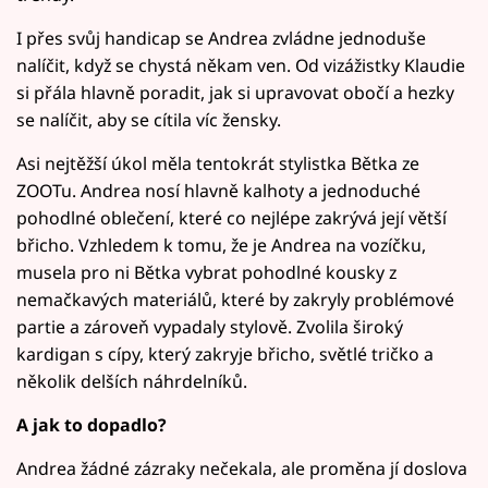
I přes svůj handicap se Andrea zvládne jednoduše
nalíčit, když se chystá někam ven. Od vizážistky Klaudie
si přála hlavně poradit, jak si upravovat obočí a hezky
se nalíčit, aby se cítila víc žensky.
Asi nejtěžší úkol měla tentokrát stylistka Bětka ze
ZOOTu. Andrea nosí hlavně kalhoty a jednoduché
pohodlné oblečení, které co nejlépe zakrývá její větší
břicho. Vzhledem k tomu, že je Andrea na vozíčku,
musela pro ni Bětka vybrat pohodlné kousky z
nemačkavých materiálů, které by zakryly problémové
partie a zároveň vypadaly stylově. Zvolila široký
kardigan s cípy, který zakryje břicho, světlé tričko a
několik delších náhrdelníků.
A jak to dopadlo?
Andrea žádné zázraky nečekala, ale proměna jí doslova