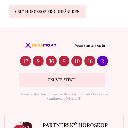
CELÝ HOROSKOP PRO DNEŠNÍ DEN
Vaše šťastná čísla
17
9
36
8
10
46
2
ZKUSTE ŠTĚSTÍ
Ministerstvo financí varuje: Účastí na hazardní hře může
vzniknout závislost ⑱
PARTNERSKÝ HOROSKOP