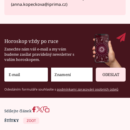
(anna.kopeckova@iprima.cz)
Horoskop vždy po ruce
Zanechte nám váš e-mail a my vám
budeme zasílat pravidelný newsletter s
vaším horoskopem.
ODESLAT
Odesláním formuláře souhlasíte s
podmínkami zpracování osobních údajů
Sdílejte článek
ŠTÍTKY
ZOOT