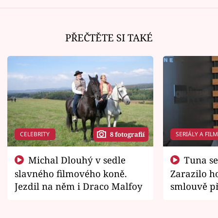
PŘEČTĚTE SI TAKÉ
CELEBRITY
SERIÁLY A FIL
8 fotografií
Michal Dlouhý v sedle
Tuna se chtěl vrátit domů.
slavného filmového koně.
Zarazilo ho
Jezdil na něm i Draco Malfoy
smlouvě př
zemřít