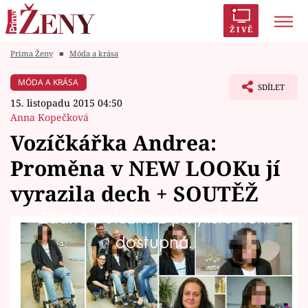
ŽIVĚ
Prima Ženy
■
Móda a krása
Trendy:
Polabí
Inspekce
Prostřeno!
AYTO?
MÓDA A KRÁSA
SDÍLET
Módní alarm
Zrádci
Proměny
15. listopadu 2015 04:50
Anna Kopečková
Vozíčkářka Andrea:
Proměna v NEW LOOKu jí
Témata
vyrazila dech + SOUTĚŽ
Celebrity
Žádná položka z playlistu není
Každý týden vám představujeme jednu ženu,
dostupná.
Vztahy
která v pořadu NEW LOOK našla svou krásu.
Seriály
Andrea Čepová je už 11 let připoutaná na
invalidní vozík a neobejde se bez cizí pomoci.