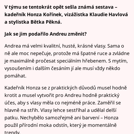
V týmu se tentokrát opět sešla známá sestava –
kadeřník Honza Kořínek, vizážistka Klaudie Havlová
a stylistka Bětka Pěkná.
Jak se jim podařilo Andreu změnit?
Andrea má velmi kvalitní, husté, krásné vlasy. Sama o
ně ale moc nepečuje, protože má špatné ruce a zvládne
je maximálně pročesat speciálním hřebenem. S mytím,
vysoušením i dalším česáním jí ale musí vždy někdo
pomáhat.
Kadeřník Honza se z praktických důvodů musel hodně
krotit a musel vytvořit pro Andreu hodně praktický
účes, aby s vlasy měla co nejméně práce. Zaměřil se
hlavně na střih. Vlasy lehce sestříhal a udělal delší
patku. Nechybělo samozřejmě ani barvení – Honza
použil přírodní moka odstín, který je momentálně
trendy.