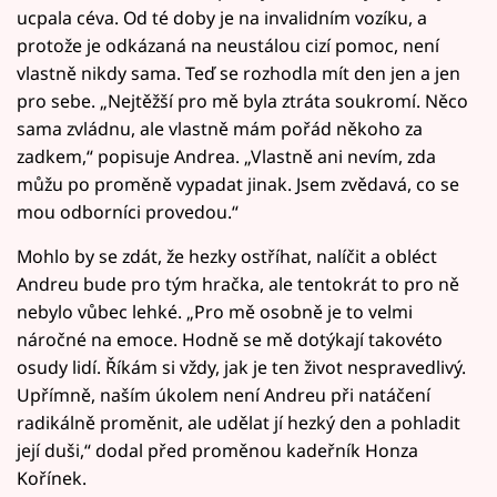
ucpala céva. Od té doby je na invalidním vozíku, a
protože je odkázaná na neustálou cizí pomoc, není
vlastně nikdy sama. Teď se rozhodla mít den jen a jen
pro sebe. „Nejtěžší pro mě byla ztráta soukromí. Něco
sama zvládnu, ale vlastně mám pořád někoho za
zadkem,“ popisuje Andrea. „Vlastně ani nevím, zda
můžu po proměně vypadat jinak. Jsem zvědavá, co se
mou odborníci provedou.“
Mohlo by se zdát, že hezky ostříhat, nalíčit a obléct
Andreu bude pro tým hračka, ale tentokrát to pro ně
nebylo vůbec lehké. „Pro mě osobně je to velmi
náročné na emoce. Hodně se mě dotýkají takovéto
osudy lidí. Říkám si vždy, jak je ten život nespravedlivý.
Upřímně, naším úkolem není Andreu při natáčení
radikálně proměnit, ale udělat jí hezký den a pohladit
její duši,“ dodal před proměnou kadeřník Honza
Kořínek.