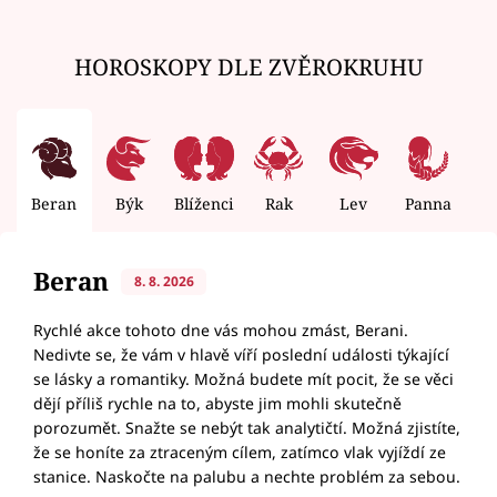
HOROSKOPY DLE ZVĚROKRUHU
Beran
Býk
Blíženci
Rak
Lev
Panna
V
Beran
8. 8. 2026
Rychlé akce tohoto dne vás mohou zmást, Berani.
Nedivte se, že vám v hlavě víří poslední události týkající
se lásky a romantiky. Možná budete mít pocit, že se věci
dějí příliš rychle na to, abyste jim mohli skutečně
porozumět. Snažte se nebýt tak analytičtí. Možná zjistíte,
že se honíte za ztraceným cílem, zatímco vlak vyjíždí ze
stanice. Naskočte na palubu a nechte problém za sebou.