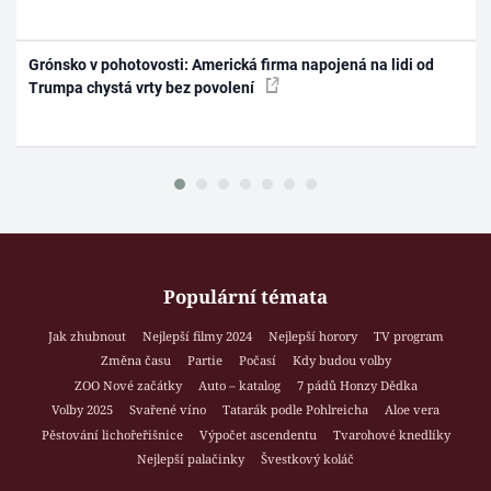
Grónsko v pohotovosti: Americká firma napojená na lidi od
Trumpa chystá vrty bez povolení
Populární témata
Jak zhubnout
Nejlepší filmy 2024
Nejlepší horory
TV program
Změna času
Partie
Počasí
Kdy budou volby
ZOO Nové začátky
Auto – katalog
7 pádů Honzy Dědka
Volby 2025
Svařené víno
Tatarák podle Pohlreicha
Aloe vera
Pěstování lichořeřišnice
Výpočet ascendentu
Tvarohové knedlíky
Nejlepší palačinky
Švestkový koláč