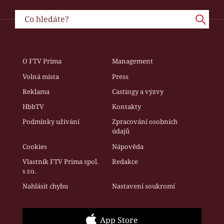
O FTV Prima
Management
Volná místa
Press
Reklama
Castingy a výzvy
HbbTV
Kontakty
Podmínky užívání
Zpracování osobních
údajů
Cookies
Nápověda
Vlastník FTV Prima spol.
Redakce
s r.o.
Nahlásit chybu
Nastavení soukromí
App Store