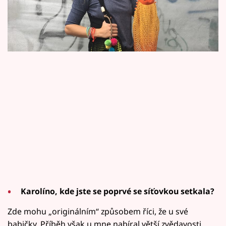
Horoskopy
módní doplněk.
Sledujte prima+
Filmový festival Karlovy Vary
Pořady
Mámy sobě
Přihlášení
Sledujte nás
Karolíno, kde jste se poprvé se síťovkou setkala?
Zde mohu „originálním“ způsobem říci, že u své
babičky. Příběh však u mne nabíral větší zvědavosti,