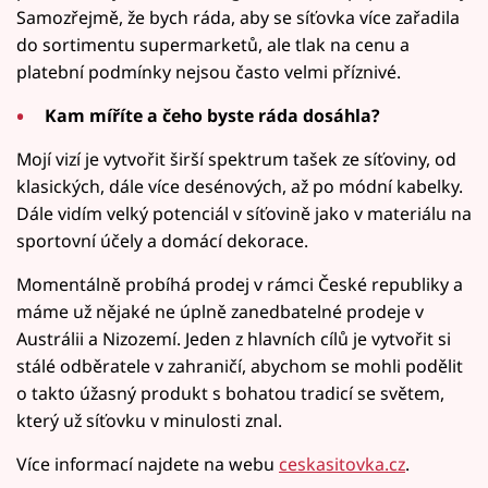
Samozřejmě, že bych ráda, aby se síťovka více zařadila
do sortimentu supermarketů, ale tlak na cenu a
platební podmínky nejsou často velmi příznivé.
Kam míříte a čeho byste ráda dosáhla?
Mojí vizí je vytvořit širší spektrum tašek ze síťoviny, od
klasických, dále více desénových, až po módní kabelky.
Dále vidím velký potenciál v síťovině jako v materiálu na
sportovní účely a domácí dekorace.
Momentálně probíhá prodej v rámci České republiky a
máme už nějaké ne úplně zanedbatelné prodeje v
Austrálii a Nizozemí. Jeden z hlavních cílů je vytvořit si
stálé odběratele v zahraničí, abychom se mohli podělit
o takto úžasný produkt s bohatou tradicí se světem,
který už síťovku v minulosti znal.
Více informací najdete na webu
ceskasitovka.cz
.