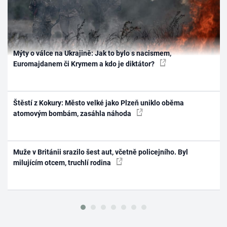
Mýty o válce na Ukrajině: Jak to bylo s nacismem,
Euromajdanem či Krymem a kdo je diktátor?
Štěstí z Kokury: Město velké jako Plzeň uniklo oběma
atomovým bombám, zasáhla náhoda
Muže v Británii srazilo šest aut, včetně policejního. Byl
milujícím otcem, truchlí rodina