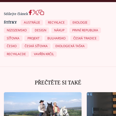
Sdílejte článek
ŠTÍTKY
AUSTRÁLIE
RECYKLACE
EKOLOGIE
NIZOZEMSKO
DESIGN
NÁKUP
PRVNÍ REPUBLIKA
SÍŤOVKA
PROJEKT
BULHARSKO
ČESKÁ TRADICE
ČESKO
ČESKÁ SÍŤOVKA
EKOLOGICKÁ TAŠKA
RECYKLACDE
VAVŘÍN KRČIL
PŘEČTĚTE SI TAKÉ