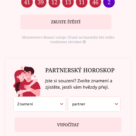
41
39
12
13
11
46
2
ZKUSTE ŠTĚSTÍ
Ministerstvo financí varuje: Účastí na hazardní hře může
vzniknout závislost ⑱
PARTNERSKÝ HOROSKOP
Jste si souzení? Zvolte znamení a
zjistěte, jestli vám hvězdy přejí.
VYPOČÍTAT