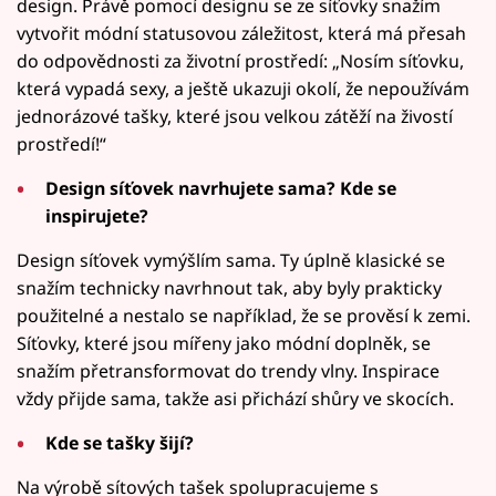
design. Právě pomocí designu se ze síťovky snažím
vytvořit módní statusovou záležitost, která má přesah
do odpovědnosti za životní prostředí: „Nosím síťovku,
která vypadá sexy, a ještě ukazuji okolí, že nepoužívám
jednorázové tašky, které jsou velkou zátěží na živostí
prostředí!“
Design síťovek navrhujete sama? Kde se
inspirujete?
Design síťovek vymýšlím sama. Ty úplně klasické se
snažím technicky navrhnout tak, aby byly prakticky
použitelné a nestalo se například, že se prověsí k zemi.
Síťovky, které jsou mířeny jako módní doplněk, se
snažím přetransformovat do trendy vlny. Inspirace
vždy přijde sama, takže asi přichází shůry ve skocích.
Kde se tašky šijí?
Na výrobě sítových tašek spolupracujeme s