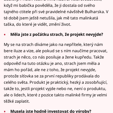
když mi babička pověděla, že ji dostala od svého
tajného ctitele při své pravidelné návštěvě Bulharska. V
té době jsem ještě netušila, jak mě tato malinkatá
taška, do které je vidět, změní život.
Měla jste z počátku strach, že projekt nevyjde?
My se na strach díváme jako na nepřítele, který nám
bere iluze a vize, ale pokud se s ním naučíme pracovat,
strach je něco, co nás posiluje a žene kupředu. Takže
odpověď na tuto otázku je ano, strach jsem měla a
mám ho pořád, ale ne z toho, že projekt nevyjde,
protože síťovka se za první republiky prodávala do
celého světa. Produkt je praktický, hezký a zosobňující,
takže to, jestli projekt vyjde nebo ne, není o produktu,
ale o lidech, které z pozice takto malinké firmy je velmi
těžké zaplatit.
Musela jste hodně investovat do výroby?