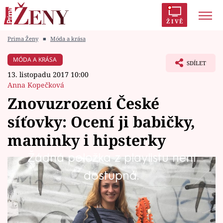
ŽIVĚ
Prima Ženy
■
Móda a krása
Trendy:
Polabí
Inspekce
Prostřeno!
AYTO?
MÓDA A KRÁSA
SDÍLET
Módní alarm
Zrádci
Proměny
13. listopadu 2017 10:00
Anna Kopečková
Znovuzrození České
síťovky: Ocení ji babičky,
Témata
maminky i hipsterky
Celebrity
Žádná položka z playlistu není
Zakladatelka České síťovky Karolína Pechová
dostupná.
Vztahy
si vzala na starost renesanci legendární tašky,
Seriály
kterou s oblibou používaly naše babičky, a
kterou povýšila na elegantní a praktický