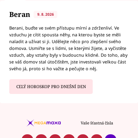
Beran
9. 8. 2026
Berani, buďte ve svém přístupu mírní a zdrženliví. Ve
vzduchu je cítit spousta něhy, na kterou byste se měli
naladit a užívat si ji. Udělejte něco pro zlepšení svého
domova. Usmiřte se s lidmi, se kterými žijete, a vyčistěte
vzduch, aby vztahy byly v budoucnu klidné. Do toho, aby
se váš domov stal útočištěm, jste investovali velkou část
svého já, proto si ho važte a pečujte o něj.
CELÝ HOROSKOP PRO DNEŠNÍ DEN
Vaše šťastná čísla