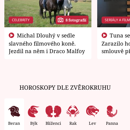
CELEBRITY
SERIÁLY A FIL
8 fotografií
Michal Dlouhý v sedle
Tuna se chtěl vrátit domů.
slavného filmového koně.
Zarazilo ho
Jezdil na něm i Draco Malfoy
smlouvě př
zemřít
HOROSKOPY DLE ZVĚROKRUHU
Beran
Býk
Blíženci
Rak
Lev
Panna
V