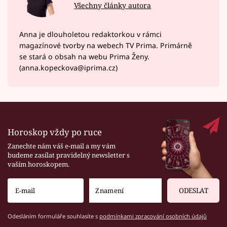
Všechny články autora
Anna je dlouholetou redaktorkou v rámci
magazínové tvorby na webech TV Prima. Primárně
se stará o obsah na webu Prima Ženy.
(anna.kopeckova@iprima.cz)
Horoskop vždy po ruce
Zanechte nám váš e-mail a my vám
budeme zasílat pravidelný newsletter s
vaším horoskopem.
ODESLAT
Odesláním formuláře souhlasíte s
podmínkami zpracování osobních údajů