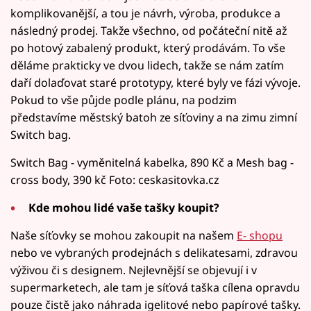
komplikovanější, a tou je návrh, výroba, produkce a
následný prodej. Takže všechno, od počáteční nitě až
po hotový zabalený produkt, který prodávám. To vše
děláme prakticky ve dvou lidech, takže se nám zatím
daří dolaďovat staré prototypy, které byly ve fázi vývoje.
Pokud to vše půjde podle plánu, na podzim
představíme městský batoh ze síťoviny a na zimu zimní
Switch bag.
Switch Bag - vyměnitelná kabelka, 890 Kč a Mesh bag -
cross body, 390 kč Foto: ceskasitovka.cz
Kde mohou lidé vaše tašky koupit?
Naše síťovky se mohou zakoupit na našem
E- shopu
nebo ve vybraných prodejnách s delikatesami, zdravou
výživou či s designem. Nejlevnější se objevují i v
supermarketech, ale tam je síťová taška cílena opravdu
pouze čistě jako náhrada igelitové nebo papírové tašky.