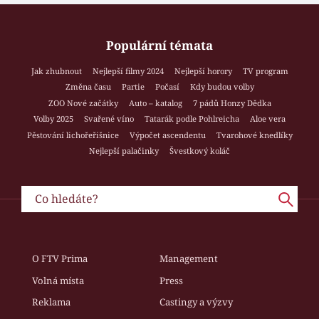
Populární témata
Jak zhubnout
Nejlepší filmy 2024
Nejlepší horory
TV program
Změna času
Partie
Počasí
Kdy budou volby
ZOO Nové začátky
Auto – katalog
7 pádů Honzy Dědka
Volby 2025
Svařené víno
Tatarák podle Pohlreicha
Aloe vera
Pěstování lichořeřišnice
Výpočet ascendentu
Tvarohové knedlíky
Nejlepší palačinky
Švestkový koláč
O FTV Prima
Management
Volná místa
Press
Reklama
Castingy a výzvy