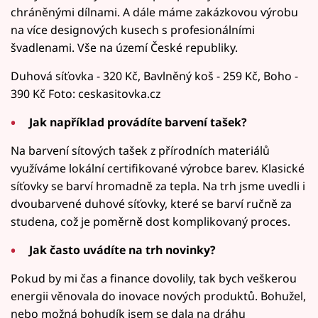
chráněnými dílnami. A dále máme zakázkovou výrobu
na více designových kusech s profesionálními
švadlenami. Vše na území České republiky.
Duhová síťovka - 320 Kč, Bavlněný koš - 259 Kč, Boho -
390 Kč Foto: ceskasitovka.cz
Jak například provádíte barvení tašek?
Na barvení sítových tašek z přírodních materiálů
využíváme lokální certifikované výrobce barev. Klasické
síťovky se barví hromadně za tepla. Na trh jsme uvedli i
dvoubarvené duhové síťovky, které se barví ručně za
studena, což je poměrně dost komplikovaný proces.
Jak často uvádíte na trh novinky?
Pokud by mi čas a finance dovolily, tak bych veškerou
energii věnovala do inovace nových produktů. Bohužel,
nebo možná bohudík jsem se dala na dráhu