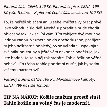
Pletená šála, CENA: 349 Kč; Pletená čepice, CENA: 199
Kč (vše Tchibo) – K pletené čepici šála se slevou 100 Kč!
To, že neřeší oblečení ani u sebe, můžete vy brát právě
jako výhodu číslo dvě. Nechá si poradit a bude chodit
oblečený tak, jak se líbí vám. Tím zabijete dvě mouchy
jednou ranou. Vezmete ho do obchodu (ano, přežijete
ty jeho nešťastné pohledy), vy se vyřádíte, uspokojíte
své nákupní touhy a ještě vám nakonec poděkuje, jak
jste hodná, že se o něj tak staráte. Tohle řešit ho vážně
nebaví... Co třeba tenhle podzimní outfit, jak by sednul
vašemu partnerovi?
Pletený pulovr, CENA: 799 Kč; Manšestrové kalhoty:
CENA: 799 Kč (vše Tchibo)
TIP NA NÁKUP: Košile mužům prostě sluší.
Tahle
košile na volný čas
je moderní i