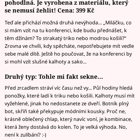
pohodlná. Je vyrobena z materiálu, který
se nemusí žehlit! Cena: 399 Kč
Teď ale přichází možná druhá nevýhoda... „Miláčku, co
si mám vzít na tu konferenci, kde budu přednášet, k
těm džínám? To strakatý triko nebo modrou košili?“
Zrovna ve chvíli, kdy spěcháte, nepotřebujete mít vedle
sebe malé dítě. Ještě ho poučovat, že na konferenci by
si mohl vzít slušné kalhoty a sako...
Druhý typ: Tohle mi fakt sekne...
Před zrcadlem stráví víc času než vy... Půl hodiny hledá
ponožky, které ladí k triku nebo košili. Kalhoty musí mít
vyžehlené, jinak ho nedostanete ze dveří. Botník plný
bot, skříň také překypuje módními kousky. Proč ne,
krásně oblečený chlap, který navíc voní, je kombinace,
která ženy dostává do kolen. To je velká výhoda. No,
není k zulíbání? :-)