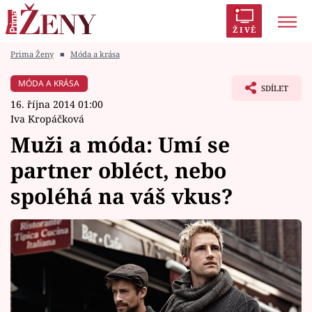
ŽIVĚ
Prima Ženy
■
Móda a krása
Trendy:
Polabí
Inspekce
Prostřeno!
AYTO?
MÓDA A KRÁSA
SDÍLET
Módní alarm
Zrádci
Proměny
16. října 2014 01:00
Iva Kropáčková
Muži a móda: Umí se
partner obléct, nebo
Témata
spoléhá na váš vkus?
Celebrity
Vztahy
Seriály