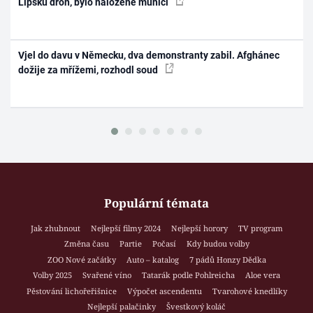
Lipsku dron, bylo naložené municí
Vjel do davu v Německu, dva demonstranty zabil. Afghánec
dožije za mřížemi, rozhodl soud
Populární témata
Jak zhubnout
Nejlepší filmy 2024
Nejlepší horory
TV program
Změna času
Partie
Počasí
Kdy budou volby
ZOO Nové začátky
Auto – katalog
7 pádů Honzy Dědka
Volby 2025
Svařené víno
Tatarák podle Pohlreicha
Aloe vera
Pěstování lichořeřišnice
Výpočet ascendentu
Tvarohové knedlíky
Nejlepší palačinky
Švestkový koláč