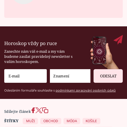
Horoskop vždy po ruce
Zanechte nám váš e-mail a my vám
budeme zasílat pravidelný newsletter s
vaším horoskopem.
ODESLAT
Odesláním formuláře souhlasíte s
podmínkami zpracování osobních údajů
Sdílejte článek
ŠTÍTKY
MUŽI
OBCHOD
MÓDA
KOŠILE