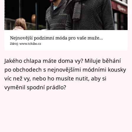
Horoskopy
Sledujte prima+
Filmový festival Karlovy Vary
Nejnovější podzimní móda pro vaše muže...
Pořady
Zdroj: www.tchibo.cz
Mámy sobě
Jakého chlapa máte doma vy? Miluje běhání
po obchodech s nejnovějšími módními kousky
Přihlášení
víc než vy, nebo ho musíte nutit, aby si
vyměnil spodní prádlo?
Sledujte nás