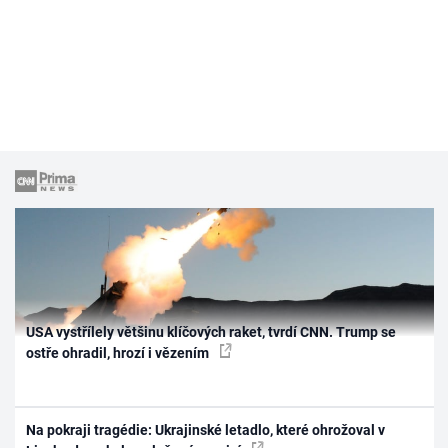
USA vystřílely většinu klíčových raket, tvrdí CNN. Trump se
ostře ohradil, hrozí i vězením
Na pokraji tragédie: Ukrajinské letadlo, které ohrožoval v