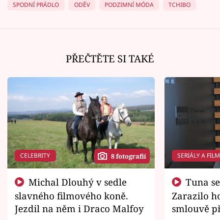
SPODNÍ PRÁDLO
ODĚV
PODZIMNÍ MÓDA
TCHIBO
PŘEČTĚTE SI TAKÉ
CELEBRITY
SERIÁLY A FIL
8 fotografií
Michal Dlouhý v sedle
Tuna se chtěl vrátit domů.
slavného filmového koně.
Zarazilo ho
Jezdil na něm i Draco Malfoy
smlouvě př