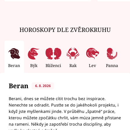
zemřít
HOROSKOPY DLE ZVĚROKRUHU
Beran
Býk
Blíženci
Rak
Lev
Panna
V
Beran
6. 8. 2026
Berani, dnes se můžete cítit trochu bez inspirace.
Nenechte se odradit. Pusťte se do jakéhokoli projektu, i
když jste myšlenkami jinde. V průběhu „špatné“ práce,
kterou můžete zpočátku chrlit, vám múza jemně přistane
na rameni. Někdy je zapotřebí trocha disciplíny, aby