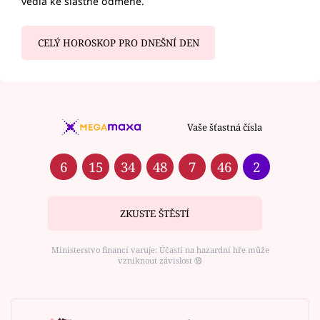
vedla ke slastné odměně.
CELÝ HOROSKOP PRO DNEŠNÍ DEN
Vaše šťastná čísla
6
15
34
48
7
46
2
ZKUSTE ŠTĚSTÍ
Ministerstvo financí varuje: Účastí na hazardní hře může
vzniknout závislost ⑱