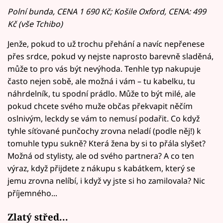
Polní bunda, CENA 1 690 Kč; Košile Oxford, CENA: 499
Kč (vše Tchibo)
Jenže, pokud to už trochu přehání a navíc nepřenese
přes srdce, pokud vy nejste naprosto barevně sladěná,
může to pro vás být nevýhoda. Tenhle typ nakupuje
často nejen sobě, ale možná i vám – tu kabelku, tu
náhrdelník, tu spodní prádlo. Může to být milé, ale
pokud chcete svého muže občas překvapit něčím
oslnivým, leckdy se vám to nemusí podařit. Co když
tyhle síťované punčochy zrovna neladí (podle něj!) k
tomuhle typu sukně? Která žena by si to přála slyšet?
Možná od stylisty, ale od svého partnera? A co ten
výraz, když přijdete z nákupu s kabátkem, který se
jemu zrovna nelíbí, i když vy jste si ho zamilovala? Nic
příjemného...
Zlatý střed...