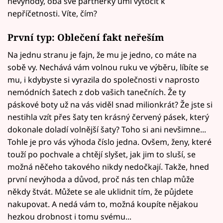
nevýhody, oba své partnerky umí vytočit k
nepříčetnosti. Víte, čím?
První typ: Oblečení fakt neřeším
Na jednu stranu je fajn, že mu je jedno, co máte na
sobě vy. Nechává vám volnou ruku ve výběru, líbíte se
mu, i kdybyste si vyrazila do společnosti v naprosto
nemódních šatech z dob vašich tanečních. Že ty
páskové boty už na vás viděl snad milionkrát? Že jste si
nestihla vzít přes šaty ten krásný červený pásek, který
dokonale doladí volnější šaty? Toho si ani nevšimne...
Tohle je pro vás výhoda číslo jedna. Ovšem, ženy, které
touží po pochvale a chtějí slyšet, jak jim to sluší, se
možná něčeho takového nikdy nedočkají. Takže, hned
první nevýhoda a důvod, proč nás ten chlap může
někdy štvát. Můžete se ale uklidnit tím, že půjdete
nakupovat. A nedá vám to, možná koupíte nějakou
hezkou drobnost i tomu svému...