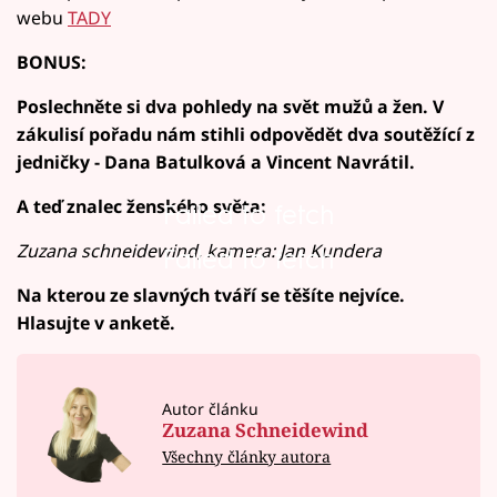
webu
TADY
BONUS:
Poslechněte si dva pohledy na svět mužů a žen. V
zákulisí pořadu nám stihli odpovědět dva soutěžící z
jedničky - Dana Batulková a Vincent Navrátil.
A teď znalec ženského světa:
Failed to fetch
Zuzana schneidewind, kamera: Jan Kundera
Failed to fetch
Na kterou ze slavných tváří se těšíte nejvíce.
Hlasujte v anketě.
Autor článku
Zuzana Schneidewind
Všechny články autora