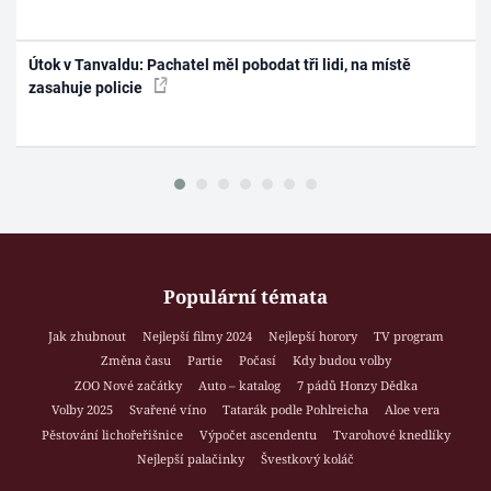
Útok v Tanvaldu: Pachatel měl pobodat tři lidi, na místě
zasahuje policie
Populární témata
Jak zhubnout
Nejlepší filmy 2024
Nejlepší horory
TV program
Změna času
Partie
Počasí
Kdy budou volby
ZOO Nové začátky
Auto – katalog
7 pádů Honzy Dědka
Volby 2025
Svařené víno
Tatarák podle Pohlreicha
Aloe vera
Pěstování lichořeřišnice
Výpočet ascendentu
Tvarohové knedlíky
Nejlepší palačinky
Švestkový koláč