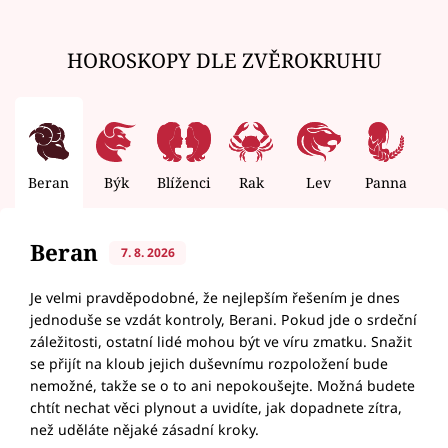
HOROSKOPY DLE ZVĚROKRUHU
Beran
Býk
Blíženci
Rak
Lev
Panna
V
Beran
7. 8. 2026
Je velmi pravděpodobné, že nejlepším řešením je dnes
jednoduše se vzdát kontroly, Berani. Pokud jde o srdeční
záležitosti, ostatní lidé mohou být ve víru zmatku. Snažit
se přijít na kloub jejich duševnímu rozpoložení bude
nemožné, takže se o to ani nepokoušejte. Možná budete
chtít nechat věci plynout a uvidíte, jak dopadnete zítra,
než uděláte nějaké zásadní kroky.