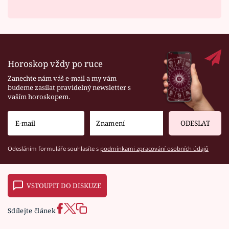
Horoskop vždy po ruce
Zanechte nám váš e-mail a my vám
budeme zasílat pravidelný newsletter s
vaším horoskopem.
ODESLAT
Odesláním formuláře souhlasíte s
podmínkami zpracování osobních údajů
VSTOUPIT DO DISKUZE
Sdílejte článek