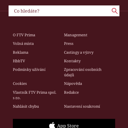
O FTV Prima
Management
Volná místa
Press
Reklama
Castingy a výzvy
HbbTV
Kontakty
Podmínky užívání
Zpracování osobních
údajů
Cookies
Nápověda
Vlastník FTV Prima spol.
Redakce
s r.o.
Nahlásit chybu
Nastavení soukromí
App Store