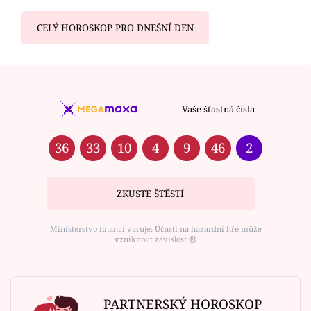
CELÝ HOROSKOP PRO DNEŠNÍ DEN
Vaše šťastná čísla
36
33
10
4
9
46
2
ZKUSTE ŠTĚSTÍ
Ministerstvo financí varuje: Účastí na hazardní hře může
vzniknout závislost ⑱
PARTNERSKÝ HOROSKOP