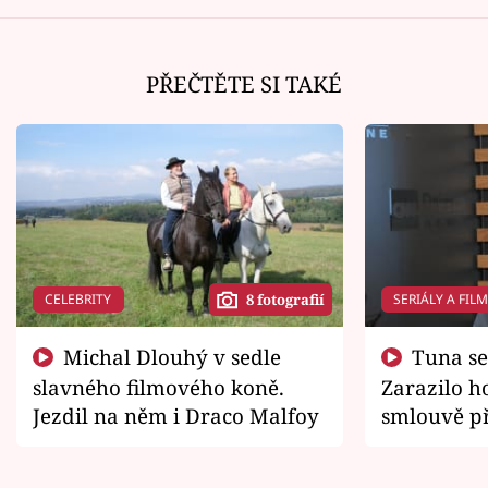
PŘEČTĚTE SI TAKÉ
CELEBRITY
SERIÁLY A FIL
8 fotografií
Michal Dlouhý v sedle
Tuna se chtěl vrátit domů.
slavného filmového koně.
Zarazilo ho
Jezdil na něm i Draco Malfoy
smlouvě př
zemřít