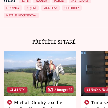
ŠTÍTKY
DÍTĚ
RODINA
POROD
INSTAGRAM
HODINKY
KOJENÍ
MODELKA
CELEBRITY
NATÁLIE KOČENDOVÁ
PŘEČTĚTE SI TAKÉ
CELEBRITY
SERIÁLY A FIL
8 fotografií
Michal Dlouhý v sedle
Tuna se chtěl vrátit domů.