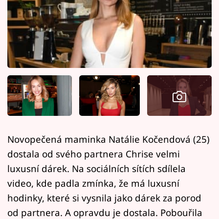
Horoskopy
Sledujte prima+
Filmový festival Karlovy Vary
Pořady
Mámy sobě
Přihlášení
Novopečená maminka Natálie Kočendová (25)
dostala od svého partnera Chrise velmi
Sledujte nás
luxusní dárek. Na sociálních sítích sdílela
video, kde padla zmínka, že má luxusní
hodinky, které si vysnila jako dárek za porod
od partnera. A opravdu je dostala. Pobouřila