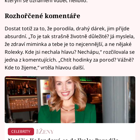
kterým se oznámení vůbec nelíbilo.
Rozhořčené komentáře
Dostat totiž za to, že porodila, drahý dárek, jim přijde
absurdní. „To je tak strašně životně důležité? Já myslela,
že zdraví miminka a tebe je to nejcennější, a ne nějaké
Rolexky. Kde jsi nechala hlavu? Nechápu,“ rozčilovala se
jedna z komentujících. „Chtít hodinky za porod? Vážně?
Kde to žijeme,“ vrtěla hlavou další.
CELEBRITY