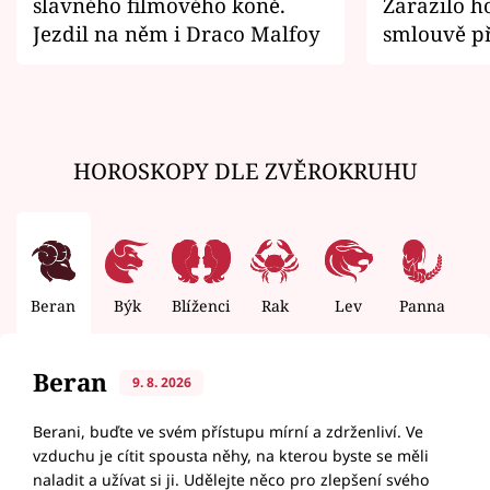
slavného filmového koně.
Zarazilo ho
Jezdil na něm i Draco Malfoy
smlouvě př
zemřít
HOROSKOPY DLE ZVĚROKRUHU
Beran
Býk
Blíženci
Rak
Lev
Panna
V
Beran
9. 8. 2026
Berani, buďte ve svém přístupu mírní a zdrženliví. Ve
vzduchu je cítit spousta něhy, na kterou byste se měli
naladit a užívat si ji. Udělejte něco pro zlepšení svého