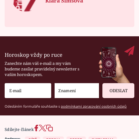
Klára Šimšová
Horoskop vždy po ruce
Zanechte nám váš e-mail a my vám
budeme zasílat pravidelný newsletter s
vaším horoskopem.
ODESLAT
Odesláním formuláře souhlasíte s
podmínkami zpracování osobních údajů
Sdílejte článek