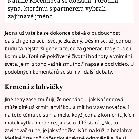
Natálie Kočendová se dočkala: Porodila
syna, kterému s partnerem vybrali
zajímavé jméno
Jedna uživatelka se dokonce obává o budoucnost
dalších generací. „Svět je zkažený. Děsím se, až jednou
budu ta nejstarší generace, co za generaci tady bude u
kormidla. Totálně pokřivené životní hodnoty a vnímání
světa. Je mi z toho vážně smutno,“ napsala pod video. U
podobných komentářů se strhly i další debaty.
Krmení z lahvičky
Jiné ženy zase zmiňují, že nechápou, jak Kočendová
může dítě už krmit lahvičkou a mít ho v zavinovačce. I
na toto téma se strhla mela, když jedna z komentujících
matek vytkla modelce, jak se o dítě stará. „Ne, tu
zavinovačku ne, je jak vánočka. Kůži na kůži a bez lahve
ideálně,“ na což Kočendová taktně odpověděla, že si