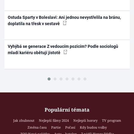
Ostuda Sparty v Boleslavi: Ani jednou nevystřelila na bránu,
doplatila na třesk v sestavě
Vyhýbá se generace Z vedoucím pozicím? Podle sociologů
mladí kariéru obětují jistotě
Populární témata
Jak zhubnout
Nejlepší filmy 2024
Nejlepší horory
TV program
Změna času
Partie
Počasí
Kdy budou volby
ZOO Nové začátky
Auto – katalog
7 pádů Honzy Dědka