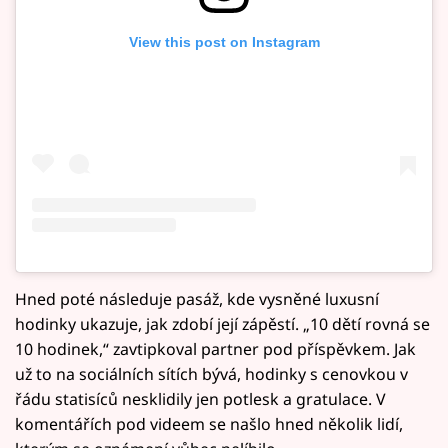
View this post on Instagram
Hned poté následuje pasáž, kde vysněné luxusní
hodinky ukazuje, jak zdobí její zápěstí. „10 dětí rovná se
10 hodinek,“ zavtipkoval partner pod příspěvkem. Jak
už to na sociálních sítích bývá, hodinky s cenovkou v
řádu statisíců nesklidily jen potlesk a gratulace. V
komentářích pod videem se našlo hned několik lidí,