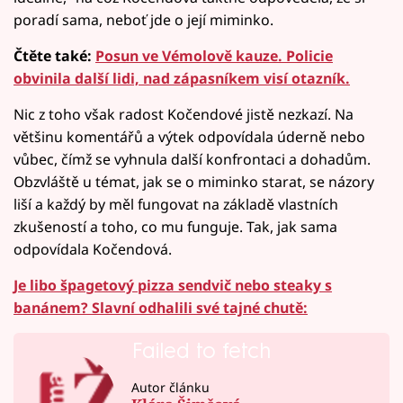
poradí sama, neboť jde o její miminko.
Čtěte také:
Posun ve Vémolově kauze. Policie
obvinila další lidi, nad zápasníkem visí otazník.
Nic z toho však radost Kočendové jistě nezkazí. Na
většinu komentářů a výtek odpovídala úderně nebo
vůbec, čímž se vyhnula další konfrontaci a dohadům.
Obzvláště u témat, jak se o miminko starat, se názory
liší a každý by měl fungovat na základě vlastních
zkušeností a toho, co mu funguje. Tak, jak sama
odpovídala Kočendová.
Je libo špagetový pizza sendvič nebo steaky s
banánem? Slavní odhalili své tajné chutě:
Failed to fetch
Autor článku