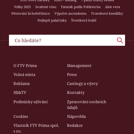
Volby 2025
Svařené víno
Tatarák podle Pohlreicha
Aloe vera
Pěstování lichořeřišnice
Výpočet ascendentu
Tvarohové knedlíky
Nejlepší palačinky
Švestkový koláč
O FTV Prima
Management
Volná místa
Press
Reklama
Castingy a výzvy
HbbTV
Kontakty
Podmínky užívání
Zpracování osobních
údajů
Cookies
Nápověda
Vlastník FTV Prima spol.
Redakce
s r.o.