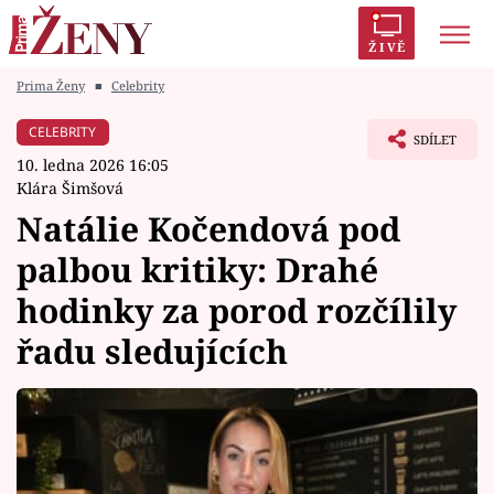
ŽIVĚ
Prima Ženy
■
Celebrity
Trendy:
Polabí
Inspekce
Prostřeno!
AYTO?
CELEBRITY
SDÍLET
Módní alarm
Zrádci
Proměny
10. ledna 2026 16:05
Klára Šimšová
Natálie Kočendová pod
palbou kritiky: Drahé
Témata
hodinky za porod rozčílily
Celebrity
řadu sledujících
Vztahy
Seriály