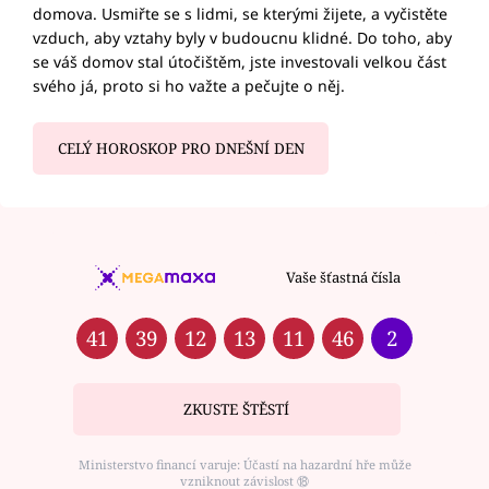
domova. Usmiřte se s lidmi, se kterými žijete, a vyčistěte
vzduch, aby vztahy byly v budoucnu klidné. Do toho, aby
se váš domov stal útočištěm, jste investovali velkou část
svého já, proto si ho važte a pečujte o něj.
CELÝ HOROSKOP PRO DNEŠNÍ DEN
Vaše šťastná čísla
41
39
12
13
11
46
2
ZKUSTE ŠTĚSTÍ
Ministerstvo financí varuje: Účastí na hazardní hře může
vzniknout závislost ⑱