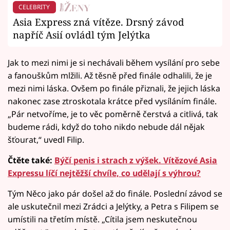
CELEBRITY
Asia Express zná vítěze. Drsný závod
napříč Asií ovládl tým Jelýtka
Jak to mezi nimi je si nechávali během vysílání pro sebe
a fanouškům mlžili. Až těsně před finále odhalili, že je
mezi nimi láska. Ovšem po finále přiznali, že jejich láska
nakonec zase ztroskotala krátce před vysíláním finále.
„Pár netvoříme, je to věc poměrně čerstvá a citlivá, tak
budeme rádi, když do toho nikdo nebude dál nějak
šťourat,“ uvedl Filip.
Čtěte také:
Býčí penis i strach z výšek. Vítězové Asia
Expressu líčí nejtěžší chvíle, co udělají s výhrou?
Tým Něco jako pár došel až do finále. Poslední závod se
ale uskutečnil mezi Zrádci a Jelýtky, a Petra s Filipem se
umístili na třetím místě. „Cítila jsem neskutečnou