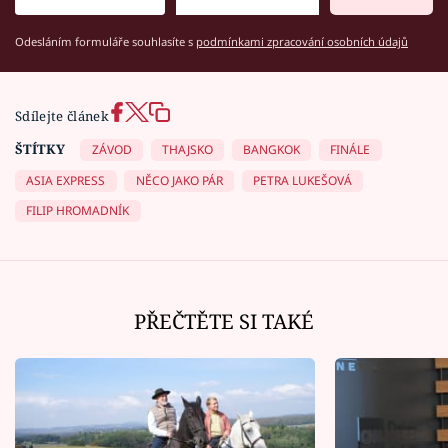
Odesláním formuláře souhlasíte s
podmínkami zpracování osobních údajů
Sdílejte článek
ŠTÍTKY
ZÁVOD
THAJSKO
BANGKOK
FINÁLE
ASIA EXPRESS
NĚCO JAKO PÁR
PETRA LUKEŠOVÁ
FILIP HROMADNÍK
PŘEČTĚTE SI TAKÉ