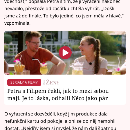
vděčnost,“ popsala Petra s tím, že jí vyřazení nakonec
nevadilo, přestože od začátku chtěla vyhrát. „Došli
jsme až do finále. To bylo jediné, co jsem měla v hlavě,“
vzpomínala.
SERIÁLY A FILMY
Petra s Filipem řekli, jak to mezi sebou
mají. Je to láska, odhalil Něco jako pár
O vyřazení se dozvěděli, když jim produkce dala
nefunkční kartu od pokoje, a oni se do něj nemohli
dostat. „Nejdřív jsem si myslel, že nám dali špatnou