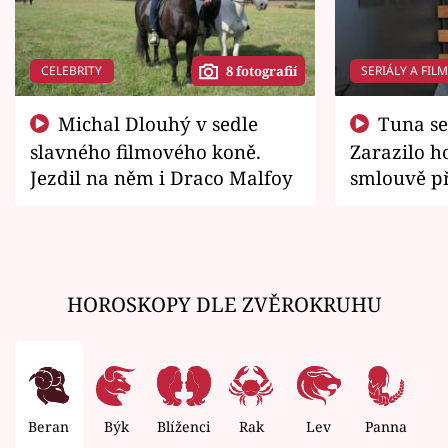
CELEBRITY
SERIÁLY A FIL
8 fotografií
Michal Dlouhý v sedle
Tuna se chtěl vrátit domů.
slavného filmového koně.
Zarazilo ho
Jezdil na něm i Draco Malfoy
smlouvě př
zemřít
HOROSKOPY DLE ZVĚROKRUHU
Beran
Býk
Blíženci
Rak
Lev
Panna
V