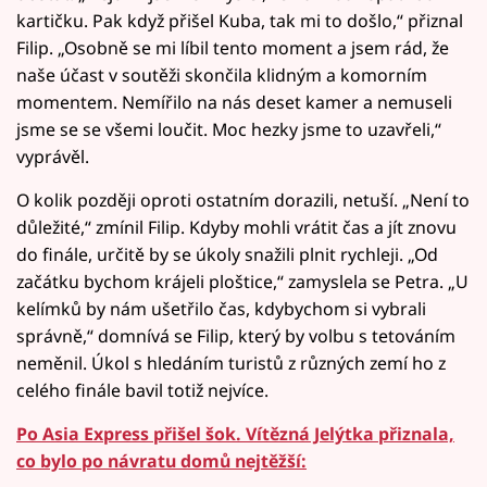
kartičku. Pak když přišel Kuba, tak mi to došlo,“ přiznal
Filip. „Osobně se mi líbil tento moment a jsem rád, že
naše účast v soutěži skončila klidným a komorním
momentem. Nemířilo na nás deset kamer a nemuseli
jsme se se všemi loučit. Moc hezky jsme to uzavřeli,“
vyprávěl.
O kolik později oproti ostatním dorazili, netuší. „Není to
důležité,“ zmínil Filip. Kdyby mohli vrátit čas a jít znovu
do finále, určitě by se úkoly snažili plnit rychleji. „Od
začátku bychom krájeli ploštice,“ zamyslela se Petra. „U
kelímků by nám ušetřilo čas, kdybychom si vybrali
správně,“ domnívá se Filip, který by volbu s tetováním
neměnil. Úkol s hledáním turistů z různých zemí ho z
celého finále bavil totiž nejvíce.
Po Asia Express přišel šok. Vítězná Jelýtka přiznala,
co bylo po návratu domů nejtěžší: