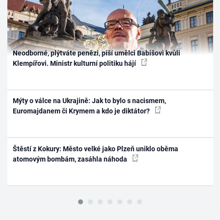
Neodborné, plýtváte penězi, píší umělci Babišovi kvůli
Klempířovi. Ministr kulturní politiku hájí
Mýty o válce na Ukrajině: Jak to bylo s nacismem,
Euromajdanem či Krymem a kdo je diktátor?
Štěstí z Kokury: Město velké jako Plzeň uniklo oběma
atomovým bombám, zasáhla náhoda