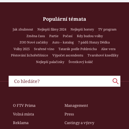
Populární témata
Jak zhubnout
Nejlepší filmy 2024
Nejlepší horory
TV program
Změna času
Partie
Počasí
Kdy budou volby
ZOO Nové začátky
Auto – katalog
7 pádů Honzy Dědka
Volby 2025
Svařené víno
Tatarák podle Pohlreicha
Aloe vera
Pěstování lichořeřišnice
Výpočet ascendentu
Tvarohové knedlíky
Nejlepší palačinky
Švestkový koláč
O FTV Prima
Management
Volná místa
Press
Reklama
Castingy a výzvy