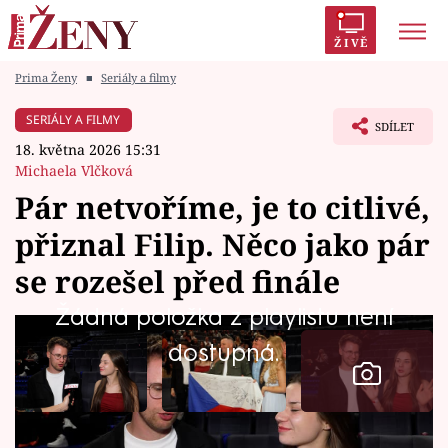
ŽIVĚ
Prima Ženy
■
Seriály a filmy
Trendy:
Polabí
Inspekce
Prostřeno!
AYTO?
SERIÁLY A FILMY
SDÍLET
Módní alarm
Zrádci
Proměny
18. května 2026 15:31
Michaela Vlčková
Pár netvoříme, je to citlivé,
přiznal Filip. Něco jako pár
Témata
se rozešel před finále
Celebrity
Žádná položka z playlistu není
dostupná.
Vztahy
Seriály