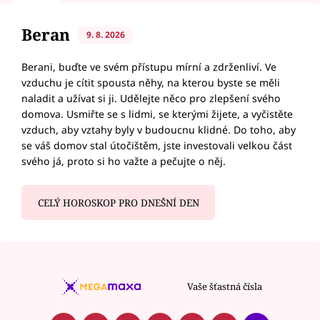
Beran
9. 8. 2026
Berani, buďte ve svém přístupu mírní a zdrženliví. Ve
vzduchu je cítit spousta něhy, na kterou byste se měli
naladit a užívat si ji. Udělejte něco pro zlepšení svého
domova. Usmiřte se s lidmi, se kterými žijete, a vyčistěte
vzduch, aby vztahy byly v budoucnu klidné. Do toho, aby
se váš domov stal útočištěm, jste investovali velkou část
svého já, proto si ho važte a pečujte o něj.
CELÝ HOROSKOP PRO DNEŠNÍ DEN
Vaše šťastná čísla