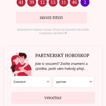
41
39
12
13
11
46
2
ZKUSTE ŠTĚSTÍ
Ministerstvo financí varuje: Účastí na hazardní hře může
vzniknout závislost ⑱
PARTNERSKÝ HOROSKOP
Jste si souzení? Zvolte znamení a
zjistěte, jestli vám hvězdy přejí.
VYPOČÍTAT