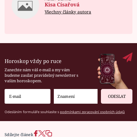
Kisa Císařová
Všechny články autora
Horoskop vždy po ruce
Zanechte nám váš e-mail a my vám
budeme zasílat pravidelný newsletter s
vaším horoskopem.
ODESLAT
Odesláním formuláře souhlasíte s
podmínkami zpracování osobních údajů
Sdílejte článek