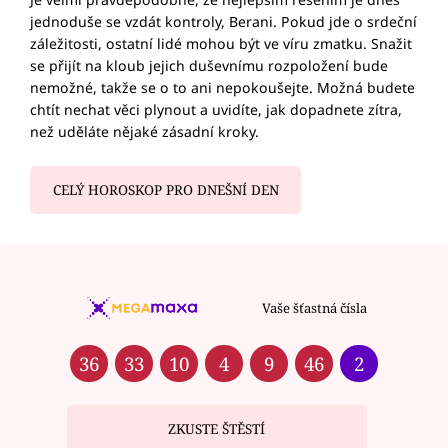
jednoduše se vzdát kontroly, Berani. Pokud jde o srdeční
záležitosti, ostatní lidé mohou být ve víru zmatku. Snažit
se přijít na kloub jejich duševnímu rozpoložení bude
nemožné, takže se o to ani nepokoušejte. Možná budete
chtít nechat věci plynout a uvidíte, jak dopadnete zítra,
než uděláte nějaké zásadní kroky.
CELÝ HOROSKOP PRO DNEŠNÍ DEN
Vaše šťastná čísla
36
33
10
4
9
46
2
ZKUSTE ŠTĚSTÍ