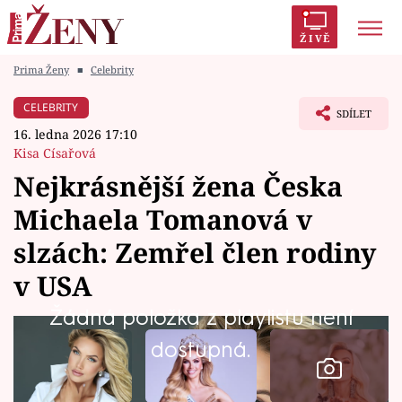
ŽIVĚ
Prima Ženy
■
Celebrity
Trendy:
Polabí
Inspekce
Prostřeno!
AYTO?
CELEBRITY
SDÍLET
Módní alarm
Zrádci
Proměny
16. ledna 2026 17:10
Kisa Císařová
Nejkrásnější žena Česka
Michaela Tomanová v
Témata
slzách: Zemřel člen rodiny
Celebrity
v USA
Žádná položka z playlistu není
Vztahy
dostupná.
Seriály