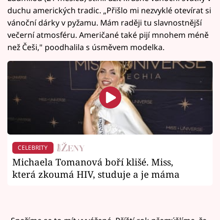
duchu amerických tradic. „Přišlo mi nezvyklé otevírat si
vánoční dárky v pyžamu. Mám raději tu slavnostnější
večerní atmosféru. Američané také pijí mnohem méně
než Češi," poodhalila s úsměvem modelka.
CELEBRITY
Michaela Tomanová boří klišé. Miss,
která zkoumá HIV, studuje a je máma