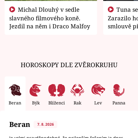
Michal Dlouhý v sedle
Tuna se chtěl vrátit domů.
slavného filmového koně.
Zarazilo ho
Jezdil na něm i Draco Malfoy
smlouvě př
zemřít
HOROSKOPY DLE ZVĚROKRUHU
Beran
Býk
Blíženci
Rak
Lev
Panna
V
Beran
7. 8. 2026
Je velmi pravděpodobné, že nejlepším řešením je dnes