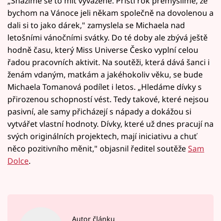
„Snažíme se to mít vyvážené. Příští rok přemýšlíme, že
bychom na Vánoce jeli někam společně na dovolenou a
dali si to jako dárek," zamyslela se Michaela nad
letošními vánočními svátky. Do té doby ale zbývá ještě
hodně času, který Miss Universe Česko vyplní celou
řadou pracovních aktivit. Na soutěži, která dává šanci i
ženám vdaným, matkám a jakéhokoliv věku, se bude
Michaela Tomanová podílet i letos. „Hledáme dívky s
přirozenou schopností vést. Tedy takové, které nejsou
pasivní, ale samy přicházejí s nápady a dokážou si
vytvářet vlastní hodnoty. Dívky, které už dnes pracují na
svých originálních projektech, mají iniciativu a chuť
něco pozitivního měnit," objasnil ředitel soutěže
Sam
Dolce
.
Autor článku