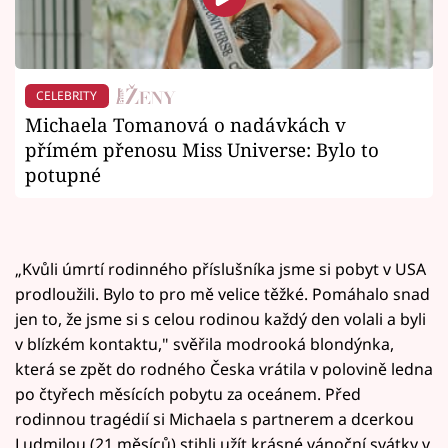
CELEBRITY
Michaela Tomanová o nadávkách v
přímém přenosu Miss Universe: Bylo to
potupné
„Kvůli úmrtí rodinného příslušníka jsme si pobyt v USA
prodloužili. Bylo to pro mě velice těžké. Pomáhalo snad
jen to, že jsme si s celou rodinou každý den volali a byli
v blízkém kontaktu," svěřila modrooká blondýnka,
která se zpět do rodného Česka vrátila v polovině ledna
po čtyřech měsících pobytu za oceánem. Před
rodinnou tragédií si Michaela s partnerem a dcerkou
Ludmilou (21 měsíců) stihli užít krásné vánoční svátky v