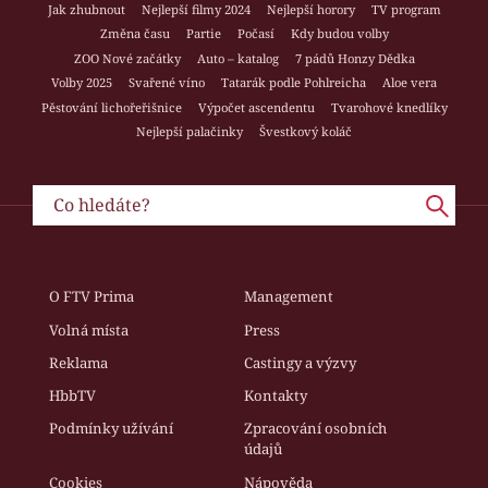
Jak zhubnout
Nejlepší filmy 2024
Nejlepší horory
TV program
Změna času
Partie
Počasí
Kdy budou volby
ZOO Nové začátky
Auto – katalog
7 pádů Honzy Dědka
Volby 2025
Svařené víno
Tatarák podle Pohlreicha
Aloe vera
Pěstování lichořeřišnice
Výpočet ascendentu
Tvarohové knedlíky
Nejlepší palačinky
Švestkový koláč
O FTV Prima
Management
Volná místa
Press
Reklama
Castingy a výzvy
HbbTV
Kontakty
Podmínky užívání
Zpracování osobních
údajů
Cookies
Nápověda