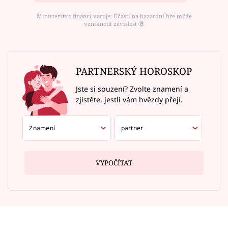
Ministerstvo financí varuje: Účastí na hazardní hře může
vzniknout závislost ⑱
PARTNERSKÝ HOROSKOP
Jste si souzení? Zvolte znamení a
zjistěte, jestli vám hvězdy přejí.
VYPOČÍTAT