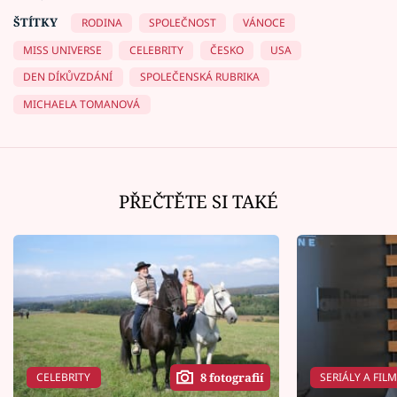
ŠTÍTKY
RODINA
SPOLEČNOST
VÁNOCE
MISS UNIVERSE
CELEBRITY
ČESKO
USA
DEN DÍKŮVZDÁNÍ
SPOLEČENSKÁ RUBRIKA
MICHAELA TOMANOVÁ
PŘEČTĚTE SI TAKÉ
CELEBRITY
SERIÁLY A FIL
8 fotografií