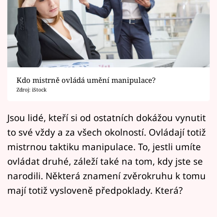
Horoskopy
Sledujte prima+
Filmový festival Karlovy Vary
Pořady
Kdo mistrně ovládá umění manipulace?
Zdroj: iStock
Mámy sobě
Jsou lidé, kteří si od ostatních dokážou vynutit
Přihlášení
to své vždy a za všech okolností. Ovládají totiž
mistrnou taktiku manipulace. To, jestli umíte
ovládat druhé, záleží také na tom, kdy jste se
Sledujte nás
narodili. Některá znamení zvěrokruhu k tomu
mají totiž vysloveně předpoklady. Která?