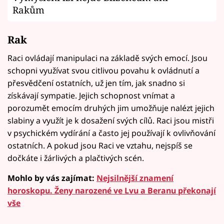
Rakům
Rak
Raci ovládají manipulaci na základě svých emocí. Jsou
schopni využívat svou citlivou povahu k ovládnutí a
přesvědčení ostatních, už jen tím, jak snadno si
získávají sympatie. Jejich schopnost vnímat a
porozumět emocím druhých jim umožňuje nalézt jejich
slabiny a využít je k dosažení svých cílů. Raci jsou mistři
v psychickém vydírání a často jej používají k ovlivňování
ostatních. A pokud jsou Raci ve vztahu, nejspíš se
dočkáte i žárlivých a plačtivých scén.
Mohlo by vás zajímat:
Nejsilnější znamení
horoskopu. Ženy narozené ve Lvu a Beranu překonají
vše