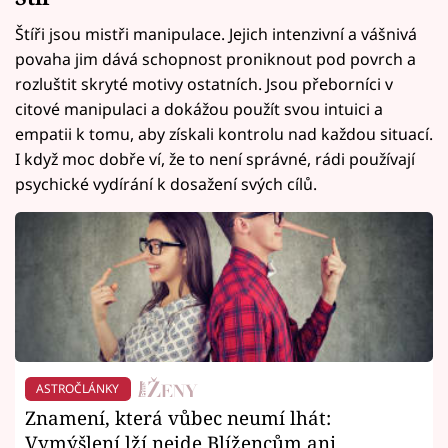
Štíři jsou mistři manipulace. Jejich intenzivní a vášnivá
povaha jim dává schopnost proniknout pod povrch a
rozluštit skryté motivy ostatních. Jsou přeborníci v
citové manipulaci a dokážou použít svou intuici a
empatii k tomu, aby získali kontrolu nad každou situací.
I když moc dobře ví, že to není správné, rádi používají
psychické vydírání k dosažení svých cílů.
ASTROČLÁNKY
Znamení, která vůbec neumí lhát:
Vymýšlení lží nejde Blížencům ani