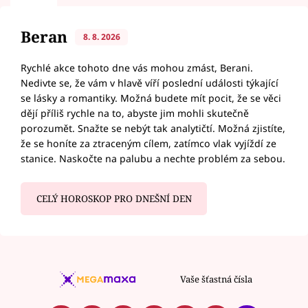
Beran
8. 8. 2026
Rychlé akce tohoto dne vás mohou zmást, Berani.
Nedivte se, že vám v hlavě víří poslední události týkající
se lásky a romantiky. Možná budete mít pocit, že se věci
dějí příliš rychle na to, abyste jim mohli skutečně
porozumět. Snažte se nebýt tak analytičtí. Možná zjistíte,
že se honíte za ztraceným cílem, zatímco vlak vyjíždí ze
stanice. Naskočte na palubu a nechte problém za sebou.
CELÝ HOROSKOP PRO DNEŠNÍ DEN
Vaše šťastná čísla