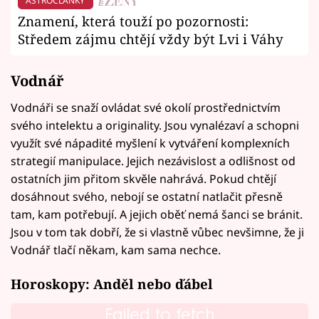
ASTROČLÁNKY
Znamení, která touží po pozornosti:
Středem zájmu chtějí vždy být Lvi i Váhy
Vodnář
Vodnáři se snaží ovládat své okolí prostřednictvím
svého intelektu a originality. Jsou vynalézaví a schopni
využít své nápadité myšlení k vytváření komplexních
strategií manipulace. Jejich nezávislost a odlišnost od
ostatních jim přitom skvěle nahrává. Pokud chtějí
dosáhnout svého, nebojí se ostatní natlačit přesně
tam, kam potřebují. A jejich oběť nemá šanci se bránit.
Jsou v tom tak dobří, že si vlastně vůbec nevšimne, že ji
Vodnář tlačí někam, kam sama nechce.
Horoskopy: Anděl nebo ďábel
Failed to fetch