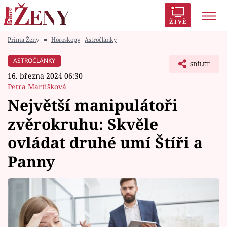
ŽIVĚ
Prima Ženy
■
Horoskopy
Astročlánky
Trendy:
Polabí
Inspekce
Prostřeno!
AYTO?
ASTROČLÁNKY
SDÍLET
Módní alarm
Zrádci
Proměny
16. března 2024 06:30
Petra Martišková
Největší manipulátoři
zvěrokruhu: Skvěle
Témata
ovládat druhé umí Štíři a
Celebrity
Panny
Vztahy
Seriály