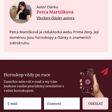
Autor článku
Petra Martišková
Všechny články autora
Petra Martišková je redaktorka webu Prima ženy. Její
doménou jsou horoskopy a články o znameních
zvěrokruhu.
Horoskop vždy po ruce
Zanechte nám váš e-mail a my vám
budeme zasílat pravidelný newsletter s
vaším horoskopem.
ODESLAT