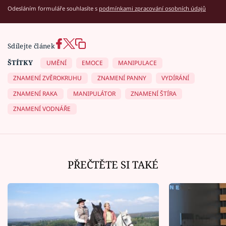
Odesláním formuláře souhlasíte s
podmínkami zpracování osobních údajů
Sdílejte článek
ŠTÍTKY
UMĚNÍ
EMOCE
MANIPULACE
ZNAMENÍ ZVĚROKRUHU
ZNAMENÍ PANNY
VYDÍRÁNÍ
ZNAMENÍ RAKA
MANIPULÁTOR
ZNAMENÍ ŠTÍRA
ZNAMENÍ VODNÁŘE
PŘEČTĚTE SI TAKÉ