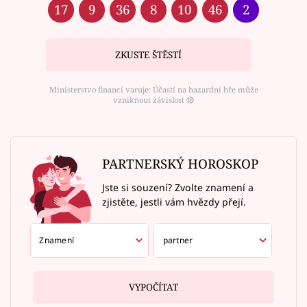
17
9
36
8
10
46
2
ZKUSTE ŠTĚSTÍ
Ministerstvo financí varuje: Účastí na hazardní hře může
vzniknout závislost ⑱
PARTNERSKÝ HOROSKOP
Jste si souzení? Zvolte znamení a
zjistěte, jestli vám hvězdy přejí.
VYPOČÍTAT