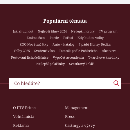
Populární témata
Jak zhubnout
Nejlepší filmy 2024
Nejlepší horory
TV program
Změna času
Partie
Počasí
Kdy budou volby
ZOO Nové začátky
Auto – katalog
7 pádů Honzy Dědka
Volby 2025
Svařené víno
Tatarák podle Pohlreicha
Aloe vera
Pěstování lichořeřišnice
Výpočet ascendentu
Tvarohové knedlíky
Nejlepší palačinky
Švestkový koláč
O FTV Prima
Management
Volná místa
Press
Reklama
Castingy a výzvy