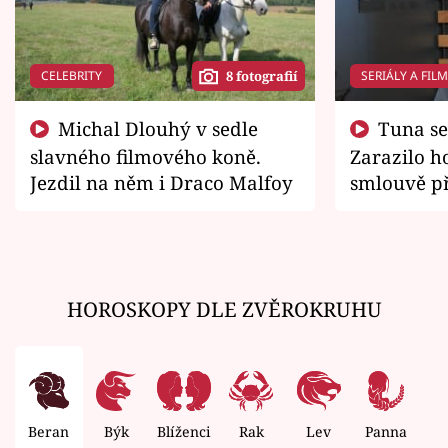
CELEBRITY
SERIÁLY A FIL
8 fotografií
Michal Dlouhý v sedle
Tuna se chtěl vrátit domů.
slavného filmového koně.
Zarazilo ho
Jezdil na něm i Draco Malfoy
smlouvě př
zemřít
HOROSKOPY DLE ZVĚROKRUHU
Beran
Býk
Blíženci
Rak
Lev
Panna
V