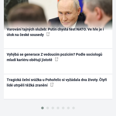
Varování tajných služeb: Putin chystá test NATO. Ve hře je i
útok na české sousedy
Vyhýbá se generace Z vedoucím pozicím? Podle sociologů
mladí kariéru obětují jistotě
Tragická čelní srážka u Pohořelic si vyžádala dva životy. Čtyři
lidé utrpěli těžká zranění