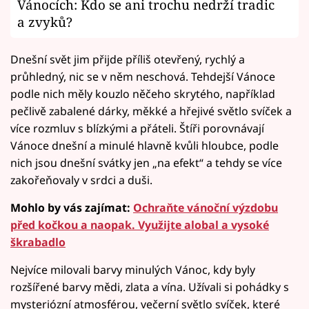
Vánocích: Kdo se ani trochu nedrží tradic
a zvyků?
Dnešní svět jim přijde příliš otevřený, rychlý a
průhledný, nic se v něm neschová. Tehdejší Vánoce
podle nich měly kouzlo něčeho skrytého, například
pečlivě zabalené dárky, měkké a hřejivé světlo svíček a
více rozmluv s blízkými a přáteli. Štíři porovnávají
Vánoce dnešní a minulé hlavně kvůli hloubce, podle
nich jsou dnešní svátky jen „na efekt“ a tehdy se více
zakořeňovaly v srdci a duši.
Mohlo by vás zajímat:
Ochraňte vánoční výzdobu
před kočkou a naopak. Využijte alobal a vysoké
škrabadlo
Nejvíce milovali barvy minulých Vánoc, kdy byly
rozšířené barvy mědi, zlata a vína. Užívali si pohádky s
mysteriózní atmosférou, večerní světlo svíček, které