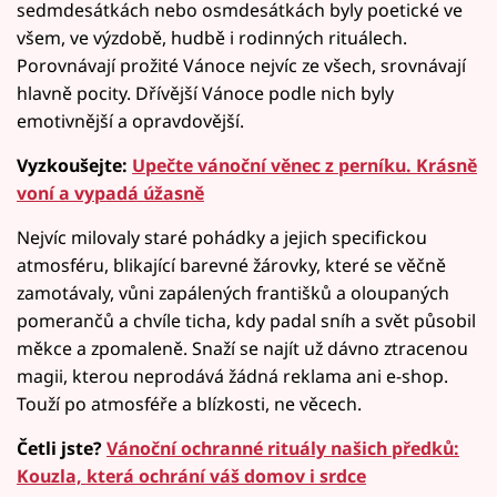
sedmdesátkách nebo osmdesátkách byly poetické ve
všem, ve výzdobě, hudbě i rodinných rituálech.
Porovnávají prožité Vánoce nejvíc ze všech, srovnávají
hlavně pocity. Dřívější Vánoce podle nich byly
emotivnější a opravdovější.
Vyzkoušejte:
Upečte vánoční věnec z perníku. Krásně
voní a vypadá úžasně
Nejvíc milovaly staré pohádky a jejich specifickou
atmosféru, blikající barevné žárovky, které se věčně
zamotávaly, vůni zapálených františků a oloupaných
pomerančů a chvíle ticha, kdy padal sníh a svět působil
měkce a zpomaleně. Snaží se najít už dávno ztracenou
magii, kterou neprodává žádná reklama ani e-shop.
Touží po atmosféře a blízkosti, ne věcech.
Četli jste?
Vánoční ochranné rituály našich předků:
Kouzla, která ochrání váš domov i srdce