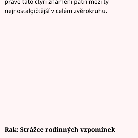
právě tato čtyři znamení patří mezi ty
nejnostalgičtější v celém zvěrokruhu.
Rak: Strážce rodinných vzpomínek