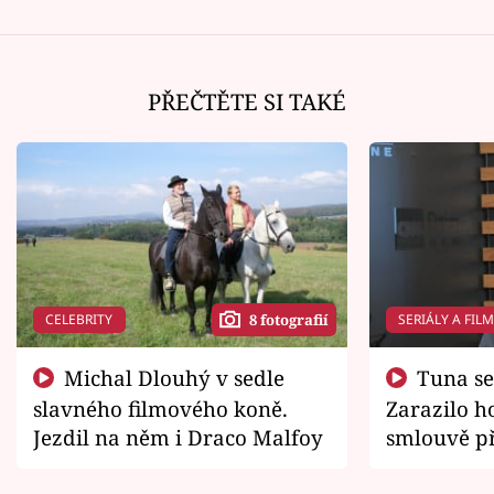
PŘEČTĚTE SI TAKÉ
CELEBRITY
SERIÁLY A FIL
8 fotografií
Michal Dlouhý v sedle
Tuna se chtěl vrátit domů.
slavného filmového koně.
Zarazilo ho
Jezdil na něm i Draco Malfoy
smlouvě př
zemřít