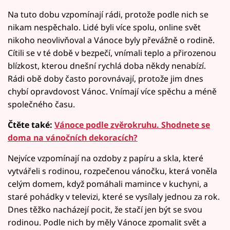
Na tuto dobu vzpomínají rádi, protože podle nich se
nikam nespěchalo. Lidé byli více spolu, online svět
nikoho neovlivňoval a Vánoce byly převážně o rodině.
Cítili se v té době v bezpečí, vnímali teplo a přirozenou
blízkost, kterou dnešní rychlá doba někdy nenabízí.
Rádi obě doby často porovnávají, protože jim dnes
chybí opravdovost Vánoc. Vnímají více spěchu a méně
společného času.
Čtěte také:
Vánoce podle zvěrokruhu. Shodnete se
doma na vánočních dekoracích?
Nejvíce vzpomínají na ozdoby z papíru a skla, které
vytvářeli s rodinou, rozpečenou vánočku, která voněla
celým domem, když pomáhali mamince v kuchyni, a
staré pohádky v televizi, které se vysílaly jednou za rok.
Dnes těžko nacházejí pocit, že stačí jen být se svou
rodinou. Podle nich by měly Vánoce zpomalit svět a