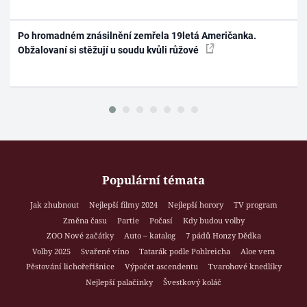
Po hromadném znásilnění zemřela 19letá Američanka.
Obžalovaní si stěžují u soudu kvůli růžové
Populární témata
Jak zhubnout
Nejlepší filmy 2024
Nejlepší horory
TV program
Změna času
Partie
Počasí
Kdy budou volby
ZOO Nové začátky
Auto – katalog
7 pádů Honzy Dědka
Volby 2025
Svařené víno
Tatarák podle Pohlreicha
Aloe vera
Pěstování lichořeřišnice
Výpočet ascendentu
Tvarohové knedlíky
Nejlepší palačinky
Švestkový koláč