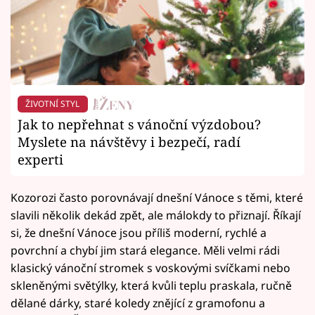
ŽIVOTNÍ STYL
Jak to nepřehnat s vánoční výzdobou?
Myslete na návštěvy i bezpečí, radí
experti
Kozorozi často porovnávají dnešní Vánoce s těmi, které
slavili několik dekád zpět, ale málokdy to přiznají. Říkají
si, že dnešní Vánoce jsou příliš moderní, rychlé a
povrchní a chybí jim stará elegance. Měli velmi rádi
klasický vánoční stromek s voskovými svíčkami nebo
skleněnými světýlky, která kvůli teplu praskala, ručně
dělané dárky, staré koledy znějící z gramofonu a