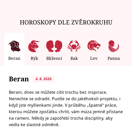
HOROSKOPY DLE ZVĚROKRUHU
Beran
Býk
Blíženci
Rak
Lev
Panna
V
Beran
6. 8. 2026
Berani, dnes se můžete cítit trochu bez inspirace.
Nenechte se odradit. Pusťte se do jakéhokoli projektu, i
když jste myšlenkami jinde. V průběhu „špatné“ práce,
kterou můžete zpočátku chrlit, vám múza jemně přistane
na rameni. Někdy je zapotřebí trocha disciplíny, aby
vedla ke slastné odměně.