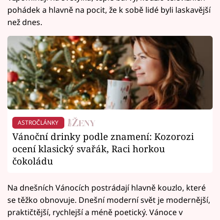
pohádek a hlavně na pocit, že k sobě lidé byli laskavější
než dnes.
ASTROČLÁNKY
Vánoční drinky podle znamení: Kozorozi
ocení klasický svařák, Raci horkou
čokoládu
Na dnešních Vánocích postrádají hlavně kouzlo, které
se těžko obnovuje. Dnešní moderní svět je modernější,
praktičtější, rychlejší a méně poetický. Vánoce v