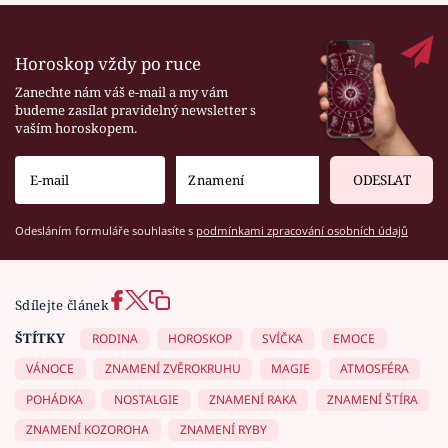
Horoskop vždy po ruce
Zanechte nám váš e-mail a my vám
budeme zasílat pravidelný newsletter s
vaším horoskopem.
ODESLAT
Odesláním formuláře souhlasíte s
podmínkami zpracování osobních údajů
Sdílejte článek
ŠTÍTKY
RODINA
HOROSKOP
SVÍČKA
EMOCE
VÁNOCE
ZNAMENÍ ZVĚROKRUHU
MAGIE
ATMOSFÉRA
POHÁDKA
NOSTALGIE
ZNAMENÍ RAKA
ZNAMENÍ ŠTÍRA
ZNAMENÍ KOZOROHA
ZNAMENÍ RYBY