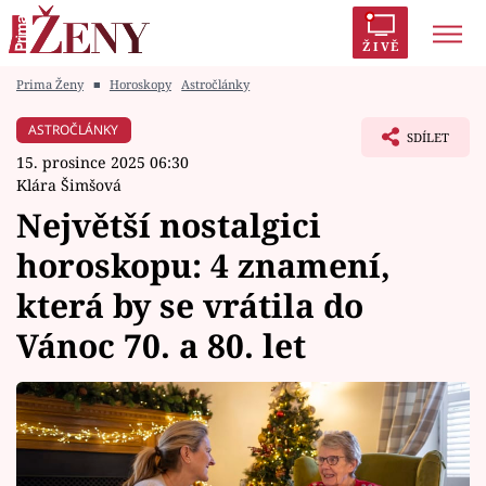
ŽIVĚ
Prima Ženy
■
Horoskopy
Astročlánky
Trendy:
Polabí
Inspekce
Prostřeno!
AYTO?
ASTROČLÁNKY
SDÍLET
Módní alarm
Zrádci
Proměny
15. prosince 2025 06:30
Klára Šimšová
Největší nostalgici
horoskopu: 4 znamení,
Témata
která by se vrátila do
Celebrity
Vánoc 70. a 80. let
Vztahy
Seriály