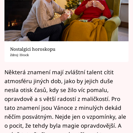
Horoskopy
Sledujte prima+
Filmový festival Karlovy Vary
Pořady
Nostalgici horoskopu
Zdroj: IStock
Mámy sobě
Některá znamení mají zvláštní talent cítit
Přihlášení
atmosféru jiných dob, jako by jejich duše
nesla otisk časů, kdy se žilo víc pomalu,
opravdově a s větší radostí z maličkostí. Pro
Sledujte nás
tato znamení jsou Vánoce z minulých dekád
něčím posvátným. Nejde jen o vzpomínky, ale
o pocit, že tehdy byla magie opravdovější. A