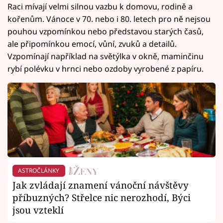
Raci mívají velmi silnou vazbu k domovu, rodině a
kořenům. Vánoce v 70. nebo i 80. letech pro ně nejsou
pouhou vzpomínkou nebo představou starých časů,
ale připomínkou emocí, vůní, zvuků a detailů.
Vzpomínají například na světýlka v okně, maminčinu
rybí polévku v hrnci nebo ozdoby vyrobené z papíru.
ASTROČLÁNKY
Jak zvládají znamení vánoční návštěvy
příbuzných? Střelce nic nerozhodí, Býci
jsou vzteklí