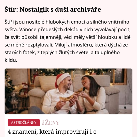
Štír: Nostalgik s duší archiváře
Štíři jsou nositelé hlubokých emocí a silného vnitřního
světa. Vánoce předešlých dekád v nich vyvolávají pocit,
že svět působil tajemněji, věci měly větší hloubku a lidé
se méně rozptylovali. Milují atmosféru, která dýchá ze
starých fotek, z teplých žlutých světel a tajuplného
klidu.
ASTROČLÁNKY
4 znamení, která improvizují i o