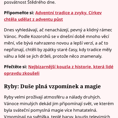
posvátnost Štědrého dne.
Připomeňte si:
Adventní tradice a zvyky. Církev
chtěla udělat z adventu půst
Dnes vyhledávají, ač nenacházejí, pevný a klidný rámec
Vánoc. Podle Kozorohů se v dnešní době mnoho věcí
mění, vše bývá nahrazeno novou a lepší verzí, a ač to
nepřiznají, chtěli by zpátky staré časy, kdy tradice měly
váhu a lidé se jich drželi, protože něco znamenaly.
Přečtěte si:
Nejbizarnější kouzla z historie, která lidé
opravdu zkoušeli
Ryby: Duše plná vzpomínek a magie
Ryby velmi prožívají atmosféru a nálady druhých.
Vánoce minulých dekád jim připomínají svět, ve kterém
byla sváteční pomyslná magie více hmatatelná.
Vzpomínají na světýlka, teplé barvy, kouzlo televizních