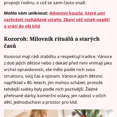
propojit rodinu, o což se sami často snaží.
Mohlo vám uniknout:
Adventní kouzlo, které umí
zachránit rozhádané vztahy. Zbaví váš vztah napětí
a vrátí do něj klid
Kozoroh: Milovník rituálů a starých
časů
Kozorozi mají rádi stabilitu a respektují tradice. Vánoce
z dob jejich dětství nebo z dekád před nimi vnímají jako
vrchol opravdovosti, vše mělo podle nich svou
strukturu, svůj čas a význam. Vánoce jejich dětství,
například v 80. letech, jim mohou scházet, protože
tehdejší svátky byly podle nich poctivější. Žádné
přehnané dárky, komerční oslavy, jen radost v očích
dětí, jednoduchost a prostor pro klid.