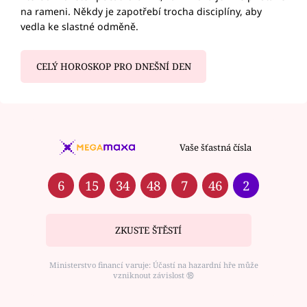
na rameni. Někdy je zapotřebí trocha disciplíny, aby
vedla ke slastné odměně.
CELÝ HOROSKOP PRO DNEŠNÍ DEN
Vaše šťastná čísla
6
15
34
48
7
46
2
ZKUSTE ŠTĚSTÍ
Ministerstvo financí varuje: Účastí na hazardní hře může
vzniknout závislost ⑱