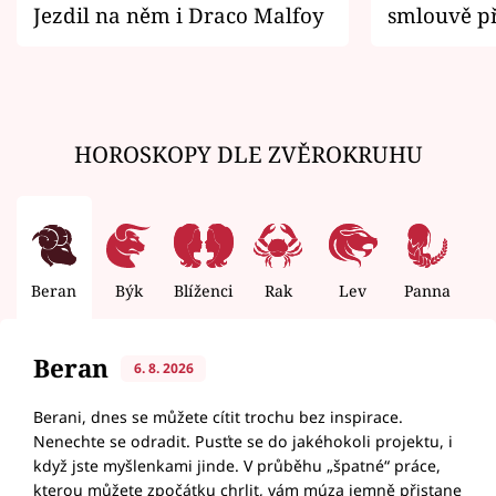
Jezdil na něm i Draco Malfoy
smlouvě př
zemřít
HOROSKOPY DLE ZVĚROKRUHU
Beran
Býk
Blíženci
Rak
Lev
Panna
V
Beran
6. 8. 2026
Berani, dnes se můžete cítit trochu bez inspirace.
Nenechte se odradit. Pusťte se do jakéhokoli projektu, i
když jste myšlenkami jinde. V průběhu „špatné“ práce,
kterou můžete zpočátku chrlit, vám múza jemně přistane