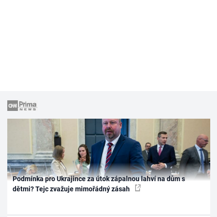
Podmínka pro Ukrajince za útok zápalnou lahví na dům s
dětmi? Tejc zvažuje mimořádný zásah