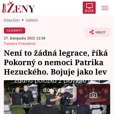
ŽIVĚ
Prima Ženy
■
Celebrity
Trendy:
Polabí
Inspekce
Prostřeno!
AYTO?
CELEBRITY
SDÍLET
Módní alarm
Zrádci
Proměny
27. listopadu 2025 12:58
Tamara Fränzlová
Není to žádná legrace, říká
Pokorný o nemoci Patrika
Témata
Hezuckého. Bojuje jako lev
Celebrity
Žádná položka z playlistu není
dostupná.
Vztahy
Seriály