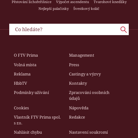
Pěstování lichořeřišnice
Výpočet ascendentu
Tvarohové knedlíky
Nejlepší palačinky
Švestkový koláč
O FTV Prima
Management
Volná místa
Press
Reklama
Castingy a výzvy
HbbTV
Kontakty
Podmínky užívání
Zpracování osobních
údajů
Cookies
Nápověda
Vlastník FTV Prima spol.
Redakce
s r.o.
Nahlásit chybu
Nastavení soukromí