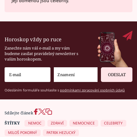
Její doménou jsou celebrity.
Horoskop vždy po ruce
Zanechte nám váš e-mail a my vám
budeme zasílat pravidelný newsletter s
vaším horoskopem.
ODESLAT
Odesláním formuláře souhlasíte s
podmínkami zpracování osobních údajů
Sdílejte článek
ŠTÍTKY
NEMOC
ZDRAVÍ
NEMOCNICE
CELEBRITY
MILOŠ POKORNÝ
PATRIK HEZUCKÝ