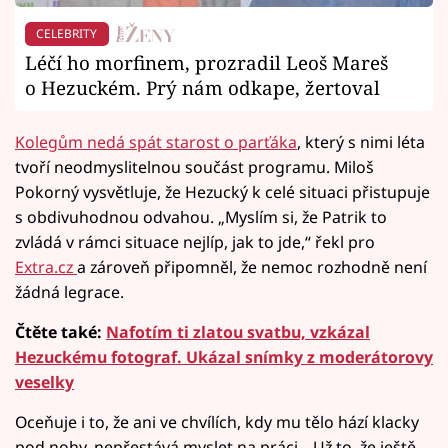
CELEBRITY
Léčí ho morfinem, prozradil Leoš Mareš
o Hezuckém. Prý nám odkape, žertoval
Kolegům nedá spát starost o parťáka
, který s nimi léta
tvoří neodmyslitelnou součást programu. Miloš
Pokorný vysvětluje, že Hezucký k celé situaci přistupuje
s obdivuhodnou odvahou. „Myslím si, že Patrik to
zvládá v rámci situace nejlíp, jak to jde,“ řekl pro
Extra.cz
a zároveň připomněl, že nemoc rozhodně není
žádná legrace.
Čtěte také:
Nafotím ti zlatou svatbu, vzkázal
Hezuckému fotograf. Ukázal snímky z moderátorovy
veselky
Oceňuje i to, že ani ve chvílích, kdy mu tělo hází klacky
pod nohy, nepřestává myslet na práci. „Už to, že ještě