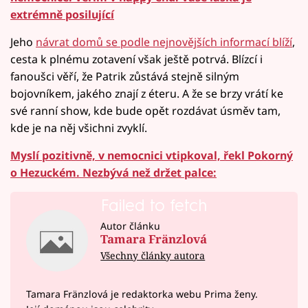
extrémně posilující
Jeho
návrat domů se podle nejnovějších informací blíží
,
cesta k plnému zotavení však ještě potrvá. Blízcí i
fanoušci věří, že Patrik zůstává stejně silným
bojovníkem, jakého znají z éteru. A že se brzy vrátí ke
své ranní show, kde bude opět rozdávat úsměv tam,
kde je na něj všichni zvyklí.
Myslí pozitivně, v nemocnici vtipkoval, řekl Pokorný
o Hezuckém. Nezbývá než držet palce:
Failed to fetch
Autor článku
Tamara Fränzlová
Všechny články autora
Tamara Fränzlová je redaktorka webu Prima ženy.