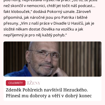
než skončil v nemocnici, chtěl jet točit náš podcast…
fakt klobouček,“ dodává Pokorný uznale. Zároveň
připomíná, jak náročné jsou pro Patrika i běžné
přesuny. „Vím z naší práce v Divadle U Hasičů, jak je
složité někam dostat člověka na vozíčku a jak
nepříjemný je pro něj každý pohyb.“
CELEBRITY
Zdeněk Pohlreich navštívil Hezuckého.
Přinesl mu dobroty a věří v dobrý konec