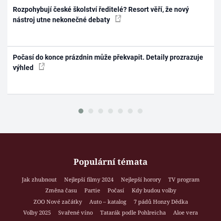
Rozpohybují české školství ředitelé? Resort věří, že nový
nástroj utne nekonečné debaty
Počasí do konce prázdnin může překvapit. Detaily prozrazuje
výhled
Populární témata
Jak zhubnout
Nejlepší filmy 2024
Nejlepší horory
TV program
Změna času
Partie
Počasí
Kdy budou volby
ZOO Nové začátky
Auto – katalog
7 pádů Honzy Dědka
Volby 2025
Svařené víno
Tatarák podle Pohlreicha
Aloe vera