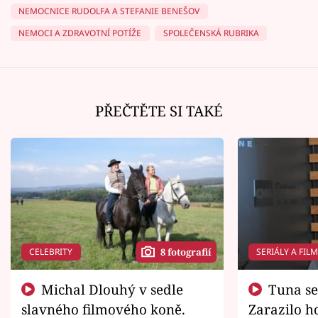
NEMOCNICE RUDOLFA A STEFANIE BENEŠOV
NEMOCI A ZDRAVOTNÍ POTÍŽE
SPOLEČENSKÁ RUBRIKA
PŘEČTĚTE SI TAKÉ
CELEBRITY
SERIÁLY A FIL
8 fotografií
Michal Dlouhý v sedle
Tuna se chtěl vrátit domů.
slavného filmového koně.
Zarazilo ho