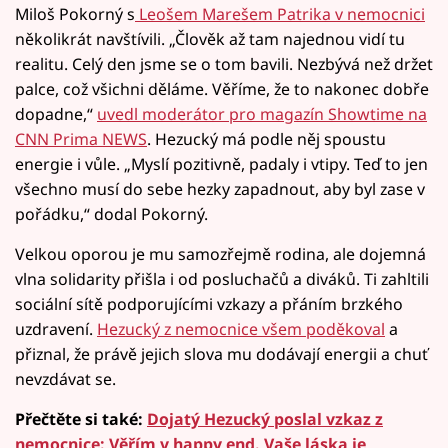
Miloš Pokorný s
Leošem Marešem Patrika v nemocnici
několikrát navštívili. „Člověk až tam najednou vidí tu
realitu. Celý den jsme se o tom bavili. Nezbývá než držet
palce, což všichni děláme. Věříme, že to nakonec dobře
dopadne,“
uvedl moderátor pro magazín Showtime na
CNN Prima NEWS
. Hezucký má podle něj spoustu
energie i vůle. „Myslí pozitivně, padaly i vtipy. Teď to jen
všechno musí do sebe hezky zapadnout, aby byl zase v
pořádku,“ dodal Pokorný.
Velkou oporou je mu samozřejmě rodina, ale dojemná
vlna solidarity přišla i od posluchačů a diváků. Ti zahltili
sociální sítě podporujícími vzkazy a přáním brzkého
uzdravení.
Hezucký z nemocnice všem poděkoval
a
přiznal, že právě jejich slova mu dodávají energii a chuť
nevzdávat se.
Přečtěte si také:
Dojatý Hezucký poslal vzkaz z
nemocnice: Věřím v happy end. Vaše láska je