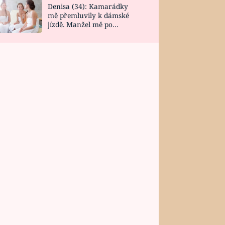
Denisa (34): Kamarádky
mě přemluvily k dámské
jízdě. Manžel mě po
návratu zaskočil