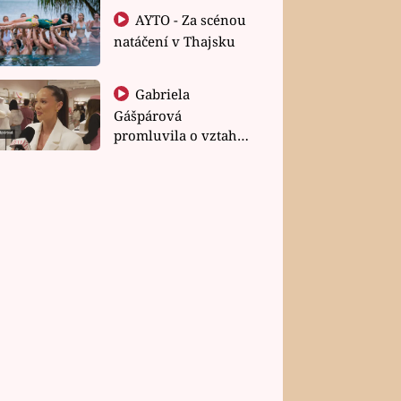
AYTO - Za scénou
natáčení v Thajsku
Gabriela
Gášpárová
promluvila o vztahu
a zakládání rodiny