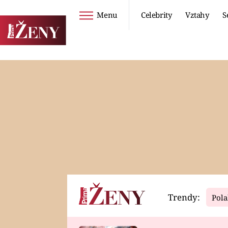
Menu
Celebrity
Vztahy
S
Seriály
Životní styl
ZOO
DIETY A HUBNUTÍ
PROSTŘENO!
CESTOVÁNÍ A
DOVOLENÁ
DUCH
ZDRAVÍ
Trendy:
Pola
Horoskopy
Video
ASTROČLÁNKY
SERIÁLY