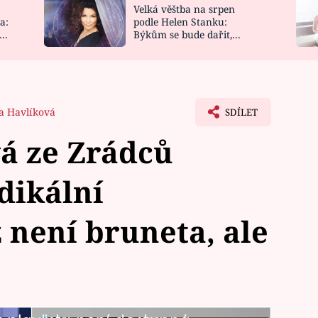
Velká věštba na srpen
NOVINKY
ZAHRADA
a:
podle Helen Stanku:
y
Býkům se bude dařit,
VIDEORECEPTY
DESIGN
Vodnáře čeká jízda
a Havlíková
SDÍLET
á ze Zrádců
dikální
není bruneta, ale