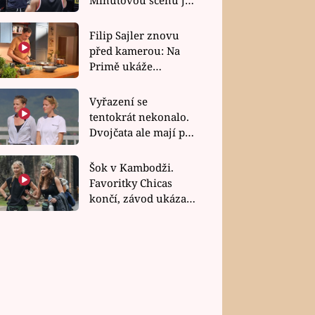
bez dubla
Filip Sajler znovu
před kamerou: Na
Primě ukáže
poctivou kuchyni i
rychlé recepty
Vyřazení se
tentokrát nekonalo.
Dvojčata ale mají po
uzavření třetí etapy
závodu nůž na krku
Šok v Kambodži.
Favoritky Chicas
končí, závod ukázal
svou nejtvrdší tvář