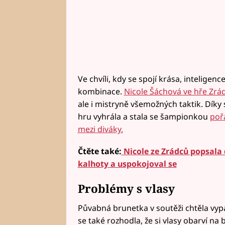
Ve chvíli, kdy se spojí krása, intelige
kombinace.
Nicole Šáchová ve hře Zrád
ale i mistryně všemožných taktik. Díky
hru vyhrála a stala se šampionkou
pořa
mezi diváky.
Čtěte také:
Nicole ze Zrádců popsala d
kalhoty a uspokojoval se
Problémy s vlasy
Půvabná brunetka v soutěži chtěla vyp
se také rozhodla, že si vlasy obarví na