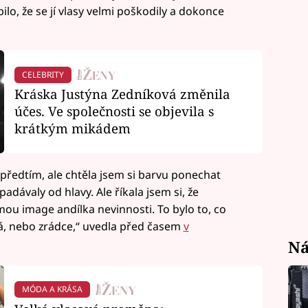
bilo, že se jí vlasy velmi poškodily a dokonce
CELEBRITY
Kráska Justýna Zedníková změnila
účes. Ve společnosti se objevila s
krátkým mikádem
 i předtím, ale chtěla jsem si barvu ponechat
dpadávaly od hlavy. Ale říkala jsem si, že
ou image andílka nevinnosti. To bylo to, co
ná, nebo zrádce,“ uvedla před časem
v
Ná
MÓDA A KRÁSA