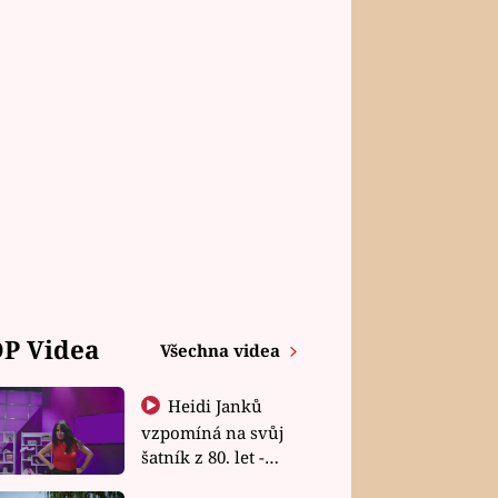
P Videa
Všechna videa
Heidi Janků
vzpomíná na svůj
šatník z 80. let -
Shopaholičky