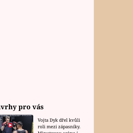
vrhy pro vás
Vojta Dyk dřel kvůli
roli mezi zápasníky.
Minutovou scénu jel