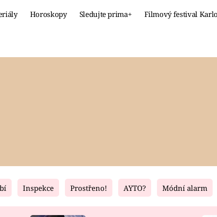
eriály
Horoskopy
Sledujte prima+
Filmový festival Karl
Celebrity
Recept
MÓDA A KRÁSA
HLAVNÍ JÍ
VZTAHY A SEX
SLADKÉ
PRIMA MAMINKA
ZDRAVÉ
bí
Inspekce
Prostřeno!
AYTO?
Módní alarm
Fresh
Living
RECEPTY
BYDLENÍ