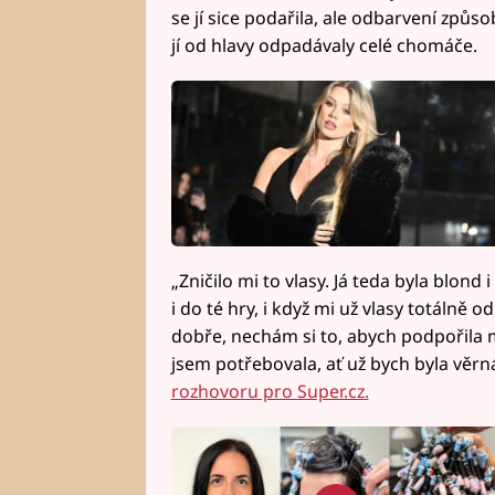
se jí sice podařila, ale odbarvení způso
jí od hlavy odpadávaly celé chomáče.
„Zničilo mi to vlasy. Já teda byla blond
i do té hry, i když mi už vlasy totálně o
dobře, nechám si to, abych podpořila m
jsem potřebovala, ať už bych byla věr
rozhovoru pro Super.cz.