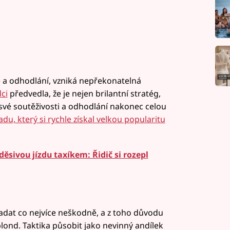
nce a odhodlání, vzniká nepřekonatelná
ci
předvedla, že je nejen brilantní stratég,
 své soutěživosti a odhodlání nakonec celou
du, který si rychle získal velkou popularitu
ěsivou jízdu taxíkem: Řidič si rozepl
adat co nejvíce neškodně, a z toho důvodu
 blond. Taktika působit jako nevinný andílek