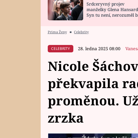
Srdceryvný projev
SNÁŘ
CELEBRITY
manželky Glena Hansard
Syn tu není, nerozuměl b
HOROSKOP NA
VAŘENÍ
tomu, vysvětlila
ROK 2023
Prima Ženy
■
Celebrity
28. ledna 2025 08:00
Vanes
CELEBRITY
Nicole Šáchov
překvapila ra
proměnou. Už 
zrzka