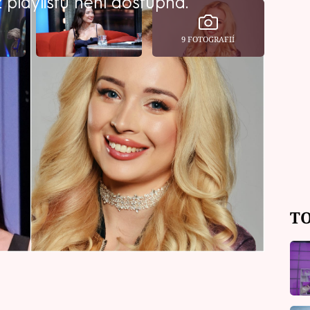
playlistu není dostupná.
9 FOTOGRAFIÍ
ěšné detektivní hry Zrádci, překvapila
m se vryla do paměti jako blondýnka,
a nyní se opět rozhodla pro radikální
TO