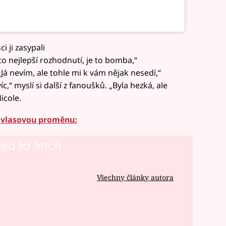
i ji zasypali
o nejlepší rozhodnutí, je to bomba,“
„Já nevím, ale tohle mi k vám nějak nesedí,“
íc,“ myslí si další z fanoušků. „Byla hezká, ale
icole.
ou vlasovou proměnu:
led to fetch
Všechny články autora