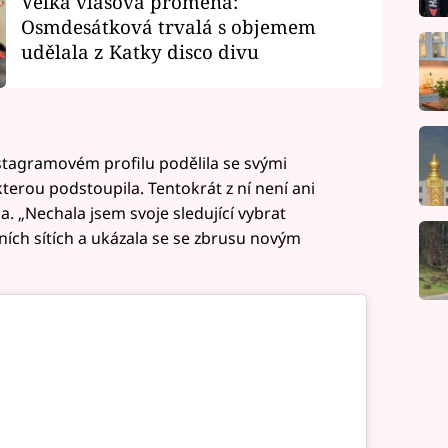
Velká vlasová proměna:
Osmdesátková trvalá s objemem
udělala z Katky disco divu
stagramovém profilu podělila se svými
terou podstoupila. Tentokrát z ní není ani
. „Nechala jsem svoje sledující vybrat
ních sítích a ukázala se se zbrusu novým