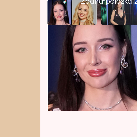
Žádná položka z 
Nicole Šáchová (27), vítězka úsp
novou vizáží. Televizním diváků
před a po soutěži byla brunetka 
změnu.