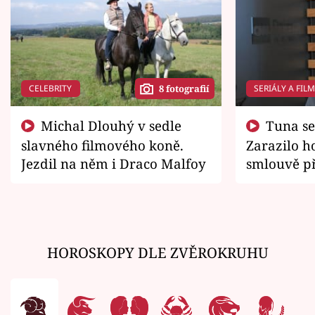
CELEBRITY
SERIÁLY A FIL
8 fotografií
Michal Dlouhý v sedle
Tuna se chtěl vrátit domů.
slavného filmového koně.
Zarazilo ho
Jezdil na něm i Draco Malfoy
smlouvě př
zemřít
HOROSKOPY DLE ZVĚROKRUHU