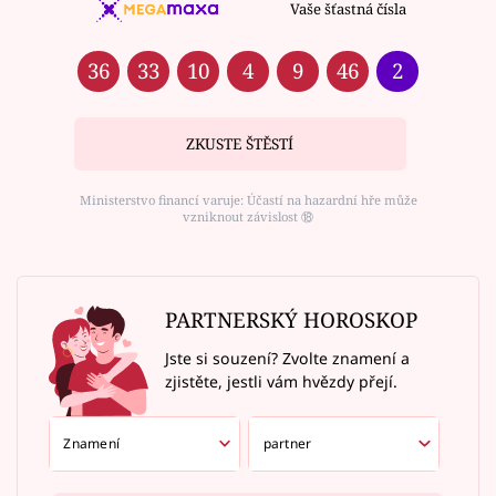
Vaše šťastná čísla
36
33
10
4
9
46
2
ZKUSTE ŠTĚSTÍ
Ministerstvo financí varuje: Účastí na hazardní hře může
vzniknout závislost ⑱
PARTNERSKÝ HOROSKOP
Jste si souzení? Zvolte znamení a
zjistěte, jestli vám hvězdy přejí.