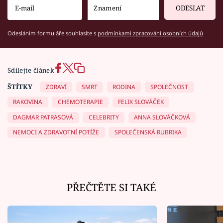
ODESLAT
Odesláním formuláře souhlasíte s
podmínkami zpracování osobních údajů
Sdílejte článek
ŠTÍTKY
ZDRAVÍ
SMRT
RODINA
SPOLEČNOST
RAKOVINA
CHEMOTERAPIE
FELIX SLOVÁČEK
DAGMAR PATRASOVÁ
CELEBRITY
ANNA SLOVÁČKOVÁ
NEMOCI A ZDRAVOTNÍ POTÍŽE
SPOLEČENSKÁ RUBRIKA
PŘEČTĚTE SI TAKÉ