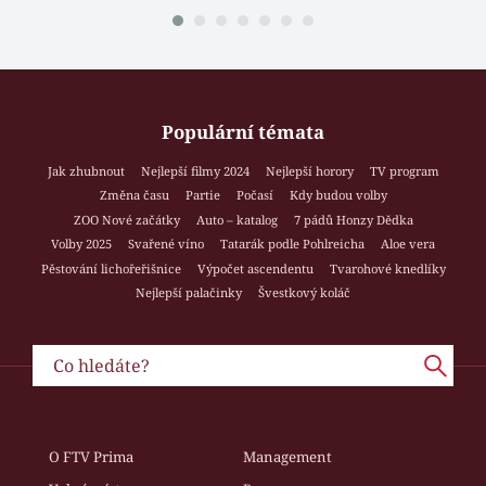
Populární témata
Jak zhubnout
Nejlepší filmy 2024
Nejlepší horory
TV program
Změna času
Partie
Počasí
Kdy budou volby
ZOO Nové začátky
Auto – katalog
7 pádů Honzy Dědka
Volby 2025
Svařené víno
Tatarák podle Pohlreicha
Aloe vera
Pěstování lichořeřišnice
Výpočet ascendentu
Tvarohové knedlíky
Nejlepší palačinky
Švestkový koláč
O FTV Prima
Management