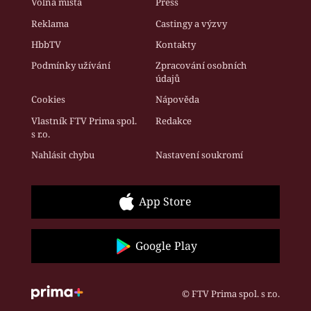
Volná místa
Press
Reklama
Castingy a výzvy
HbbTV
Kontakty
Podmínky užívání
Zpracování osobních
údajů
Cookies
Nápověda
Vlastník FTV Prima spol.
Redakce
s r.o.
Nahlásit chybu
Nastavení soukromí
App Store
Google Play
© FTV Prima spol. s r.o.