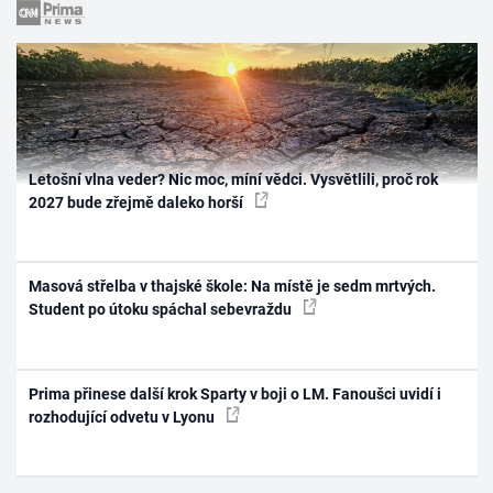
Letošní vlna veder? Nic moc, míní vědci. Vysvětlili, proč rok
2027 bude zřejmě daleko horší
Masová střelba v thajské škole: Na místě je sedm mrtvých.
Student po útoku spáchal sebevraždu
Prima přinese další krok Sparty v boji o LM. Fanoušci uvidí i
rozhodující odvetu v Lyonu