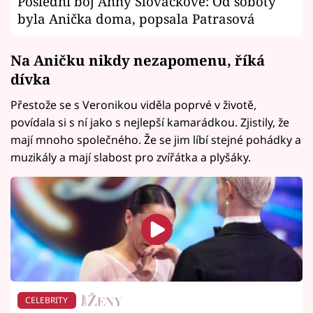
Poslední boj Anny Slováčkové: Od soboty
byla Anička doma, popsala Patrasová
Na Aničku nikdy nezapomenu, říká
dívka
Přestože se s Veronikou viděla poprvé v životě,
povídala si s ní jako s nejlepší kamarádkou. Zjistily, že
mají mnoho společného. Že se jim líbí stejné pohádky a
muzikály a mají slabost pro zvířátka a plyšáky.
CELEBRITY