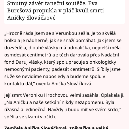
Smutný závěr taneční soutěže. Eva
Burešová propukla v pláč kvůli smrti
Aničky Slováčkové
„Hrozně ráda jsem se s Verunkou sešla. Je to skvělá
holka a je nádherné, jak se snaží pomáhat. Jak jsem se
dozvěděla, dlouhé vlásky má odmalička, nejdelší měla
osmdesát centimetrů a z těch darovala přes Nadační
fond Daruj vlásky, který spolupracuje s onkologicky
nemocnými pacienty, padesát centimetrů. Slíbily jsme
si, že se nevidíme naposledy a budeme spolu v
kontaktu dál,“ uvedla Anička Slováčková.
Její smrt Veroniku Hrochovou velmi zasáhla. Oplakala ji.
„Na Aničku a naše setkání nikdy nezapomenu. Byla
úžasná a jedinečná. Navždy ji budu mít ve svém srdci,“
sdělila se slzami v očích.
Zemřela Anička Slováčková, zpěvačka a velká