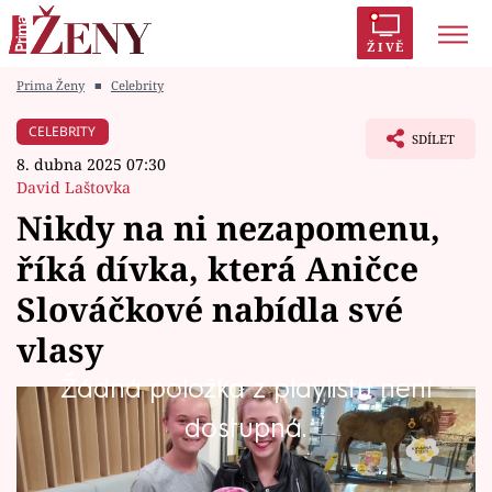
ŽIVĚ
Prima Ženy
■
Celebrity
Trendy:
Polabí
Inspekce
Prostřeno!
AYTO?
CELEBRITY
SDÍLET
Módní alarm
Zrádci
Proměny
8. dubna 2025 07:30
David Laštovka
Nikdy na ni nezapomenu,
říká dívka, která Aničce
Témata
Slováčkové nabídla své
Celebrity
vlasy
Žádná položka z playlistu není
Vztahy
Když Anička Slováčková onemocněla
dostupná.
Seriály
rakovinou a po chemoterapiích přišla o své
vlasy, nabídla jí ty své tehdy dvanáctiletá