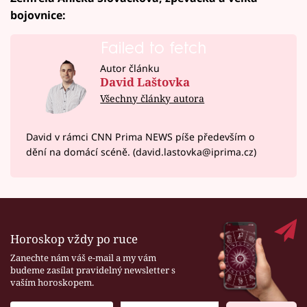
bojovnice:
Failed to fetch
Autor článku
David Laštovka
Všechny články autora
David v rámci CNN Prima NEWS píše především o
dění na domácí scéně. (david.lastovka@iprima.cz)
Horoskop vždy po ruce
Zanechte nám váš e-mail a my vám
budeme zasílat pravidelný newsletter s
vaším horoskopem.