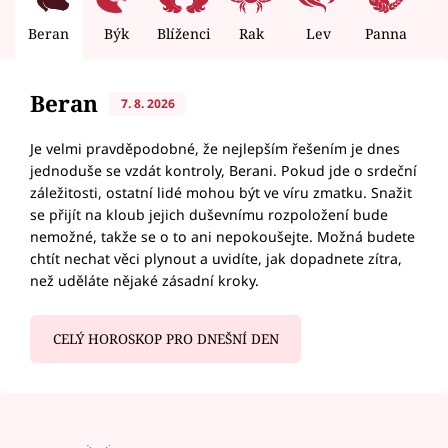
Beran
Býk
Blíženci
Rak
Lev
Panna
V
Beran
7. 8. 2026
Je velmi pravděpodobné, že nejlepším řešením je dnes
jednoduše se vzdát kontroly, Berani. Pokud jde o srdeční
záležitosti, ostatní lidé mohou být ve víru zmatku. Snažit
se přijít na kloub jejich duševnímu rozpoložení bude
nemožné, takže se o to ani nepokoušejte. Možná budete
chtít nechat věci plynout a uvidíte, jak dopadnete zítra,
než uděláte nějaké zásadní kroky.
CELÝ HOROSKOP PRO DNEŠNÍ DEN