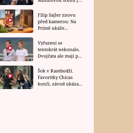
bez dubla
Filip Sajler znovu
před kamerou: Na
Primě ukáže
poctivou kuchyni i
rychlé recepty
Vyřazení se
tentokrát nekonalo.
Dvojčata ale mají po
uzavření třetí etapy
závodu nůž na krku
Šok v Kambodži.
Favoritky Chicas
končí, závod ukázal
svou nejtvrdší tvář