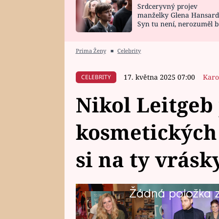
Srdceryvný projev
SNÁŘ
CELEBRITY
manželky Glena Hansard
Syn tu není, nerozuměl b
HOROSKOP NA
VAŘENÍ
tomu, vysvětlila
ROK 2023
Prima Ženy
■
Celebrity
17. května 2025 07:00
Karo
CELEBRITY
Nikol Leitgeb
kosmetických 
si na ty vrás
Žádná položka z 