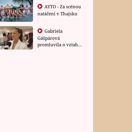
AYTO - Za scénou
natáčení v Thajsku
Gabriela
Gášpárová
promluvila o vztahu
a zakládání rodiny