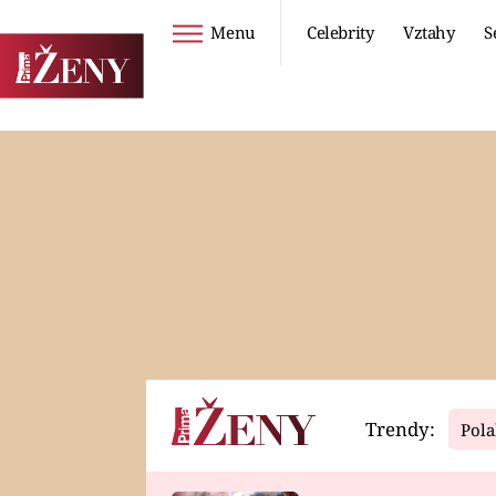
Menu
Celebrity
Vztahy
S
Seriály
Životní styl
ZOO
DIETY A HUBNUTÍ
PROSTŘENO!
CESTOVÁNÍ A
DOVOLENÁ
DUCH
ZDRAVÍ
Trendy:
Pola
Horoskopy
Video
ASTROČLÁNKY
SERIÁLY