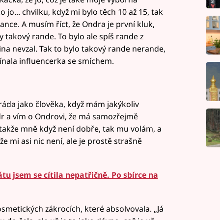
jo... chvilku, když mi bylo těch 10 až 15, tak
ance. A musím říct, že Ondra je první kluk,
y takový rande. To bylo ale spíš rande z
kina nevzal. Tak to bylo takový rande nerande,
nala influencerka se smíchem.
 ráda jako člověka, když mám jakýkoliv
dr a vím o Ondrovi, že má samozřejmě
, takže mně když není dobře, tak mu volám, a
 že mi asi nic není, ale je prostě strašně
tu jsem se cítila nepatřičně. Po sbírce na
 kosmetických zákrocích, které absolvovala. „Já