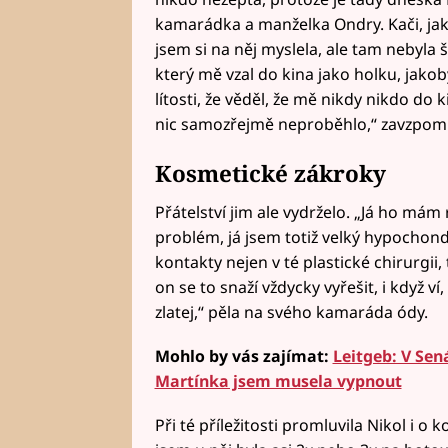
kamarádka a manželka Ondry. Kači, jako 
jsem si na něj myslela, ale tam nebyla š
který mě vzal do kina jako holku, jakob
lítosti, že věděl, že mě nikdy nikdo do 
nic samozřejmě neproběhlo,“ zavzpomí
Kosmetické zákroky
Přátelství jim ale vydrželo. „Já ho mám
problém, já jsem totiž velký hypochon
kontakty nejen v té plastické chirurgii
on se to snaží vždycky vyřešit, i když ví,
zlatej,“ pěla na svého kamaráda ódy.
Mohlo by vás zajímat:
Leitgeb: V Sená
Martínka jsem musela vypnout
Při té příležitosti promluvila Nikol i o