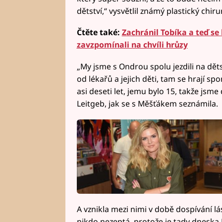
dětství,“ vysvětlil známý plastický chiru
Čtěte také:
Zachránil Tobíka a teď s
zavzpomínali na chvíli hrůzy
„My jsme s Ondrou spolu jezdili na děts
od lékařů a jejich děti, tam se hrají sp
asi deseti let, jemu bylo 15, takže jsme
Leitgeb, jak se s Měšťákem seznámila.
A vznikla mezi nimi v době dospívání l
nikdo nezeptá, protože je tady dneska 