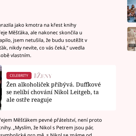
razila jako kmotra na křest knihy
eje Měšťáka, ale nakonec skončila u
pilo, jsem netušila, že budu soutěžit v
ák, nikdy nevíte, co vás čeká,“ uvedla
obě vlastním.
CELEBRITY
Žen alkoholiček přibývá. Duffkové
se nelíbí chování Nikol Leitgeb, ta
ale ostře reaguje
dřejem Měšťákem pevné přátelství, není proto
knihy. „Myslím, že Nikol s Petrem jsou pár,
m symbolické pro mě, s Nikol se známe od