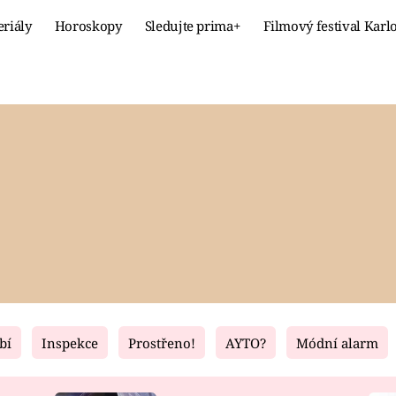
eriály
Horoskopy
Sledujte prima+
Filmový festival Karl
Celebrity
Recept
MÓDA A KRÁSA
HLAVNÍ JÍ
VZTAHY A SEX
SLADKÉ
PRIMA MAMINKA
ZDRAVÉ
bí
Inspekce
Prostřeno!
AYTO?
Módní alarm
Fresh
Living
RECEPTY
BYDLENÍ