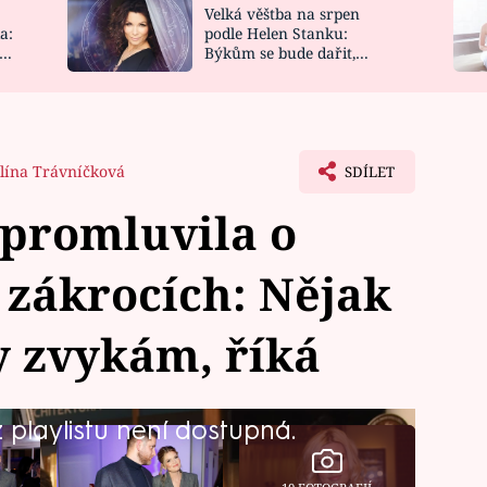
Velká věštba na srpen
NOVINKY
ZAHRADA
a:
podle Helen Stanku:
y
Býkům se bude dařit,
VIDEORECEPTY
DESIGN
Vodnáře čeká jízda
lína Trávníčková
SDÍLET
 promluvila o
zákrocích: Nějak
ky zvykám, říká
playlistu není dostupná.