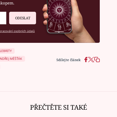
oskopem.
ODESLAT
racování osobních údajů
LEBRITY
NDŘEJ MĚŠŤÁK
Sdílejte článek
PŘEČTĚTE SI TAKÉ