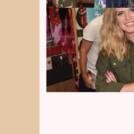
Influencerka Nikol Leitgeb se po
Bývalá členka partičky 3v1 pokř
plastického chirurga Ondřeje Mě
Showtime, jako kmotra se ještě z