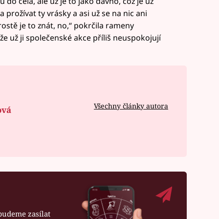
 do čela, ale už je to jako dávno, což je už
a prožívat ty vrásky a asi už se na nic ani
ostě je to znát, no,“ pokrčila rameny
e už ji společenské akce příliš neuspokojují
Všechny články autora
ová
budeme zasílat