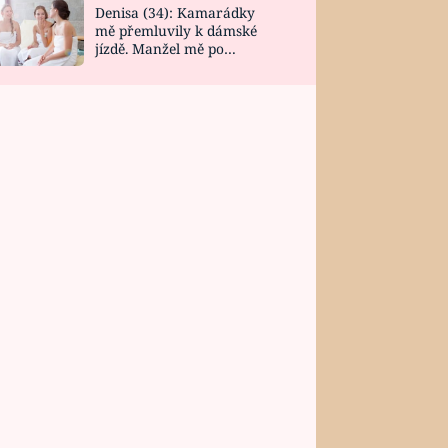
Denisa (34): Kamarádky
mě přemluvily k dámské
jízdě. Manžel mě po
návratu zaskočil