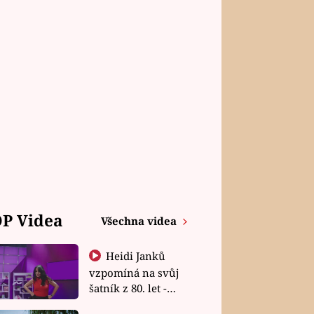
P Videa
Všechna videa
Heidi Janků
vzpomíná na svůj
šatník z 80. let -
Shopaholičky