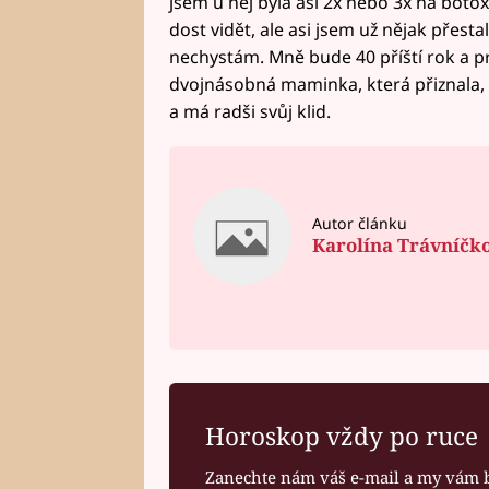
jsem u něj byla asi 2x nebo 3x na botoxu
dost vidět, ale asi jsem už nějak přestal
nechystám. Mně bude 40 příští rok a pr
dvojnásobná maminka, která přiznala, ž
a má radši svůj klid.
Autor článku
Karolína Trávníčk
Horoskop vždy po ruce
Zanechte nám váš e-mail a my vám 