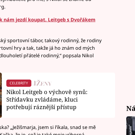
rg.
e k nám jezdí koupat. Leitgeb s Dvořákem
ký sportovní tábor, takový rodinný, že rodiny
ortovní hry a tak, takže já ho znám od mých
 dlouholetí přátelé rodinný,“ popsala Nikol
CELEBRITY
Nikol Leitgeb o výchově synů:
Střídavku zvládáme, kluci
potřebují ráznější přístup
Ná
áska?
„
Ježišmarja, jsem si říkala, snad se mě
Kačka, že jo, což je také moje výborná