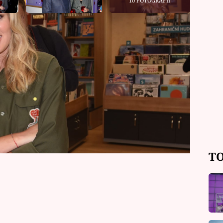
10 FOTOGRAFIÍ
 dlouhé době ukázala ve společnosti.
tila knihu svého blízkého kamaráda,
šťáka, a jak uvedla v pořadu
vládla postarat o catering.
TO