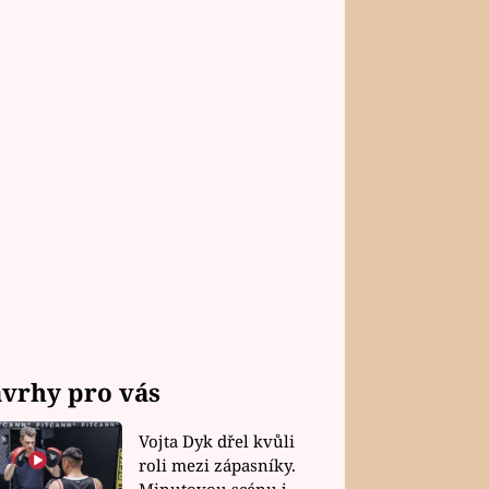
vrhy pro vás
Vojta Dyk dřel kvůli
roli mezi zápasníky.
Minutovou scénu jel