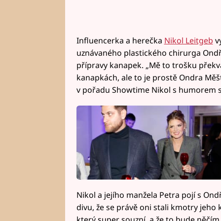
Influencerka a herečka
Nikol Leitgeb
vy
uznávaného plastického chirurga Ondř
přípravy kanapek. „Mě to trošku překva
kanapkách, ale to je prostě Ondra Měšť
v pořadu Showtime Nikol s humorem s
Nikol a jejího manžela Petra pojí s On
divu, že se právě oni stali kmotry jeho 
který super souzní, a že to bude něčí