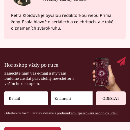
Petra Kloidová je bývalou redaktorkou webu Prima
ženy. Psala hlavně o seriálech a celebritách, ale také
o znameních zvěrokruhu.
Horoskop vždy po ruce
Zanechte nám váš e-mail a my vám
budeme zasílat pravidelný newsletter s
vaším horoskopem.
ODESLAT
Odesláním formuláře souhlasíte s
podmínkami zpracování osobních údajů