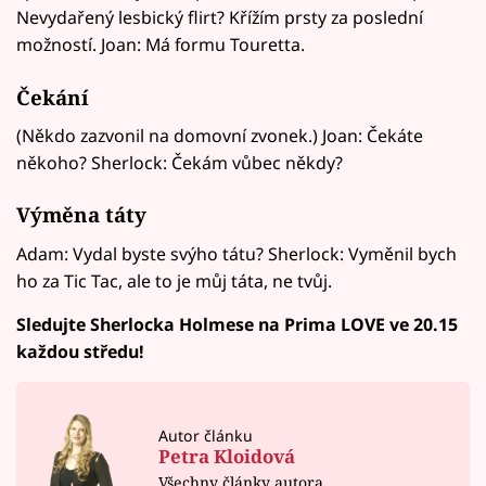
Nevydařený lesbický flirt? Křížím prsty za poslední
možností. Joan: Má formu Touretta.
Čekání
(Někdo zazvonil na domovní zvonek.) Joan: Čekáte
někoho? Sherlock: Čekám vůbec někdy?
Výměna táty
Adam: Vydal byste svýho tátu? Sherlock: Vyměnil bych
ho za Tic Tac, ale to je můj táta, ne tvůj.
Sledujte Sherlocka Holmese na Prima LOVE ve 20.15
každou středu!
Autor článku
Petra Kloidová
Všechny články autora