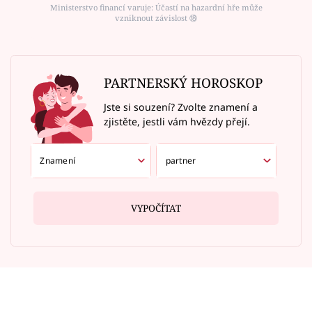
Ministerstvo financí varuje: Účastí na hazardní hře může
vzniknout závislost ⑱
PARTNERSKÝ HOROSKOP
Jste si souzení? Zvolte znamení a
zjistěte, jestli vám hvězdy přejí.
VYPOČÍTAT