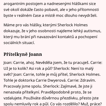
arogantním postojem a nadnesenými hláškami sice
své okolí dokáže často pobavit, ale v jeho přítomnosti
byste v reálném čase a místě moc dlouho nevydrželi.
Máme pro vás hlášky, kterými Sherlock Holmes
dokazuje, že v jeho osobnosti najdeme lehký autismus,
který mu brání při navazování kontaktů a pochopení
sociálních situací.
Přítelkyně Joann
Joan: Carrie, ahoj. Nevěděla jsem, že tu pracuješ. Carrie:
Už je to kolik? Asi rok a půl? Sherlock: Není to malý
svět? Joan: Carrie, tohle je můj přítel, Sherlock Holmes.
Tohle je doktorka Carrie Dwyerová. Carrie: Zdravím.
Pracovaly jsme spolu. Sherlock: Zajímavé, že jste ji
nenazvala přítelkyní. Pravděpodobně proto, že se
vzdalujete. Používáte důvěrnou přezdívku, přesto jste
spolu nemluvily rok a půl. Co vás rozdělilo? Muž, práce?