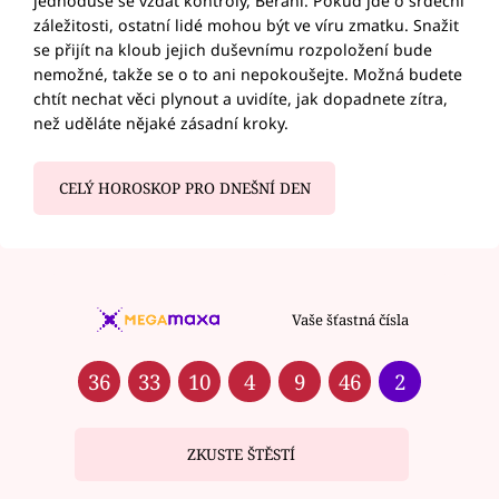
jednoduše se vzdát kontroly, Berani. Pokud jde o srdeční
záležitosti, ostatní lidé mohou být ve víru zmatku. Snažit
se přijít na kloub jejich duševnímu rozpoložení bude
nemožné, takže se o to ani nepokoušejte. Možná budete
chtít nechat věci plynout a uvidíte, jak dopadnete zítra,
než uděláte nějaké zásadní kroky.
CELÝ HOROSKOP PRO DNEŠNÍ DEN
Vaše šťastná čísla
36
33
10
4
9
46
2
ZKUSTE ŠTĚSTÍ