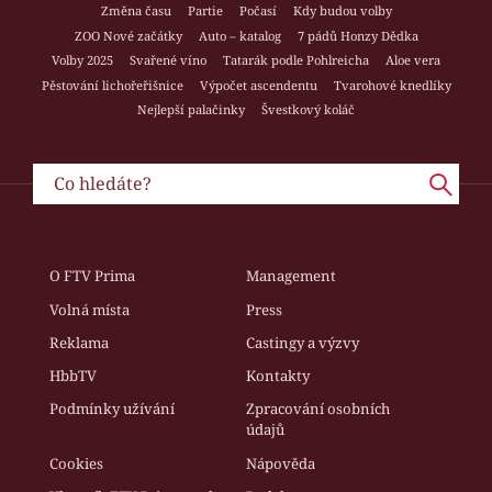
Změna času
Partie
Počasí
Kdy budou volby
ZOO Nové začátky
Auto – katalog
7 pádů Honzy Dědka
Volby 2025
Svařené víno
Tatarák podle Pohlreicha
Aloe vera
Pěstování lichořeřišnice
Výpočet ascendentu
Tvarohové knedlíky
Nejlepší palačinky
Švestkový koláč
O FTV Prima
Management
Volná místa
Press
Reklama
Castingy a výzvy
HbbTV
Kontakty
Podmínky užívání
Zpracování osobních
údajů
Cookies
Nápověda