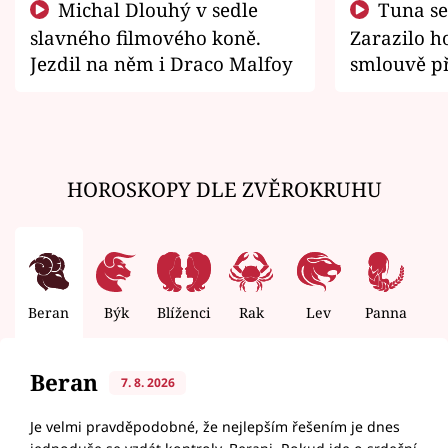
Michal Dlouhý v sedle
Tuna se chtěl vrátit domů.
slavného filmového koně.
Zarazilo ho
Jezdil na něm i Draco Malfoy
smlouvě př
zemřít
HOROSKOPY DLE ZVĚROKRUHU
Beran
Býk
Blíženci
Rak
Lev
Panna
V
Beran
7. 8. 2026
Je velmi pravděpodobné, že nejlepším řešením je dnes