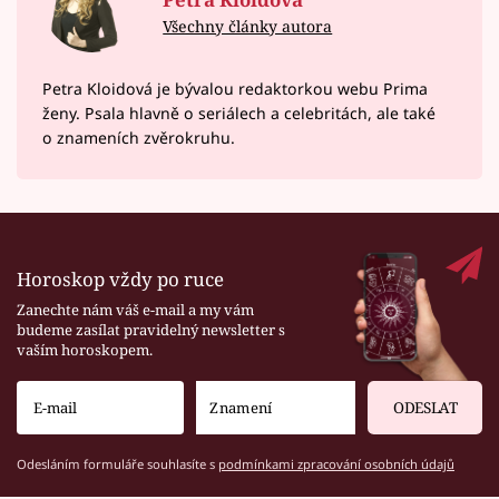
Všechny články autora
Petra Kloidová je bývalou redaktorkou webu Prima
ženy. Psala hlavně o seriálech a celebritách, ale také
o znameních zvěrokruhu.
Horoskop vždy po ruce
Zanechte nám váš e-mail a my vám
budeme zasílat pravidelný newsletter s
vaším horoskopem.
ODESLAT
Odesláním formuláře souhlasíte s
podmínkami zpracování osobních údajů