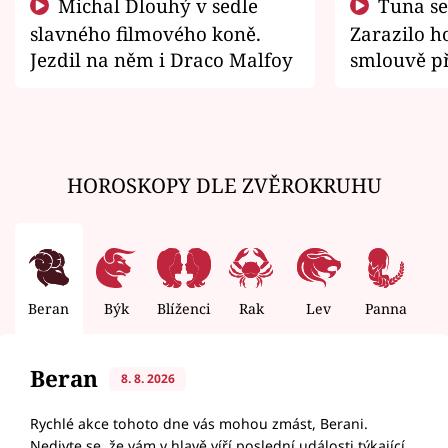
Michal Dlouhý v sedle
Tuna se chtěl vrátit domů.
slavného filmového koně.
Zarazilo ho
Jezdil na něm i Draco Malfoy
smlouvě př
zemřít
HOROSKOPY DLE ZVĚROKRUHU
Beran
Býk
Blíženci
Rak
Lev
Panna
V
Beran
8. 8. 2026
Rychlé akce tohoto dne vás mohou zmást, Berani.
Nedivte se, že vám v hlavě víří poslední události týkající