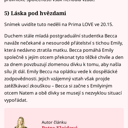
5) Láska pod hvězdami
Snímek uvidíte tuto neděli na Prima LOVE ve 20.15.
Duchem stále mladá postgraduální studentka Becca
naváže nečekané a nesourodé přátelství s tichou Emily,
která nedávno ztratila matku. Becca pomáhá Emily
společně s jejím otcem překonat tyto těžké chvíle a den
za dnem povzbuzují zlomenou dívku k tomu, aby našla
sílu jít dál. Emily Beccu na oplátku vede k dospělácké
zodpovědnosti. Jejich vzájemný vztah však projde
zatěžkávací zkouškou – Becca si začne s Emilyiným
otcem Natem a obě dívky se musejí s nezvyklou situací
vypořádat.
Autor článku
Petra Kloidová