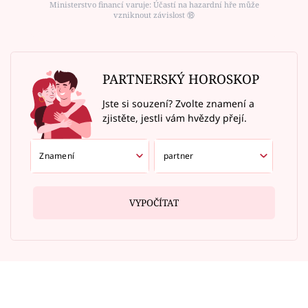
Ministerstvo financí varuje: Účastí na hazardní hře může
vzniknout závislost ⑱
PARTNERSKÝ HOROSKOP
Jste si souzení? Zvolte znamení a
zjistěte, jestli vám hvězdy přejí.
VYPOČÍTAT