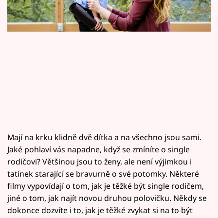
Horoskopy
Sledujte prima+
Filmový festival Karlovy Vary
Pořady
Mámy sobě
Přihlášení
Mají na krku klidně dvě dítka a na všechno jsou sami.
Jaké pohlaví vás napadne, když se zmíníte o single
rodičovi? Většinou jsou to ženy, ale není výjimkou i
Sledujte nás
tatínek starající se bravurně o své potomky. Některé
filmy vypovídají o tom, jak je těžké být single rodičem,
jiné o tom, jak najít novou druhou polovičku. Někdy se
dokonce dozvíte i to, jak je těžké zvykat si na to být