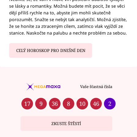
se lásky a romantiky. Možná budete mít pocit, že se věci
dějí příliš rychle na to, abyste jim mohli skutečně
porozumět. Snažte se nebýt tak analytičtí. Možná zjistíte,
že se honíte za ztraceným cílem, zatímco vlak vyjíždí ze
stanice. Naskočte na palubu a nechte problém za sebou.
CELÝ HOROSKOP PRO DNEŠNÍ DEN
Vaše šťastná čísla
17
9
36
8
10
46
2
ZKUSTE ŠTĚSTÍ