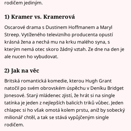
rodičem jediným.
1) Kramer vs. Kramerová
Oscarové drama s Dustinem Hoffmanem a Maryl
Streep. Vytíženého televizního producenta opustí
krásná žena a nechá mu na krku malého syna, s
kterým nemá otec skoro žádný vztah. Ze dne na den je
ale nucen ho vybudovat.
2) Jak na věc
Britská romantická komedie, kterou Hugh Grant
natočil po svém obrovském úspěchu v Deníku Bridget
Jonesové. Starý mládenec zjistí, že hrát si na single
tatínka je jeden z nejlepších balicích triků vůbec. Jeden
chlapec si ho však omotá kolem prstu, aniž by sobecký
milionář chtěl, a tak se stává vypůjčeným single
rodičem.