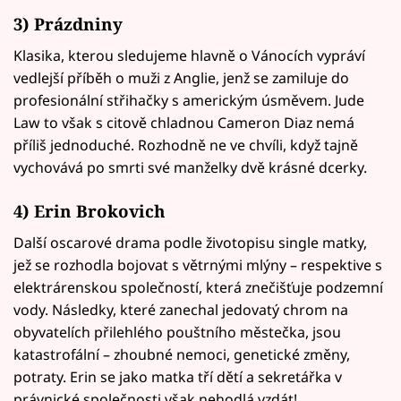
3) Prázdniny
Klasika, kterou sledujeme hlavně o Vánocích vypráví
vedlejší příběh o muži z Anglie, jenž se zamiluje do
profesionální střihačky s americkým úsměvem. Jude
Law to však s citově chladnou Cameron Diaz nemá
příliš jednoduché. Rozhodně ne ve chvíli, když tajně
vychovává po smrti své manželky dvě krásné dcerky.
4) Erin Brokovich
Další oscarové drama podle životopisu single matky,
jež se rozhodla bojovat s větrnými mlýny – respektive s
elektrárenskou společností, která znečišťuje podzemní
vody. Následky, které zanechal jedovatý chrom na
obyvatelích přilehlého pouštního městečka, jsou
katastrofální – zhoubné nemoci, genetické změny,
potraty. Erin se jako matka tří dětí a sekretářka v
právnické společnosti však nehodlá vzdát!