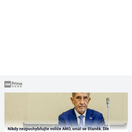
Nikdy nezpochybňujte voliče ANO, smál se Staněk. Dle