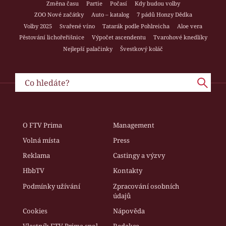
Změna času
Partie
Počasí
Kdy budou volby
ZOO Nové začátky
Auto – katalog
7 pádů Honzy Dědka
Volby 2025
Svařené víno
Tatarák podle Pohlreicha
Aloe vera
Pěstování lichořeřišnice
Výpočet ascendentu
Tvarohové knedlíky
Nejlepší palačinky
Švestkový koláč
O FTV Prima
Management
Volná místa
Press
Reklama
Castingy a výzvy
HbbTV
Kontakty
Podmínky užívání
Zpracování osobních
údajů
Cookies
Nápověda