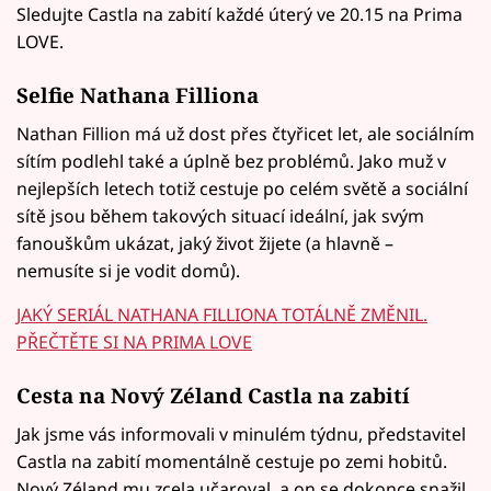
Sledujte Castla na zabití každé úterý ve 20.15 na Prima
LOVE.
Selfie Nathana Filliona
Nathan Fillion má už dost přes čtyřicet let, ale sociálním
sítím podlehl také a úplně bez problémů. Jako muž v
nejlepších letech totiž cestuje po celém světě a sociální
sítě jsou během takových situací ideální, jak svým
fanouškům ukázat, jaký život žijete (a hlavně –
nemusíte si je vodit domů).
JAKÝ SERIÁL NATHANA FILLIONA TOTÁLNĚ ZMĚNIL.
PŘEČTĚTE SI NA PRIMA LOVE
Cesta na Nový Zéland Castla na zabití
Jak jsme vás informovali v minulém týdnu, představitel
Castla na zabití momentálně cestuje po zemi hobitů.
Nový Zéland mu zcela učaroval, a on se dokonce snažil