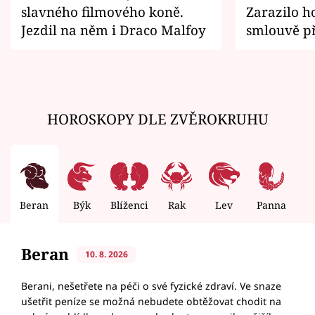
slavného filmového koně.
Zarazilo ho
Jezdil na něm i Draco Malfoy
smlouvě př
zemřít
HOROSKOPY DLE ZVĚROKRUHU
Beran
Býk
Blíženci
Rak
Lev
Panna
V
Beran
10. 8. 2026
Berani, nešetřete na péči o své fyzické zdraví. Ve snaze
ušetřit peníze se možná nebudete obtěžovat chodit na