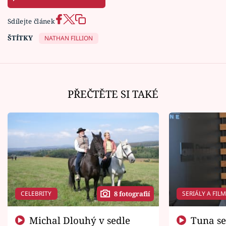
Sdílejte článek
ŠTÍTKY
NATHAN FILLION
PŘEČTĚTE SI TAKÉ
CELEBRITY
SERIÁLY A FIL
8 fotografií
Michal Dlouhý v sedle
Tuna se chtěl vrátit domů.