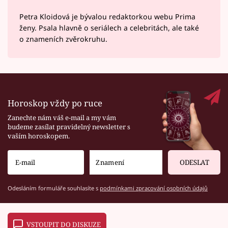
Petra Kloidová je bývalou redaktorkou webu Prima
ženy. Psala hlavně o seriálech a celebritách, ale také
o znameních zvěrokruhu.
Horoskop vždy po ruce
Zanechte nám váš e-mail a my vám
budeme zasílat pravidelný newsletter s
vaším horoskopem.
ODESLAT
Odesláním formuláře souhlasíte s
podmínkami zpracování osobních údajů
VSTOUPIT DO DISKUZE