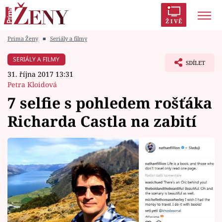
ŽIVĚ
Prima Ženy
■
Seriály a filmy
Trendy:
Polabí
Inspekce
Prostřeno!
AYTO?
SERIÁLY A FILMY
SDÍLET
Módní alarm
Zrádci
Proměny
31. října 2017 13:31
Petra Kloidová
7 selfie s pohledem rošťáka
Richarda Castla na zabití
Témata
Celebrity
Vztahy
Seriály