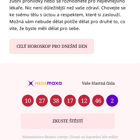
zubní prohlídky nebo se rozhodnete pro nejlevnějšího
lékaře. Nic není důležitější než vaše zdraví. Chovejte se
ke svému tělu s úctou a respektem, které si zaslouží.
Možná vám nebude dělat potíže dělat pro druhé to, co
víte, že byste měli dělat pro sebe.
CELÝ HOROSKOP PRO DNEŠNÍ DEN
Vaše šťastná čísla
10
27
38
17
12
46
2
ZKUSTE ŠTĚSTÍ
Ministerstvo financí varuje: Účastí na hazardní hře může