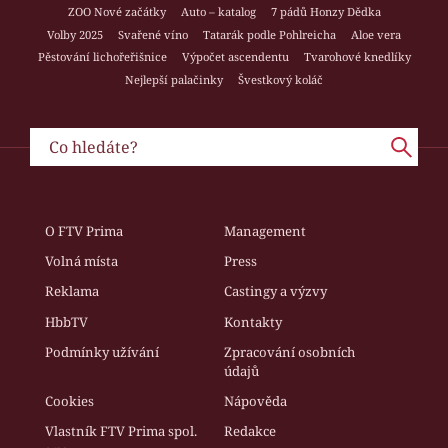
ZOO Nové začátky
Auto – katalog
7 pádů Honzy Dědka
Volby 2025
Svařené víno
Tatarák podle Pohlreicha
Aloe vera
Pěstování lichořeřišnice
Výpočet ascendentu
Tvarohové knedlíky
Nejlepší palačinky
Švestkový koláč
O FTV Prima
Management
Volná místa
Press
Reklama
Castingy a výzvy
HbbTV
Kontakty
Podmínky užívání
Zpracování osobních
údajů
Cookies
Nápověda
Vlastník FTV Prima spol.
Redakce