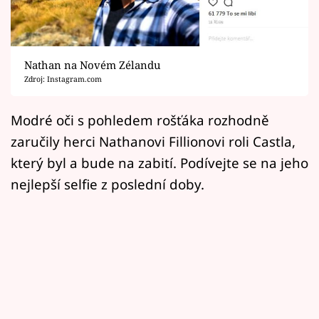
Horoskopy
Sledujte prima+
Nathan na Novém Zélandu
Filmový festival Karlovy Vary
Zdroj: Instagram.com
Pořady
Modré oči s pohledem rošťáka rozhodně
zaručily herci Nathanovi Fillionovi roli Castla,
Mámy sobě
který byl a bude na zabití. Podívejte se na jeho
nejlepší selfie z poslední doby.
Přihlášení
Sledujte nás