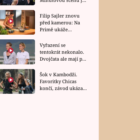
bez dubla
Filip Sajler znovu
před kamerou: Na
Primě ukáže
poctivou kuchyni i
rychlé recepty
Vyřazení se
tentokrát nekonalo.
Dvojčata ale mají po
uzavření třetí etapy
závodu nůž na krku
Šok v Kambodži.
Favoritky Chicas
končí, závod ukázal
svou nejtvrdší tvář