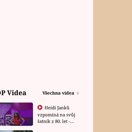
P Videa
Všechna videa
Heidi Janků
vzpomíná na svůj
šatník z 80. let -
Shopaholičky