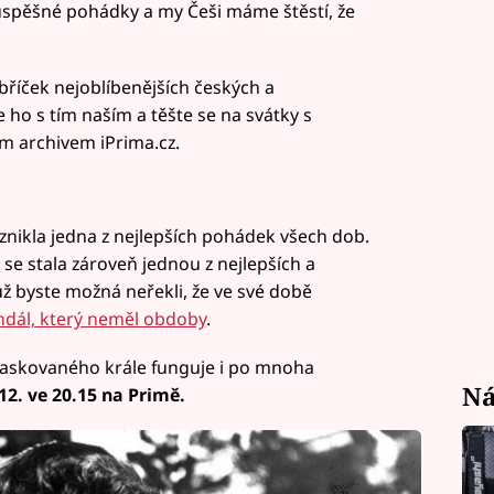
úspěšné pohádky a my Češi máme štěstí, že
ebříček nejoblíbenějších českých a
ho s tím naším a těšte se na svátky s
ým archivem iPrima.cz.
 vznikla jedna z nejlepších pohádek všech dob.
e stala zároveň jednou z nejlepších a
ž byste možná neřekli, že ve své době
ndál, který neměl obdoby
.
askovaného krále funguje i po mnoha
Ná
12. ve 20.15 na Primě.