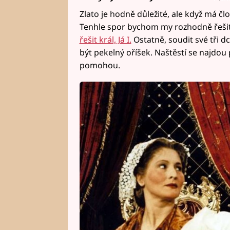
Zlato je hodně důležité, ale když má čl
Tenhle spor bychom my rozhodně řešit 
řešit král, Já I.
Ostatně, soudit své tři 
být pekelný oříšek. Naštěstí se najdou
pomohou.