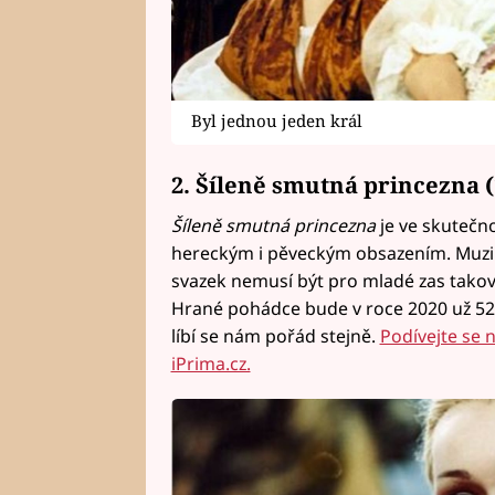
Byl jednou jeden král
2. Šíleně smutná princezna (
Šíleně smutná princezna
je ve skutečn
hereckým i pěveckým obsazením. Muzi
svazek nemusí být pro mladé zas takovo
Hrané pohádce bude v roce 2020 už 52 l
líbí se nám pořád stejně.
Podívejte se 
iPrima.cz.