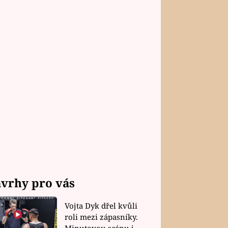
vrhy pro vás
Vojta Dyk dřel kvůli
roli mezi zápasníky.
Minutovou scénu jel