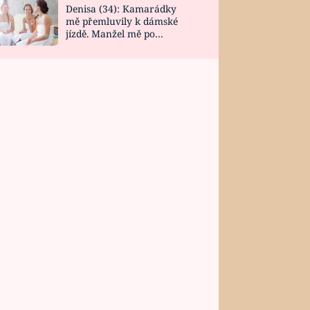
Denisa (34): Kamarádky
mě přemluvily k dámské
jízdě. Manžel mě po
návratu zaskočil