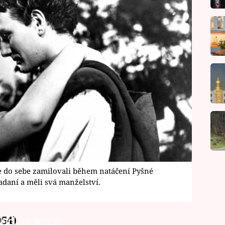
 do sebe zamilovali během natáčení Pyšné
adaní a měli svá manželství.
954)
led to fetch