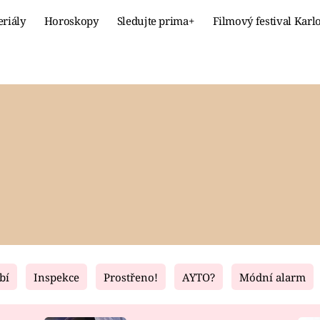
eriály
Horoskopy
Sledujte prima+
Filmový festival Karl
Celebrity
Recept
MÓDA A KRÁSA
HLAVNÍ JÍ
VZTAHY A SEX
SLADKÉ
PRIMA MAMINKA
ZDRAVÉ
bí
Inspekce
Prostřeno!
AYTO?
Módní alarm
Fresh
Living
RECEPTY
BYDLENÍ