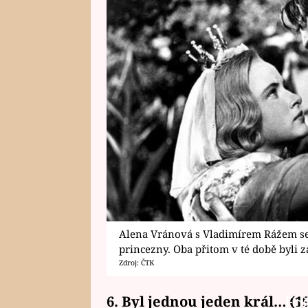
Alena Vránová s Vladimírem Rážem se
princezny. Oba přitom v té době byli z
Zdroj: ČTK
6. Byl jednou jeden král… (1
Fai