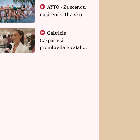
AYTO - Za scénou
natáčení v Thajsku
Gabriela
Gášpárová
promluvila o vztahu
a zakládání rodiny