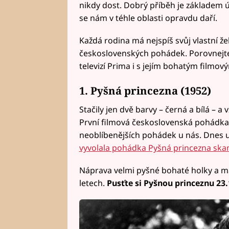
nikdy dost. Dobrý příběh je základem 
se nám v téhle oblasti opravdu daří.
Každá rodina má nejspíš svůj vlastní ž
československých pohádek. Porovnejte 
televizí Prima i s jejím bohatým filmov
1. Pyšná princezna (1952)
Stačily jen dvě barvy – černá a bílá – a
První filmová československá pohádka s
neoblíbenějších pohádek u nás. Dnes u
vyvolala pohádka Pyšná princezna ska
Náprava velmi pyšné bohaté holky a m
letech.
Pusťte si Pyšnou princeznu 23.