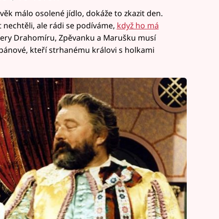
ověk málo osolené jídlo, dokáže to zkazit den.
nechtěli, ale rádi se podíváme,
když ho má
dcery Drahomíru, Zpěvanku a Marušku musí
 pánové, kteří strhanému královi s holkami