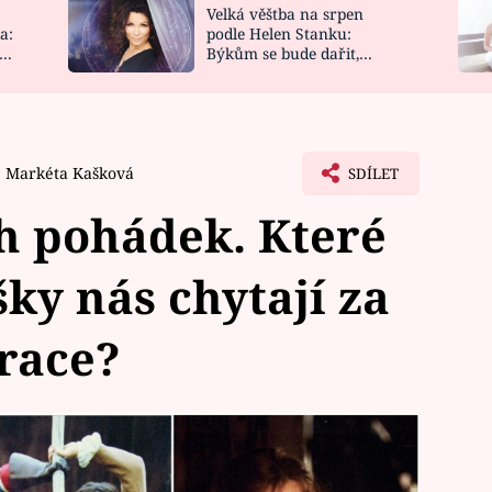
Velká věštba na srpen
NOVINKY
ZAHRADA
a:
podle Helen Stanku:
y
Býkům se bude dařit,
VIDEORECEPTY
DESIGN
Vodnáře čeká jízda
Markéta Kašková
SDÍLET
h pohádek. Které
ky nás chytají za
race?