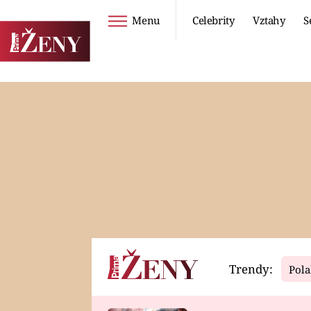
Menu
Celebrity
Vztahy
S
Seriály
Životní styl
ZOO
DIETY A HUBNUTÍ
PROSTŘENO!
CESTOVÁNÍ A
DOVOLENÁ
DUCH
ZDRAVÍ
Trendy:
Pola
Horoskopy
Video
ASTROČLÁNKY
SERIÁLY