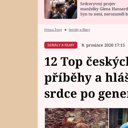
Srdceryvný projev
SNÁŘ
CELEBRITY
manželky Glena Hansard
Syn tu není, nerozuměl b
HOROSKOP NA
VAŘENÍ
tomu, vysvětlila
ROK 2023
Prima Ženy
■
Seriály a filmy
8. prosince 2020 17:15
SERIÁLY A FILMY
12 Top českýc
příběhy a hláš
srdce po gene