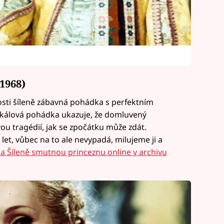
1968)
osti šíleně zábavná pohádka s perfektním
kálová pohádka ukazuje, že domluvený
u tragédií, jak se zpočátku může zdát.
et, vůbec na to ale nevypadá, milujeme ji a
na Šíleně smutnou princeznu online v archivu