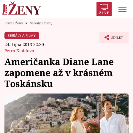
ŽIVĚ
Prima Ženy
■
Seriály a filmy
Trendy:
Polabí
Inspekce
Prostřeno!
AYTO?
SERIÁLY A FILMY
SDÍLET
Módní alarm
Zrádci
Proměny
24. října 2013 22:30
Petra Kloidová
Američanka Diane Lane
zapomene až v krásném
Témata
Toskánsku
Celebrity
Vztahy
Seriály