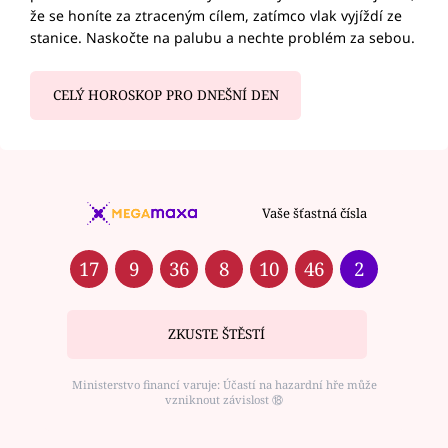
že se honíte za ztraceným cílem, zatímco vlak vyjíždí ze
stanice. Naskočte na palubu a nechte problém za sebou.
CELÝ HOROSKOP PRO DNEŠNÍ DEN
Vaše šťastná čísla
17
9
36
8
10
46
2
ZKUSTE ŠTĚSTÍ
Ministerstvo financí varuje: Účastí na hazardní hře může
vzniknout závislost ⑱