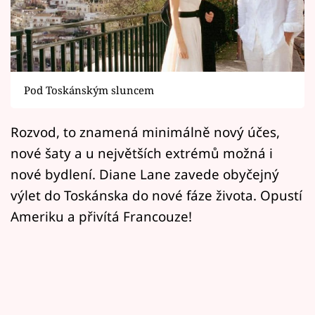
Horoskopy
Sledujte prima+
Filmový festival Karlovy Vary
Pod Toskánským sluncem
Pořady
Rozvod, to znamená minimálně nový účes,
Mámy sobě
nové šaty a u největších extrémů možná i
nové bydlení. Diane Lane zavede obyčejný
Přihlášení
výlet do Toskánska do nové fáze života. Opustí
Ameriku a přivítá Francouze!
Sledujte nás