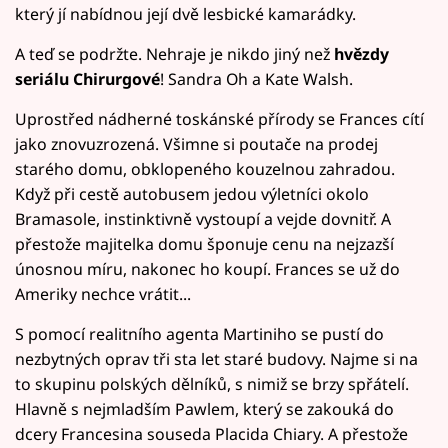
který jí nabídnou její dvě lesbické kamarádky.
A teď se podržte. Nehraje je nikdo jiný než
hvězdy
seriálu Chirurgové
! Sandra Oh a Kate Walsh.
Uprostřed nádherné toskánské přírody se Frances cítí
jako znovuzrozená. Všimne si poutače na prodej
starého domu, obklopeného kouzelnou zahradou.
Když při cestě autobusem jedou výletníci okolo
Bramasole, instinktivně vystoupí a vejde dovnitř. A
přestože majitelka domu šponuje cenu na nejzazší
únosnou míru, nakonec ho koupí. Frances se už do
Ameriky nechce vrátit...
S pomocí realitního agenta Martiniho se pustí do
nezbytných oprav tři sta let staré budovy. Najme si na
to skupinu polských dělníků, s nimiž se brzy spřátelí.
Hlavně s nejmladším Pawlem, který se zakouká do
dcery Francesina souseda Placida Chiary. A přestože