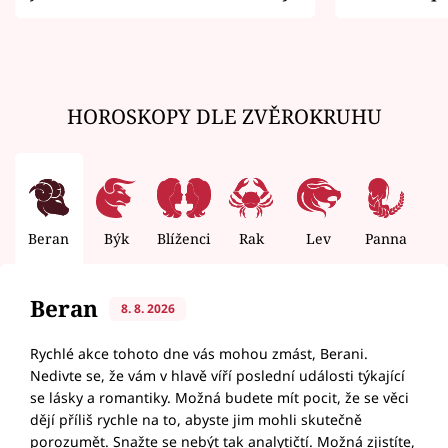
zemřít
HOROSKOPY DLE ZVĚROKRUHU
Beran
Býk
Blíženci
Rak
Lev
Panna
V
Beran
8. 8. 2026
Rychlé akce tohoto dne vás mohou zmást, Berani.
Nedivte se, že vám v hlavě víří poslední události týkající
se lásky a romantiky. Možná budete mít pocit, že se věci
dějí příliš rychle na to, abyste jim mohli skutečně
porozumět. Snažte se nebýt tak analytičtí. Možná zjistíte,