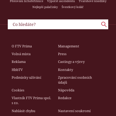
Pěstování lichořeřišnice
Výpočet ascendentu
Tvarohové knedlíky
Nejlepší palačinky
Švestkový koláč
O FTV Prima
Management
Volná místa
Press
Reklama
Castingy a výzvy
HbbTV
Kontakty
Podmínky užívání
Zpracování osobních
údajů
Cookies
Nápověda
Vlastník FTV Prima spol.
Redakce
s r.o.
Nahlásit chybu
Nastavení soukromí