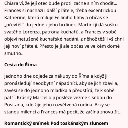
Chiara ví, že její otec bude proti, začne s ním chodit...
Frances si nachází i další přátele, třeba excentrickou
Katherine, která miluje Felliniho filmy a občas se
„převtělí“ do jedné z jeho hrdinek. Martini jí dá sošku
svatého Lorenza, patrona kuchařů, a Frances v sobě
objeví netušené kuchařské nadání, z něhož těží i všichni
její noví přátelé. Přesto je jí ale občas ve velkém domě
smutno...
Cesta do Říma
Jednoho dne odjede za nákupy do Říma a když ji
pronásledují neodbytní nápadníci, aby se jich zbavila,
zavěsí se do jednoho mladíka a předstírá, že k sobě
patří. Krásný Marcello ji posléze vezme s sebou do
Positana, kde žije jeho rozvětvená rodina. Brzy se
stanou milenci a Frances má pocit, že začíná znovu žít...
Romantický snímek Pod toskánským sluncem