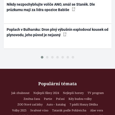
Nikdy nezpochybňujte voliče ANO, smál se Staněk. Dle
průzkumu mají za lídra opozice Babiše
Poplach v Bulharsku: Dron plný výbušnin explodoval kousek od
plynovodu, jeho původ je nejasný
Populární témata
Jak zhubnout
Nejlepší filmy 2024
Nejlepší horory
TV program
Změna času
Partie
Počasí
Kdy budou volby
ZOO Nové začátky
Auto – katalog
7 pádů Honzy Dědka
Volby 2025
Svařené víno
Tatarák podle Pohlreicha
Aloe vera