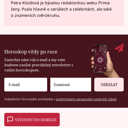
Petra Kloidová je bývalou redaktorkou webu Prima
ženy. Psala hlavně o seriálech a celebritách, ale také
o znameních zvěrokruhu.
Horoskop vždy po ruce
Zanechte nám váš e-mail a my vám
budeme zasílat pravidelný newsletter s
vaším horoskopem.
ODESLAT
Odesláním formuláře souhlasíte s
podmínkami zpracování osobních údajů
VSTOUPIT DO DISKUZE