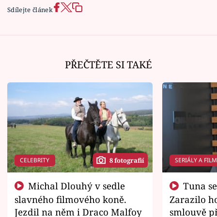
Sdílejte článek
PŘEČTĚTE SI TAKÉ
CELEBRITY
SERIÁLY A FIL
8 fotografií
Michal Dlouhý v sedle
Tuna se chtěl vrátit domů.
slavného filmového koně.
Zarazilo ho
Jezdil na něm i Draco Malfoy
smlouvě př