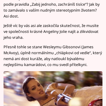
podle pravidla „Zabij jednoho, zachráníš tisíce“? Jak by
to zamávalo s vaším nudným stereotypním životem?
Asi dost.
Ještě víc by vás asi ale zaskočila skutečnost, že musíte
ve společnosti krásné Angeliny Jolie najít a zlikvidovat
jeho vraha.
Přesně tohle se stane Wesleymu Gibsonovi (James
McAvoy), úplně normálnímu „chlápkovi od vedle“, který
nemá ani dost kuráže, aby natloukl bývalému
nejlepšímu kamarádovi, co mu svedl přítelkyni.