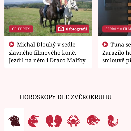
CELEBRITY
SERIÁLY A FIL
8 fotografií
Michal Dlouhý v sedle
Tuna se chtěl vrátit domů.
slavného filmového koně.
Zarazilo ho
Jezdil na něm i Draco Malfoy
smlouvě př
zemřít
HOROSKOPY DLE ZVĚROKRUHU