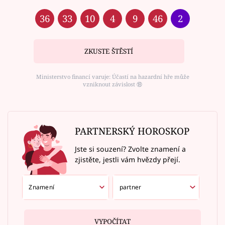
36
33
10
4
9
46
2
ZKUSTE ŠTĚSTÍ
Ministerstvo financí varuje: Účastí na hazardní hře může
vzniknout závislost ⑱
PARTNERSKÝ HOROSKOP
Jste si souzení? Zvolte znamení a
zjistěte, jestli vám hvězdy přejí.
VYPOČÍTAT