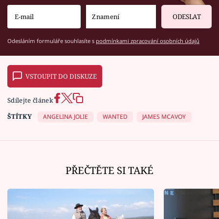
ODESLAT
Odesláním formuláře souhlasíte s
podmínkami zpracování osobních údajů
VSTOUPIT DO DISKUZE
Sdílejte článek
ŠTÍTKY
ANGELINA JOLIE
WANTED
JAMES MCAVOY
PŘEČTĚTE SI TAKÉ