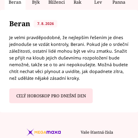
Beran
Býk
Blíženci
Rak
Lev
Panna
V
Beran
7. 8. 2026
Je velmi pravděpodobné, že nejlepším řešením je dnes
jednoduše se vzdát kontroly, Berani. Pokud jde o srdeční
záležitosti, ostatní lidé mohou být ve víru zmatku. Snažit
se přijít na kloub jejich duševnímu rozpoložení bude
nemožné, takže se o to ani nepokoušejte. Možná budete
chtít nechat věci plynout a uvidíte, jak dopadnete zítra,
než uděláte nějaké zásadní kroky.
CELÝ HOROSKOP PRO DNEŠNÍ DEN
Vaše šťastná čísla