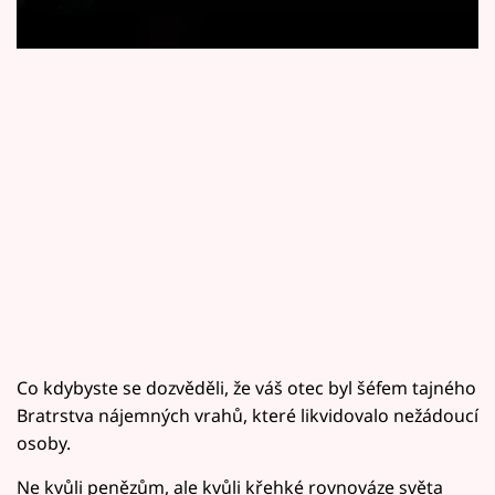
Horoskopy
Sledujte prima+
Filmový festival Karlovy Vary
Pořady
Mámy sobě
Přihlášení
Sledujte nás
Co kdybyste se dozvěděli, že váš otec byl šéfem tajného
Bratrstva nájemných vrahů, které likvidovalo nežádoucí
osoby.
Ne kvůli penězům, ale kvůli křehké rovnováze světa