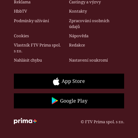
Reklama
Castingy a výzvy
HbbTV
Kontakty
Podmínky užívání
Zpracování osobních
údajů
Cookies
Nápověda
Vlastník FTV Prima spol.
Redakce
s r.o.
Nahlásit chybu
Nastavení soukromí
App Store
Google Play
© FTV Prima spol. s r.o.