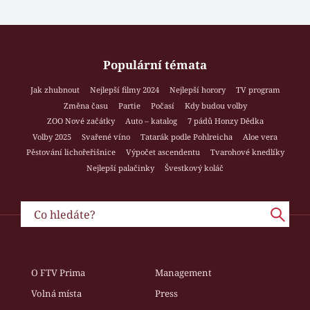
Populární témata
Jak zhubnout
Nejlepší filmy 2024
Nejlepší horory
TV program
Změna času
Partie
Počasí
Kdy budou volby
ZOO Nové začátky
Auto – katalog
7 pádů Honzy Dědka
Volby 2025
Svařené víno
Tatarák podle Pohlreicha
Aloe vera
Pěstování lichořeřišnice
Výpočet ascendentu
Tvarohové knedlíky
Nejlepší palačinky
Švestkový koláč
O FTV Prima
Management
Volná místa
Press