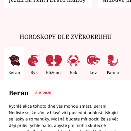
zemřít
HOROSKOPY DLE ZVĚROKRUHU
Beran
Býk
Blíženci
Rak
Lev
Panna
V
Beran
8. 8. 2026
Rychlé akce tohoto dne vás mohou zmást, Berani.
Nedivte se, že vám v hlavě víří poslední události týkající
se lásky a romantiky. Možná budete mít pocit, že se věci
dějí příliš rychle na to, abyste jim mohli skutečně