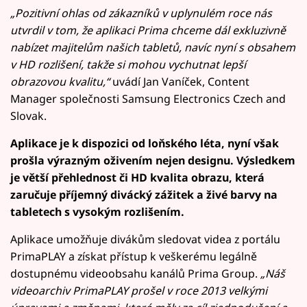
„Pozitivní ohlas od zákazníků v uplynulém roce nás
utvrdil v tom, že aplikaci Prima chceme dál exkluzivně
nabízet majitelům našich tabletů, navíc nyní s obsahem
v HD rozlišení, takže si mohou vychutnat lepší
obrazovou kvalitu,“
uvádí Jan Vaníček, Content
Manager společnosti Samsung Electronics Czech and
Slovak.
Aplikace je k dispozici od loňského léta, nyní však
prošla výrazným oživením nejen designu. Výsledkem
je větší přehlednost či HD kvalita obrazu, která
zaručuje příjemný divácký zážitek a živé barvy na
tabletech s vysokým rozlišením.
Aplikace umožňuje divákům sledovat videa z portálu
PrimaPLAY a získat přístup k veškerému legálně
dostupnému videoobsahu kanálů Prima Group.
„Náš
videoarchiv PrimaPLAY prošel v roce 2013 velkými