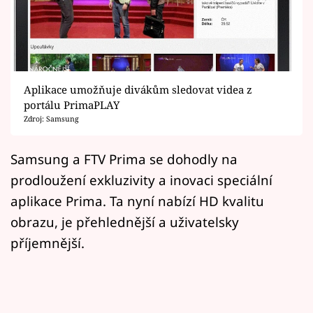
Horoskopy
Sledujte prima+
Filmový festival Karlovy Vary
Aplikace umožňuje divákům sledovat videa z
Pořady
portálu PrimaPLAY
Zdroj: Samsung
Mámy sobě
Samsung a FTV Prima se dohodly na
prodloužení exkluzivity a inovaci speciální
Přihlášení
aplikace Prima. Ta nyní nabízí HD kvalitu
obrazu, je přehlednější a uživatelsky
Sledujte nás
příjemnější.