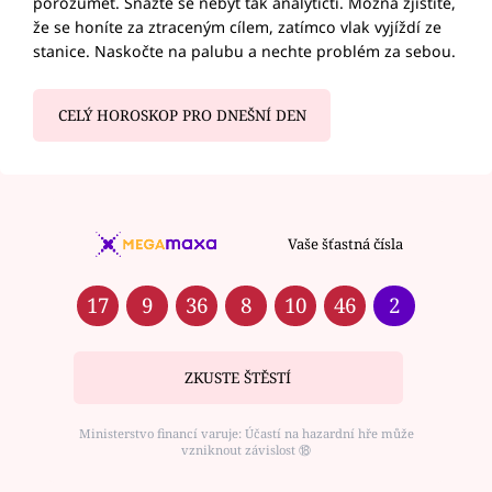
porozumět. Snažte se nebýt tak analytičtí. Možná zjistíte,
že se honíte za ztraceným cílem, zatímco vlak vyjíždí ze
stanice. Naskočte na palubu a nechte problém za sebou.
CELÝ HOROSKOP PRO DNEŠNÍ DEN
Vaše šťastná čísla
17
9
36
8
10
46
2
ZKUSTE ŠTĚSTÍ
Ministerstvo financí varuje: Účastí na hazardní hře může
vzniknout závislost ⑱