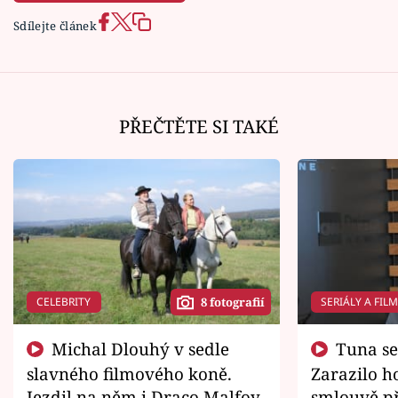
Sdílejte článek
PŘEČTĚTE SI TAKÉ
CELEBRITY
SERIÁLY A FIL
8 fotografií
Michal Dlouhý v sedle
Tuna se chtěl vrátit domů.
slavného filmového koně.
Zarazilo ho
Jezdil na něm i Draco Malfoy
smlouvě př