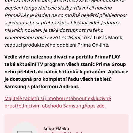
úpravami a změnami, které měly za cíl zjednodušení a
zlepšení fungování celé služby. Hlavní cíl nového
PrimaPLAY je kladen na co možná největší přehlednost
a jednoduchost přehrávání a hledání videí. Jednou z
hlavních novinek je také dostupnost našeho
videoobsahu nově i v HD rozlišení,“
říká Lukáš Marek,
vedoucí produktového oddělení Prima On-line.
Vedle videí naleznou diváci na portálu PrimaPLAY
také aktuální TV program všech stanic Prima Group
nebo přehled aktuálních článků k pořadům. Aplikace
je dostupná pro kompletní řadu všech tabletů
Samsung s platformou Android.
Majitelé tabletů si ji mohou stáhnout exkluzivně
prostřednictvím obchodu SamsungApps zde.
Autor článku