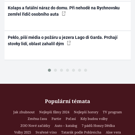
Kolaps a fatální náraz do domu. Při nehodě na Rychnovsku
zemřel řidič osobního auta
Peklo, píší média o požáru u jezera Lago di Garda. Prchají
stovky lidí, oblast zahalil dým
Populární témata
Jak zhubnout
Nejlepší filmy 2024
Nejlepší horory
TV program
Změna času
Partie
Počasí
Kdy budou volby
ZOO Nové začátky
Auto – katalog
7 pádů Honzy Dědka
Volby 2025
Svařené víno
Tatarák podle Pohlreicha
Aloe vera