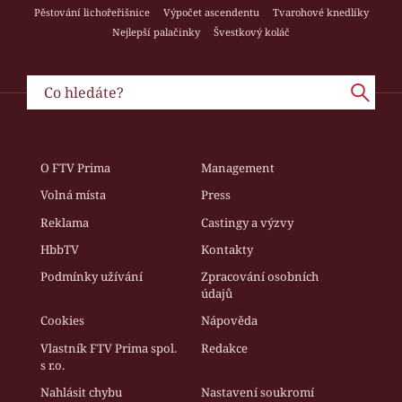
Pěstování lichořeřišnice
Výpočet ascendentu
Tvarohové knedlíky
Nejlepší palačinky
Švestkový koláč
O FTV Prima
Management
Volná místa
Press
Reklama
Castingy a výzvy
HbbTV
Kontakty
Podmínky užívání
Zpracování osobních
údajů
Cookies
Nápověda
Vlastník FTV Prima spol.
Redakce
s r.o.
Nahlásit chybu
Nastavení soukromí