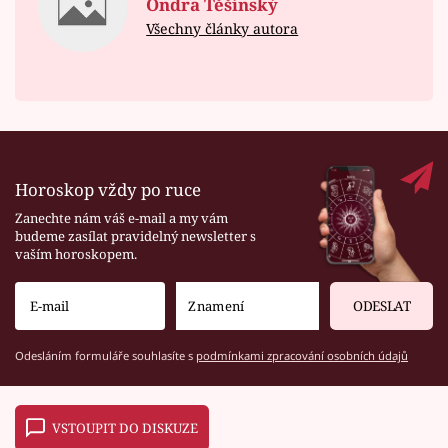
Ondra Těšínský
Všechny články autora
Horoskop vždy po ruce
Zanechte nám váš e-mail a my vám
budeme zasílat pravidelný newsletter s
vaším horoskopem.
ODESLAT
Odesláním formuláře souhlasíte s
podmínkami zpracování osobních údajů
VSTOUPIT DO DISKUZE