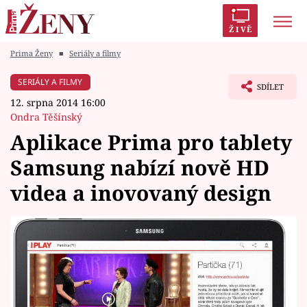
ŽIVĚ
Prima Ženy
■
Seriály a filmy
Trendy:
Polabí
Inspekce
Prostřeno!
AYTO?
SERIÁLY A FILMY
SDÍLET
Módní alarm
Zrádci
Proměny
12. srpna 2014 16:00
Ondra Těšínský
Aplikace Prima pro tablety
Samsung nabízí nově HD
Témata
videa a inovovaný design
Celebrity
Vztahy
Seriály