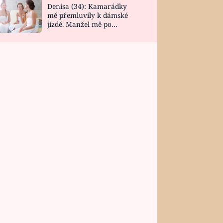
Denisa (34): Kamarádky
mě přemluvily k dámské
jízdě. Manžel mě po
návratu zaskočil