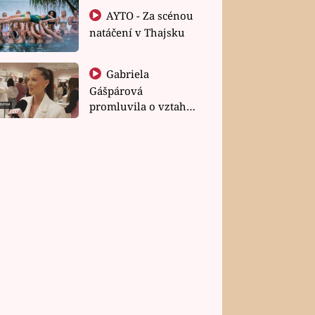
AYTO - Za scénou
natáčení v Thajsku
Gabriela
Gášpárová
promluvila o vztahu
a zakládání rodiny