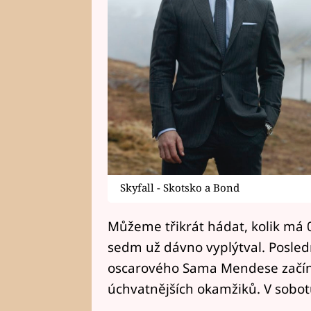
Skyfall - Skotsko a Bond
Můžeme třikrát hádat, kolik má 0
sedm už dávno vyplýtval. Posle
oscarového Sama Mendese začíná
úchvatnějších okamžiků. V sobot