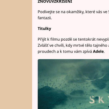
ZNOVUVZKŘÍŠENÍ
Podívejte se na okamžiky, které vás ve 
fantazii.
Titulky
Přijít k filmu pozdě se tentokrát nevypla
Zvlášť ve chvíli, kdy mrtvé tělo tajnéh
proudech a k tomu vám zpívá
Adele
.