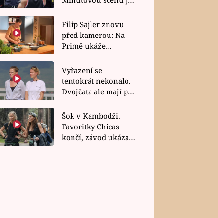
bez dubla
Filip Sajler znovu
před kamerou: Na
Primě ukáže
poctivou kuchyni i
rychlé recepty
Vyřazení se
tentokrát nekonalo.
Dvojčata ale mají po
uzavření třetí etapy
závodu nůž na krku
Šok v Kambodži.
Favoritky Chicas
končí, závod ukázal
svou nejtvrdší tvář