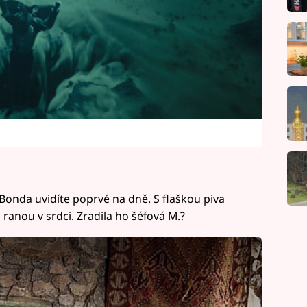
Bonda uvidíte poprvé na dně. S flaškou piva
s ranou v srdci. Zradila ho šéfová M.?