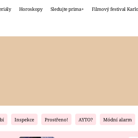
eriály
Horoskopy
Sledujte prima+
Filmový festival Karl
Celebrity
Recept
MÓDA A KRÁSA
HLAVNÍ JÍ
VZTAHY A SEX
SLADKÉ
PRIMA MAMINKA
ZDRAVÉ
bí
Inspekce
Prostřeno!
AYTO?
Módní alarm
Fresh
Living
RECEPTY
BYDLENÍ