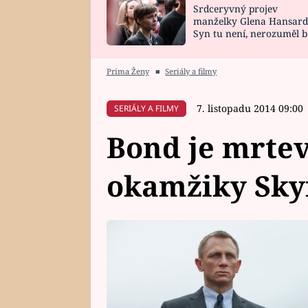
Srdceryvný projev
SNÁŘ
CELEBRITY
manželky Glena Hansard
Syn tu není, nerozuměl b
HOROSKOP NA
VAŘENÍ
tomu, vysvětlila
ROK 2023
Prima Ženy
■
Seriály a filmy
7. listopadu 2014 09:00
SERIÁLY A FILMY
Bond je mrtev
okamžiky Sky