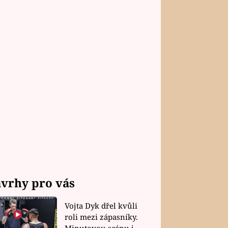
vrhy pro vás
Vojta Dyk dřel kvůli
roli mezi zápasníky.
Minutovou scénu jel