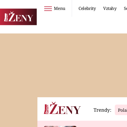
Menu
Celebrity
Vztahy
S
Seriály
Životní styl
ZOO
DIETY A HUBNUTÍ
PROSTŘENO!
CESTOVÁNÍ A
DOVOLENÁ
DUCH
ZDRAVÍ
Trendy:
Pola
Horoskopy
Video
ASTROČLÁNKY
SERIÁLY