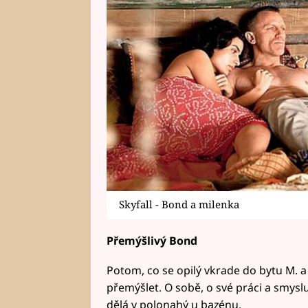
Skyfall - Bond a milenka
Přemýšlivý Bond
Potom, co se opilý vkrade do bytu M. 
přemýšlet. O sobě, o své práci a smyslu 
dělá v polonahý u bazénu.