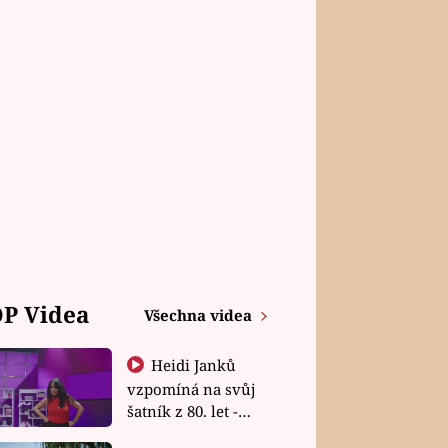
P Videa
Všechna videa
Heidi Janků
vzpomíná na svůj
šatník z 80. let -
Shopaholičky