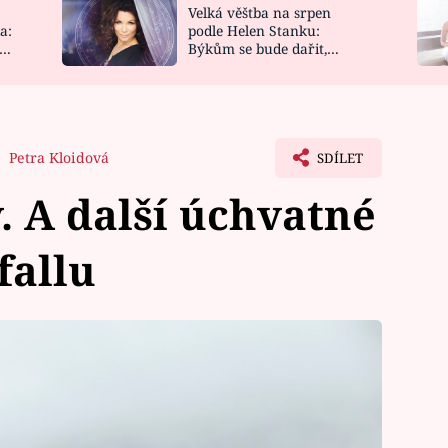
Velká věštba na srpen
NOVINKY
ZAHRADA
a:
podle Helen Stanku:
y
Býkům se bude dařit,
VIDEORECEPTY
DESIGN
Vodnáře čeká jízda
Petra Kloidová
SDÍLET
. A další úchvatné
fallu