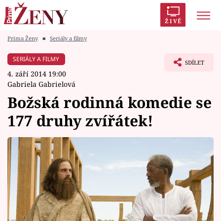
ŽIVĚ
Prima Ženy
■
Seriály a filmy
Trendy:
Polabí
Inspekce
Prostřeno!
AYTO?
SERIÁLY A FILMY
SDÍLET
Módní alarm
Zrádci
Proměny
4. září 2014 19:00
Gabriela Gabrielová
Božská rodinná komedie se
177 druhy zvířátek!
Témata
Celebrity
Vztahy
Seriály