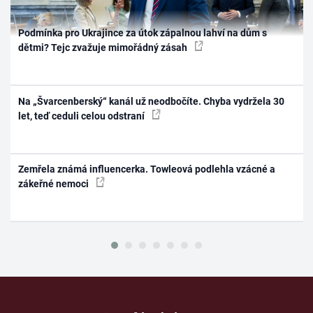
Podmínka pro Ukrajince za útok zápalnou lahví na dům s
dětmi? Tejc zvažuje mimořádný zásah
Na „Švarcenberský“ kanál už neodbočíte. Chyba vydržela 30
let, teď ceduli celou odstraní
Zemřela známá influencerka. Towleová podlehla vzácné a
zákeřné nemoci