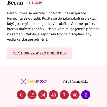
Beran
6. 8. 2026
Berani, dnes se můžete cítit trochu bez inspirace.
Nenechte se odradit. Pusťte se do jakéhokoli projektu, i
když jste myšlenkami jinde. V průběhu „špatné“ práce,
kterou můžete zpočátku chrlit, vám múza jemně přistane
na rameni. Někdy je zapotřebí trocha disciplíny, aby
vedla ke slastné odměně.
CELÝ HOROSKOP PRO DNEŠNÍ DEN
Vaše šťastná čísla
6
15
34
48
7
46
2