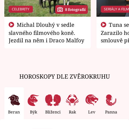
CELEBRITY
SERIÁLY A FIL
8 fotografií
Michal Dlouhý v sedle
Tuna se chtěl vrátit domů.
slavného filmového koně.
Zarazilo ho
Jezdil na něm i Draco Malfoy
smlouvě př
zemřít
HOROSKOPY DLE ZVĚROKRUHU
Beran
Býk
Blíženci
Rak
Lev
Panna
V