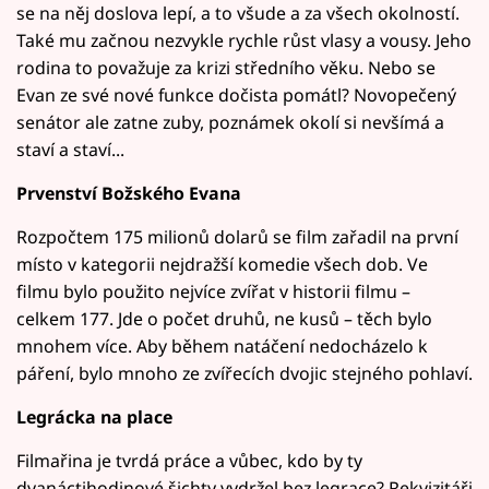
se na něj doslova lepí, a to všude a za všech okolností.
Také mu začnou nezvykle rychle růst vlasy a vousy. Jeho
rodina to považuje za krizi středního věku. Nebo se
Evan ze své nové funkce dočista pomátl? Novopečený
senátor ale zatne zuby, poznámek okolí si nevšímá a
staví a staví...
Prvenství Božského Evana
Rozpočtem 175 milionů dolarů se film zařadil na první
místo v kategorii nejdražší komedie všech dob. Ve
filmu bylo použito nejvíce zvířat v historii filmu –
celkem 177. Jde o počet druhů, ne kusů – těch bylo
mnohem více. Aby během natáčení nedocházelo k
páření, bylo mnoho ze zvířecích dvojic stejného pohlaví.
Legrácka na place
Filmařina je tvrdá práce a vůbec, kdo by ty
dvanáctihodinové šichty vydržel bez legrace? Rekvizitáři