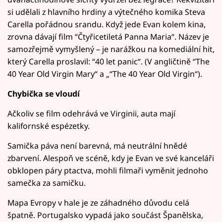
si udělali z hlavního hrdiny a výtečného komika Steva
Carella pořádnou srandu. Když jede Evan kolem kina,
zrovna dávají film “Čtyřicetiletá Panna Maria“. Název je
samozřejmě vymyšlený – je narážkou na komediální hit,
který Carella proslavil: “40 let panic“. (V angličtině “The
40 Year Old Virgin Mary“ a „“The 40 Year Old Virgin“).
Chybička se vloudí
Ačkoliv se film odehrává ve Virginii, auta mají
kalifornské espézetky.
Samička páva není barevná, má neutrální hnědé
zbarvení. Alespoň ve scéně, kdy je Evan ve své kanceláři
obklopen páry ptactva, mohli filmaři vyměnit jednoho
samečka za samičku.
Mapa Evropy v hale je ze záhadného důvodu celá
špatně. Portugalsko vypadá jako součást Španělska,