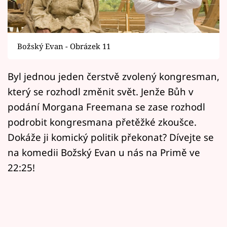
Horoskopy
Sledujte prima+
Božský Evan - Obrázek 11
Filmový festival Karlovy Vary
Byl jednou jeden čerstvě zvolený kongresman,
Pořady
který se rozhodl změnit svět. Jenže Bůh v
Mámy sobě
podání Morgana Freemana se zase rozhodl
podrobit kongresmana přetěžké zkoušce.
Přihlášení
Dokáže ji komický politik překonat? Dívejte se
na komedii Božský Evan u nás na Primě ve
22:25!
Sledujte nás