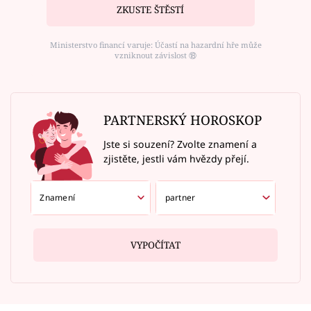
ZKUSTE ŠTĚSTÍ
Ministerstvo financí varuje: Účastí na hazardní hře může
vzniknout závislost ⑱
PARTNERSKÝ HOROSKOP
Jste si souzení? Zvolte znamení a
zjistěte, jestli vám hvězdy přejí.
VYPOČÍTAT