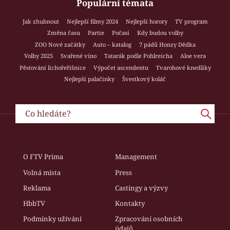
Populární témata
Jak zhubnout
Nejlepší filmy 2024
Nejlepší horory
TV program
Změna času
Partie
Počasí
Kdy budou volby
ZOO Nové začátky
Auto – katalog
7 pádů Honzy Dědka
Volby 2025
Svařené víno
Tatarák podle Pohlreicha
Aloe vera
Pěstování lichořeřišnice
Výpočet ascendentu
Tvarohové knedlíky
Nejlepší palačinky
Švestkový koláč
O FTV Prima
Management
Volná místa
Press
Reklama
Castingy a výzvy
HbbTV
Kontakty
Podmínky užívání
Zpracování osobních
údajů