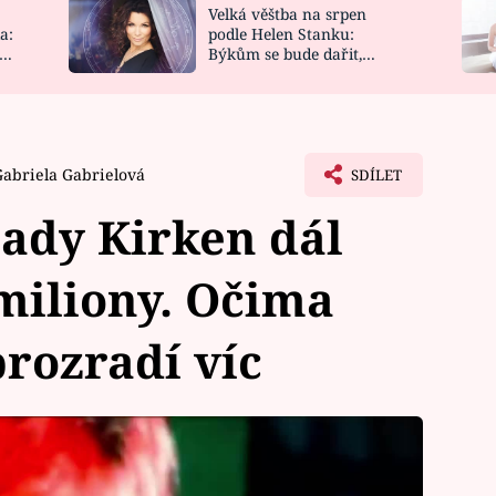
Velká věštba na srpen
NOVINKY
ZAHRADA
a:
podle Helen Stanku:
y
Býkům se bude dařit,
VIDEORECEPTY
DESIGN
Vodnáře čeká jízda
Gabriela Gabrielová
SDÍLET
eady Kirken dál
 miliony. Očima
prozradí víc