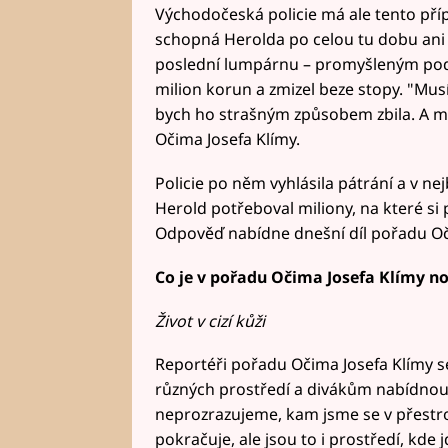
Východočeská policie má ale tento přípa
schopná Herolda po celou tu dobu ani 
poslední lumpárnu – promyšleným podv
milion korun a zmizel beze stopy. "Musí
bych ho strašným způsobem zbila. A m
Očima Josefa Klímy.
Policie po něm vyhlásila pátrání a v nej
Herold potřeboval miliony, na které si 
Odpověď nabídne dnešní díl pořadu Oči
Co je v pořadu Očima Josefa Klímy n
Život v cizí kůži
Reportéři pořadu Očima Josefa Klímy se
různých prostředí a divákům nabídnou "
neprozrazujeme, kam jsme se v přestroj
pokračuje, ale jsou to i prostředí, kde j