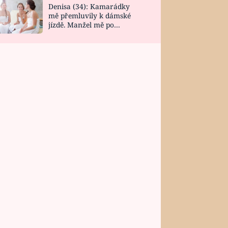
Denisa (34): Kamarádky
mě přemluvily k dámské
jízdě. Manžel mě po
návratu zaskočil