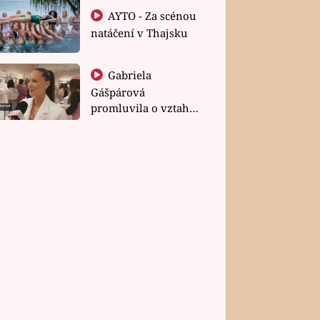
AYTO - Za scénou
natáčení v Thajsku
Gabriela
Gášpárová
promluvila o vztahu
a zakládání rodiny