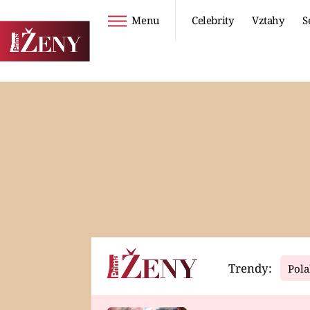
Menu
Celebrity
Vztahy
S
Seriály
Životní styl
ZOO
DIETY A HUBNUTÍ
PROSTŘENO!
CESTOVÁNÍ A
DOVOLENÁ
DUCH
ZDRAVÍ
Trendy:
Pola
Horoskopy
Video
ASTROČLÁNKY
SERIÁLY