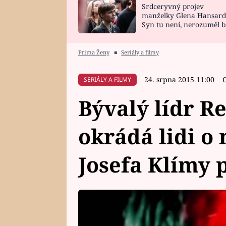
Srdceryvný projev
SNÁŘ
CELEBRITY
manželky Glena Hansard
Syn tu není, nerozuměl b
HOROSKOP NA
VAŘENÍ
tomu, vysvětlila
ROK 2023
Prima Ženy
■
Seriály a filmy
24. srpna 2015 11:00
SERIÁLY A FILMY
Bývalý lídr R
okrádá lidi o
Josefa Klímy 