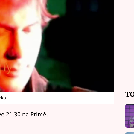
TO
vka
ve 21.30 na Primě.