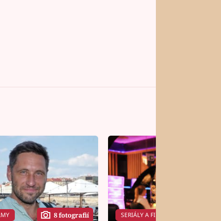
LMY
SERIÁLY A FILMY
8 fotografií
14 f