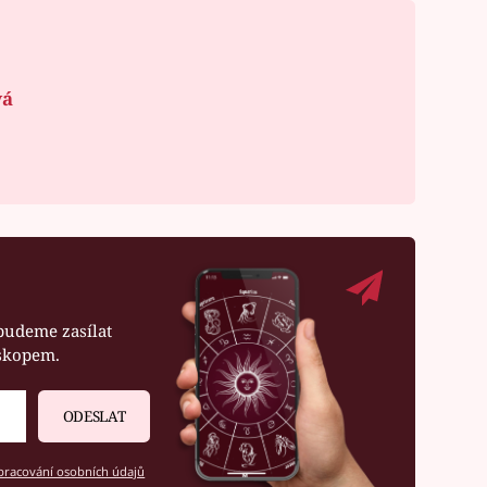
vá
budeme zasílat
oskopem.
ODESLAT
racování osobních údajů