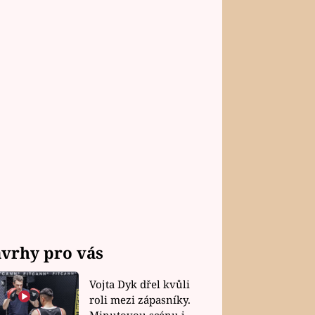
vrhy pro vás
Vojta Dyk dřel kvůli
roli mezi zápasníky.
Minutovou scénu jel