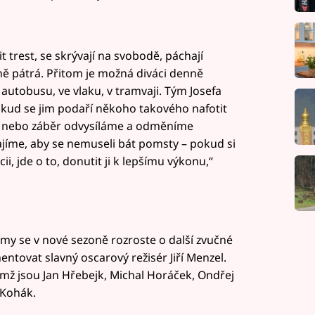
t trest, se skrývají na svobodě, páchají
ně pátrá. Přitom je možná diváci denně
 autobusu, ve vlaku, v tramvaji. Tým Josefa
okud se jim podaří někoho takového nafotit
eo nebo záběr odvysíláme a odměníme
ajíme, aby se nemuseli bát pomsty – pokud si
ii, jde o to, donutit ji k lepšímu výkonu,“
my se v nové sezoně rozroste o další zvučné
tovat slavný oscarový režisér Jiří Menzel.
němž jsou Jan Hřebejk, Michal Horáček, Ondřej
 Kohák.