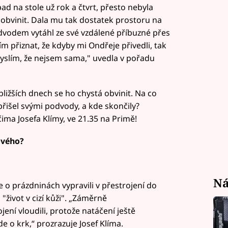
d na stole už rok a čtvrt, přesto nebyla
obvinit. Dala mu tak dostatek prostoru na
odem vytáhl ze své vzdálené příbuzné přes
m přiznat, že kdyby mi Ondřeje přivedli, tak
yslím, že nejsem sama," uvedla v pořadu
bližších dnech se ho chystá obvinit. Na co
přišel svými podvody, a kde skončily?
ma Josefa Klímy, ve 21.35 na Primě!
ového?
Ná
 o prázdninách vypravili v přestrojení do
život v cizí kůži". „Záměrně
ení vloudili, protože natáčení ještě
de o krk,“ prozrazuje Josef Klíma.