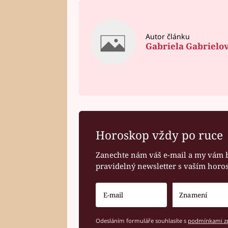
Autor článku
Gabriela Gabrielo
Horoskop vždy po ruce
Zanechte nám váš e-mail a my vám 
pravidelný newsletter s vaším hor
Odesláním formuláře souhlasíte s
podmínkami zp