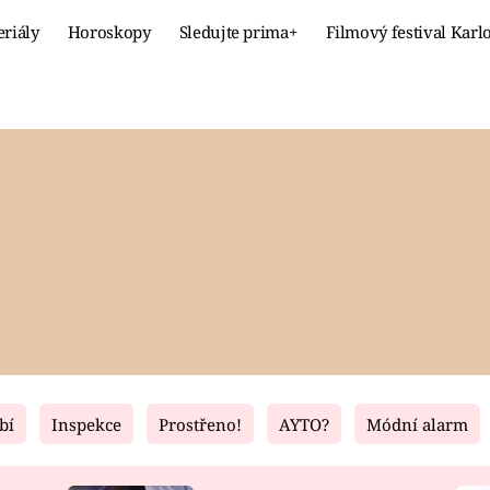
eriály
Horoskopy
Sledujte prima+
Filmový festival Karl
Celebrity
Recept
MÓDA A KRÁSA
HLAVNÍ JÍ
VZTAHY A SEX
SLADKÉ
PRIMA MAMINKA
ZDRAVÉ
bí
Inspekce
Prostřeno!
AYTO?
Módní alarm
Fresh
Living
RECEPTY
BYDLENÍ