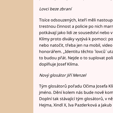
Lovci beze zbraní
Tisíce odsouzených, kteří měli nastoupi
trestnou činnost a policie po nich mar
potkávají jako lidi ze sousedství nebo v
Klímy proto diváky vyzývá k pomoci: p
nebo natočit, třeba jen na mobil, vid
honorářem. „Identitu těchto ´lovců´ ut
to budou přát. Nejde o to suplovat polic
doplňuje Josef Klíma.
Nový glosátor Jiří Menzel
Tým glosátorů pořadu Očima Josefa Klí
jméno. Dění kolem nás bude nově komen
Doplní tak stávající tým glosátorů, v 
Hejma, Xindl X, Iva Pazderková a Jakub