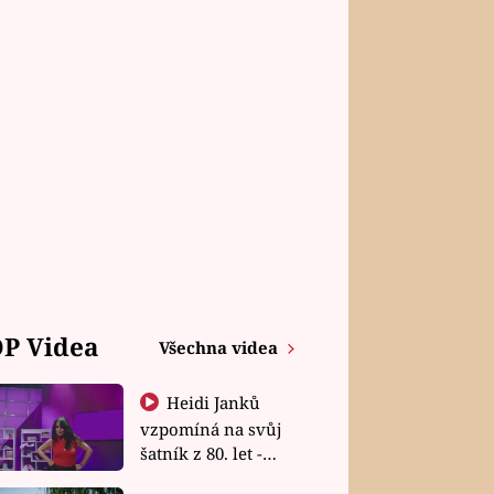
P Videa
Všechna videa
Heidi Janků
vzpomíná na svůj
šatník z 80. let -
Shopaholičky