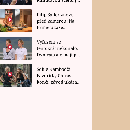
bez dubla
Filip Sajler znovu
před kamerou: Na
Primě ukáže
poctivou kuchyni i
rychlé recepty
Vyřazení se
tentokrát nekonalo.
Dvojčata ale mají po
uzavření třetí etapy
závodu nůž na krku
Šok v Kambodži.
Favoritky Chicas
končí, závod ukázal
svou nejtvrdší tvář