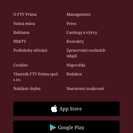
O FTV Prima
Management
Volná místa
Press
Reklama
Castingy a výzvy
HbbTV
Kontakty
Podmínky užívání
Zpracování osobních
údajů
Cookies
Nápověda
Vlastník FTV Prima spol.
Redakce
s r.o.
Nahlásit chybu
Nastavení soukromí
App Store
Google Play