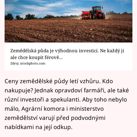
Horoskopy
Sledujte prima+
Filmový festival Karlovy Vary
Pořady
Zemědělská půda je výhodnou investicí. Ne každý ji
ale chce koupit férově...
Mámy sobě
Zdroj: istockphoto.com
Přihlášení
Ceny zemědělské půdy letí vzhůru. Kdo
nakupuje? Jednak opravdoví farmáři, ale také
různí investoři a spekulanti. Aby toho nebylo
Sledujte nás
málo, Agrární komora i ministerstvo
zemědělství varují před podvodnými
nabídkami na její odkup.