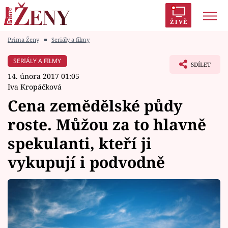
ŽIVĚ
Prima Ženy
■
Seriály a filmy
Trendy:
Polabí
Inspekce
Prostřeno!
AYTO?
SERIÁLY A FILMY
SDÍLET
Módní alarm
Zrádci
Proměny
14. února 2017 01:05
Iva Kropáčková
Cena zemědělské půdy
roste. Můžou za to hlavně
Témata
spekulanti, kteří ji
Celebrity
vykupují i podvodně
Vztahy
Seriály