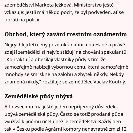
zdemědělství Markéta Ježková. Ministerstvo ještě
vzkazuje: Jestli má někdo pocit, že byl podveden, ať se
obrátí na policii.
Obchod, který zavání trestním oznámením
Nejrychleji letí ceny pozemků nahoru na Hané a právě
zdejší zemědělci si nejvíc stěžují na chování spekulantů.
"Kontaktují a obesílají vlastníky půdy s tím, že
samozřejmě nabízejí výbornou cenu, která samozřejmě
mnohdy se smrskne na zálohu a zbytek někdy. Někdy
znamená nikdy," rozčiluje se zemědělec Václav Koutný.
Zemědělské půdy ubývá
A to všechno má ještě jeden nepříjemný důsledek -
ubývá zemědělské půdy. Často se totiž prodaná půda
využívá k jinému účelu než je zemědělství. Každý den
tak v Česku podle Agrární komory nenávratně zmizí 12