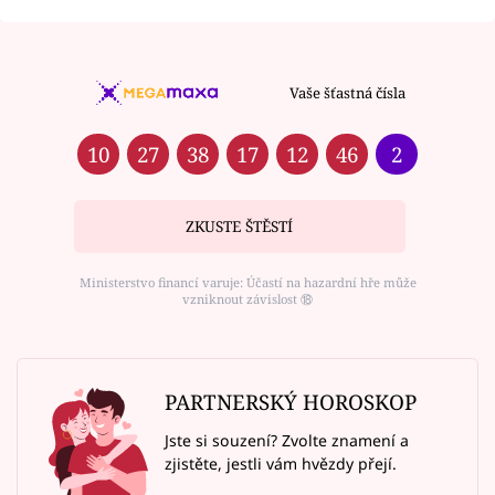
Vaše šťastná čísla
10
27
38
17
12
46
2
ZKUSTE ŠTĚSTÍ
Ministerstvo financí varuje: Účastí na hazardní hře může
vzniknout závislost ⑱
PARTNERSKÝ HOROSKOP
Jste si souzení? Zvolte znamení a
zjistěte, jestli vám hvězdy přejí.