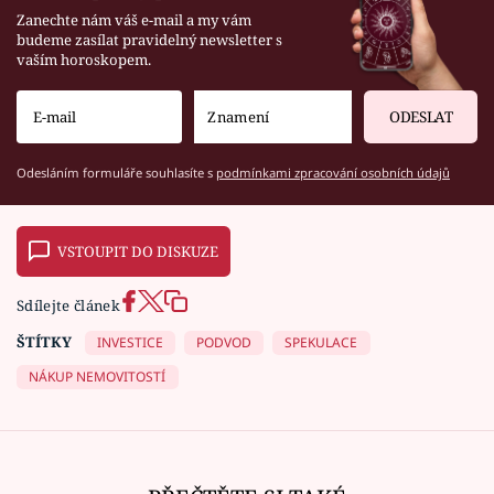
Zanechte nám váš e-mail a my vám
budeme zasílat pravidelný newsletter s
vaším horoskopem.
ODESLAT
Odesláním formuláře souhlasíte s
podmínkami zpracování osobních údajů
VSTOUPIT DO DISKUZE
Sdílejte článek
ŠTÍTKY
INVESTICE
PODVOD
SPEKULACE
NÁKUP NEMOVITOSTÍ