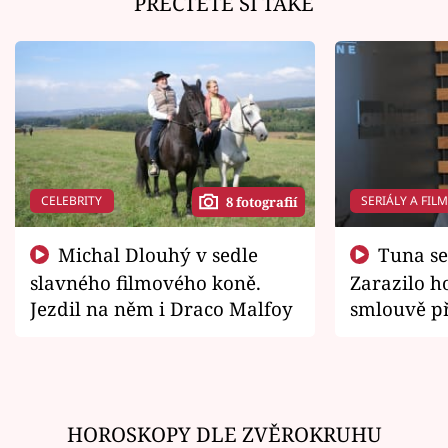
PŘEČTĚTE SI TAKÉ
CELEBRITY
SERIÁLY A FIL
8 fotografií
Michal Dlouhý v sedle
Tuna se chtěl vrátit domů.
slavného filmového koně.
Zarazilo ho
Jezdil na něm i Draco Malfoy
smlouvě př
zemřít
HOROSKOPY DLE ZVĚROKRUHU