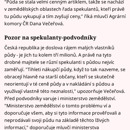
"Půda se stala velmi cenným artiklem, takže se nachází
v zemědělských oblastech řada spekulantů, kteří právě
tu půdu vykupují a tím zvyšují ceny," říká mluvčí Agrární
komory ČR Dana Večeřová.
Pozor na spekulanty-podvodníky
Česká republika je doslova rájem malých vlastníků
půdy - je jich tu kolem tří milionů. A právě na tyto
drobné majitele se různí spekulanti s půdou nejvíc
zaměřují. "Tihleti nákupčí půdy, když to tak nazveme, se
obracejí hlavně na starší občany, kteří se skutečně
neorientují v té ceně půdy a v nakládání s půdou a
využívají vlastně této neznalosti," upozorňuje Večeřová.
Před podvodníky varuje i ministerstvo zemědělství.
"Ministerstvo zemědělství o tomto problému ví a
doporučuje všem, aby si tyto informace prověřovali a
neprodávali svoji půdu na základě těchto lživých
informací," doporučuje mluvčí ministerstva