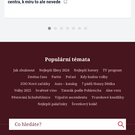
centra, k míru to ale nevede
Populární témata
Jak zhubnout
Nejlepší filmy 2024
Nejlepší horory
TV program
Změna času
Partie
Počasí
Kdy budou volby
ZOO Nové začátky
Auto – katalog
7 pádů Honzy Dědka
Volby 2025
Svařené víno
Tatarák podle Pohlreicha
Aloe vera
Pěstování lichořeřišnice
Výpočet ascendentu
Tvarohové knedlíky
Nejlepší palačinky
Švestkový koláč