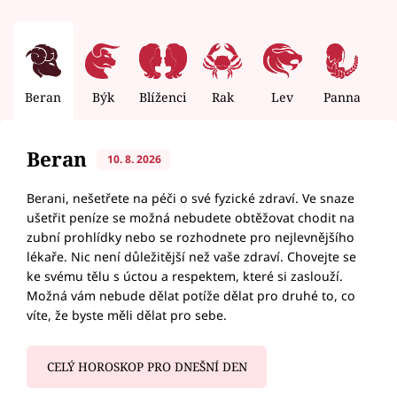
Beran
Býk
Blíženci
Rak
Lev
Panna
V
Beran
10. 8. 2026
Berani, nešetřete na péči o své fyzické zdraví. Ve snaze
ušetřit peníze se možná nebudete obtěžovat chodit na
zubní prohlídky nebo se rozhodnete pro nejlevnějšího
lékaře. Nic není důležitější než vaše zdraví. Chovejte se
ke svému tělu s úctou a respektem, které si zaslouží.
Možná vám nebude dělat potíže dělat pro druhé to, co
víte, že byste měli dělat pro sebe.
CELÝ HOROSKOP PRO DNEŠNÍ DEN