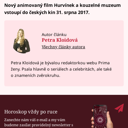
Nový animovaný film Hurvínek a kouzelné muzeum
vstoupí do českých kin 31. srpna 2017.
Autor článku
Petra Kloidová
Všechny články autora
Petra Kloidová je bývalou redaktorkou webu Prima
ženy. Psala hlavně o seriálech a celebritách, ale také
o znameních zvěrokruhu.
Horoskop vždy po ruce
Zanechte nám váš e-mail a my vám
budeme zasílat pravidelný newsletter s