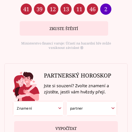
41
39
12
13
11
46
2
ZKUSTE ŠTĚSTÍ
Ministerstvo financí varuje: Účastí na hazardní hře může
vzniknout závislost ⑱
PARTNERSKÝ HOROSKOP
Jste si souzení? Zvolte znamení a
zjistěte, jestli vám hvězdy přejí.
VYPOČÍTAT