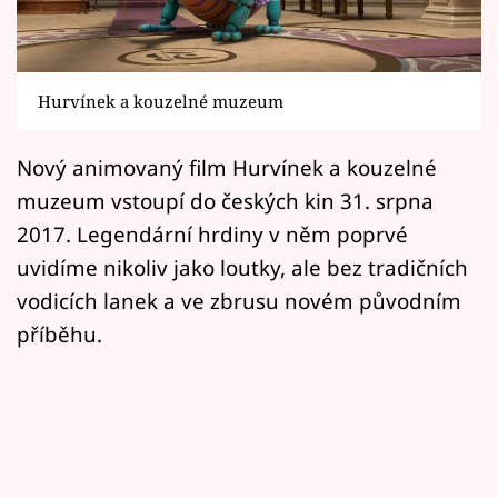
Horoskopy
Sledujte prima+
Hurvínek a kouzelné muzeum
Filmový festival Karlovy Vary
Nový animovaný film Hurvínek a kouzelné
Pořady
muzeum vstoupí do českých kin 31. srpna
Mámy sobě
2017. Legendární hrdiny v něm poprvé
uvidíme nikoliv jako loutky, ale bez tradičních
Přihlášení
vodicích lanek a ve zbrusu novém původním
příběhu.
Sledujte nás