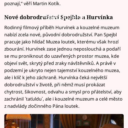
poznají,“ věří Martin Kotík.
Failed to fetch
Nové dobrodružství Spejbla a Hurvínka
Rodinný filmový příběh Hurvínek a kouzelné muzeum
nabízí zcela nové, původní dobrodružství. Pan Spejbl
pracuje jako hlídač Muzea loutek, kterému však hrozí
zbourání. Hurvínek zase jednou neposlouchá a podaří
se mu proniknout do uzavřených prostor muzea, kde
objeví svět, skrytý před zraky návštěvníků. A právě v
podzemí je ukryto nejen tajemství kouzelného muzea,
ale i klíč k jeho záchraně. Hurvínka čeká největší
dobrodružství v životě, při němž musí prokázat
chytrost, šikovnost, odvahu a smysl pro přátelství, aby
zachránil ´taťuldu´, ale i kouzelné muzeum a celé město
z nadvlády zločinného Pána loutek.