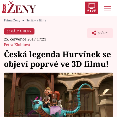
ŽIVĚ
Prima Ženy
■
Seriály a filmy
Trendy:
Polabí
Inspekce
Prostřeno!
AYTO?
SERIÁLY A FILMY
SDÍLET
Módní alarm
Zrádci
Proměny
25. července 2017 17:21
Petra Kloidová
Česká legenda Hurvínek se
objeví poprvé ve 3D filmu!
Témata
Celebrity
Vztahy
Seriály