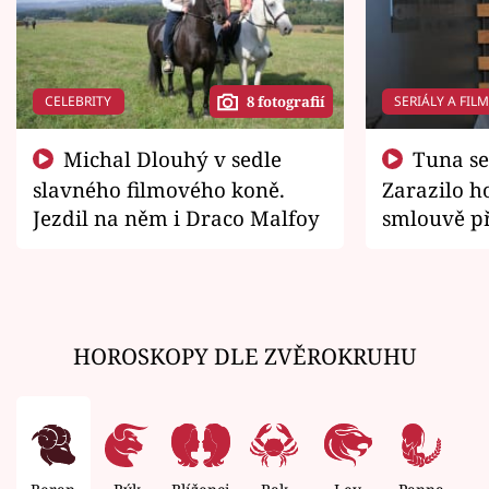
CELEBRITY
SERIÁLY A FIL
8 fotografií
Michal Dlouhý v sedle
Tuna se chtěl vrátit domů.
slavného filmového koně.
Zarazilo ho
Jezdil na něm i Draco Malfoy
smlouvě př
zemřít
HOROSKOPY DLE ZVĚROKRUHU