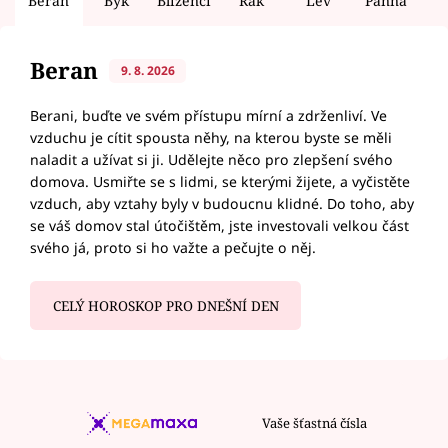
Beran
Býk
Blíženci
Rak
Lev
Panna
V
Beran
9. 8. 2026
Berani, buďte ve svém přístupu mírní a zdrženliví. Ve
vzduchu je cítit spousta něhy, na kterou byste se měli
naladit a užívat si ji. Udělejte něco pro zlepšení svého
domova. Usmiřte se s lidmi, se kterými žijete, a vyčistěte
vzduch, aby vztahy byly v budoucnu klidné. Do toho, aby
se váš domov stal útočištěm, jste investovali velkou část
svého já, proto si ho važte a pečujte o něj.
CELÝ HOROSKOP PRO DNEŠNÍ DEN
Vaše šťastná čísla