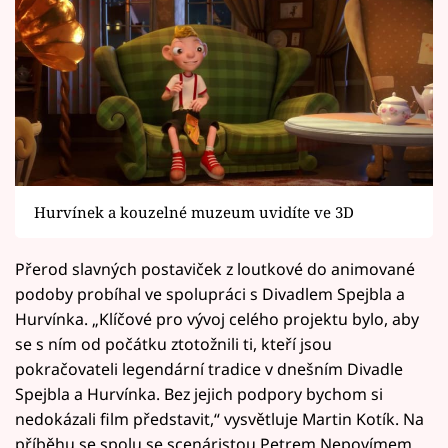
Hurvínek a kouzelné muzeum uvidíte ve 3D
Přerod slavných postaviček z loutkové do animované
podoby probíhal ve spolupráci s Divadlem Spejbla a
Hurvínka. „Klíčové pro vývoj celého projektu bylo, aby
se s ním od počátku ztotožnili ti, kteří jsou
pokračovateli legendární tradice v dnešním Divadle
Spejbla a Hurvínka. Bez jejich podpory bychom si
nedokázali film představit,“ vysvětluje Martin Kotík. Na
příběhu se spolu se scenáristou Petrem Nepovímem