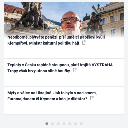
Neodborné, plýtváte penězi, píší umělci Babišovi kvůli
Klempířovi. Ministr kulturní politiku hájí
Teploty v Česku rapidně stoupnou, platí trojitá VÝSTRAHA.
Tropy však brzy utnou silné bouřky
Mýty o válce na Ukrajině: Jak to bylo s nacismem,
Euromajdanem či Krymem a kdo je diktátor?