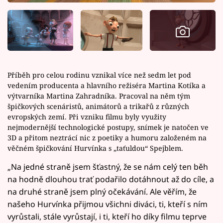
Příběh pro celou rodinu vznikal více než sedm let pod
vedením producenta a hlavního režiséra Martina Kotíka a
výtvarníka Martina Zahradníka. Pracoval na něm tým
špičkových scenáristů, animátorů a trikařů z různých
evropských zemí. Při vzniku filmu byly využity
nejmodernější technologické postupy, snímek je natočen ve
3D a přitom neztrácí nic z poetiky a humoru založeném na
věčném špičkování Hurvínka s „taťuldou“ Spejblem.
„Na jedné straně jsem šťastný, že se nám celý ten běh
na hodně dlouhou trať podařilo dotáhnout až do cíle, a
na druhé straně jsem plný očekávání. Ale věřím, že
našeho Hurvínka přijmou všichni diváci, ti, kteří s ním
vyrůstali, stále vyrůstají, i ti, kteří ho díky filmu teprve