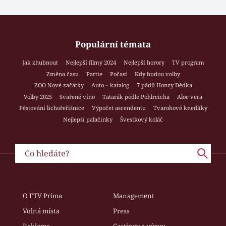
Populární témata
Jak zhubnout
Nejlepší filmy 2024
Nejlepší horory
TV program
Změna času
Partie
Počasí
Kdy budou volby
ZOO Nové začátky
Auto – katalog
7 pádů Honzy Dědka
Volby 2025
Svařené víno
Tatarák podle Pohlreicha
Aloe vera
Pěstování lichořeřišnice
Výpočet ascendentu
Tvarohové knedlíky
Nejlepší palačinky
Švestkový koláč
O FTV Prima
Management
Volná místa
Press