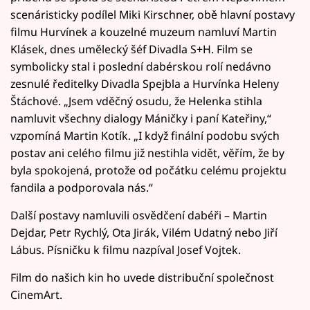
scenáristicky podílel Miki Kirschner, obě hlavní postavy
filmu Hurvínek a kouzelné muzeum namluví Martin
Klásek, dnes umělecký šéf Divadla S+H. Film se
symbolicky stal i poslední dabérskou rolí nedávno
zesnulé ředitelky Divadla Spejbla a Hurvínka Heleny
Štáchové. „Jsem vděčný osudu, že Helenka stihla
namluvit všechny dialogy Máničky i paní Kateřiny,“
vzpomíná Martin Kotík. „I když finální podobu svých
postav ani celého filmu již nestihla vidět, věřím, že by
byla spokojená, protože od počátku celému projektu
fandila a podporovala nás.“
Další postavy namluvili osvědčení dabéři – Martin
Dejdar, Petr Rychlý, Ota Jirák, Vilém Udatný nebo Jiří
Lábus. Písničku k filmu nazpíval Josef Vojtek.
Film do našich kin ho uvede distribuční společnost
CinemArt.