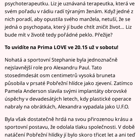
psychoterapeutku. Liz je uznávaná terapeutka, která ve
svém pořadu v rádiu radí týraným ženám. Když jedné z
nich poradí, aby opustila svého manžela, netuší, že se
jedná o psychopata, který jí bude chtít zničit život… Liz
bude mít v životě tedy pořádné peklo. Přežije?
To uvidíte na Prima LOVE ve 20.15 už v sobotu!
Nohatá a sportovní Stephanie byla jednoznačně
nejslavnější role pro Alexandru Paul. Tato
stosedmdesát osm centimetrů vysoká bruneta
působila v prsaté Pobřežní hlídce jako zjevení. Zatímco
Pamela Anderson slavila svými implantáty obrovské
úspěchy v devadesátých letech, kdy plastické operace
nabraly na obrátkách, Alexandra vypadala jako U.F.O.
Byla však dostatečně hrdá na svou přirozenou krásu a
sportovní postavu, že odolala tlaku společnosti. V době
natáčení Pobřežní hlídky jí bylo skoro třicet let a ani teď