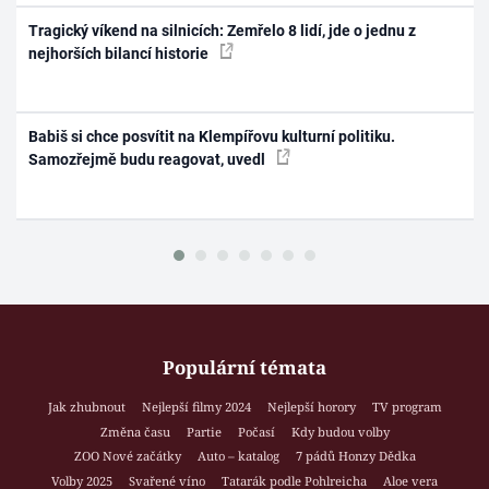
Tragický víkend na silnicích: Zemřelo 8 lidí, jde o jednu z
nejhorších bilancí historie
Babiš si chce posvítit na Klempířovu kulturní politiku.
Samozřejmě budu reagovat, uvedl
Populární témata
Jak zhubnout
Nejlepší filmy 2024
Nejlepší horory
TV program
Změna času
Partie
Počasí
Kdy budou volby
ZOO Nové začátky
Auto – katalog
7 pádů Honzy Dědka
Volby 2025
Svařené víno
Tatarák podle Pohlreicha
Aloe vera