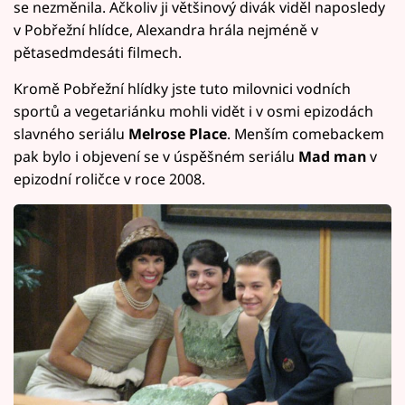
se nezměnila. Ačkoliv ji většinový divák viděl naposledy
v Pobřežní hlídce, Alexandra hrála nejméně v
pětasedmdesáti filmech.
Kromě Pobřežní hlídky jste tuto milovnici vodních
sportů a vegetariánku mohli vidět i v osmi epizodách
slavného seriálu
Melrose Place
. Menším comebackem
pak bylo i objevení se v úspěšném seriálu
Mad man
v
epizodní roličce v roce 2008.