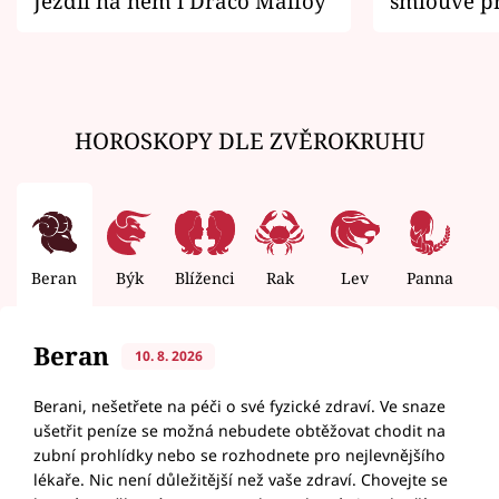
Jezdil na něm i Draco Malfoy
smlouvě př
zemřít
HOROSKOPY DLE ZVĚROKRUHU
Beran
Býk
Blíženci
Rak
Lev
Panna
V
Beran
10. 8. 2026
Berani, nešetřete na péči o své fyzické zdraví. Ve snaze
ušetřit peníze se možná nebudete obtěžovat chodit na
zubní prohlídky nebo se rozhodnete pro nejlevnějšího
lékaře. Nic není důležitější než vaše zdraví. Chovejte se