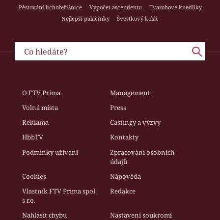
Pěstování lichořeřišnice
Výpočet ascendentu
Tvarohové knedlíky
Nejlepší palačinky
Švestkový koláč
O FTV Prima
Management
Volná místa
Press
Reklama
Castingy a výzvy
HbbTV
Kontakty
Podmínky užívání
Zpracování osobních
údajů
Cookies
Nápověda
Vlastník FTV Prima spol.
Redakce
s r.o.
Nahlásit chybu
Nastavení soukromí