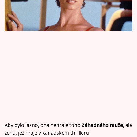
Horoskopy
hřebík. Na Prima LOVE můžete vidět kanadský
thriller Záhadný muž, kde hraje hlavní roli.
Sledujte prima+
Filmový festival Karlovy Vary
Pořady
Mámy sobě
Přihlášení
Sledujte nás
Aby bylo jasno, ona nehraje toho
Záhadného muže
, ale
ženu, jež hraje v kanadském thrilleru