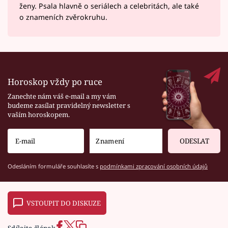
ženy. Psala hlavně o seriálech a celebritách, ale také
o znameních zvěrokruhu.
Horoskop vždy po ruce
Zanechte nám váš e-mail a my vám
budeme zasílat pravidelný newsletter s
vaším horoskopem.
ODESLAT
Odesláním formuláře souhlasíte s
podmínkami zpracování osobních údajů
VSTOUPIT DO DISKUZE
Sdílejte článek