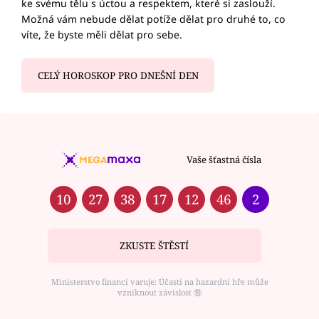
ke svému tělu s úctou a respektem, které si zaslouží.
Možná vám nebude dělat potíže dělat pro druhé to, co
víte, že byste měli dělat pro sebe.
CELÝ HOROSKOP PRO DNEŠNÍ DEN
Vaše šťastná čísla
10
27
38
17
12
46
2
ZKUSTE ŠTĚSTÍ
Ministerstvo financí varuje: Účastí na hazardní hře může
vzniknout závislost ⑱