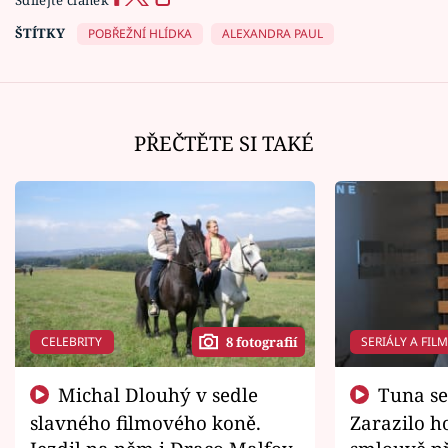
ŠTÍTKY
POBŘEŽNÍ HLÍDKA
ALEXANDRA PAUL
PŘEČTĚTE SI TAKÉ
CELEBRITY
SERIÁLY A FIL
8 fotografií
Michal Dlouhý v sedle
Tuna se chtěl vrátit domů.
slavného filmového koně.
Zarazilo ho