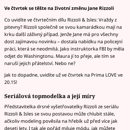
Ve čtvrtek se těšte na životní změnu Jane Rizzoli
Co uvidíte ve čtvrtečním dílu Rizzoli & Isles: Vraždy z
pitevny? Rizzoli společně se svou kamarádkou mají na
krku další záživný případ. Jenže Jane má pro všechny
dost zajímavou novinku – dostala nabídku na policejní
práci, která se neodmítá. Jako instruktorka FBI by měla
odjet do Washingtonu. Maura jí to přeje, ale tím se
naruší jejich přátelství. Nebo ne?
Jak to dopadne, uvidíte už ve čtvrtek na Prima LOVE ve
20.15!
Seriálová topmodelka a její míry
Představitelka drsné vyšetřovatelky Rizzoli ze seriálu
Rizzoli & Isles se svou postavou může chlubit stále,
ačkoliv modeling pověsila na hřebík už před více jak
deseti lety. I tak ale pořád miluje módu, jak můžete