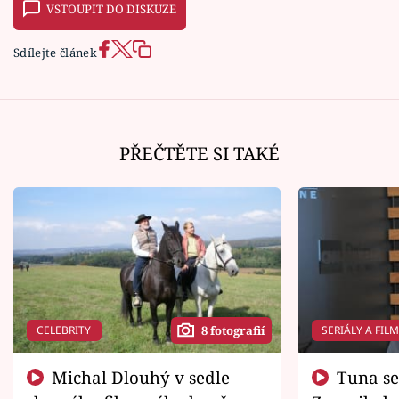
VSTOUPIT DO DISKUZE
Sdílejte článek
PŘEČTĚTE SI TAKÉ
CELEBRITY
SERIÁLY A FIL
8 fotografií
Michal Dlouhý v sedle
Tuna se chtěl vrátit domů.