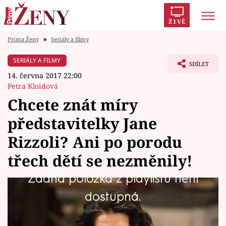
ŽIVĚ
Prima Ženy
■
Seriály a filmy
Trendy:
Polabí
Inspekce
Prostřeno!
AYTO?
SERIÁLY A FILMY
SDÍLET
Módní alarm
Zrádci
Proměny
14. června 2017 22:00
Petra Kloidová
Chcete znát míry
představitelky Jane
Témata
Rizzoli? Ani po porodu
Celebrity
třech dětí se nezměnily!
Žádná položka z playlistu není
Vztahy
Vypadá jako exotická kráska, ale jinak je to
dostupná.
Seriály
čistokrevná Američanka z Texasu. Přesto si už
od třnácti let vydělávala jako modelka a ve