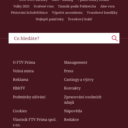
Volby 2025
Svařené víno
Tatarák podle Pohlreicha
Aloe vera
Pěstování lichořeřišnice
Výpočet ascendentu
Tvarohové knedlíky
Nejlepší palačinky
Švestkový koláč
O FTV Prima
Management
Volná místa
Press
Reklama
Castingy a výzvy
HbbTV
Kontakty
Podmínky užívání
Zpracování osobních
údajů
Cookies
Nápověda
Vlastník FTV Prima spol.
Redakce
s r.o.