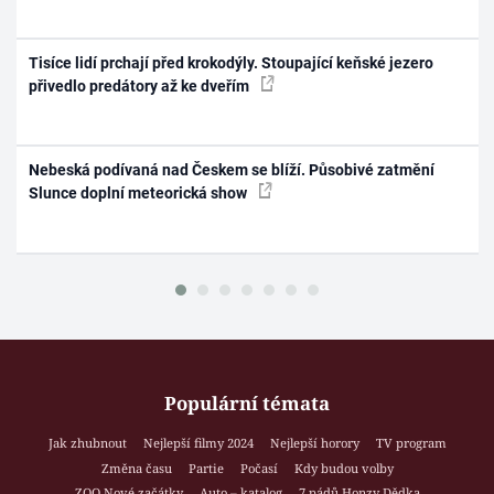
Tisíce lidí prchají před krokodýly. Stoupající keňské jezero
přivedlo predátory až ke dveřím
Nebeská podívaná nad Českem se blíží. Působivé zatmění
Slunce doplní meteorická show
Populární témata
Jak zhubnout
Nejlepší filmy 2024
Nejlepší horory
TV program
Změna času
Partie
Počasí
Kdy budou volby
ZOO Nové začátky
Auto – katalog
7 pádů Honzy Dědka