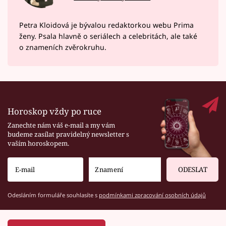
Petra Kloidová je bývalou redaktorkou webu Prima
ženy. Psala hlavně o seriálech a celebritách, ale také
o znameních zvěrokruhu.
Horoskop vždy po ruce
Zanechte nám váš e-mail a my vám
budeme zasílat pravidelný newsletter s
vaším horoskopem.
ODESLAT
Odesláním formuláře souhlasíte s
podmínkami zpracování osobních údajů