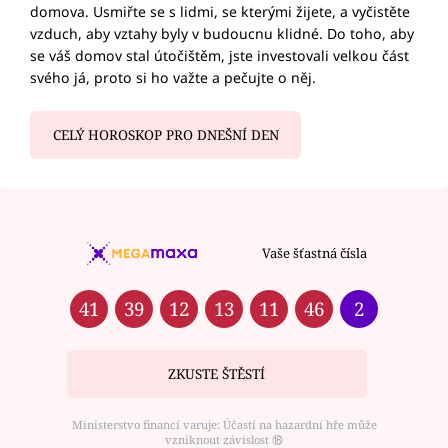
domova. Usmiřte se s lidmi, se kterými žijete, a vyčistěte
vzduch, aby vztahy byly v budoucnu klidné. Do toho, aby
se váš domov stal útočištěm, jste investovali velkou část
svého já, proto si ho važte a pečujte o něj.
CELÝ HOROSKOP PRO DNEŠNÍ DEN
Vaše šťastná čísla
41
39
12
13
11
46
2
ZKUSTE ŠTĚSTÍ
Ministerstvo financí varuje: Účastí na hazardní hře může
vzniknout závislost ⑱