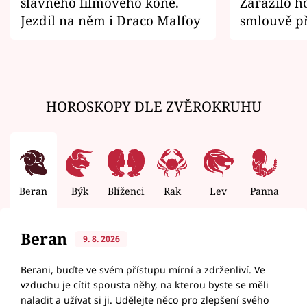
slavného filmového koně.
Zarazilo ho
Jezdil na něm i Draco Malfoy
smlouvě př
zemřít
HOROSKOPY DLE ZVĚROKRUHU
Beran
Býk
Blíženci
Rak
Lev
Panna
V
Beran
9. 8. 2026
Berani, buďte ve svém přístupu mírní a zdrženliví. Ve
vzduchu je cítit spousta něhy, na kterou byste se měli
naladit a užívat si ji. Udělejte něco pro zlepšení svého