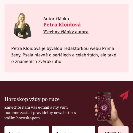
Autor článku
Petra Kloidová
Všechny články autora
Petra Kloidová je bývalou redaktorkou webu Prima
ženy. Psala hlavně o seriálech a celebritách, ale také
o znameních zvěrokruhu.
Horoskop vždy po ruce
Zanechte nám váš e-mail a my vám
budeme zasílat pravidelný newsletter s
vaším horoskopem.