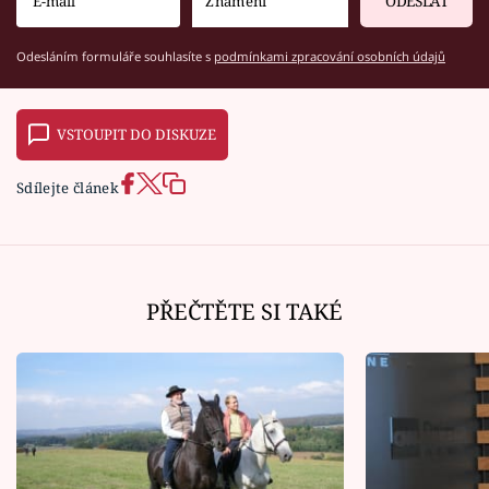
ODESLAT
Odesláním formuláře souhlasíte s
podmínkami zpracování osobních údajů
VSTOUPIT DO DISKUZE
Sdílejte článek
PŘEČTĚTE SI TAKÉ