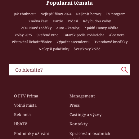
Populární témata
Jak zhubnout
Nejlepší filmy 2024
Nejlepší horory
TV program
Změna času
Partie
Počasí
Kdy budou volby
ZOO Nové začátky
Auto – katalog
7 pádů Honzy Dědka
Volby 2025
Svařené víno
Tatarák podle Pohlreicha
Aloe vera
Pěstování lichořeřišnice
Výpočet ascendentu
Tvarohové knedlíky
Nejlepší palačinky
Švestkový koláč
O FTV Prima
Management
Volná místa
Press
Reklama
Castingy a výzvy
HbbTV
Kontakty
Podmínky užívání
Zpracování osobních