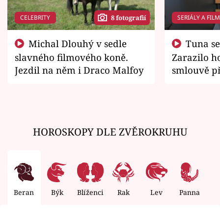
CELEBRITY
SERIÁLY A FIL
8 fotografií
Michal Dlouhý v sedle
Tuna se chtěl vrátit domů.
slavného filmového koně.
Zarazilo ho
Jezdil na něm i Draco Malfoy
smlouvě př
zemřít
HOROSKOPY DLE ZVĚROKRUHU
Beran
Býk
Blíženci
Rak
Lev
Panna
V