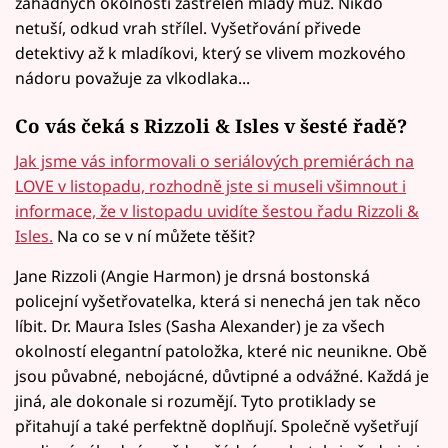
záhadných okolností zastřelen mladý muž. Nikdo
netuší, odkud vrah střílel. Vyšetřování přivede
detektivy až k mladíkovi, který se vlivem mozkového
nádoru považuje za vlkodlaka...
Co vás čeká s Rizzoli & Isles v šesté řadě?
Jak jsme vás informovali o seriálových premiérách na
LOVE v listopadu, rozhodně jste si museli všimnout i
informace, že v listopadu uvidíte šestou řadu Rizzoli &
Isles.
Na co se v ní můžete těšit?
Jane Rizzoli (Angie Harmon) je drsná bostonská
policejní vyšetřovatelka, která si nenechá jen tak něco
líbit. Dr. Maura Isles (Sasha Alexander) je za všech
okolností elegantní patoložka, které nic neunikne. Obě
jsou půvabné, nebojácné, důvtipné a odvážné. Každá je
jiná, ale dokonale si rozumějí. Tyto protiklady se
přitahují a také perfektně doplňují. Společně vyšetřují