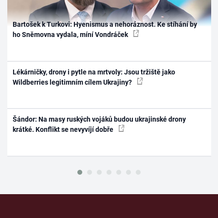
Bartošek k Turkovi: Hyenismus a nehoráznost. Ke stíhání by
ho Sněmovna vydala, míní Vondráček
Lékárničky, drony i pytle na mrtvoly: Jsou tržiště jako
Wildberries legitimním cílem Ukrajiny?
Šándor: Na masy ruských vojáků budou ukrajinské drony
krátké. Konflikt se nevyvíjí dobře