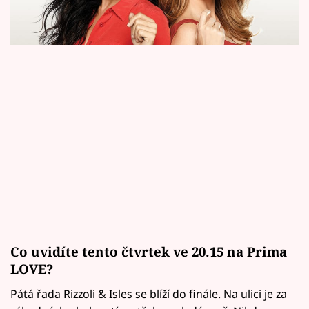
Horoskopy
Sledujte prima+
Filmový festival Karlovy Vary
Pořady
Mámy sobě
Přihlášení
Sledujte nás
Co uvidíte tento čtvrtek ve 20.15 na Prima
LOVE?
Pátá řada Rizzoli & Isles se blíží do finále. Na ulici je za