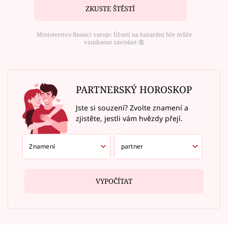
ZKUSTE ŠTĚSTÍ
Ministerstvo financí varuje: Účastí na hazardní hře může
vzniknout závislost ⑱
PARTNERSKÝ HOROSKOP
Jste si souzení? Zvolte znamení a
zjistěte, jestli vám hvězdy přejí.
VYPOČÍTAT