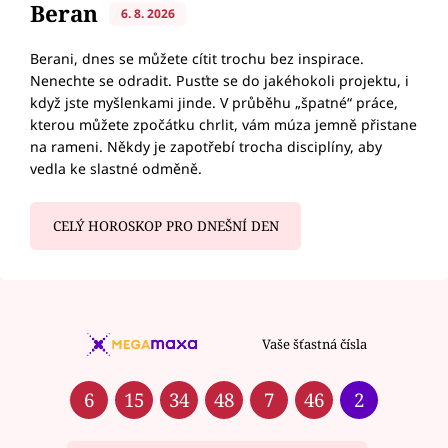
Beran
6. 8. 2026
Berani, dnes se můžete cítit trochu bez inspirace.
Nenechte se odradit. Pusťte se do jakéhokoli projektu, i
když jste myšlenkami jinde. V průběhu „špatné“ práce,
kterou můžete zpočátku chrlit, vám múza jemně přistane
na rameni. Někdy je zapotřebí trocha disciplíny, aby
vedla ke slastné odměně.
CELÝ HOROSKOP PRO DNEŠNÍ DEN
Vaše šťastná čísla
6
15
34
48
7
46
2