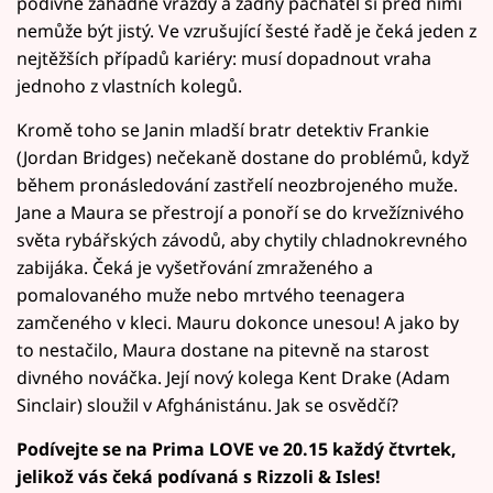
podivné záhadné vraždy a žádný pachatel si před nimi
nemůže být jistý. Ve vzrušující šesté řadě je čeká jeden z
nejtěžších případů kariéry: musí dopadnout vraha
jednoho z vlastních kolegů.
Kromě toho se Janin mladší bratr detektiv Frankie
(Jordan Bridges) nečekaně dostane do problémů, když
během pronásledování zastřelí neozbrojeného muže.
Jane a Maura se přestrojí a ponoří se do krvežíznivého
světa rybářských závodů, aby chytily chladnokrevného
zabijáka. Čeká je vyšetřování zmraženého a
pomalovaného muže nebo mrtvého teenagera
zamčeného v kleci. Mauru dokonce unesou! A jako by
to nestačilo, Maura dostane na pitevně na starost
divného nováčka. Její nový kolega Kent Drake (Adam
Sinclair) sloužil v Afghánistánu. Jak se osvědčí?
Podívejte se na Prima LOVE ve 20.15 každý čtvrtek,
jelikož vás čeká podívaná s Rizzoli & Isles!