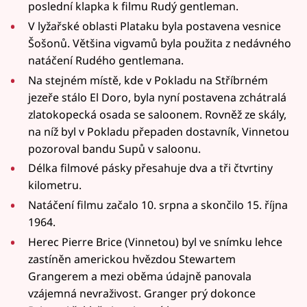
poslední klapka k filmu Rudý gentleman.
V lyžařské oblasti Plataku byla postavena vesnice
Šošonů. Většina vigvamů byla použita z nedávného
natáčení Rudého gentlemana.
Na stejném místě, kde v Pokladu na Stříbrném
jezeře stálo El Doro, byla nyní postavena zchátralá
zlatokopecká osada se saloonem. Rovněž ze skály,
na níž byl v Pokladu přepaden dostavník, Vinnetou
pozoroval bandu Supů v saloonu.
Délka filmové pásky přesahuje dva a tři čtvrtiny
kilometru.
Natáčení filmu začalo 10. srpna a skončilo 15. října
1964.
Herec Pierre Brice (Vinnetou) byl ve snímku lehce
zastíněn americkou hvězdou Stewartem
Grangerem a mezi oběma údajně panovala
vzájemná nevraživost. Granger prý dokonce