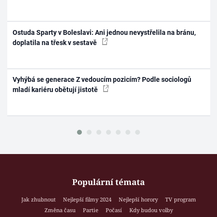
Ostuda Sparty v Boleslavi: Ani jednou nevystřelila na bránu,
doplatila na třesk v sestavě
Vyhýbá se generace Z vedoucím pozicím? Podle sociologů
mladí kariéru obětují jistotě
Populární témata
Jak zhubnout
Nejlepší filmy 2024
Nejlepší horory
TV program
Změna času
Partie
Počasí
Kdy budou volby