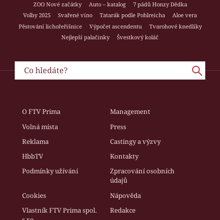
ZOO Nové začátky
Auto – katalog
7 pádů Honzy Dědka
Volby 2025
Svařené víno
Tatarák podle Pohlreicha
Aloe vera
Pěstování lichořeřišnice
Výpočet ascendentu
Tvarohové knedlíky
Nejlepší palačinky
Švestkový koláč
O FTV Prima
Management
Volná místa
Press
Reklama
Castingy a výzvy
HbbTV
Kontakty
Podmínky užívání
Zpracování osobních
údajů
Cookies
Nápověda
Vlastník FTV Prima spol.
Redakce
s r.o.