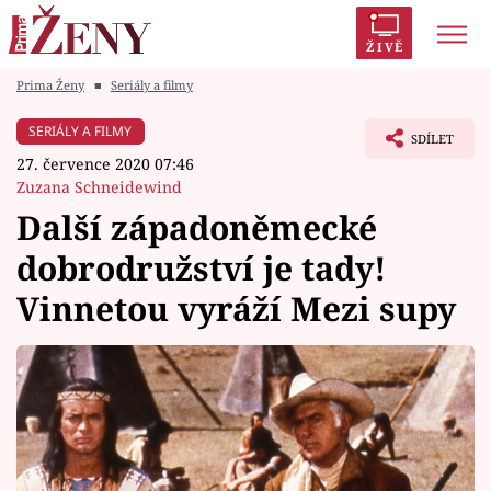
ŽIVĚ
Prima Ženy
■
Seriály a filmy
Trendy:
Polabí
Inspekce
Prostřeno!
AYTO?
SERIÁLY A FILMY
SDÍLET
Módní alarm
Zrádci
Proměny
27. července 2020 07:46
Zuzana Schneidewind
Další západoněmecké
dobrodružství je tady!
Témata
Vinnetou vyráží Mezi supy
Celebrity
Vztahy
Seriály