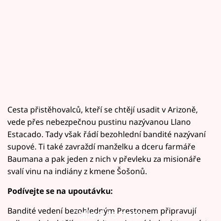
Cesta přistěhovalců, kteří se chtějí usadit v Arizoně,
vede přes nebezpečnou pustinu nazývanou Llano
Estacado. Tady však řádí bezohlední bandité nazývaní
supové. Ti také zavraždí manželku a dceru farmáře
Baumana a pak jeden z nich v převleku za misionáře
svalí vinu na indiány z kmene Šošonů.
Podívejte se na upoutávku:
Bandité vedení bezohledným Prestonem připravují
Failed to fetch