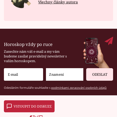
Všechny články autora
Horoskop vždy po ruce
Zanechte nám váš e-mail a my vám
budeme zasílat pravidelný newsletter s
vaším horoskopem.
ODESLAT
Odesláním formuláře souhlasíte s
podmínkami zpracování osobních údajů
VSTOUPIT DO DISKUZE