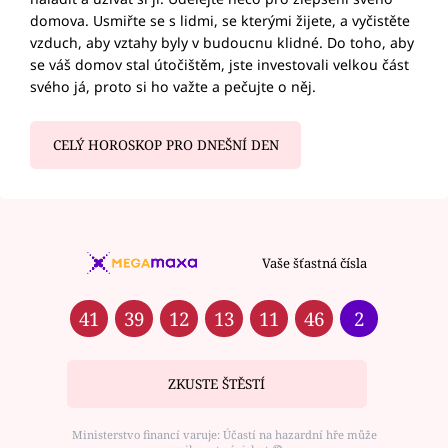
domova. Usmiřte se s lidmi, se kterými žijete, a vyčistěte
vzduch, aby vztahy byly v budoucnu klidné. Do toho, aby
se váš domov stal útočištěm, jste investovali velkou část
svého já, proto si ho važte a pečujte o něj.
CELÝ HOROSKOP PRO DNEŠNÍ DEN
Vaše šťastná čísla
41
39
12
13
11
46
2
ZKUSTE ŠTĚSTÍ
Ministerstvo financí varuje: Účastí na hazardní hře může