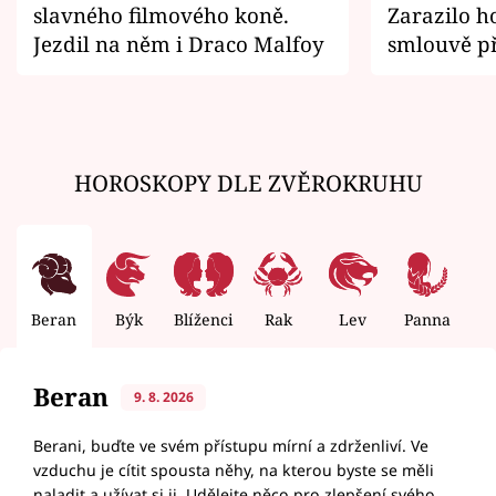
slavného filmového koně.
Zarazilo ho
Jezdil na něm i Draco Malfoy
smlouvě př
zemřít
HOROSKOPY DLE ZVĚROKRUHU
Beran
Býk
Blíženci
Rak
Lev
Panna
V
Beran
9. 8. 2026
Berani, buďte ve svém přístupu mírní a zdrženliví. Ve
vzduchu je cítit spousta něhy, na kterou byste se měli
naladit a užívat si ji. Udělejte něco pro zlepšení svého