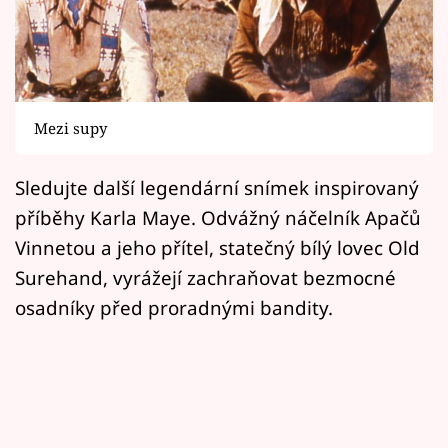
Horoskopy
Sledujte prima+
Filmový festival Karlovy Vary
Mezi supy
Pořady
Sledujte další legendární snímek inspirovaný
Mámy sobě
příběhy Karla Maye. Odvážný náčelník Apačů
Vinnetou a jeho přítel, statečný bílý lovec Old
Přihlášení
Surehand, vyrážejí zachraňovat bezmocné
osadníky před proradnými bandity.
Sledujte nás