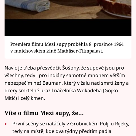
Premiéra filmu Mezi supy proběhla 8. prosince 1964
v mnichovském kině Mathäser-Filmpalast.
Navíc je třeba přesvědčit Šošony, že supové jsou pro
všechny, tedy i pro indiány samotné mnohem větším
nebezpečím než Bauman, který v žalu nad smrtí ženy a
dcery smrtelně urazil náčelníka Wokadeha (Gojko
Mitič) i celý kmen.
Víte o filmu Mezi supy, že...
První scény se natáčely v Grobnickém Polji u Rijeky,
tedy na místě, kde dva týdny předtím padla