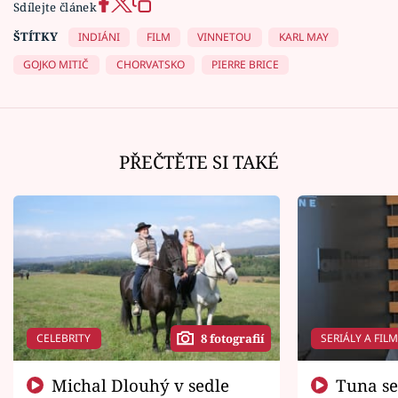
Sdílejte článek
ŠTÍTKY
INDIÁNI
FILM
VINNETOU
KARL MAY
GOJKO MITIČ
CHORVATSKO
PIERRE BRICE
PŘEČTĚTE SI TAKÉ
CELEBRITY
SERIÁLY A FIL
8 fotografií
Michal Dlouhý v sedle
Tuna se chtěl vrátit domů.