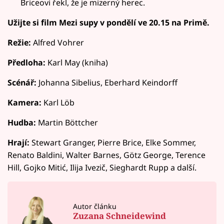
Briceovi řekl, že je mizerný herec.
Užijte si film Mezi supy v pondělí ve 20.15 na Primě.
Režie:
Alfred Vohrer
Předloha:
Karl May (kniha)
Scénář:
Johanna Sibelius, Eberhard Keindorff
Kamera:
Karl Löb
Hudba:
Martin Böttcher
Hrají:
Stewart Granger, Pierre Brice, Elke Sommer,
Renato Baldini, Walter Barnes, Götz George, Terence
Hill, Gojko Mitić, Ilija Ivezič, Sieghardt Rupp a další.
Autor článku
Zuzana Schneidewind