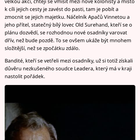
velkou akci, chtějí se vmísit mezi nové kolonisty a místo
k cíli jejich cesty je zavést do pasti, tam je pobít a
zmocnit se jejich majetku. Náčelník Apačů Vinnetou a
jeho přítel, statečný bílý lovec Old Surehand, kteří se o
plánu dozvědí, se rozhodnou nové osadníky varovat
dřív, než bude pozdě. To se ovšem ukáže být mnohem
složitější, než se zpočátku zdálo.
Bandité, kteří se vetřeli mezi osadníky, už si totiž získali
důvěru nezkušeného soudce Leadera, který má v kraji
nastolit pořádek.