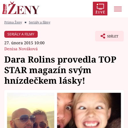
ŽIVĚ
Prima Ženy
■
Seriály a filmy
Trendy:
Polabí
Inspekce
Prostřeno!
AYTO?
SERIÁLY A FILMY
SDÍLET
Módní alarm
Zrádci
Proměny
27. února 2015 10:00
Denisa Nováková
Dara Rolins provedla TOP
STAR magazín svým
Témata
hnízdečkem lásky!
Celebrity
Vztahy
Seriály