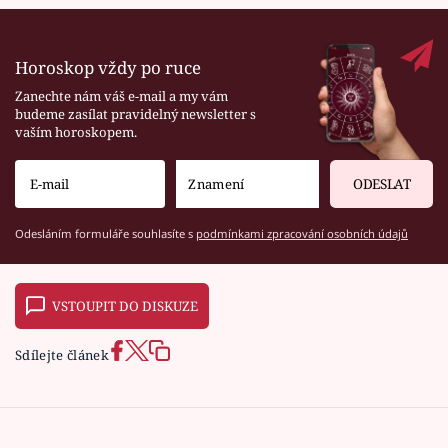
Horoskop vždy po ruce
Zanechte nám váš e-mail a my vám
budeme zasílat pravidelný newsletter s
vaším horoskopem.
ODESLAT
Odesláním formuláře souhlasíte s
podmínkami zpracování osobních údajů
VSTOUPIT DO DISKUZE
Sdílejte článek