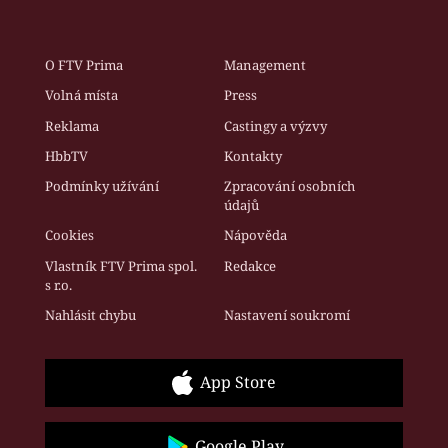
O FTV Prima
Management
Volná místa
Press
Reklama
Castingy a výzvy
HbbTV
Kontakty
Podmínky užívání
Zpracování osobních
údajů
Cookies
Nápověda
Vlastník FTV Prima spol.
Redakce
s r.o.
Nahlásit chybu
Nastavení soukromí
App Store
Google Play