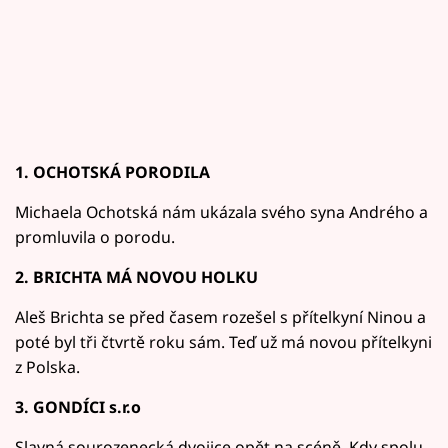
1. OCHOTSKÁ PORODILA
Michaela Ochotská nám ukázala svého syna Andrého a
promluvila o porodu.
2. BRICHTA MÁ NOVOU HOLKU
Aleš Brichta se před časem rozešel s přítelkyní Ninou a
poté byl tři čtvrtě roku sám. Teď už má novou přítelkyni
z Polska.
3. GONDÍCI s.r.o
Slavná sourozenecká dvojice opět na scéně. Kdy spolu