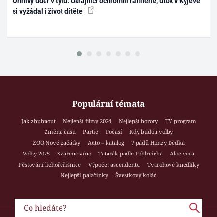
Ohnivý úder v týlu: Ukrajinci ochromili rafinérie, útok v Kyjevě
si vyžádal i život dítěte
Populární témata
Jak zhubnout
Nejlepší filmy 2024
Nejlepší horory
TV program
Změna času
Partie
Počasí
Kdy budou volby
ZOO Nové začátky
Auto – katalog
7 pádů Honzy Dědka
Volby 2025
Svařené víno
Tatarák podle Pohlreicha
Aloe vera
Pěstování lichořeřišnice
Výpočet ascendentu
Tvarohové knedlíky
Nejlepší palačinky
Švestkový koláč