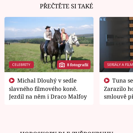
PŘEČTĚTE SI TAKÉ
CELEBRITY
SERIÁLY A FIL
8 fotografií
Michal Dlouhý v sedle
Tuna se chtěl vrátit domů.
slavného filmového koně.
Zarazilo ho
Jezdil na něm i Draco Malfoy
smlouvě př
zemřít