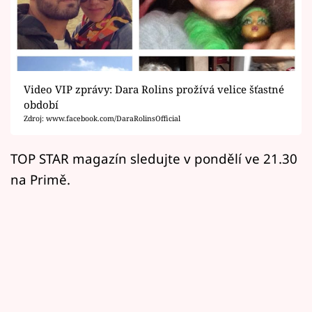
Horoskopy
Sledujte prima+
Filmový festival Karlovy Vary
Video VIP zprávy: Dara Rolins prožívá velice šťastné
Pořady
období
Zdroj: www.facebook.com/DaraRolinsOfficial
Mámy sobě
TOP STAR magazín sledujte v pondělí ve 21.30
na Primě.
Přihlášení
Sledujte nás