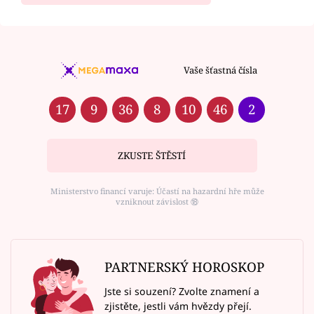
Vaše šťastná čísla
17
9
36
8
10
46
2
ZKUSTE ŠTĚSTÍ
Ministerstvo financí varuje: Účastí na hazardní hře může
vzniknout závislost ⑱
PARTNERSKÝ HOROSKOP
Jste si souzení? Zvolte znamení a
zjistěte, jestli vám hvězdy přejí.