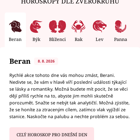
HOROSKOPY DLE ZVĚROKRUHU
Beran
Býk
Blíženci
Rak
Lev
Panna
V
Beran
8. 8. 2026
Rychlé akce tohoto dne vás mohou zmást, Berani.
Nedivte se, že vám v hlavě víří poslední události týkající
se lásky a romantiky. Možná budete mít pocit, že se věci
dějí příliš rychle na to, abyste jim mohli skutečně
porozumět. Snažte se nebýt tak analytičtí. Možná zjistíte,
že se honíte za ztraceným cílem, zatímco vlak vyjíždí ze
stanice. Naskočte na palubu a nechte problém za sebou.
CELÝ HOROSKOP PRO DNEŠNÍ DEN