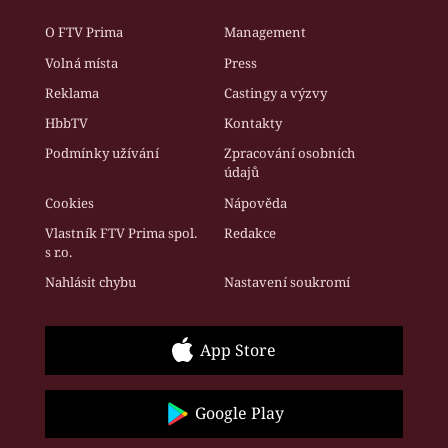
O FTV Prima
Management
Volná místa
Press
Reklama
Castingy a výzvy
HbbTV
Kontakty
Podmínky užívání
Zpracování osobních
údajů
Cookies
Nápověda
Vlastník FTV Prima spol.
Redakce
s r.o.
Nahlásit chybu
Nastavení soukromí
App Store
Google Play