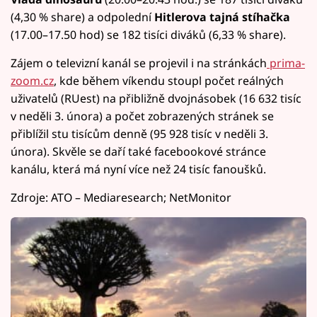
(4,30 % share) a odpolední
Hitlerova tajná stíhačka
(17.00–17.50 hod) se 182 tisíci diváků (6,33 % share).
Zájem o televizní kanál se projevil i na stránkách
prima-
zoom.cz
, kde během víkendu stoupl počet reálných
uživatelů (RUest) na přibližně dvojnásobek (16 632 tisíc
v neděli 3. února) a počet zobrazených stránek se
přiblížil stu tisícům denně (95 928 tisíc v neděli 3.
února). Skvěle se daří také facebookové stránce
kanálu, která má nyní více než 24 tisíc fanoušků.
Zdroje: ATO – Mediaresearch; NetMonitor