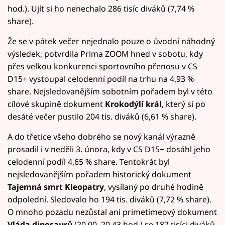
hod.). Ujít si ho nenechalo 286 tisíc diváků (7,74 %
share).
Že se v pátek večer nejednalo pouze o úvodní náhodný
výsledek, potvrdila Prima ZOOM hned v sobotu, kdy
přes velkou konkurenci sportovního přenosu v CS
D15+ vystoupal celodenní podíl na trhu na 4,93 %
share. Nejsledovanějším sobotním pořadem byl v této
cílové skupině dokument
Krokodýlí král
, který si po
desáté večer pustilo 204 tis. diváků (6,61 % share).
A do třetice všeho dobrého se nový kanál výrazně
prosadil i v neděli 3. února, kdy v CS D15+ dosáhl jeho
celodenní podíl 4,65 % share. Tentokrát byl
nejsledovanějším pořadem historický dokument
Tajemná smrt Kleopatry
, vysílaný po druhé hodině
odpolední. Sledovalo ho 194 tis. diváků (7,72 % share).
O mnoho pozadu nezůstal ani primetimeový dokument
Vláda dinosaurů
(20.00–20.43 hod.) se 187 tisíci diváků