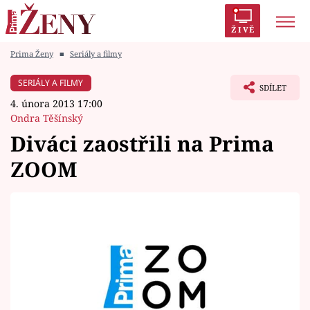
ŽIVĚ
Prima Ženy
■
Seriály a filmy
Trendy:
Polabí
Inspekce
Prostřeno!
AYTO?
SERIÁLY A FILMY
SDÍLET
Módní alarm
Zrádci
Proměny
4. února 2013 17:00
Ondra Těšínský
Diváci zaostřili na Prima
ZOOM
Témata
Celebrity
Vztahy
Seriály