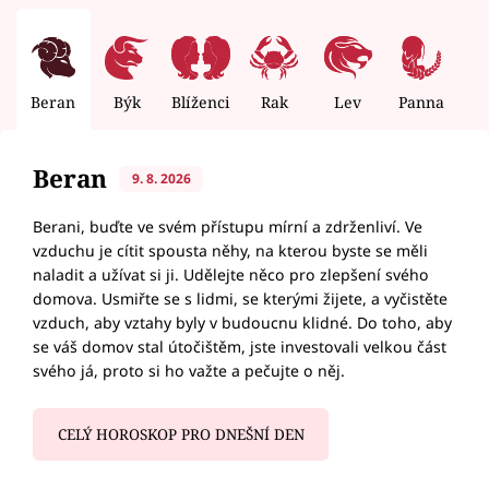
Beran
Býk
Blíženci
Rak
Lev
Panna
V
Beran
9. 8. 2026
Berani, buďte ve svém přístupu mírní a zdrženliví. Ve
vzduchu je cítit spousta něhy, na kterou byste se měli
naladit a užívat si ji. Udělejte něco pro zlepšení svého
domova. Usmiřte se s lidmi, se kterými žijete, a vyčistěte
vzduch, aby vztahy byly v budoucnu klidné. Do toho, aby
se váš domov stal útočištěm, jste investovali velkou část
svého já, proto si ho važte a pečujte o něj.
CELÝ HOROSKOP PRO DNEŠNÍ DEN