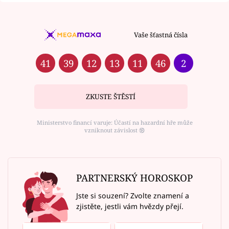
Vaše šťastná čísla
41
39
12
13
11
46
2
ZKUSTE ŠTĚSTÍ
Ministerstvo financí varuje: Účastí na hazardní hře může
vzniknout závislost ⑱
PARTNERSKÝ HOROSKOP
Jste si souzení? Zvolte znamení a
zjistěte, jestli vám hvězdy přejí.