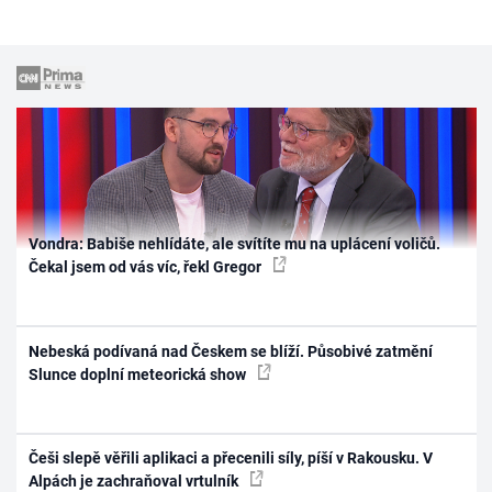
Vondra: Babiše nehlídáte, ale svítíte mu na uplácení voličů.
Čekal jsem od vás víc, řekl Gregor
Nebeská podívaná nad Českem se blíží. Působivé zatmění
Slunce doplní meteorická show
Češi slepě věřili aplikaci a přecenili síly, píší v Rakousku. V
Alpách je zachraňoval vrtulník