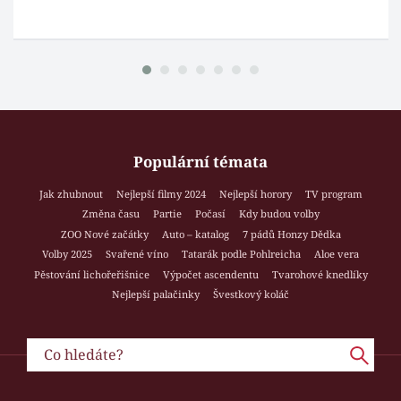
Populární témata
Jak zhubnout
Nejlepší filmy 2024
Nejlepší horory
TV program
Změna času
Partie
Počasí
Kdy budou volby
ZOO Nové začátky
Auto – katalog
7 pádů Honzy Dědka
Volby 2025
Svařené víno
Tatarák podle Pohlreicha
Aloe vera
Pěstování lichořeřišnice
Výpočet ascendentu
Tvarohové knedlíky
Nejlepší palačinky
Švestkový koláč