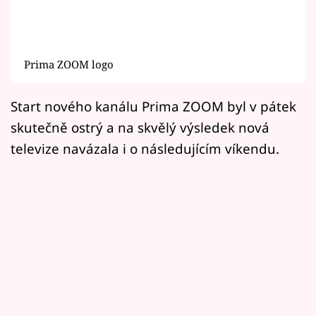
Horoskopy
Sledujte prima+
Prima ZOOM logo
Filmový festival Karlovy Vary
Start nového kanálu Prima ZOOM byl v pátek
Pořady
skutečně ostrý a na skvělý výsledek nová
Mámy sobě
televize navázala i o následujícím víkendu.
Přihlášení
Sledujte nás