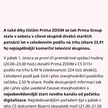
A také díky číslům Prima ZOOM se tak Prima Group
stala v sobotu v cílové skupině diváků starších
patnácti let v celodenním podílu na trhu (share 23,91
%) nejúspěšnější komerční televizní skupinou.
V pátek 1. února za první tři premiérové vysílací hodiny
(20.00–23.00 hod.) dosáhl Prima ZOOM v CS D15+
podílu na trhu 6,49 % (sledovanost 224 tisíc diváků).
Celodenní podíl pak činil i přes znevýhodnění pozdního
začátku 2,50 % share. Podle dostupných informací tak
jde i přes výše uvedené časové znevýhodnění o
nejsebevědomější start nového kanálu od počátku
digitalizace
. Nejsledovanějším pořadem byl v pátek v
této CS dokument Bizarní obyvatelé moří (21.00–21.50