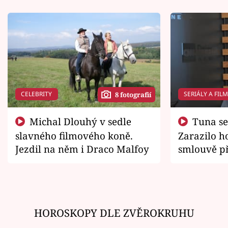
CELEBRITY
SERIÁLY A FIL
8 fotografií
Michal Dlouhý v sedle
Tuna se chtěl vrátit domů.
slavného filmového koně.
Zarazilo ho
Jezdil na něm i Draco Malfoy
smlouvě př
zemřít
HOROSKOPY DLE ZVĚROKRUHU