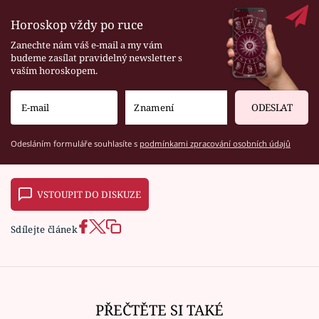
Horoskop vždy po ruce
Zanechte nám váš e-mail a my vám
budeme zasílat pravidelný newsletter s
vaším horoskopem.
ODESLAT
Odesláním formuláře souhlasíte s
podmínkami zpracování osobních údajů
VSTOUPIT DO DISKUZE
Sdílejte článek
PŘEČTĚTE SI TAKÉ