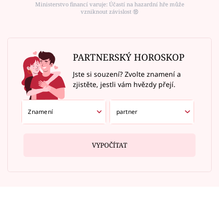
Ministerstvo financí varuje: Účastí na hazardní hře může
vzniknout závislost ⑱
PARTNERSKÝ HOROSKOP
Jste si souzení? Zvolte znamení a
zjistěte, jestli vám hvězdy přejí.
VYPOČÍTAT