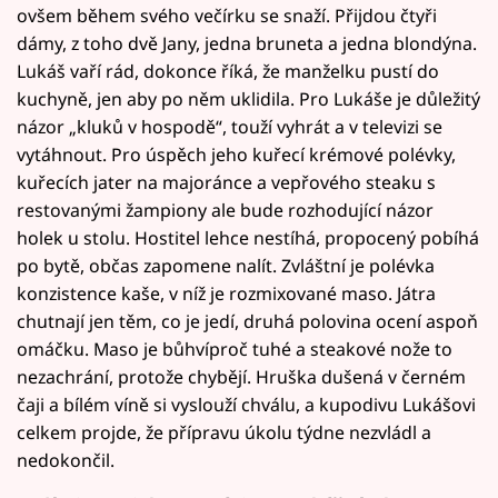
ovšem během svého večírku se snaží. Přijdou čtyři
dámy, z toho dvě Jany, jedna bruneta a jedna blondýna.
Lukáš vaří rád, dokonce říká, že manželku pustí do
kuchyně, jen aby po něm uklidila. Pro Lukáše je důležitý
názor „kluků v hospodě“, touží vyhrát a v televizi se
vytáhnout. Pro úspěch jeho kuřecí krémové polévky,
kuřecích jater na majoránce a vepřového steaku s
restovanými žampiony ale bude rozhodující názor
holek u stolu. Hostitel lehce nestíhá, propocený pobíhá
po bytě, občas zapomene nalít. Zvláštní je polévka
konzistence kaše, v níž je rozmixované maso. Játra
chutnají jen těm, co je jedí, druhá polovina ocení aspoň
omáčku. Maso je bůhvíproč tuhé a steakové nože to
nezachrání, protože chybějí. Hruška dušená v černém
čaji a bílém víně si vyslouží chválu, a kupodivu Lukášovi
celkem projde, že přípravu úkolu týdne nezvládl a
nedokončil.