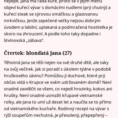
nejlépe. Jana má ráda kuře, proto se v jejím menu
objeví kuřecí vývar s domácími nudlemi (prý chutný) a
kuřecí steak se sýrovou omáčkou a glazovanou
mrkvičkou. Jenže zapečené večky nejsou dobrým
úvodem a labilní, uplakaná a podmračená hostitelka je
skoro na zhroucení. A podle toho taky dopadne i
litvínovská „zábava“.
Čtvrtek:
blonďatá Jana (27)
Těhotná Jana se těší nejen na své druhé dítě, ale taky
na svůj večírek. Jak si poradí s úkolem týdne v podobě
hruškového závinu? Pomůžou jí duchové, které prý
občas vídá v Krupce ve svém udržovaném domě? Není
snadné zavděčit se všem, co nejedí hrozinky, kokos ani
hrušky. Není snadné usmažit křupavé vietnamské
rolky, ale Jana to umí už deset let a naučila se to přímo
od vietnamského kuchaře. Rodinný recept na vývar s
rýží soupeřům nechutná, je přesolený, přepepřený –