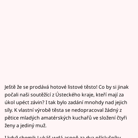
Ještě že se prodává hotové listové těsto! Co by si jinak
počali naši soutěžící z Ústeckého kraje, kteří mají za
úkol upéct závin? I tak bylo zadání mnohdy nad jejich
síly. K vlastní výrobě těsta se nedopracoval žádný z
pětice mladých amatérských kuchařů ve složení čtyři
ženy a jediný muž.
I když chemik Lukáš vydá aspoň za dva příslušníky