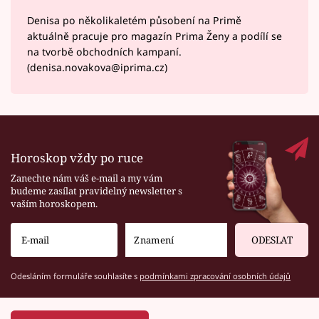
Denisa po několikaletém působení na Primě
aktuálně pracuje pro magazín Prima Ženy a podílí se
na tvorbě obchodních kampaní.
(denisa.novakova@iprima.cz)
Horoskop vždy po ruce
Zanechte nám váš e-mail a my vám
budeme zasílat pravidelný newsletter s
vaším horoskopem.
ODESLAT
Odesláním formuláře souhlasíte s
podmínkami zpracování osobních údajů