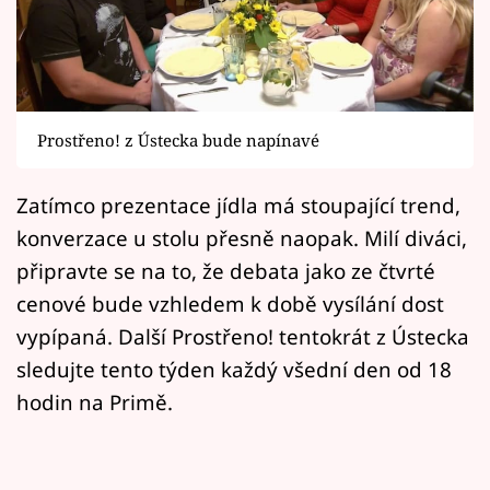
Horoskopy
Sledujte prima+
Filmový festival Karlovy Vary
Prostřeno! z Ústecka bude napínavé
Pořady
Zatímco prezentace jídla má stoupající trend,
Mámy sobě
konverzace u stolu přesně naopak. Milí diváci,
připravte se na to, že debata jako ze čtvrté
Přihlášení
cenové bude vzhledem k době vysílání dost
vypípaná. Další Prostřeno! tentokrát z Ústecka
sledujte tento týden každý všední den od 18
Sledujte nás
hodin na Primě.