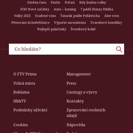
Změna času
Partie
Počasí
Kdy budou volby
ZOO Nové začátky
Auto – katalog
7 pádů Honzy Dědka
Volby 2025
Svařené víno
Tatarák podle Pohlreicha
Aloe vera
Pěstování lichořeřišnice
Výpočet ascendentu
Tvarohové knedlíky
Nejlepší palačinky
Švestkový koláč
O FTV Prima
Management
Volná místa
Press
Reklama
Castingy a výzvy
HbbTV
Kontakty
Podmínky užívání
Zpracování osobních
údajů
Cookies
Nápověda