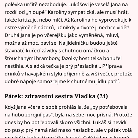
polévka určitě nezaboduje. Lukášovi je veselá Jana na
rozdíl od „hloupé“ Karolíny sympatická, ale musí hrát,
takže kritizuje, nebo mlčí. Až Karolína ho vyprovokuje k
ostré výměně názorů, už nikdy v životě ji nechce vidět!
Druhá Jana je po včerejšku jako vyměněná, mluví,
možná až moc, baví se. Na jídelníčku budou ještě
šťavnaté kuřecí závitky s chutnou omáčkou a
šťouchanými brambory, fazolky hostitelka bohužel
nestihla. A sladká tečka je prý přesladká... Příprava
drinků v havajském stylu příjemně završí večer, protože
dobré nápoje samozřejmě k chutnému jídlu patří.
Pátek:
zdravotní sestra Vlaďka (24)
Když Jana včera o sobě prohlásila, že „by potřebovala
na hubu zbrojní pas“, byla na sebe moc přísná. Protože
dnes by ho potřebovali skoro všichni. Lukáš si nevidí
do pusy: prý nemá rád maso nasladko, ale v pátek volá
po větší sladkosti omáčky k ragú. Celý týden je kromě