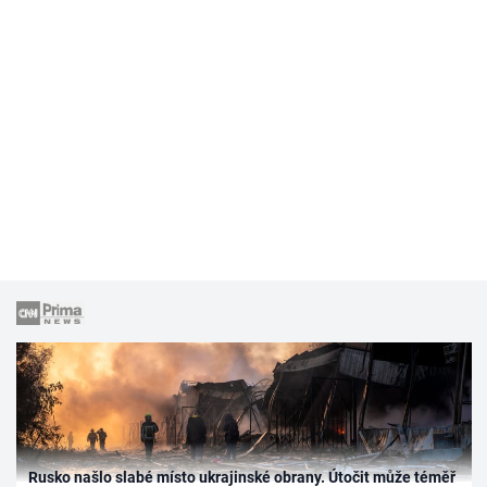
Rusko našlo slabé místo ukrajinské obrany. Útočit může téměř