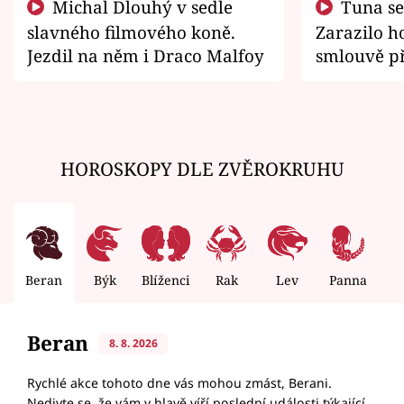
Michal Dlouhý v sedle
Tuna se chtěl vrátit domů.
slavného filmového koně.
Zarazilo ho
Jezdil na něm i Draco Malfoy
smlouvě př
zemřít
HOROSKOPY DLE ZVĚROKRUHU
Beran
Býk
Blíženci
Rak
Lev
Panna
V
Beran
8. 8. 2026
Rychlé akce tohoto dne vás mohou zmást, Berani.
Nedivte se, že vám v hlavě víří poslední události týkající