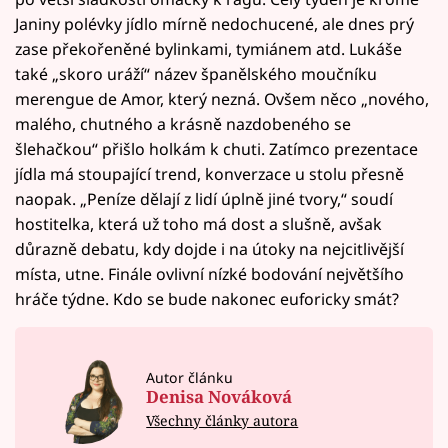
Janiny polévky jídlo mírně nedochucené, ale dnes prý
zase překořeněné bylinkami, tymiánem atd. Lukáše
také „skoro uráží“ název španělského moučníku
merengue de Amor, který nezná. Ovšem něco „nového,
malého, chutného a krásně nazdobeného se
šlehačkou“ přišlo holkám k chuti. Zatímco prezentace
jídla má stoupající trend, konverzace u stolu přesně
naopak. „Peníze dělají z lidí úplně jiné tvory,“ soudí
hostitelka, která už toho má dost a slušně, avšak
důrazně debatu, kdy dojde i na útoky na nejcitlivější
místa, utne. Finále ovlivní nízké bodování největšího
hráče týdne. Kdo se bude nakonec euforicky smát?
Autor článku
Denisa Nováková
Všechny články autora