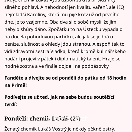
silného pohlaví. A nehodnotí jen kvalitu vaření, ale i IQ
nejmladší Karolíny, která mu pije krev už od prvního
dne. Je to vzájemné. Oba dva si o sobě myslí, že jim
nebylo shůry dáno. Zpočátku to na Ústecku vypadalo
na docela pohodovou partičku, ale jak se jedná o
peníze, slušnost a ohledy jdou stranou. Alespoň tak to
vidí zdravotní sestra Vlaďka, která kromě kulinářského
nadání projeví v pátek i diplomatický talent. Hraje se
hodně zostra a ve finále dojde i na podpásovky.
Fanděte a dívejte se od pondělí do pátku od 18 hodin
na Primě!
Podívejte se už teď, jak na sebe budou soutěžící
tvrdí:
Failed to fetch
Pondělí:
chemik Lukáš (29)
Ženatý chemik Lukáš Vostrý je někdy pěkně ostrý,