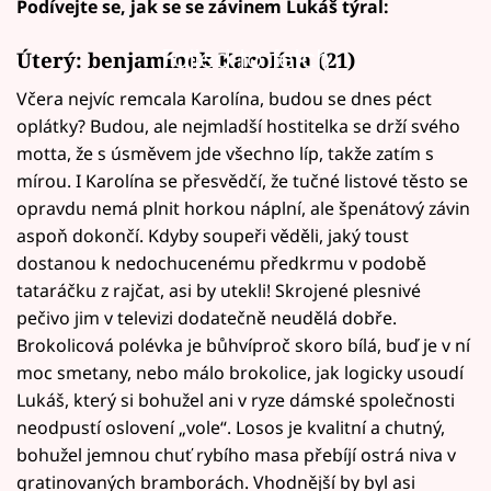
Podívejte se, jak se se závinem Lukáš týral:
Failed to fetch
Úterý:
benjamínek Karolína (21)
Včera nejvíc remcala Karolína, budou se dnes péct
oplátky? Budou, ale nejmladší hostitelka se drží svého
motta, že s úsměvem jde všechno líp, takže zatím s
mírou. I Karolína se přesvědčí, že tučné listové těsto se
opravdu nemá plnit horkou náplní, ale špenátový závin
aspoň dokončí. Kdyby soupeři věděli, jaký toust
dostanou k nedochucenému předkrmu v podobě
tataráčku z rajčat, asi by utekli! Skrojené plesnivé
pečivo jim v televizi dodatečně neudělá dobře.
Brokolicová polévka je bůhvíproč skoro bílá, buď je v ní
moc smetany, nebo málo brokolice, jak logicky usoudí
Lukáš, který si bohužel ani v ryze dámské společnosti
neodpustí oslovení „vole“. Losos je kvalitní a chutný,
bohužel jemnou chuť rybího masa přebíjí ostrá niva v
gratinovaných bramborách. Vhodnější by byl asi