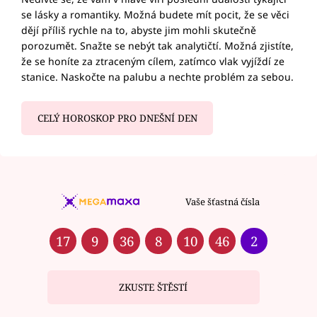
se lásky a romantiky. Možná budete mít pocit, že se věci
dějí příliš rychle na to, abyste jim mohli skutečně
porozumět. Snažte se nebýt tak analytičtí. Možná zjistíte,
že se honíte za ztraceným cílem, zatímco vlak vyjíždí ze
stanice. Naskočte na palubu a nechte problém za sebou.
CELÝ HOROSKOP PRO DNEŠNÍ DEN
Vaše šťastná čísla
17
9
36
8
10
46
2
ZKUSTE ŠTĚSTÍ