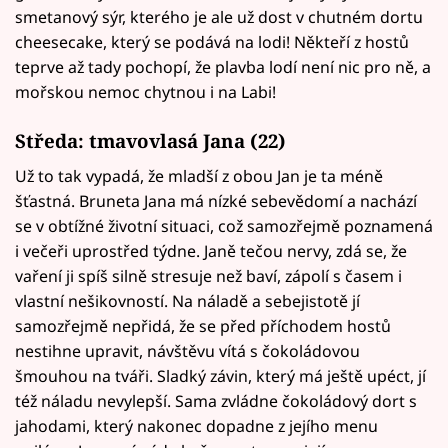
smetanový sýr, kterého je ale už dost v chutném dortu
cheesecake, který se podává na lodi! Někteří z hostů
teprve až tady pochopí, že plavba lodí není nic pro ně, a
mořskou nemoc chytnou i na Labi!
Středa:
tmavovlasá Jana (22)
Už to tak vypadá, že mladší z obou Jan je ta méně
šťastná. Bruneta Jana má nízké sebevědomí a nachází
se v obtížné životní situaci, což samozřejmě poznamená
i večeři uprostřed týdne. Janě tečou nervy, zdá se, že
vaření ji spíš silně stresuje než baví, zápolí s časem i
vlastní nešikovností. Na náladě a sebejistotě jí
samozřejmě nepřidá, že se před příchodem hostů
nestihne upravit, návštěvu vítá s čokoládovou
šmouhou na tváři. Sladký závin, který má ještě upéct, jí
též náladu nevylepší. Sama zvládne čokoládový dort s
jahodami, který nakonec dopadne z jejího menu