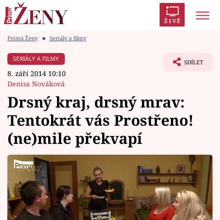
ŽIVĚ
Prima Ženy
■
Seriály a filmy
Trendy:
Polabí
Inspekce
Prostřeno!
AYTO?
SERIÁLY A FILMY
SDÍLET
Módní alarm
Zrádci
Proměny
8. září 2014 10:10
Denisa Nováková
Drsný kraj, drsný mrav:
Tentokrát vás Prostřeno!
Témata
(ne)mile překvapí
Celebrity
Vztahy
Seriály