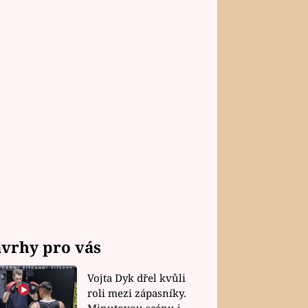
vrhy pro vás
Vojta Dyk dřel kvůli
roli mezi zápasníky.
Minutovou scénu jel