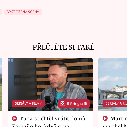
VYSTŘIŽENÁ SCÉNA
PŘEČTĚTE SI TAKÉ
SERIÁLY A FILMY
SERIÁLY A FI
9 fotografií
Tuna se chtěl vrátit domů.
Martin Písařík jako
Zarazilo ho, když si ve
vyvrhel 