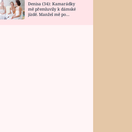
Denisa (34): Kamarádky
mě přemluvily k dámské
jízdě. Manžel mě po
návratu zaskočil