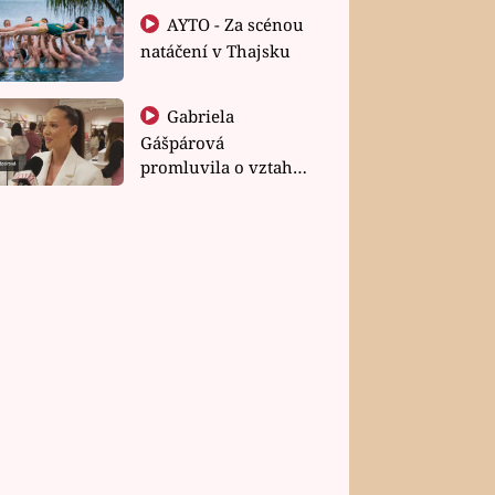
AYTO - Za scénou
natáčení v Thajsku
Gabriela
Gášpárová
promluvila o vztahu
a zakládání rodiny