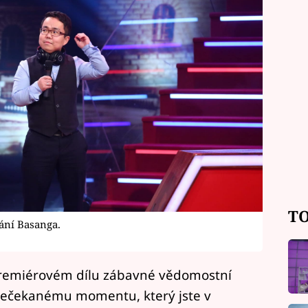
TO
ání Basanga.
remiérovém dílu zábavné vědomostní
nečekanému momentu, který jste v