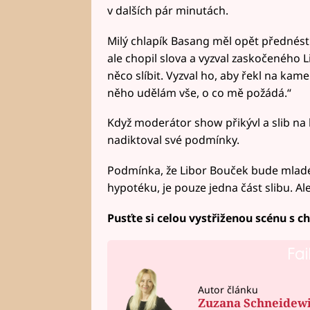
v dalších pár minutách.
Milý chlapík Basang měl opět přednést
ale chopil slova a vyzval zaskočeného
něco slíbit. Vyzval ho, aby řekl na kam
něho udělám vše, o co mě požádá.“
Když moderátor show přikývl a slib na
nadiktoval své podmínky.
Podmínka, že Libor Bouček bude mladé
hypotéku, je pouze jedna část slibu. Al
Pusťte si celou vystřiženou scénu s c
Fai
Autor článku
Zuzana Schneidew