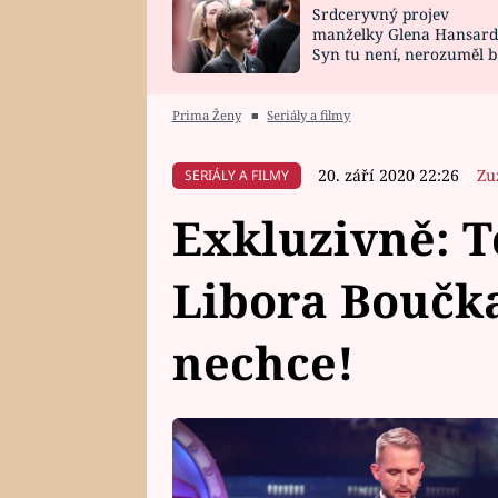
Srdceryvný projev
SNÁŘ
CELEBRITY
manželky Glena Hansard
Syn tu není, nerozuměl b
HOROSKOP NA
VAŘENÍ
tomu, vysvětlila
ROK 2023
Prima Ženy
■
Seriály a filmy
20. září 2020 22:26
Zu
SERIÁLY A FILMY
Exkluzivně: T
Libora Boučka
nechce!