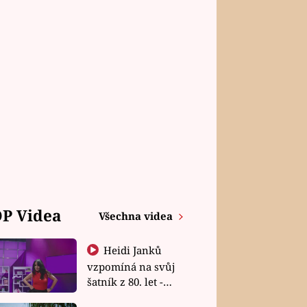
P Videa
Všechna videa
Heidi Janků
vzpomíná na svůj
šatník z 80. let -
Shopaholičky