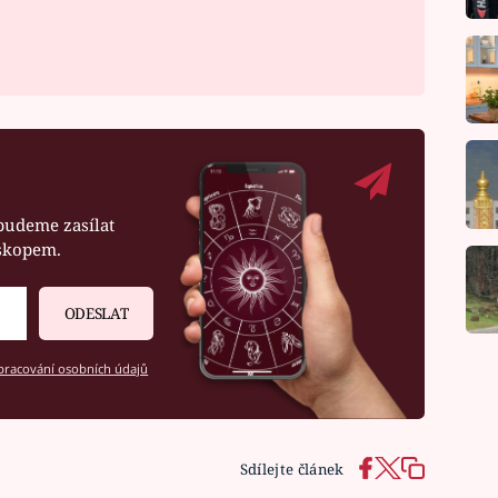
budeme zasílat
oskopem.
ODESLAT
racování osobních údajů
Sdílejte článek