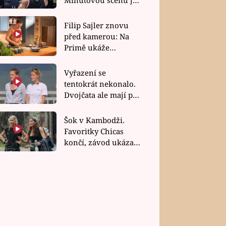
bez dubla
Filip Sajler znovu
před kamerou: Na
Primě ukáže
poctivou kuchyni i
rychlé recepty
Vyřazení se
tentokrát nekonalo.
Dvojčata ale mají po
uzavření třetí etapy
závodu nůž na krku
Šok v Kambodži.
Favoritky Chicas
končí, závod ukázal
svou nejtvrdší tvář