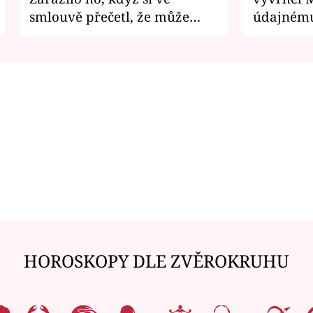
smlouvě přečetl, že může
údajnému
zemřít
je v nemil
HOROSKOPY DLE ZVĚROKRUHU