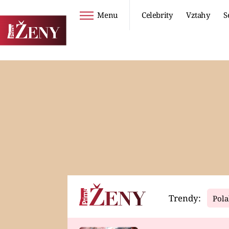
Menu
Celebrity
Vztahy
S
Seriály
Životní styl
ZOO
DIETY A HUBNUTÍ
PROSTŘENO!
CESTOVÁNÍ A
DOVOLENÁ
DUCH
ZDRAVÍ
Trendy:
Pola
Horoskopy
Video
ASTROČLÁNKY
SERIÁLY