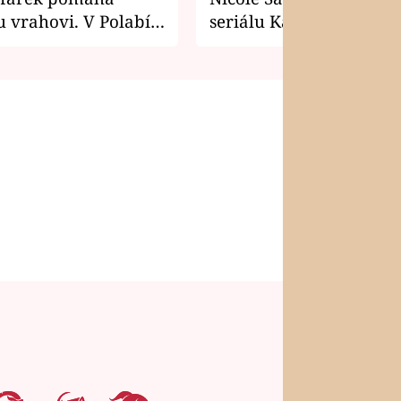
 vrahovi. V Polabí
seriálu Kamarádi
osti