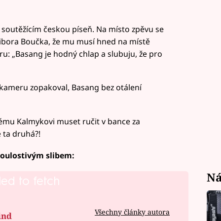
 soutěžícím českou píseň. Na místo zpěvu se
 Libora Boučka, že mu musí hned na místě
eru: „Basang je hodný chlap a slubuju, že pro
 kameru zopakoval, Basang bez otálení
mu Kalmykovi muset ručit v bance za
e ta druhá?!
houlostivým slibem:
Ná
led to fetch
Všechny články autora
ind