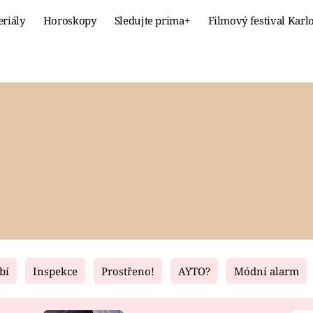
eriály
Horoskopy
Sledujte prima+
Filmový festival Karl
Celebrity
Recept
MÓDA A KRÁSA
HLAVNÍ JÍ
VZTAHY A SEX
SLADKÉ
PRIMA MAMINKA
ZDRAVÉ
bí
Inspekce
Prostřeno!
AYTO?
Módní alarm
Fresh
Living
RECEPTY
BYDLENÍ