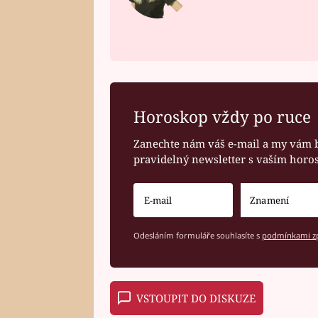
Horoskop vždy po ruce
Zanechte nám váš e-mail a my vám 
pravidelný newsletter s vaším hor
Odesláním formuláře souhlasíte s
podmínkami zp
VSTOUPIT DO DISKUZE