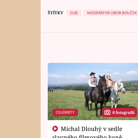
ŠTÍTKY
SLIB
MODERÁTOR LIBOR BOUČEK
CELEBRITY
8 fotografií
Michal Dlouhý v sedle
slavného filmového koně.