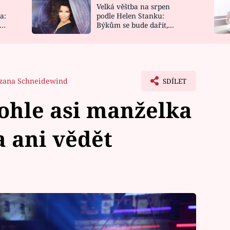
Velká věštba na srpen
NOVINKY
ZAHRADA
a:
podle Helen Stanku:
y
Býkům se bude dařit,
VIDEORECEPTY
DESIGN
Vodnáře čeká jízda
zana Schneidewind
SDÍLET
ohle asi manželka
 ani vědět