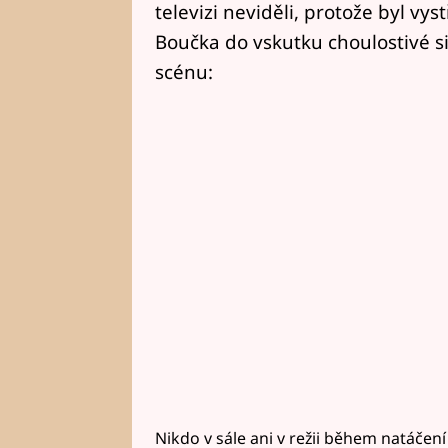
televizi neviděli, protože byl vy
Boučka do vskutku choulostivé si
scénu:
Nikdo v sále ani v režii během natáčení