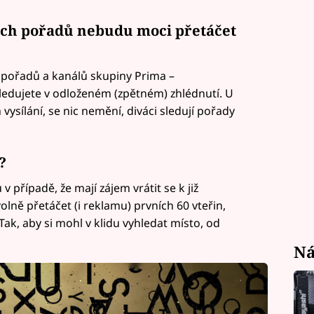
ých pořadů nebudu moci přetáčet
 pořadů a kanálů skupiny Prima –
edujete v odloženém (zpětném) zhlédnutí. U
 vysílání, se nic nemění, diváci sledují pořady
?
případě, že mají zájem vrátit se k již
ě přetáčet (i reklamu) prvních 60 vteřin,
ak, aby si mohl v klidu vyhledat místo, od
Ná