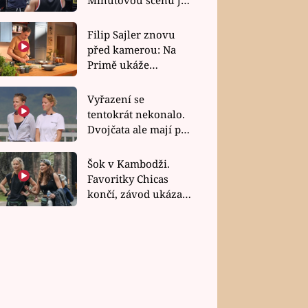
bez dubla
Filip Sajler znovu
před kamerou: Na
Primě ukáže
poctivou kuchyni i
rychlé recepty
Vyřazení se
tentokrát nekonalo.
Dvojčata ale mají po
uzavření třetí etapy
závodu nůž na krku
Šok v Kambodži.
Favoritky Chicas
končí, závod ukázal
svou nejtvrdší tvář