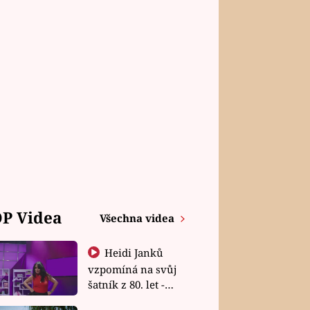
P Videa
Všechna videa
Heidi Janků
vzpomíná na svůj
šatník z 80. let -
Shopaholičky