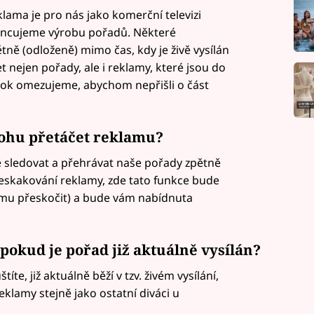
lama je pro nás jako komerční televizi
financujeme výrobu pořadů. Některé
ně (odloženě) mimo čas, kdy je živě vysílán
 nejen pořady, ale i reklamy, které jsou do
rok omezujeme, abychom nepřišli o část
ohu přetáčet reklamu?
 sledovat a přehrávat naše pořady zpětně
řeskakování reklamy, zde tato funkce bude
u přeskočit) a bude vám nabídnuta
okud je pořad již aktuálně vysílán?
te, již aktuálně běží v tzv. živém vysílání,
eklamy stejně jako ostatní diváci u