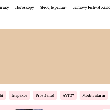
eriály
Horoskopy
Sledujte prima+
Filmový festival Karl
Celebrity
Recept
MÓDA A KRÁSA
HLAVNÍ JÍ
VZTAHY A SEX
SLADKÉ
PRIMA MAMINKA
ZDRAVÉ
bí
Inspekce
Prostřeno!
AYTO?
Módní alarm
Fresh
Living
RECEPTY
BYDLENÍ