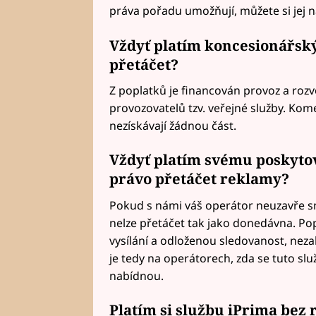
práva pořadu umožňují, můžete si jej n
Vždyť platím koncesionářský
přetáčet?
Z poplatků je financován provoz a rozv
provozovatelů tzv. veřejné služby. Kom
nezískávají žádnou část.
Vždyť platím svému poskytov
právo přetáčet reklamy?
Pokud s námi váš operátor neuzavře 
nelze přetáčet tak jako donedávna. Po
vysílání a odloženou sledovanost, neza
je tedy na operátorech, zda se tuto sl
nabídnou.
Platím si službu iPrima bez r