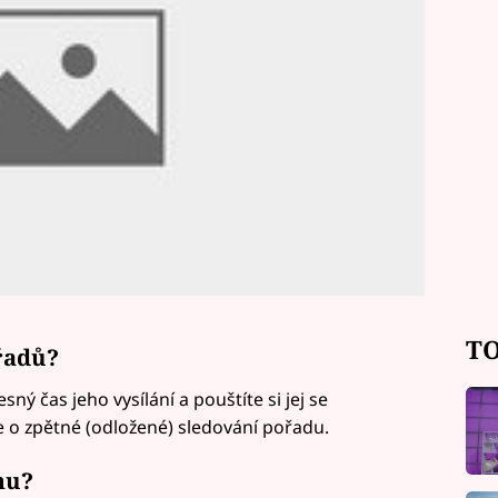
TO
ořadů?
sný čas jeho vysílání a pouštíte si jej se
e o zpětné (odložené) sledování pořadu.
mu?