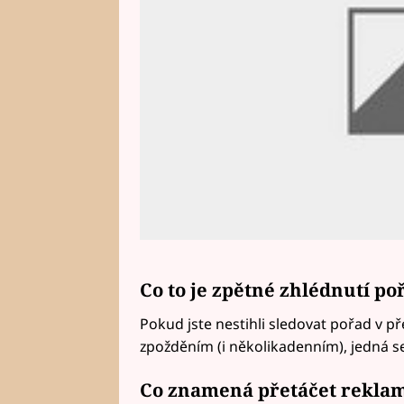
Co to je zpětné zhlédnutí p
Pokud jste nestihli sledovat pořad v pře
zpožděním (i několikadenním), jedná s
Co znamená přetáčet rekla