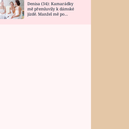
Denisa (34): Kamarádky
mě přemluvily k dámské
jízdě. Manžel mě po
návratu zaskočil