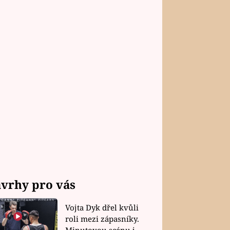
vrhy pro vás
Vojta Dyk dřel kvůli
roli mezi zápasníky.
Minutovou scénu jel