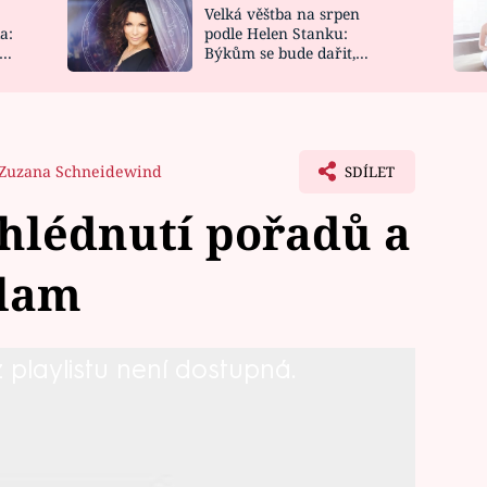
Velká věštba na srpen
NOVINKY
ZAHRADA
a:
podle Helen Stanku:
y
Býkům se bude dařit,
VIDEORECEPTY
DESIGN
Vodnáře čeká jízda
Zuzana Schneidewind
SDÍLET
hlédnutí pořadů a
klam
playlistu není dostupná.
tazy k novým pravidlům přetáčení
ného) sledování pořadů najdete níže: