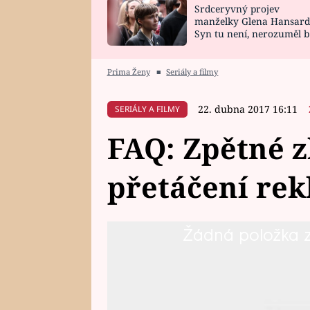
Srdceryvný projev
SNÁŘ
CELEBRITY
manželky Glena Hansard
Syn tu není, nerozuměl b
HOROSKOP NA
VAŘENÍ
tomu, vysvětlila
ROK 2023
Prima Ženy
■
Seriály a filmy
22. dubna 2017 16:11
SERIÁLY A FILMY
FAQ: Zpětné z
přetáčení re
Žádná položka z 
Odpovědi na vaše nejčastější do
reklam v rámci odloženého (zpět