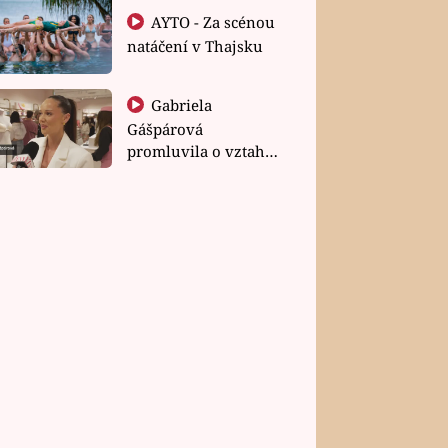
AYTO - Za scénou
natáčení v Thajsku
Gabriela
Gášpárová
promluvila o vztahu
a zakládání rodiny