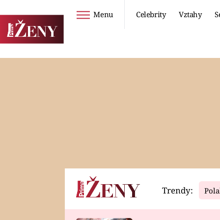
Menu
Celebrity
Vztahy
S
Seriály
Životní styl
ZOO
DIETY A HUBNUTÍ
PROSTŘENO!
CESTOVÁNÍ A
DOVOLENÁ
DUCH
ZDRAVÍ
Trendy:
Pola
Horoskopy
Video
ASTROČLÁNKY
SERIÁLY