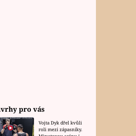
vrhy pro vás
Vojta Dyk dřel kvůli
roli mezi zápasníky.
Minutovou scénu jel