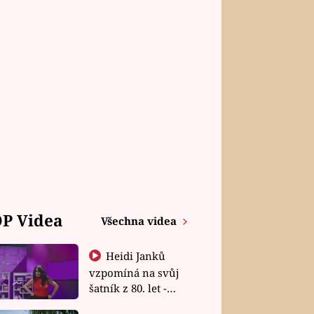
P Videa
Všechna videa
Heidi Janků
vzpomíná na svůj
šatník z 80. let -
Shopaholičky