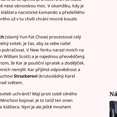
bě nese obrovskou moc. V okamžiku, kdy je
 kláštera nacistické komando a předešlého
terého už v tu chvíli chrání mocné kouzlo
ch
(slavný Yun-Fat Chow) procestoval celý
lný svitek, je čas, aby za sebe našel
u pokračovat. V New Yorku narazí mnich na
 William Scott) a je najednou přesvědčený,
om, že Kar je pouliční spratek a zlodějíček.
nich nemýlil. Kar přijímá odpovědnost a
duchovi
Struckerovi
(krutovládný Karel
 nad světem.
Ná
vitek uchránit? Mají proti sobě silného
i Mnichovi bojoval. Je to totiž ten onen
 do kláštera. Nyní je ale ještě mnohem