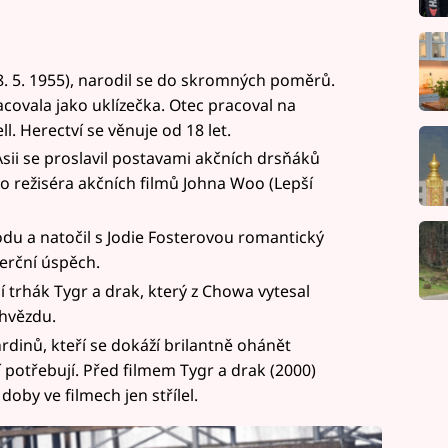
. 5. 1955), narodil se do skromných poměrů.
covala jako uklízečka. Otec pracoval na
. Herectví se věnuje od 18 let.
 Asii se proslavil postavami akčních drsňáků
 režiséra akčních filmů Johna Woo (Lepší
du a natočil s Jodie Fosterovou romantický
merční úspěch.
í trhák Tygr a drak, který z Chowa vytesal
hvězdu.
hrdinů, kteří se dokáží brilantně ohánět
 potřebují. Před filmem Tygr a drak (2000)
doby ve filmech jen střílel.