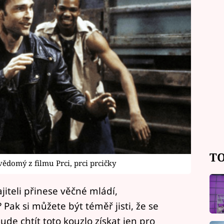
TO
ědomý z filmu Prci, prci prcičky
jiteli přinese věčné mládí,
ak si můžete být téměř jisti, že se
de chtít toto kouzlo získat jen pro