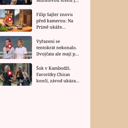
bez dubla
Filip Sajler znovu
před kamerou: Na
Primě ukáže
poctivou kuchyni i
rychlé recepty
Vyřazení se
tentokrát nekonalo.
Dvojčata ale mají po
uzavření třetí etapy
závodu nůž na krku
Šok v Kambodži.
Favoritky Chicas
končí, závod ukázal
svou nejtvrdší tvář