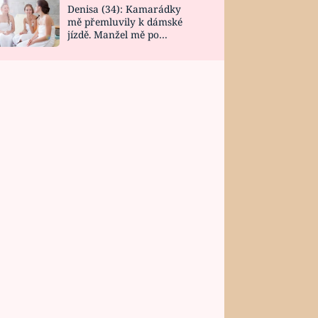
Denisa (34): Kamarádky
mě přemluvily k dámské
jízdě. Manžel mě po
návratu zaskočil