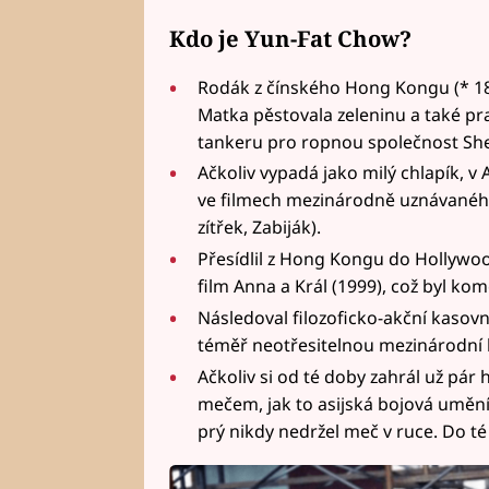
Kdo je Yun-Fat Chow?
Rodák z čínského Hong Kongu (* 18
Matka pěstovala zeleninu a také pra
tankeru pro ropnou společnost Shell
Ačkoliv vypadá jako milý chlapík, v
ve filmech mezinárodně uznávaného
zítřek, Zabiják).
Přesídlil z Hong Kongu do Hollywoo
film Anna a Král (1999), což byl ko
Následoval filozoficko-akční kasovn
téměř neotřesitelnou mezinárodní 
Ačkoliv si od té doby zahrál už pár 
mečem, jak to asijská bojová umění
prý nikdy nedržel meč v ruce. Do té 