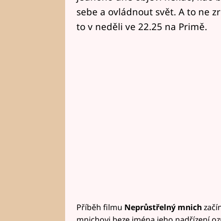
sebe a ovládnout svět. A to ne z
to v neděli ve 22.25 na Primě.
Příběh filmu
Neprůstřelný mnich
začín
mnichovi beze jména jeho nadřízení ozn