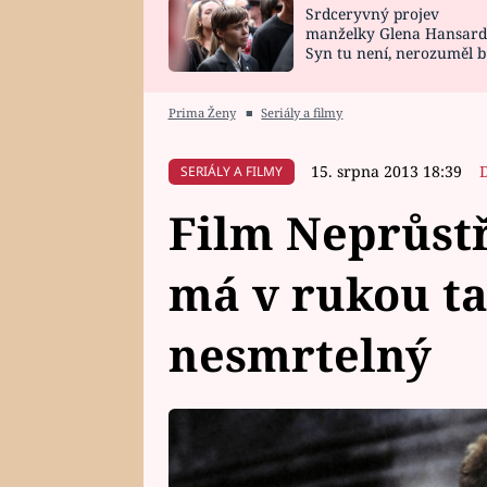
Srdceryvný projev
SNÁŘ
CELEBRITY
manželky Glena Hansard
Syn tu není, nerozuměl b
HOROSKOP NA
VAŘENÍ
tomu, vysvětlila
ROK 2023
Prima Ženy
■
Seriály a filmy
15. srpna 2013 18:39
SERIÁLY A FILMY
Film Neprůst
má v rukou ta
nesmrtelný