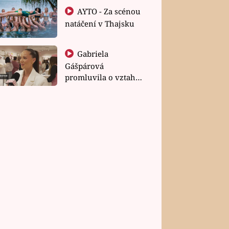
AYTO - Za scénou
natáčení v Thajsku
Gabriela
Gášpárová
promluvila o vztahu
a zakládání rodiny