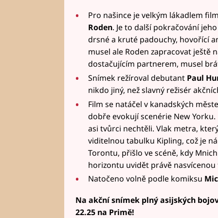
Pro našince je velkým lákadlem fi
Roden
. Je to další pokračování jeh
drsné a kruté padouchy, hovořící a
musel ale Roden zapracovat ještě 
dostačujícím partnerem, musel brá
Snímek režíroval debutant
Paul Hu
nikdo jiný, než slavný režisér akční
Film se natáčel v kanadských měst
dobře evokují scenérie New Yorku. B
asi tvůrci nechtěli. Vlak metra, kt
viditelnou tabulku Kipling, což je n
Torontu, přišlo ve scéně, kdy Mnich 
horizontu uvidět právě nasvícenou 
Natočeno volně podle komiksu
Mic
Na akční snímek plný asijských bojov
22.25 na Primě!