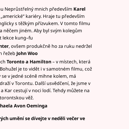
lmu Neprůstřelný mnich především
Karel
o „americké“ kariéry. Hraje tu především
nglicky s těžkým přízvukem. V tomto filmu
na něčem jiném. Aby byl svým kolegům
t lekce kung–fu
nter
, ovšem produkčně ho za ruku nedržel
ch řežeb
John Woo
ech
Toronto a Hamilton
– v místech, která
ohužel je to vidět i v samotném filmu, což
erý se v jedné scéně mihne kolem, má
ádraží v Torontu. Další usvědčení, že jsme v
a Kar cestují v noci lodí. Tehdy můžete na
torontskou věž.
haela Avon Oeminga
ých umění se dívejte v neděli večer ve