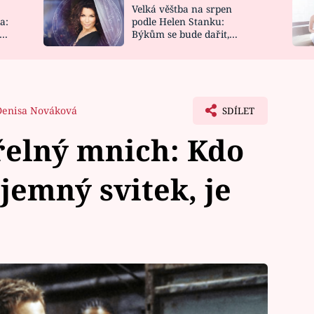
Velká věštba na srpen
NOVINKY
ZAHRADA
a:
podle Helen Stanku:
y
Býkům se bude dařit,
VIDEORECEPTY
DESIGN
Vodnáře čeká jízda
Denisa Nováková
SDÍLET
řelný mnich: Kdo
jemný svitek, je