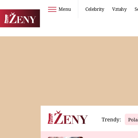
Menu
Celebrity
Vztahy
S
Seriály
Životní styl
ZOO
DIETY A HUBNUTÍ
PROSTŘENO!
CESTOVÁNÍ A
DOVOLENÁ
DUCH
ZDRAVÍ
Trendy:
Pola
Horoskopy
Video
ASTROČLÁNKY
SERIÁLY