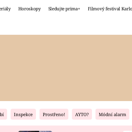
eriály
Horoskopy
Sledujte prima+
Filmový festival Karl
Celebrity
Recept
MÓDA A KRÁSA
HLAVNÍ JÍ
VZTAHY A SEX
SLADKÉ
PRIMA MAMINKA
ZDRAVÉ
bí
Inspekce
Prostřeno!
AYTO?
Módní alarm
Fresh
Living
RECEPTY
BYDLENÍ