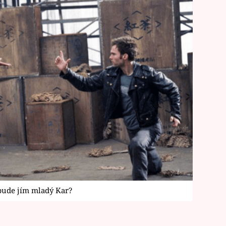
bude jím mladý Kar?