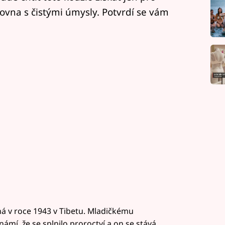
rovna s čistými úmysly. Potvrdí se vám
á v roce 1943 v Tibetu. Mladičkému
ámí, že se splnilo proroctví a on se stává