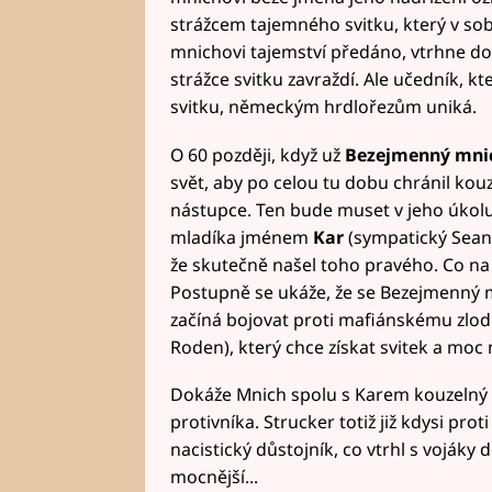
strážcem tajemného svitku, který v so
mnichovi tajemství předáno, vtrhne do
strážce svitku zavraždí. Ale učedník, k
svitku, německým hrdlořezům uniká.
O 60 později, když už
Bezejmenný mni
svět, aby po celou tu dobu chránil kouze
nástupce. Ten bude muset v jeho úkol
mladíka jménem
Kar
(sympatický Seann
že skutečně našel toho pravého. Co na t
Postupně se ukáže, že se Bezejmenný m
začíná bojovat proti mafiánskému zlo
Roden), který chce získat svitek a moc
Dokáže Mnich spolu s Karem kouzelný s
protivníka. Strucker totiž již kdysi prot
nacistický důstojník, co vtrhl s vojáky
mocnější...