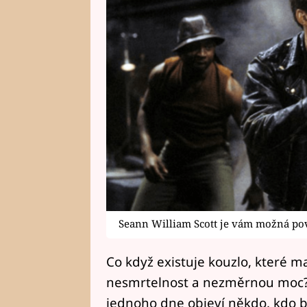
Seann William Scott je vám možná pov
Co když existuje kouzlo, které ma
nesmrtelnost a nezměrnou moc? P
jednoho dne objeví někdo, kdo bu