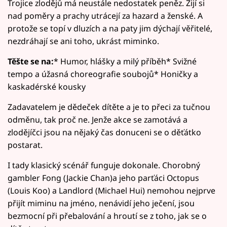
Trojice zlodějů má neustále nedostatek peněz. Žijí si
nad poměry a prachy utrácejí za hazard a ženské. A
protože se topí v dluzích a na paty jim dýchají věřitelé,
nezdráhají se ani toho, ukrást miminko.
Těšte se na:
* Humor, hlášky a milý příběh* Svižné
tempo a úžasná choreografie soubojů* Honičky a
kaskadérské kousky
Zadavatelem je dědeček dítěte a je to přeci za tučnou
odměnu, tak proč ne. Jenže akce se zamotává a
zlodějíčci jsou na nějaký čas donuceni se o děťátko
postarat.
I tady klasický scénář funguje dokonale. Chorobný
gambler Fong (Jackie Chan)a jeho parťáci Octopus
(Louis Koo) a Landlord (Michael Hui) nemohou nejprve
přijít miminu na jméno, nenávidí jeho ječení, jsou
bezmocní při přebalování a hroutí se z toho, jak se o