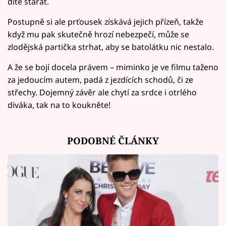
dítě starat.
Postupně si ale prťousek získává jejich přízeň, takže
když mu pak skutečně hrozí nebezpečí, může se
zlodějská partička strhat, aby se batolátku nic nestalo.
A že se bojí docela právem – miminko je ve filmu taženo
za jedoucím autem, padá z jezdících schodů, či ze
střechy. Dojemný závěr ale chytí za srdce i otrlého
diváka, tak na to koukněte!
PODOBNÉ ČLÁNKY