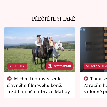
PŘEČTĚTE SI TAKÉ
CELEBRITY
SERIÁLY A FIL
8 fotografií
Michal Dlouhý v sedle
Tuna se chtěl vrátit domů.
slavného filmového koně.
Zarazilo ho
Jezdil na něm i Draco Malfoy
smlouvě př
zemřít