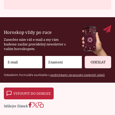
Horoskop vždy po ruce
Zanechte nám váš e-mail a my vám
budeme zasílat pravidelný newsletter s
vaším horoskopem.
ODESLAT
Odesláním formuláře souhlasíte s
podmínkami zpracování osobních údajů
VSTOUPIT DO DISKUZE
Sdílejte článek