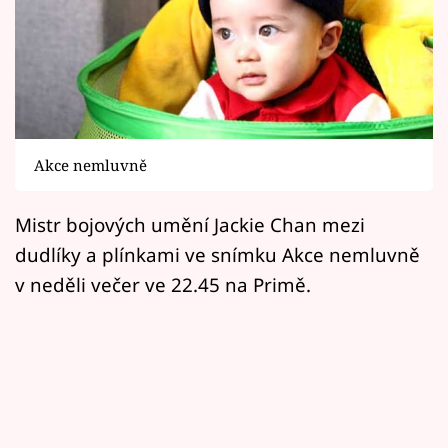
Horoskopy
Sledujte prima+
Filmový festival Karlovy Vary
Pořady
Akce nemluvně
Mámy sobě
Mistr bojových umění Jackie Chan mezi
dudlíky a plínkami ve snímku Akce nemluvně
Přihlášení
v neděli večer ve 22.45 na Primě.
Sledujte nás