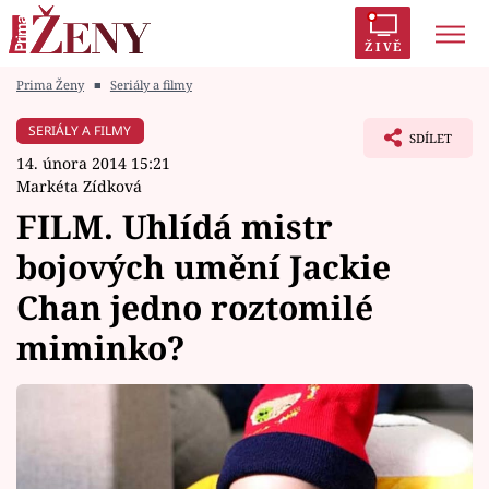
ŽIVĚ
Prima Ženy
■
Seriály a filmy
Trendy:
Polabí
Inspekce
Prostřeno!
AYTO?
SERIÁLY A FILMY
SDÍLET
Módní alarm
Zrádci
Proměny
14. února 2014 15:21
Markéta Zídková
FILM. Uhlídá mistr
bojových umění Jackie
Témata
Chan jedno roztomilé
Celebrity
miminko?
Vztahy
Seriály