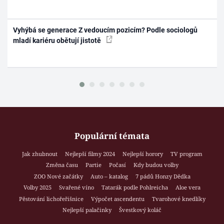
Vyhýbá se generace Z vedoucím pozicím? Podle sociologů
mladí kariéru obětují jistotě
Populární témata
Jak zhubnout
Nejlepší filmy 2024
Nejlepší horory
TV program
Změna času
Partie
Počasí
Kdy budou volby
ZOO Nové začátky
Auto – katalog
7 pádů Honzy Dědka
Volby 2025
Svařené víno
Tatarák podle Pohlreicha
Aloe vera
Pěstování lichořeřišnice
Výpočet ascendentu
Tvarohové knedlíky
Nejlepší palačinky
Švestkový koláč