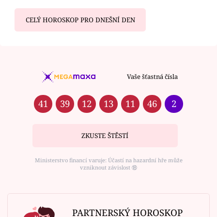
CELÝ HOROSKOP PRO DNEŠNÍ DEN
Vaše šťastná čísla
41
39
12
13
11
46
2
ZKUSTE ŠTĚSTÍ
Ministerstvo financí varuje: Účastí na hazardní hře může
vzniknout závislost ⑱
PARTNERSKÝ HOROSKOP