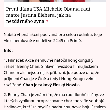
První dáma USA Michelle Obama radí
matce Justina Biebera, jak na
nezdárného syna
Nabitá vtipná akční podívaná pro celou rodinku: to je
Akce nemluvně v neděli ve 22.45 na Primě.
Info:
1. Filmeček Akce nemluvně natočil hongkongský
režisér Benny Chan. S hlavní hvězdou filmu Jackiem
Chanem ale nejsou nijak příbuzní. Jde pouze o to, že
příjmení Chan je v Číně a tedy i Hong Kongu velmi
rozšířené.
Chan je takový čínský Novák.
2. Benny Chan je znám tím, že má rád dlouhé scény, ve
kterých vyniknou propracované choreografie soubojů.
Hrdinové, kteří se mydlí s padouchy, navíc bojují stylem