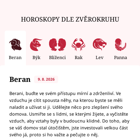
HOROSKOPY DLE ZVĚROKRUHU
Beran
Býk
Blíženci
Rak
Lev
Panna
V
Beran
9. 8. 2026
Berani, buďte ve svém přístupu mírní a zdrženliví. Ve
vzduchu je cítit spousta něhy, na kterou byste se měli
naladit a užívat si ji. Udělejte něco pro zlepšení svého
domova. Usmiřte se s lidmi, se kterými žijete, a vyčistěte
vzduch, aby vztahy byly v budoucnu klidné. Do toho, aby
se váš domov stal útočištěm, jste investovali velkou část
svého já, proto si ho važte a pečujte o něj.