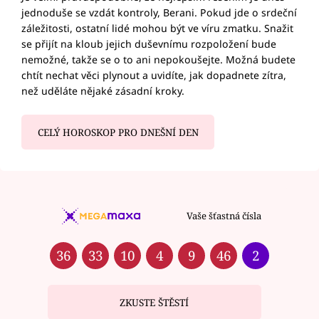
jednoduše se vzdát kontroly, Berani. Pokud jde o srdeční
záležitosti, ostatní lidé mohou být ve víru zmatku. Snažit
se přijít na kloub jejich duševnímu rozpoložení bude
nemožné, takže se o to ani nepokoušejte. Možná budete
chtít nechat věci plynout a uvidíte, jak dopadnete zítra,
než uděláte nějaké zásadní kroky.
CELÝ HOROSKOP PRO DNEŠNÍ DEN
Vaše šťastná čísla
36
33
10
4
9
46
2
ZKUSTE ŠTĚSTÍ