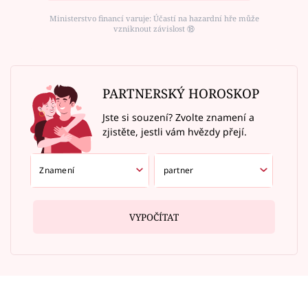
Ministerstvo financí varuje: Účastí na hazardní hře může
vzniknout závislost ⑱
PARTNERSKÝ HOROSKOP
Jste si souzení? Zvolte znamení a
zjistěte, jestli vám hvězdy přejí.
VYPOČÍTAT