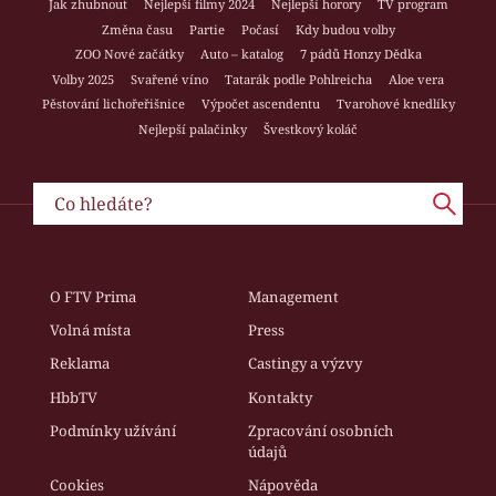
Jak zhubnout
Nejlepší filmy 2024
Nejlepší horory
TV program
Změna času
Partie
Počasí
Kdy budou volby
ZOO Nové začátky
Auto – katalog
7 pádů Honzy Dědka
Volby 2025
Svařené víno
Tatarák podle Pohlreicha
Aloe vera
Pěstování lichořeřišnice
Výpočet ascendentu
Tvarohové knedlíky
Nejlepší palačinky
Švestkový koláč
O FTV Prima
Management
Volná místa
Press
Reklama
Castingy a výzvy
HbbTV
Kontakty
Podmínky užívání
Zpracování osobních
údajů
Cookies
Nápověda