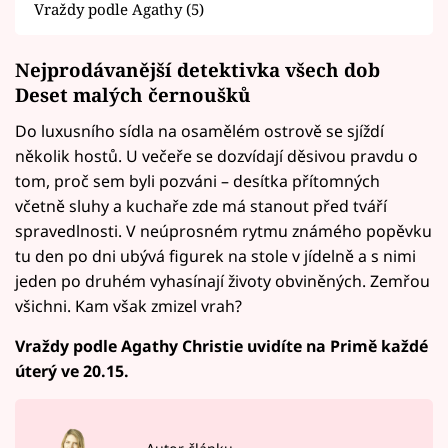
Vraždy podle Agathy (5)
Nejprodávanější detektivka všech dob
Deset malých černoušků
Do luxusního sídla na osamělém ostrově se sjíždí
několik hostů. U večeře se dozvídají děsivou pravdu o
tom, proč sem byli pozváni – desítka přítomných
včetně sluhy a kuchaře zde má stanout před tváří
spravedlnosti. V neúprosném rytmu známého popěvku
tu den po dni ubývá figurek na stole v jídelně a s nimi
jeden po druhém vyhasínají životy obviněných. Zemřou
všichni. Kam však zmizel vrah?
Vraždy podle Agathy Christie uvidíte na Primě každé
úterý ve 20.15.