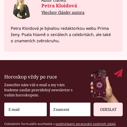
Autor článku
Petra Kloidová
Všechny články autora
Petra Kloidová je bývalou redaktorkou webu Prima
ženy. Psala hlavně o seriálech a celebritách, ale také
o znameních zvěrokruhu.
Horoskop vždy po ruce
Zanechte nám váš e-mail a my vám
budeme zasílat pravidelný newsletter s
vaším horoskopem.
ODESLAT
Odesláním formuláře souhlasíte s
podmínkami zpracování osobních údajů