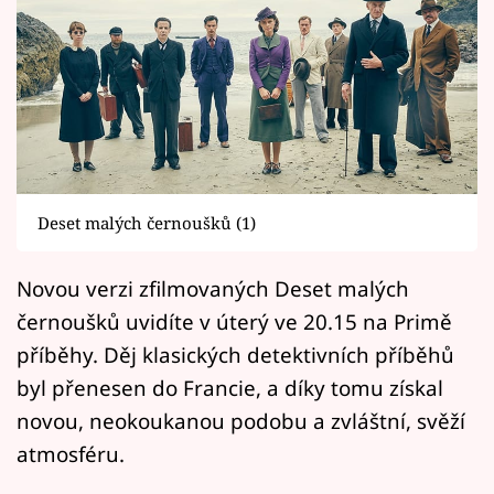
Horoskopy
Sledujte prima+
Filmový festival Karlovy Vary
Pořady
Mámy sobě
Deset malých černoušků (1)
Novou verzi zfilmovaných Deset malých
Přihlášení
černoušků uvidíte v úterý ve 20.15 na Primě
příběhy. Děj klasických detektivních příběhů
Sledujte nás
byl přenesen do Francie, a díky tomu získal
novou, neokoukanou podobu a zvláštní, svěží
atmosféru.