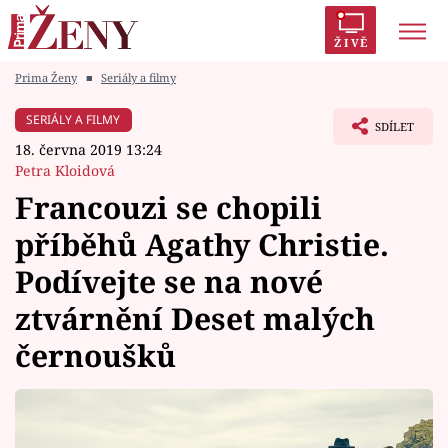
ŽIVĚ
Prima Ženy
■
Seriály a filmy
Trendy:
Polabí
Inspekce
Prostřeno!
AYTO?
SERIÁLY A FILMY
SDÍLET
Módní alarm
Zrádci
Proměny
18. června 2019 13:24
Petra Kloidová
Francouzi se chopili
příběhů Agathy Christie.
Témata
Podívejte se na nové
Celebrity
ztvárnění Deset malých
černoušků
Vztahy
Seriály