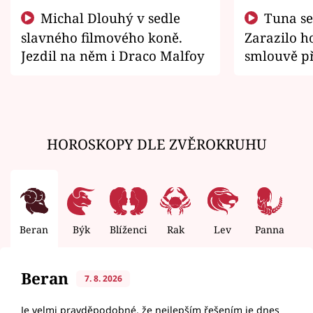
Michal Dlouhý v sedle
Tuna se chtěl vrátit domů.
slavného filmového koně.
Zarazilo ho
Jezdil na něm i Draco Malfoy
smlouvě př
zemřít
HOROSKOPY DLE ZVĚROKRUHU
Beran
Býk
Blíženci
Rak
Lev
Panna
V
Beran
7. 8. 2026
Je velmi pravděpodobné, že nejlepším řešením je dnes