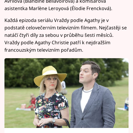
Avrilová (Blandine Bellavoirová) a komisařova
asistentka Marlène Leroyová (Élodie Frencková).
Každá epizoda seriálu Vraždy podle Agathy je v
podstatě celovečerním televizním filmem. Nejčastěji se
natáčí čtyři díly za sebou v průběhu šesti měsíců.
Vraždy podle Agathy Christie patří k nejdražším
francouzským televizním pořadům.