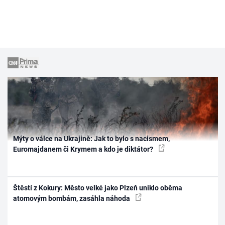
Mýty o válce na Ukrajině: Jak to bylo s nacismem,
Euromajdanem či Krymem a kdo je diktátor?
Štěstí z Kokury: Město velké jako Plzeň uniklo oběma
atomovým bombám, zasáhla náhoda