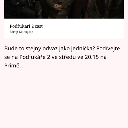
Horoskopy
Sledujte prima+
Podfukari 2 cast
Filmový festival Karlovy Vary
Zdroj: Lionsgate
Pořady
Bude to stejný odvaz jako jednička? Podívejte
se na Podfukáře 2 ve středu ve 20.15 na
Mámy sobě
Primě.
Přihlášení
Sledujte nás