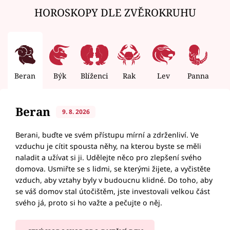
HOROSKOPY DLE ZVĚROKRUHU
Beran
Býk
Blíženci
Rak
Lev
Panna
V
Beran
9. 8. 2026
Berani, buďte ve svém přístupu mírní a zdrženliví. Ve
vzduchu je cítit spousta něhy, na kterou byste se měli
naladit a užívat si ji. Udělejte něco pro zlepšení svého
domova. Usmiřte se s lidmi, se kterými žijete, a vyčistěte
vzduch, aby vztahy byly v budoucnu klidné. Do toho, aby
se váš domov stal útočištěm, jste investovali velkou část
svého já, proto si ho važte a pečujte o něj.