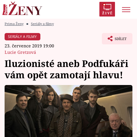
ŽIVĚ
Prima Ženy
■
Seriály a filmy
Trendy:
Polabí
Inspekce
Prostřeno!
AYTO?
SERIÁLY A FILMY
SDÍLET
Módní alarm
Zrádci
Proměny
23. července 2019 19:00
Lucie Gretzová
Iluzionisté aneb Podfukáři
vám opět zamotají hlavu!
Témata
Celebrity
Vztahy
Seriály