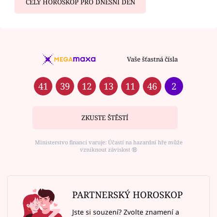
CELÝ HOROSKOP PRO DNEŠNÍ DEN
Vaše šťastná čísla
41
39
12
13
11
46
2
ZKUSTE ŠTĚSTÍ
Ministerstvo financí varuje: Účastí na hazardní hře může
vzniknout závislost ⑱
PARTNERSKÝ HOROSKOP
Jste si souzení? Zvolte znamení a