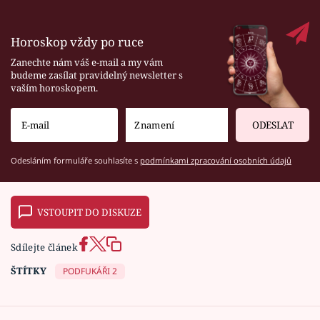
Horoskop vždy po ruce
Zanechte nám váš e-mail a my vám
budeme zasílat pravidelný newsletter s
vaším horoskopem.
ODESLAT
Odesláním formuláře souhlasíte s
podmínkami zpracování osobních údajů
VSTOUPIT DO DISKUZE
Sdílejte článek
ŠTÍTKY
PODFUKÁŘI 2