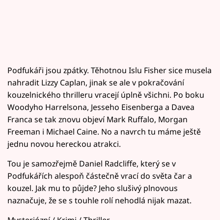
Podfukáři jsou zpátky. Těhotnou Islu Fisher sice musela
nahradit Lizzy Caplan, jinak se ale v pokračování
kouzelnického thrilleru vracejí úplně všichni. Po boku
Woodyho Harrelsona, Jesseho Eisenberga a Davea
Franca se tak znovu objeví Mark Ruffalo, Morgan
Freeman i Michael Caine. No a navrch tu máme ještě
jednu novou hereckou atrakci.
Tou je samozřejmě Daniel Radcliffe, který se v
Podfukářích alespoň částečně vrací do světa čar a
kouzel. Jak mu to půjde? Jeho slušivý plnovous
naznačuje, že se s touhle rolí nehodlá nijak mazat.
Mysteriózní / Krimi / Thriller