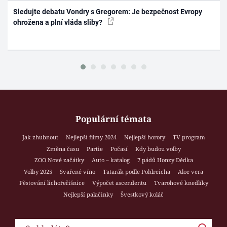
Sledujte debatu Vondry s Gregorem: Je bezpečnost Evropy
ohrožena a plní vláda sliby?
Populární témata
Jak zhubnout
Nejlepší filmy 2024
Nejlepší horory
TV program
Změna času
Partie
Počasí
Kdy budou volby
ZOO Nové začátky
Auto – katalog
7 pádů Honzy Dědka
Volby 2025
Svařené víno
Tatarák podle Pohlreicha
Aloe vera
Pěstování lichořeřišnice
Výpočet ascendentu
Tvarohové knedlíky
Nejlepší palačinky
Švestkový koláč