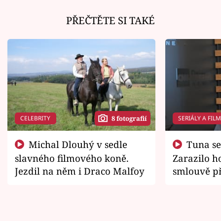
PŘEČTĚTE SI TAKÉ
CELEBRITY
SERIÁLY A FIL
8 fotografií
Michal Dlouhý v sedle
Tuna se chtěl vrátit domů.
slavného filmového koně.
Zarazilo ho
Jezdil na něm i Draco Malfoy
smlouvě př
zemřít