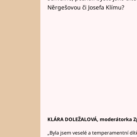
Něrgešovou či Josefa Klímu?
KLÁRA DOLEŽALOVÁ, moderátorka Zp
„Byla jsem veselé a temperamentní dítě