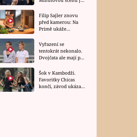
bez dubla
Filip Sajler znovu
před kamerou: Na
Primě ukáže
poctivou kuchyni i
rychlé recepty
Vyřazení se
tentokrát nekonalo.
Dvojčata ale mají po
uzavření třetí etapy
závodu nůž na krku
Šok v Kambodži.
Favoritky Chicas
končí, závod ukázal
svou nejtvrdší tvář