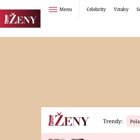
Menu
Celebrity
Vztahy
S
Seriály
Životní styl
ZOO
DIETY A HUBNUTÍ
PROSTŘENO!
CESTOVÁNÍ A
DOVOLENÁ
DUCH
ZDRAVÍ
Trendy:
Pola
Horoskopy
Video
ASTROČLÁNKY
SERIÁLY