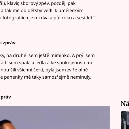
i), klavír, sborový zpěv, později pak
 a tak mě od dětství vedli k uměleckým
tografiích je mi dva a půl roku a šest let.“
 zpráv
roky, na druhé jsem ještě miminko. A prý jsem
ád jsem spala a jedla a ke spokojenosti mi
nou šili všichni čerti, byla jsem zvíře plné
Ale panenky mě taky samozřejmě neminuly.
zpráv
Ná