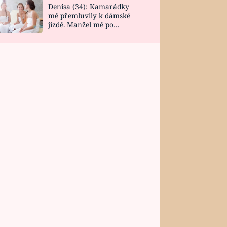
Denisa (34): Kamarádky
mě přemluvily k dámské
jízdě. Manžel mě po
návratu zaskočil