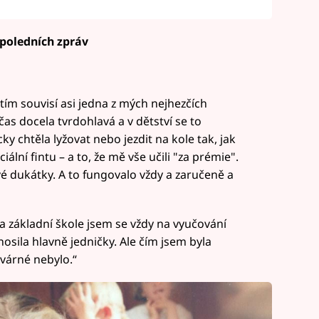
oledních zpráv
tím souvisí asi jedna z mých nejhezčích
as docela tvrdohlavá a v dětství se to
ky chtěla lyžovat nebo jezdit na kole tak, jak
iální fintu – a to, že mě vše učili "za prémie".
é dukátky. A to fungovalo vždy a zaručeně a
na základní škole jsem se vždy na vyučování
osila hlavně jedničky. Ale čím jsem byla
tvárné nebylo.“