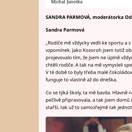
Michal Janotka
SANDRA PARMOVÁ, moderátorka Odp
Sandra Parmová
„Rodiče mě vždycky vedli ke sportu a s 
vzpomínek. Jako Kozoroh jsem totiž obč
projevovalo tím, že jsem ne úplně vždyc
chtěli rodiče. A tak na mě vymysleli spec
V té době to byly třeba malé čokoládov
funguje to vlastně až do dneška.
Co se týká školy, ta mě bavila. Hlavně 
pečlivě připravovala, a tak jsem domů n
stařší, tak už to samozřejmě tak jedno