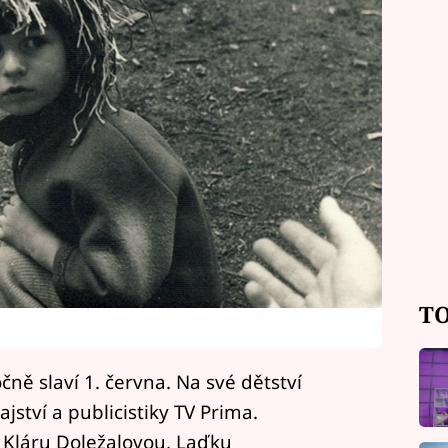
TO
ně slaví 1. června. Na své dětství
ství a publicistiky TV Prima.
ě Kláru Doležalovou, Laďku