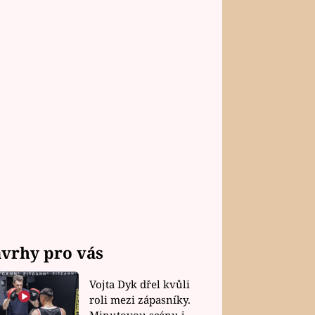
vrhy pro vás
Vojta Dyk dřel kvůli
roli mezi zápasníky.
Minutovou scénu jel