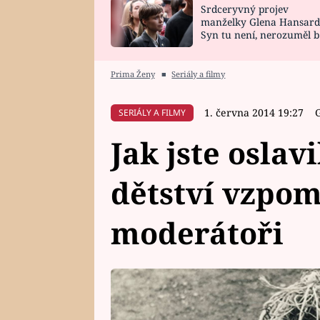
Srdceryvný projev
SNÁŘ
CELEBRITY
manželky Glena Hansard
Syn tu není, nerozuměl b
HOROSKOP NA
VAŘENÍ
tomu, vysvětlila
ROK 2023
Prima Ženy
■
Seriály a filmy
1. června 2014 19:27
SERIÁLY A FILMY
Jak jste oslav
dětství vzpomí
moderátoři