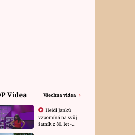
P Videa
Všechna videa
Heidi Janků
vzpomíná na svůj
šatník z 80. let -
Shopaholičky