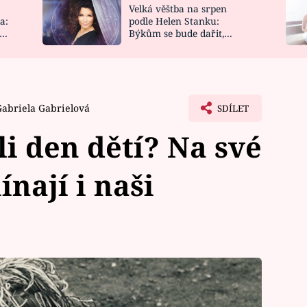
Velká věštba na srpen
NOVINKY
ZAHRADA
a:
podle Helen Stanku:
y
Býkům se bude dařit,
VIDEORECEPTY
DESIGN
Vodnáře čeká jízda
Gabriela Gabrielová
SDÍLET
ili den dětí? Na své
nají i naši