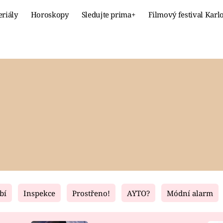
eriály
Horoskopy
Sledujte prima+
Filmový festival Karl
Celebrity
Recept
MÓDA A KRÁSA
HLAVNÍ JÍ
VZTAHY A SEX
SLADKÉ
PRIMA MAMINKA
ZDRAVÉ
bí
Inspekce
Prostřeno!
AYTO?
Módní alarm
Fresh
Living
RECEPTY
BYDLENÍ