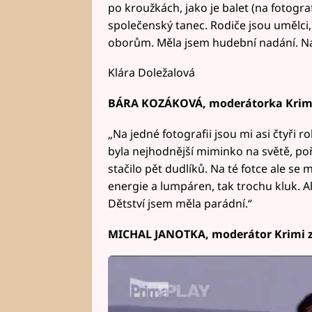
po kroužkách, jako je balet (na fotografi
společenský tanec. Rodiče jsou umělci,
oborům. Měla jsem hudební nadání. Na fo
Klára Doležalová
BÁRA KOZÁKOVÁ, moderátorka Krimi
„Na jedné fotografii jsou mi asi čtyři 
byla nejhodnější miminko na světě, poř
stačilo pět dudlíků. Na té fotce ale se m
energie a lumpáren, tak trochu kluk. 
Dětství jsem měla parádní.“
MICHAL JANOTKA, moderátor Krimi 