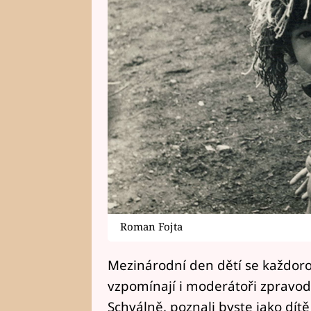
Roman Fojta
Mezinárodní den dětí se každoroč
vzpomínají i moderátoři zpravodaj
Schválně, poznali byste jako dít