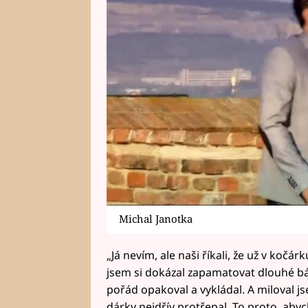
Michal Janotka
„Já nevím, ale naši říkali, že už v kočárk
jsem si dokázal zapamatovat dlouhé b
pořád opakoval a vykládal. A miloval 
dárky nejdřív protřepal. To proto, abych 