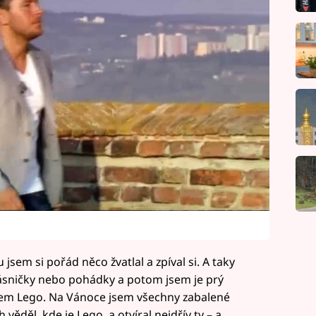
u jsem si pořád něco žvatlal a zpíval si. A taky
ásničky nebo pohádky a potom jsem je prý
jsem Lego. Na Vánoce jsem všechny zabalené
věděl, kde je Lego, a otvíral nejdřív ty – a