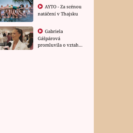
AYTO - Za scénou
natáčení v Thajsku
Gabriela
Gášpárová
promluvila o vztahu
a zakládání rodiny