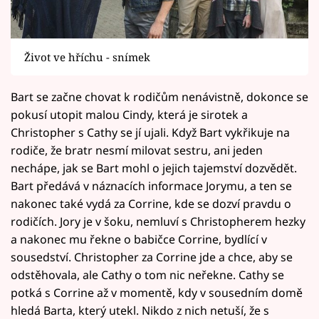
Život ve hříchu - snímek
Bart se začne chovat k rodičům nenávistně, dokonce se
pokusí utopit malou Cindy, která je sirotek a
Christopher s Cathy se jí ujali. Když Bart vykřikuje na
rodiče, že bratr nesmí milovat sestru, ani jeden
nechápe, jak se Bart mohl o jejich tajemství dozvědět.
Bart předává v náznacích informace Jorymu, a ten se
nakonec také vydá za Corrine, kde se dozví pravdu o
rodičích. Jory je v šoku, nemluví s Christopherem hezky
a nakonec mu řekne o babičce Corrine, bydlící v
sousedství. Christopher za Corrine jde a chce, aby se
odstěhovala, ale Cathy o tom nic neřekne. Cathy se
potká s Corrine až v momentě, kdy v sousedním domě
hledá Barta, který utekl. Nikdo z nich netuší, že s