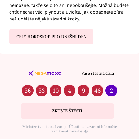
nemožné, takže se o to ani nepokoušejte. Možná budete
chtít nechat věci plynout a uvidíte, jak dopadnete zítra,
než uděláte nějaké zásadní kroky.
CELÝ HOROSKOP PRO DNEŠNÍ DEN
Vaše šťastná čísla
36
33
10
4
9
46
2
ZKUSTE ŠTĚSTÍ
Ministerstvo financí varuje: Účastí na hazardní hře může
vzniknout závislost ⑱