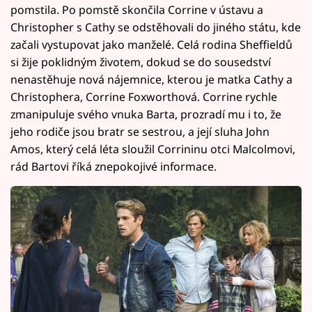
pomstila. Po pomstě skončila Corrine v ústavu a
Christopher s Cathy se odstěhovali do jiného státu, kde
začali vystupovat jako manželé. Celá rodina Sheffieldů
si žije poklidným životem, dokud se do sousedství
nenastěhuje nová nájemnice, kterou je matka Cathy a
Christophera, Corrine Foxworthová. Corrine rychle
zmanipuluje svého vnuka Barta, prozradí mu i to, že
jeho rodiče jsou bratr se sestrou, a její sluha John
Amos, který celá léta sloužil Corrininu otci Malcolmovi,
rád Bartovi říká znepokojivé informace.