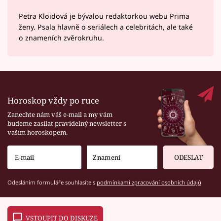
Petra Kloidová je bývalou redaktorkou webu Prima
ženy. Psala hlavně o seriálech a celebritách, ale také
o znameních zvěrokruhu.
Horoskop vždy po ruce
Zanechte nám váš e-mail a my vám
budeme zasílat pravidelný newsletter s
vaším horoskopem.
ODESLAT
Odesláním formuláře souhlasíte s
podmínkami zpracování osobních údajů
VSTOUPIT DO DISKUZE