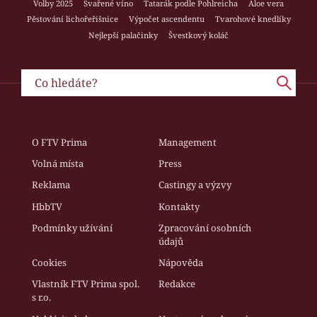
Volby 2025
Svařené víno
Tatarák podle Pohlreicha
Aloe vera
Pěstování lichořeřišnice
Výpočet ascendentu
Tvarohové knedlíky
Nejlepší palačinky
Švestkový koláč
O FTV Prima
Management
Volná místa
Press
Reklama
Castingy a výzvy
HbbTV
Kontakty
Podmínky užívání
Zpracování osobních
údajů
Cookies
Nápověda
Vlastník FTV Prima spol.
Redakce
s r.o.