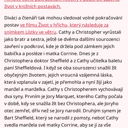
život v knižních postavách.
Diváci a čtenáři tak mohou sledovat volné pokračování
postav
ve filmu Život v hříchu, který následuje za
snímkem Lístky ve větru
. Cathy a Christopher vyrůstali
jako bratr a sestra, ještě se dvěma dalšími sourozenci
zavření v podkroví, kde je držela pod zámkem jejich
babička a posléze i matka Corrine. Dnes je z
Christophera doktor Sheffield a z Cathy učitelka baletu
paní Sheffieldová. I když se oba sourozenci snažili žít
obyčejným životem, jejich vroucná vzájemná láska,
která vzplanula v zajetí, je přemohla a nyní žijí jako
manžel a manželka. Cathy s Christopherem vychovávají
dva syny. Prvním je Jory Marquet, kterého Cathy počala
v době, kdy se snažila žít bez Christophera, ale Joryho
otec zemřel, dřív než se Jory narodil. Druhým synem je
Bart Sheffield, který se narodil z pomsty, neboť Cathy
svedla manžela své matky Corrine, aby se jí za vše