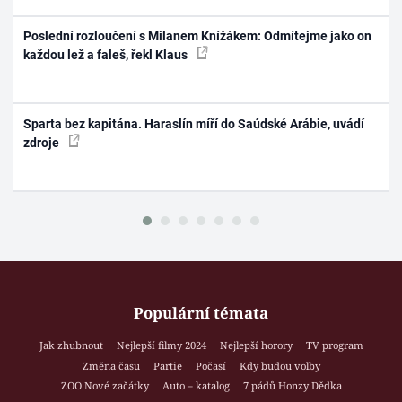
Poslední rozloučení s Milanem Knížákem: Odmítejme jako on
každou lež a faleš, řekl Klaus
Sparta bez kapitána. Haraslín míří do Saúdské Arábie, uvádí
zdroje
Populární témata
Jak zhubnout
Nejlepší filmy 2024
Nejlepší horory
TV program
Změna času
Partie
Počasí
Kdy budou volby
ZOO Nové začátky
Auto – katalog
7 pádů Honzy Dědka