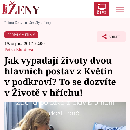
ŽIVĚ
Prima Ženy
■
Seriály a filmy
Trendy:
Polabí
Inspekce
Prostřeno!
AYTO?
SERIÁLY A FILMY
SDÍLET
Módní alarm
Zrádci
Proměny
19. srpna 2017 22:00
Petra Kloidová
Jak vypadají životy dvou
hlavních postav z Květin
Témata
v podkroví? To se dozvíte
Celebrity
v Životě v hříchu!
Žádná položka z playlistu není
Vztahy
Druhé volné pokračování stejnojmenné knižní
dostupná.
Seriály
předlohy Květiny v podkroví uvidíte na Prima
LOVE tuto neděli. Život v hříchu vypráví o