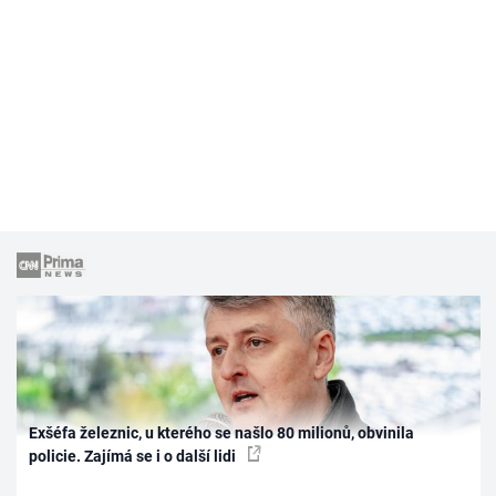
Exšéfa železnic, u kterého se našlo 80 milionů, obvinila
policie. Zajímá se i o další lidi