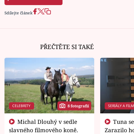
Sdílejte článek
PŘEČTĚTE SI TAKÉ
CELEBRITY
SERIÁLY A FIL
8 fotografií
Michal Dlouhý v sedle
Tuna se chtěl vrátit domů.
slavného filmového koně.
Zarazilo ho