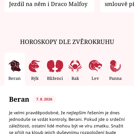
Jezdil na něm i Draco Malfoy
smlouvě př
zemřít
HOROSKOPY DLE ZVĚROKRUHU
Beran
Býk
Blíženci
Rak
Lev
Panna
V
Beran
7. 8. 2026
Je velmi pravděpodobné, že nejlepším řešením je dnes
jednoduše se vzdát kontroly, Berani. Pokud jde o srdeční
záležitosti, ostatní lidé mohou být ve víru zmatku. Snažit
se přijít na kloub jejich duševnímu rozpoložení bude