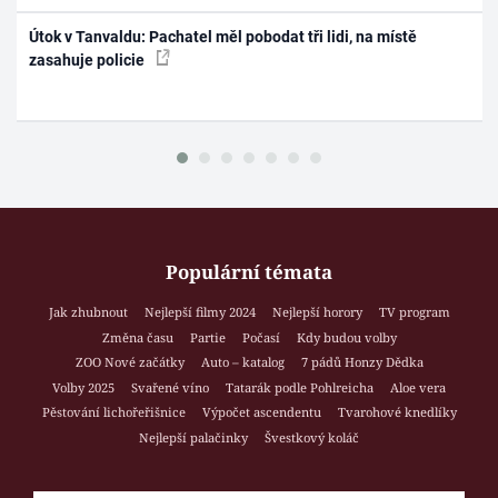
Útok v Tanvaldu: Pachatel měl pobodat tři lidi, na místě
zasahuje policie
Populární témata
Jak zhubnout
Nejlepší filmy 2024
Nejlepší horory
TV program
Změna času
Partie
Počasí
Kdy budou volby
ZOO Nové začátky
Auto – katalog
7 pádů Honzy Dědka
Volby 2025
Svařené víno
Tatarák podle Pohlreicha
Aloe vera
Pěstování lichořeřišnice
Výpočet ascendentu
Tvarohové knedlíky
Nejlepší palačinky
Švestkový koláč