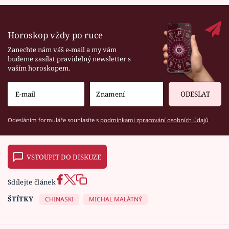
Horoskop vždy po ruce
Zanechte nám váš e-mail a my vám
budeme zasílat pravidelný newsletter s
vaším horoskopem.
ODESLAT
Odesláním formuláře souhlasíte s
podmínkami zpracování osobních údajů
VSTOUPIT DO DISKUZE
Sdílejte článek
ŠTÍTKY
CHINASKI
MICHAL MALÁTNÝ