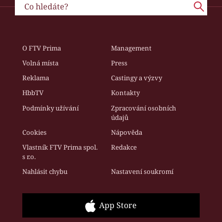
O FTV Prima
Management
Volná místa
Press
Reklama
Castingy a výzvy
HbbTV
Kontakty
Podmínky užívání
Zpracování osobních
údajů
Cookies
Nápověda
Vlastník FTV Prima spol.
Redakce
s r.o.
Nahlásit chybu
Nastavení soukromí
App Store