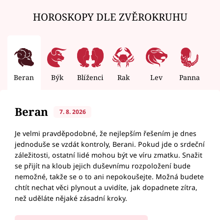
HOROSKOPY DLE ZVĚROKRUHU
Beran
Býk
Blíženci
Rak
Lev
Panna
V
Beran
7. 8. 2026
Je velmi pravděpodobné, že nejlepším řešením je dnes
jednoduše se vzdát kontroly, Berani. Pokud jde o srdeční
záležitosti, ostatní lidé mohou být ve víru zmatku. Snažit
se přijít na kloub jejich duševnímu rozpoložení bude
nemožné, takže se o to ani nepokoušejte. Možná budete
chtít nechat věci plynout a uvidíte, jak dopadnete zítra,
než uděláte nějaké zásadní kroky.