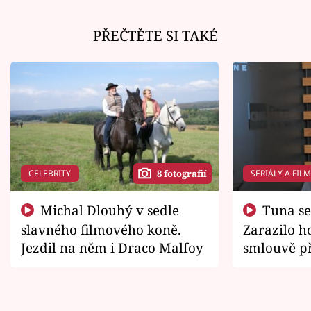
PŘEČTĚTE SI TAKÉ
CELEBRITY
SERIÁLY A FIL
8 fotografií
Michal Dlouhý v sedle
Tuna se chtěl vrátit domů.
slavného filmového koně.
Zarazilo ho
Jezdil na něm i Draco Malfoy
smlouvě př
zemřít