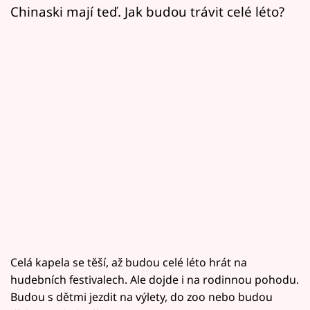
Horoskopy
Chinaski mají teď. Jak budou trávit celé léto?
Sledujte prima+
Filmový festival Karlovy Vary
Pořady
Mámy sobě
Přihlášení
Sledujte nás
Celá kapela se těší, až budou celé léto hrát na
hudebních festivalech. Ale dojde i na rodinnou pohodu.
Budou s dětmi jezdit na výlety, do zoo nebo budou