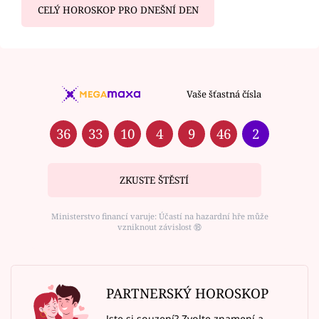
CELÝ HOROSKOP PRO DNEŠNÍ DEN
Vaše šťastná čísla
36
33
10
4
9
46
2
ZKUSTE ŠTĚSTÍ
Ministerstvo financí varuje: Účastí na hazardní hře může
vzniknout závislost ⑱
PARTNERSKÝ HOROSKOP
Jste si souzení? Zvolte znamení a