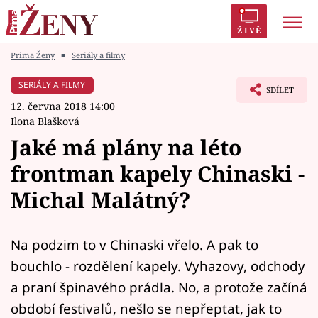
ŽIVĚ
Prima Ženy
■
Seriály a filmy
Trendy:
Polabí
Inspekce
Prostřeno!
AYTO?
SERIÁLY A FILMY
SDÍLET
Módní alarm
Zrádci
Proměny
12. června 2018 14:00
Ilona Blašková
Jaké má plány na léto
frontman kapely Chinaski -
Témata
Michal Malátný?
Celebrity
Na podzim to v Chinaski vřelo. A pak to
Vztahy
bouchlo - rozdělení kapely. Vyhazovy, odchody
Seriály
a praní špinavého prádla. No, a protože začíná
období festivalů, nešlo se nepřeptat, jak to