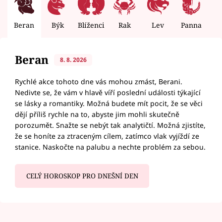
Beran
Býk
Blíženci
Rak
Lev
Panna
V
Beran
8. 8. 2026
Rychlé akce tohoto dne vás mohou zmást, Berani.
Nedivte se, že vám v hlavě víří poslední události týkající
se lásky a romantiky. Možná budete mít pocit, že se věci
dějí příliš rychle na to, abyste jim mohli skutečně
porozumět. Snažte se nebýt tak analytičtí. Možná zjistíte,
že se honíte za ztraceným cílem, zatímco vlak vyjíždí ze
stanice. Naskočte na palubu a nechte problém za sebou.
CELÝ HOROSKOP PRO DNEŠNÍ DEN