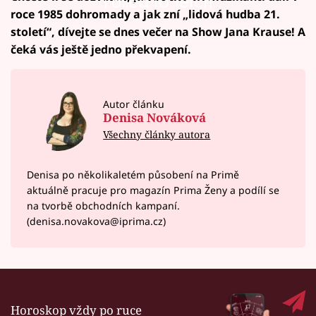
Failed to fetch
roce 1985 dohromady a jak zní „lidová hudba 21.
století“, dívejte se dnes večer na Show Jana Krause! A
čeká vás ještě jedno překvapení.
Autor článku
Denisa Nováková
Všechny články autora
Denisa po několikaletém působení na Primě
aktuálně pracuje pro magazín Prima Ženy a podílí se
na tvorbě obchodních kampaní.
(denisa.novakova@iprima.cz)
Horoskop vždy po ruce