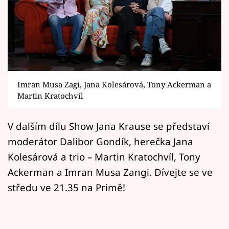
Horoskopy
Sledujte prima+
Filmový festival Karlovy Vary
Pořady
Imran Musa Zagi, Jana Kolesárová, Tony Ackerman a
Martin Kratochvíl
Mámy sobě
V dalším dílu Show Jana Krause se představí
Přihlášení
moderátor Dalibor Gondík, herečka Jana
Kolesárová a trio – Martin Kratochvíl, Tony
Ackerman a Imran Musa Zangi. Dívejte se ve
Sledujte nás
středu ve 21.35 na Primě!