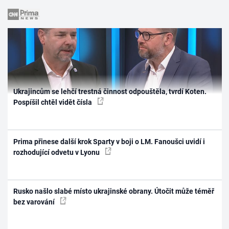
Ukrajincům se lehčí trestná činnost odpouštěla, tvrdí Koten.
Pospíšil chtěl vidět čísla
Prima přinese další krok Sparty v boji o LM. Fanoušci uvidí i
rozhodující odvetu v Lyonu
Rusko našlo slabé místo ukrajinské obrany. Útočit může téměř
bez varování