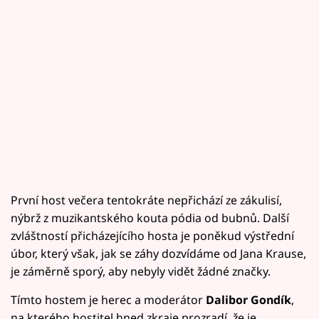
První host večera tentokráte nepřichází ze zákulisí,
nýbrž z muzikantského kouta pódia od bubnů. Další
zvláštností přicházejícího hosta je poněkud výstřední
úbor, který však, jak se záhy dozvídáme od Jana Krause,
je záměrně sporý, aby nebyly vidět žádné značky.
Tímto hostem je herec a moderátor
Dalibor Gondík
,
na kterého hostitel hned zkraje prozradí, že je