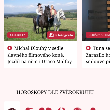
CELEBRITY
SERIÁLY A FIL
8 fotografií
Michal Dlouhý v sedle
Tuna se chtěl vrátit domů.
slavného filmového koně.
Zarazilo ho
Jezdil na něm i Draco Malfoy
smlouvě př
zemřít
HOROSKOPY DLE ZVĚROKRUHU