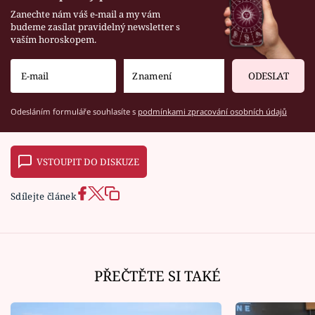
Zanechte nám váš e-mail a my vám
budeme zasílat pravidelný newsletter s
vaším horoskopem.
ODESLAT
Odesláním formuláře souhlasíte s
podmínkami zpracování osobních údajů
VSTOUPIT DO DISKUZE
Sdílejte článek
PŘEČTĚTE SI TAKÉ