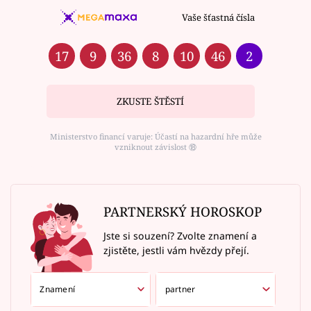
Vaše šťastná čísla
17
9
36
8
10
46
2
ZKUSTE ŠTĚSTÍ
Ministerstvo financí varuje: Účastí na hazardní hře může
vzniknout závislost ⑱
PARTNERSKÝ HOROSKOP
Jste si souzení? Zvolte znamení a
zjistěte, jestli vám hvězdy přejí.