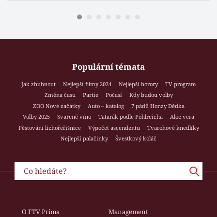
Populární témata
Jak zhubnout
Nejlepší filmy 2024
Nejlepší horory
TV program
Změna času
Partie
Počasí
Kdy budou volby
ZOO Nové začátky
Auto – katalog
7 pádů Honzy Dědka
Volby 2025
Svařené víno
Tatarák podle Pohlreicha
Aloe vera
Pěstování lichořeřišnice
Výpočet ascendentu
Tvarohové knedlíky
Nejlepší palačinky
Švestkový koláč
O FTV Prima
Management