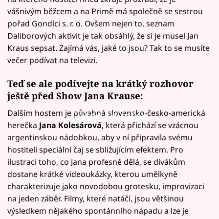
vášnivým běžcem a na Primě má společně se sestrou
pořad Gondíci s. r. o. Ovšem nejen to, seznam
Daliborových aktivit je tak obsáhlý, že si je musel Jan
Kraus sepsat. Zajímá vás, jaké to jsou? Tak to se musíte
večer podívat na televizi.
Teď se ale podívejte na krátký rozhovor
ještě před Show Jana Krause:
Dalším hostem je půvabná slovensko-česko-americká
Failed to fetch
herečka
Jana Kolesárová
, která přichází se vzácnou
argentinskou nádobkou, aby v ní připravila svému
hostiteli speciální čaj se sbližujícím efektem. Pro
ilustraci toho, co Jana profesně dělá, se divákům
dostane krátké videoukázky, kterou umělkyně
charakterizuje jako novodobou grotesku, improvizaci
na jeden záběr. Filmy, které natáčí, jsou většinou
výsledkem nějakého spontánního nápadu a lze je