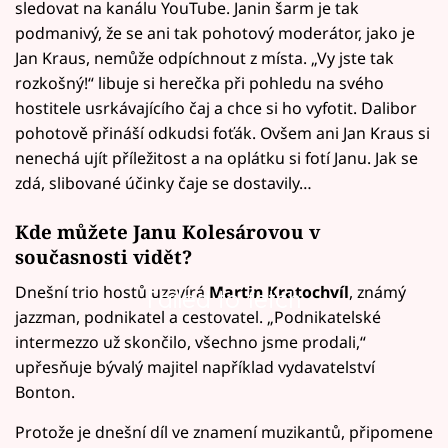
sledovat na kanálu YouTube. Janin šarm je tak
podmanivý, že se ani tak pohotový moderátor, jako je
Jan Kraus, nemůže odpíchnout z místa. „Vy jste tak
rozkošný!“ libuje si herečka při pohledu na svého
hostitele usrkávajícího čaj a chce si ho vyfotit. Dalibor
pohotově přináší odkudsi foťák. Ovšem ani Jan Kraus si
nenechá ujít příležitost a na oplátku si fotí Janu. Jak se
zdá, slibované účinky čaje se dostavily…
Kde můžete Janu Kolesárovou v
současnosti vidět?
Dnešní trio hostů uzavírá
Martin Kratochvíl
, známý
Failed to fetch
jazzman, podnikatel a cestovatel. „Podnikatelské
intermezzo už skončilo, všechno jsme prodali,“
upřesňuje bývalý majitel například vydavatelství
Bonton.
Protože je dnešní díl ve znamení muzikantů, připomene