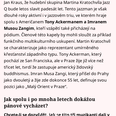
Jan Kraus, že hudební skupina Martina Kratochvíla Jazz
Q bude letos slavit padesát let. Tento jazzman je však
dlouhé roky aktivní i v jazzovém triu, ve kterém hraje
spolu s Američanem
Tony Ackermanem a Imranem
Musou Zangim
, kteří vzápětí také přicházejí na
pódium. Členové této kapely by mohli sloužit za příklad
funkčního multikulturního uskupení. Martin Kratochvíl
se charakterizuje jako reprezentant umírněného
křesťanství západního typu. Tony Ackerman, který
pochází ze San Franciska, ale v Praze žije již více než
třicet let, tvrdí že zastupuje americký židovský
buddhismus. Imran Musa Zangi, který přišel do Prahy
jako dvouletý a žije zde dokonce 55 let, definuje svou
pozici jako „Malý Orient v Praze“.
Jak spolu i po mnoha letech dokážou
pánové vycházet?
Chcete-li se dozvědět, jak se tito tři muzikanti dali v