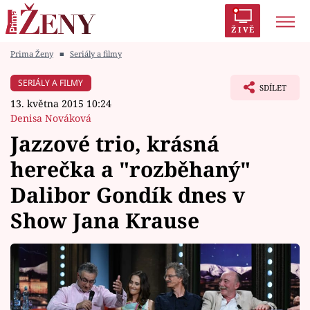
ŽIVĚ
Prima Ženy
■
Seriály a filmy
Trendy:
Polabí
Inspekce
Prostřeno!
AYTO?
SERIÁLY A FILMY
SDÍLET
Módní alarm
Zrádci
Proměny
13. května 2015 10:24
Denisa Nováková
Jazzové trio, krásná
herečka a "rozběhaný"
Témata
Dalibor Gondík dnes v
Celebrity
Show Jana Krause
Vztahy
Seriály