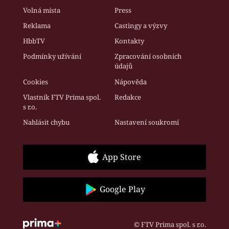
Volná místa
Press
Reklama
Castingy a výzvy
HbbTV
Kontakty
Podmínky užívání
Zpracování osobních
údajů
Cookies
Nápověda
Vlastník FTV Prima spol.
Redakce
s r.o.
Nahlásit chybu
Nastavení soukromí
App Store
Google Play
© FTV Prima spol. s r.o.