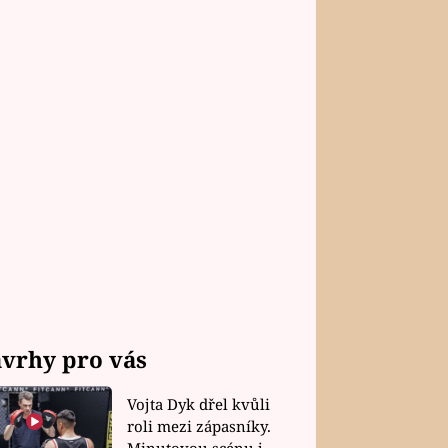
vrhy pro vás
Vojta Dyk dřel kvůli
roli mezi zápasníky.
Minutovou scénu jel