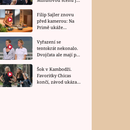
bez dubla
Filip Sajler znovu
před kamerou: Na
Primě ukáže
poctivou kuchyni i
rychlé recepty
Vyřazení se
tentokrát nekonalo.
Dvojčata ale mají po
uzavření třetí etapy
závodu nůž na krku
Šok v Kambodži.
Favoritky Chicas
končí, závod ukázal
svou nejtvrdší tvář