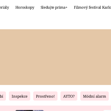
eriály
Horoskopy
Sledujte prima+
Filmový festival Karl
Celebrity
Recept
MÓDA A KRÁSA
HLAVNÍ JÍ
VZTAHY A SEX
SLADKÉ
PRIMA MAMINKA
ZDRAVÉ
bí
Inspekce
Prostřeno!
AYTO?
Módní alarm
Fresh
Living
RECEPTY
BYDLENÍ