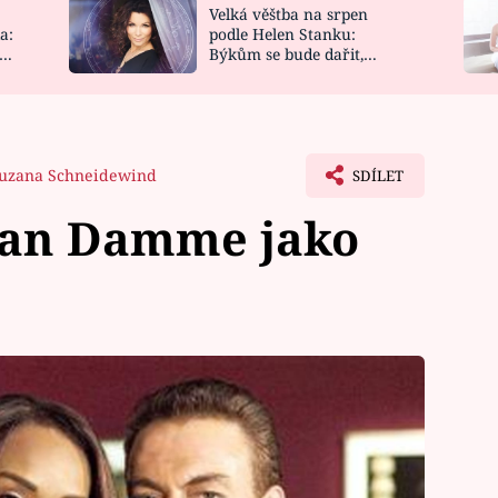
Velká věštba na srpen
NOVINKY
ZAHRADA
a:
podle Helen Stanku:
y
Býkům se bude dařit,
VIDEORECEPTY
DESIGN
Vodnáře čeká jízda
uzana Schneidewind
SDÍLET
van Damme jako