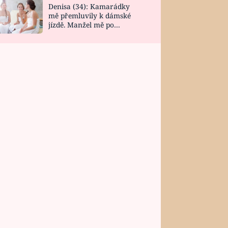
Denisa (34): Kamarádky
mě přemluvily k dámské
jízdě. Manžel mě po
návratu zaskočil