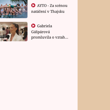
AYTO - Za scénou
natáčení v Thajsku
Gabriela
Gášpárová
promluvila o vztahu
a zakládání rodiny