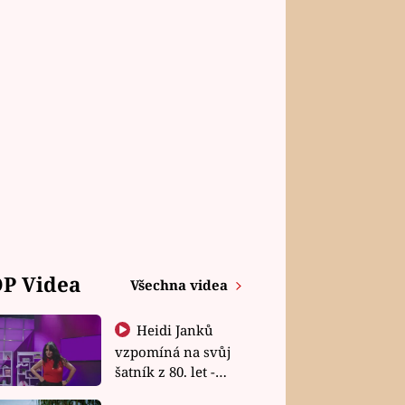
P Videa
Všechna videa
Heidi Janků
vzpomíná na svůj
šatník z 80. let -
Shopaholičky