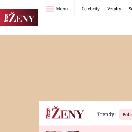
Menu
Celebrity
Vztahy
S
Seriály
Životní styl
ZOO
DIETY A HUBNUTÍ
PROSTŘENO!
CESTOVÁNÍ A
DOVOLENÁ
DUCH
ZDRAVÍ
Trendy:
Pola
Horoskopy
Video
ASTROČLÁNKY
SERIÁLY