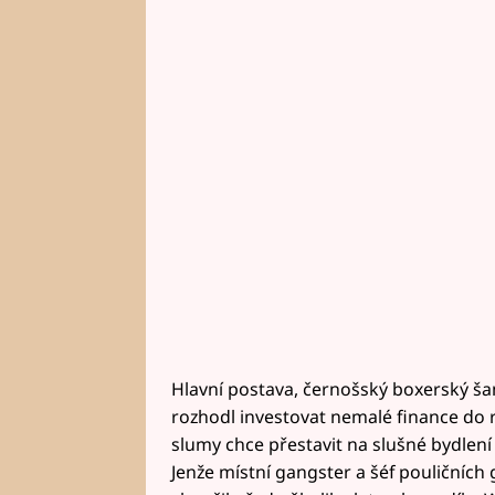
Hlavní postava, černošský boxerský ša
rozhodl investovat nemalé finance do r
slumy chce přestavit na slušné bydlen
Jenže místní gangster a šéf pouličních g