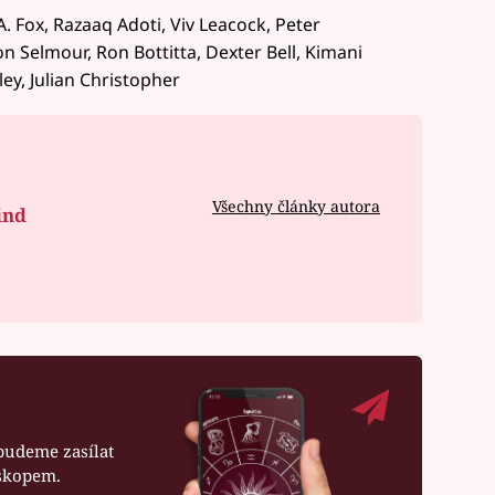
 Fox, Razaaq Adoti, Viv Leacock, Peter
n Selmour, Ron Bottitta, Dexter Bell, Kimani
ey, Julian Christopher
Všechny články autora
ind
budeme zasílat
oskopem.