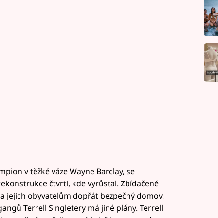
mpion v těžké váze Wayne Barclay, se
ekonstrukce čtvrti, kde vyrůstal. Zbídačené
í a jejich obyvatelům dopřát bezpečný domov.
angů Terrell Singletery má jiné plány. Terrell