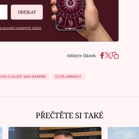
ODESLAT
racování osobních údajů
Sdílejte článek
JEAN-CLAUDE VAN DAMME
ELITA ARMÁDY
PŘEČTĚTE SI TAKÉ