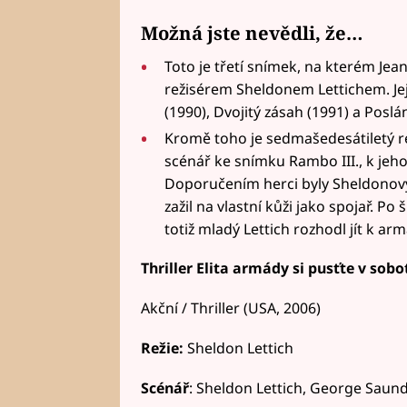
Možná jste nevědli, že…
Toto je třetí snímek, na kterém J
režisérem Sheldonem Lettichem. Jeji
(1990), Dvojitý zásah (1991) a Poslán
Kromě toho je sedmašedesátiletý r
scénář ke snímku Rambo III., k jeho
Doporučením herci byly Sheldonovy 
zažil na vlastní kůži jako spojař. Po
totiž mladý Lettich rozhodl jít k ar
Thriller Elita armády si pusťte v sob
Akční / Thriller (USA, 2006)
Režie:
Sheldon Lettich
Scénář
: Sheldon Lettich, George Saun