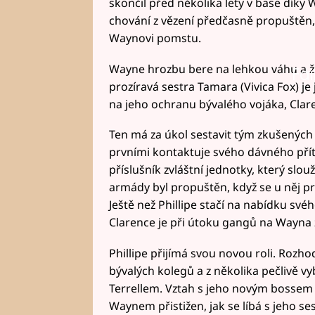
skončil před několika lety v base díky 
chování z vězení předčasně propuštěn
Waynovi pomstu.
Wayne hrozbu bere na lehkou váhu a žá
Fai
prozíravá sestra Tamara (Vivica Fox) je
na jeho ochranu bývalého vojáka, Cla
Ten má za úkol sestavit tým zkušenýc
prvními kontaktuje svého dávného přítel
příslušník zvláštní jednotky, který slou
armády byl propuštěn, když se u něj p
Ještě než Phillipe stačí na nabídku své
Clarence je při útoku gangů na Wayna z
Phillipe přijímá svou novou roli. Roz
bývalých kolegů a z několika pečlivě vy
Terrellem. Vztah s jeho novým bossem se
Waynem přistižen, jak se líbá s jeho se