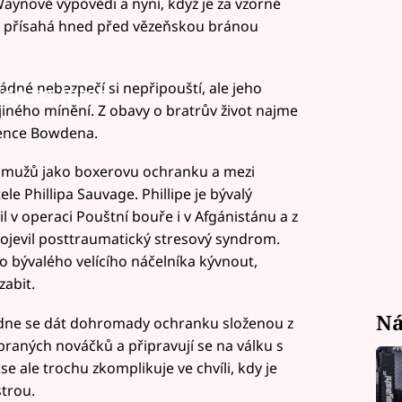
Waynově výpovědi a nyní, když je za vzorné
, přísahá hned před vězeňskou bránou
dné nebezpečí si nepřipouští, ale jeho
led to fetch
 jiného mínění. Z obavy o bratrův život najme
rence Bowdena.
h mužů jako boxerovu ochranku a mezi
e Phillipa Sauvage. Phillipe je bývalý
žil v operaci Pouštní bouře i v Afgánistánu a z
rojevil posttraumatický stresový syndrom.
ho bývalého velícího náčelníka kývnout,
abit.
Ná
hodne se dát dohromady ochranku složenou z
braných nováčků a připravují se na válku s
 ale trochu zkomplikuje ve chvíli, kdy je
strou.