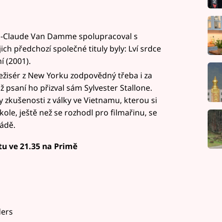
ean-Claude Van Damme spolupracoval s
ch předchozí společné tituly byly: Lví srdce
í (2001).
ežisér z New Yorku zodpovědný třeba i za
ž psaní ho přizval sám Sylvester Stallone.
zkušenosti z války ve Vietnamu, kterou si
 škole, ještě než se rozhodl pro filmařinu, se
mádě.
otu ve 21.35 na Primě
ders