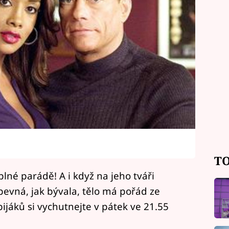
TO
né parádě! A i když na jeho tváři
 pevná, jak bývala, tělo má pořád ze
jáků si vychutnejte v pátek ve 21.55