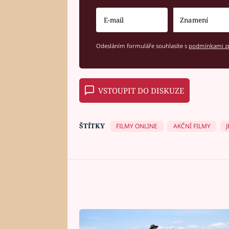
Odesláním formuláře souhlasíte s
podmínkami zp
VSTOUPIT DO DISKUZE
ŠTÍTKY
FILMY ONLINE
AKČNÍ FILMY