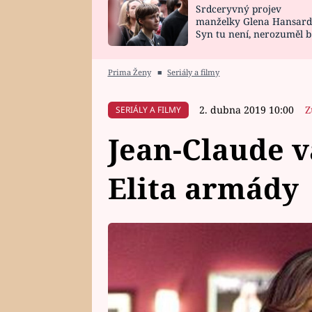
Srdceryvný projev
SNÁŘ
CELEBRITY
manželky Glena Hansard
Syn tu není, nerozuměl b
HOROSKOP NA
VAŘENÍ
tomu, vysvětlila
ROK 2023
Prima Ženy
■
Seriály a filmy
2. dubna 2019 10:00
Z
SERIÁLY A FILMY
Jean-Claude 
Elita armády