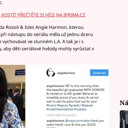
c.
KOSTÍ? PŘEČTĚTE SI VÍCE NA IPRIMA.CZ
da Rizzoli & Isles Angie Harmon, kterou
Ta při nástupu do seriálu měla už jednu dceru
e vychovávat ve slunném L.A. A tak je i s
, aby děti seriálové hvězdy mohly vyrůstat v
Ná