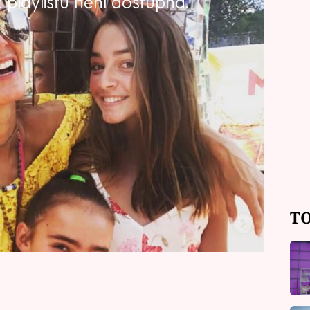
playlistu není dostupná.
ako sarkastickou vyšetřovatelku v
tří dcer. Na jejich výchově se podílela
tátu. Teď si svou roli matky užívá na
nebo matka?
TO