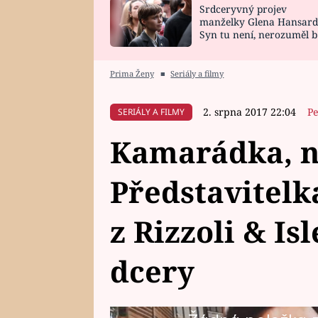
Srdceryvný projev
SNÁŘ
CELEBRITY
manželky Glena Hansard
Syn tu není, nerozuměl b
HOROSKOP NA
VAŘENÍ
tomu, vysvětlila
ROK 2023
Prima Ženy
■
Seriály a filmy
2. srpna 2017 22:04
Pe
SERIÁLY A FILMY
Kamarádka, 
Představitelk
z Rizzoli & Is
dcery