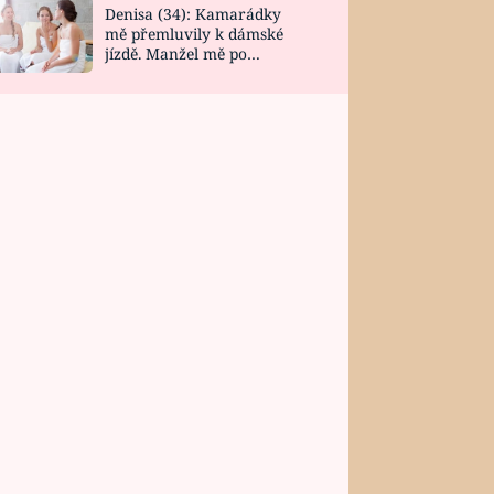
Denisa (34): Kamarádky
mě přemluvily k dámské
jízdě. Manžel mě po
návratu zaskočil