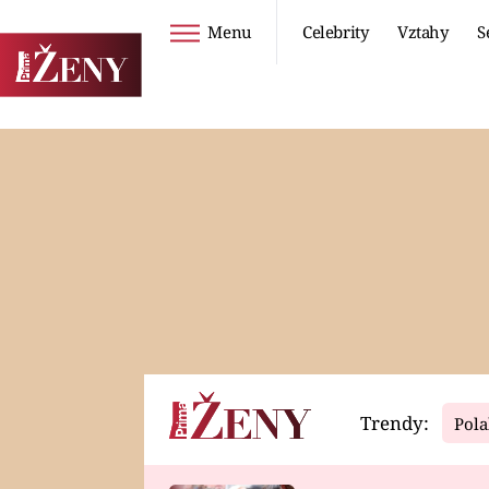
Menu
Celebrity
Vztahy
S
Seriály
Životní styl
ZOO
DIETY A HUBNUTÍ
PROSTŘENO!
CESTOVÁNÍ A
DOVOLENÁ
DUCH
ZDRAVÍ
Trendy:
Pola
Horoskopy
Video
ASTROČLÁNKY
SERIÁLY