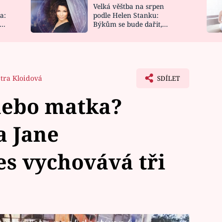
Velká věštba na srpen
NOVINKY
ZAHRADA
a:
podle Helen Stanku:
y
Býkům se bude dařit,
VIDEORECEPTY
DESIGN
Vodnáře čeká jízda
tra Kloidová
SDÍLET
nebo matka?
a Jane
les vychovává tři