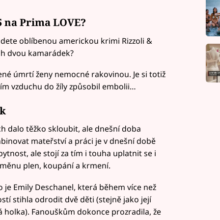
15 na Prima LOVE?
jdete oblíbenou americkou krimi Rizzoli &
tech dvou kamarádek?
né úmrtí ženy nemocné rakovinou. Je si totiž
knutím vzduchu do žíly způsobil embolii…
ek
ch dalo těžko skloubit, ale dnešní doba
inovat mateřství a práci je v dnešní době
nost, ale stojí za tím i touha uplatnit se i
výměnu plen, koupání a krmení.
o je Emily Deschanel, která během více než
stí stihla odrodit dvě děti (stejně jako její
á holka). Fanouškům dokonce prozradila, že