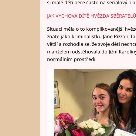
si malé děti bere často na seriálový pla
JAK VYCHOVÁ DÍTĚ HVĚZDA SBĚRATELŮ 
Situaci měla o to komplikovanější hvěz
znáte jako kriminalistku Jane Rizzoli. 
větší a rozhodla se, že svoje děti nechc
manželem odstěhovala do Jižní Karolíny
normálním prostředí.