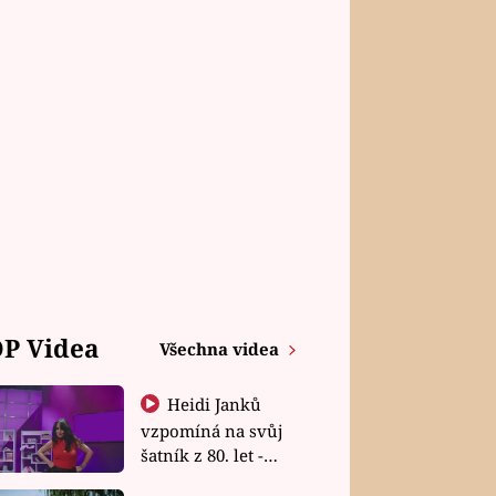
P Videa
Všechna videa
Heidi Janků
vzpomíná na svůj
šatník z 80. let -
Shopaholičky