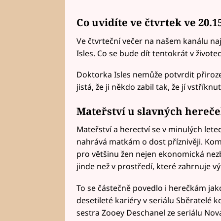
Co uvidíte ve čtvrtek ve 20.
Ve čtvrteční večer na našem kanálu na
Isles. Co se bude dít tentokrát v živo
Doktorka Isles nemůže potvrdit přiroze
jistá, že ji někdo zabil tak, že jí vstří
Mateřství u slavných hereč
Mateřství a herectví se v minulých lete
nahrává matkám o dost příznivěji. Komb
pro většinu žen nejen ekonomická nezbyt
jinde než v prostředí, které zahrnuje 
To se částečně povedlo i herečkám jak
desetileté kariéry v seriálu Sběratelé ko
sestra Zooey Deschanel ze seriálu Nov