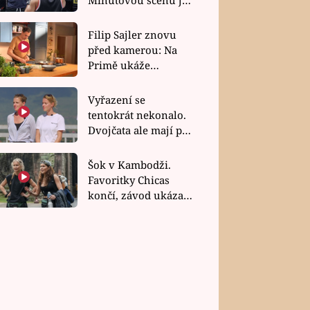
bez dubla
Filip Sajler znovu
před kamerou: Na
Primě ukáže
poctivou kuchyni i
rychlé recepty
Vyřazení se
tentokrát nekonalo.
Dvojčata ale mají po
uzavření třetí etapy
závodu nůž na krku
Šok v Kambodži.
Favoritky Chicas
končí, závod ukázal
svou nejtvrdší tvář