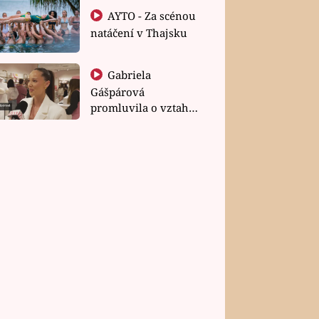
AYTO - Za scénou
natáčení v Thajsku
Gabriela
Gášpárová
promluvila o vztahu
a zakládání rodiny