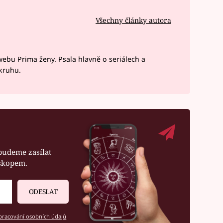
Všechny články autora
webu Prima ženy. Psala hlavně o seriálech a
okruhu.
budeme zasílat
oskopem.
ODESLAT
racování osobních údajů