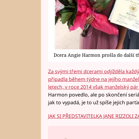
Dcera Angie Harmon prošla do další t
Za svými třemi dcerami odjížděla každý 
připadla během týdne na jejího manžel
letech, v roce 2014 však manželský pár 
Harmon povedlo, ale po skončení seriá
jak to vypadá, je to už spíše jejich par
JAK SI PŘEDSTAVITELKA JANE RIZZOLI