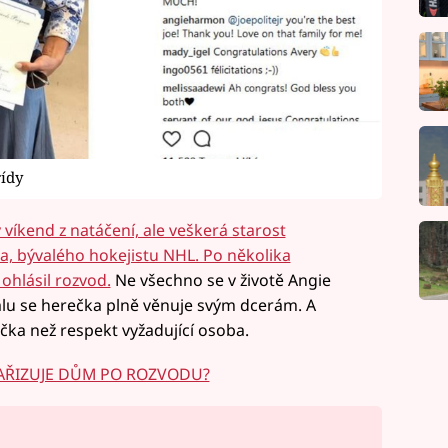
řídy
víkend z natáčení, ale veškerá starost
a, bývalého hokejistu NHL. Po několika
ohlásil rozvod.
Ne všechno se v životě Angie
lu se herečka plně věnuje svým dcerám. A
ťačka než respekt vyžadující osoba.
 ZAŘIZUJE DŮM PO ROZVODU?