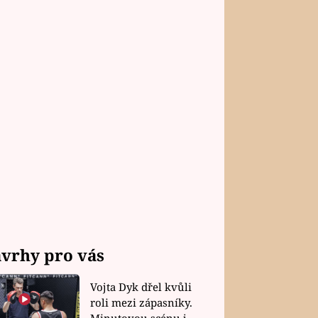
vrhy pro vás
Vojta Dyk dřel kvůli
roli mezi zápasníky.
Minutovou scénu jel