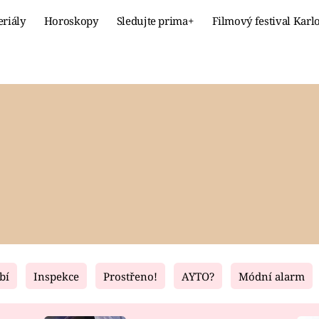
eriály
Horoskopy
Sledujte prima+
Filmový festival Karl
Celebrity
Recept
MÓDA A KRÁSA
HLAVNÍ JÍ
VZTAHY A SEX
SLADKÉ
PRIMA MAMINKA
ZDRAVÉ
bí
Inspekce
Prostřeno!
AYTO?
Módní alarm
Fresh
Living
RECEPTY
BYDLENÍ