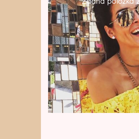
Žádná položka z 
Angie Harmon, již můžete znát j
seriálu Rizzoli & Isles, je matkou 
částečně kvůli natáčení v jiném s
sto procent. Je víc kamarádka, 