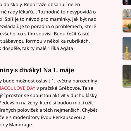
p do školy. Reportáže obsahují nejen
orné rady lékařů. „Rozhodně to nevypovídá o
cí. Spíš je to návod pro maminky, jak být nad
nezvládají. Je to poradna o problémech, které
 všeho, co s tím souvisí. Budu řešit časté
t zábavnou formou v několika rubrikách.
k dospělé, tak ty malé,“ říká Agáta
iny s diváky! Na 1. máje
 bude možnost oslavit 1. května narozeniny
ACOL LOVE DAY
v pražské Grébovce. Ta se
jší prostor se spoustou aktivit v duchu lásky,
především na ženy, které si budou moci užít
rahých poloviček a těch nejmenších. Chybět
 čele s moderátory Evou Perkausovou a
piny Mandrage.