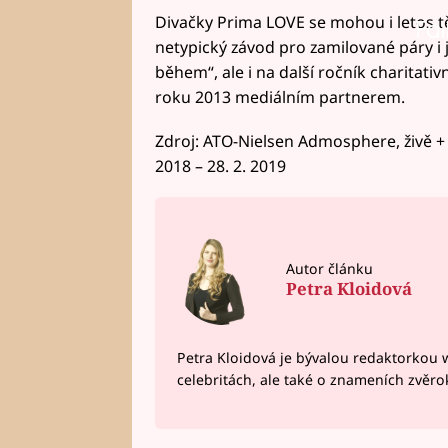
Divačky Prima LOVE se mohou i letos 
Fai
netypický závod pro zamilované páry i 
během“, ale i na další ročník charitat
roku 2013 mediálním partnerem.
Zdroj: ATO-Nielsen Admosphere, živě + T
2018 – 28. 2. 2019
Autor článku
Petra Kloidová
Petra Kloidová je bývalou redaktorkou 
celebritách, ale také o znameních zvěr