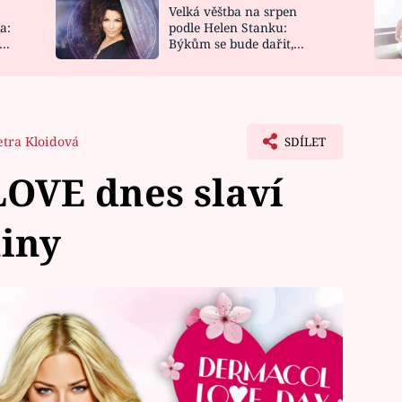
Velká věštba na srpen
NOVINKY
ZAHRADA
a:
podle Helen Stanku:
y
Býkům se bude dařit,
VIDEORECEPTY
DESIGN
Vodnáře čeká jízda
etra Kloidová
SDÍLET
OVE dnes slaví
iny