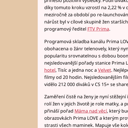
přineslo pozitivní výsledky. Podíl divák
díky tomuto kroku vzrostl na 2,22 % v 
meziročně za období po re-launchování v
nárůst byl v cílové skupině žen staršíc
programový ředitel
FTV Prima
.
Programová skladba kanálu Prima LOVE
obohacena o žánr telenovely, který ny
popularitu srovnatelnou s dobou boomu
nejsledovanější pořady stanice Prima L
hotel
, Tisíc a jedna noc a
Velvet
. Nejlép
filmy od 20 hodin. Nejsledovanějším fi
vidělo 212 000 diváků v CS 15+ se share
Zaměření čistě na ženy je nyní stěžejní 
rolí žen v jejich životě je role matky,
přináší pořad
Máma nad věcí
, který b
obrazovkách Prima LOVE a kterým pro
strasti všech maminek. Mapuje vše kol