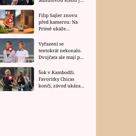
bez dubla
Filip Sajler znovu
před kamerou: Na
Primě ukáže
poctivou kuchyni i
rychlé recepty
Vyřazení se
tentokrát nekonalo.
Dvojčata ale mají po
uzavření třetí etapy
závodu nůž na krku
Šok v Kambodži.
Favoritky Chicas
končí, závod ukázal
svou nejtvrdší tvář