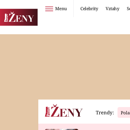
Menu
Celebrity
Vztahy
S
Seriály
Životní styl
ZOO
DIETY A HUBNUTÍ
PROSTŘENO!
CESTOVÁNÍ A
DOVOLENÁ
DUCH
ZDRAVÍ
Trendy:
Pola
Horoskopy
Video
ASTROČLÁNKY
SERIÁLY