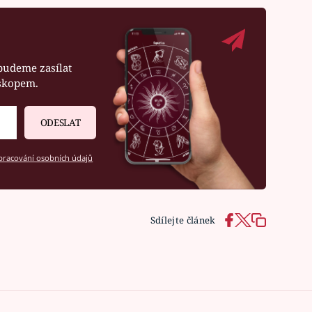
budeme zasílat
oskopem.
ODESLAT
racování osobních údajů
Sdílejte článek