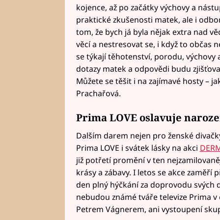
kojence, až po začátky výchovy a nástu
praktické zkušenosti matek, ale i odb
tom, že bych já byla nějak extra nad vě
věcí a nestresovat se, i když to občas 
se týkají těhotenství, porodu, výchovy a
dotazy matek a odpovědi budu zjišťova
Můžete se těšit i na zajímavé hosty – ja
Prachařová.
Prima LOVE oslavuje narozen
Dalším darem nejen pro ženské divačky
Prima LOVE i svátek lásky na akci
DERM
již potřetí promění v ten nejzamilovaně
krásy a zábavy. I letos se akce zaměří 
den plný hýčkání za doprovodu svých d
nebudou známé tváře televize Prima v
Petrem Vágnerem, ani vystoupení sku