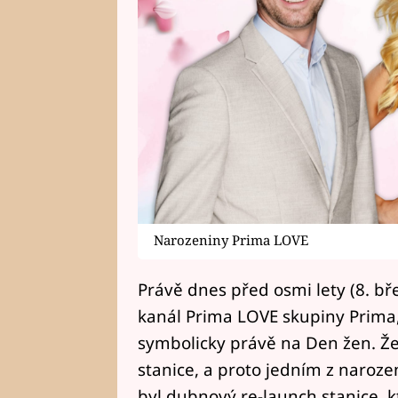
Narozeniny Prima LOVE
Právě dnes před osmi lety (8. bř
kanál Prima LOVE skupiny Prima,
symbolicky právě na Den žen. Žen
stanice, a proto jedním z naroz
byl dubnový re-launch stanice, kt