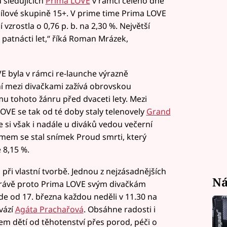
ů sledujících
Prima LOVE
v rámci celého dne
cílové skupině 15+. V prime time Prima LOVE
zrostla o 0,76 p. b. na 2,30 %. Největší
h patnácti let,“ říká Roman Mrázek,
 byla v rámci re-launche výrazně
ní mezi divačkami zažívá obrovskou
 tohoto žánru před dvaceti lety. Mezi
OVE se tak od té doby staly telenovely
Grand
e si však i nadále u diváků vedou večerní
lmem se stal snímek Proud smrti, který
 8,15 %.
i při vlastní tvorbě. Jednou z nejzásadnějších
Ná
 a právě proto Prima LOVE svým divačkám
ude od 17. března každou neděli v 11.30 na
vází
Agáta Prachařová
. Obsáhne radosti i
em dětí od těhotenství přes porod, péči o