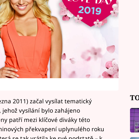
TO
ezna 2011) začal vysílat tematický
 jehož vysílání bylo zahájeno
y patří mezi klíčové diváky této
eninových překvapení uplynulého roku
erá se tak vrátila ke své podstatě – k