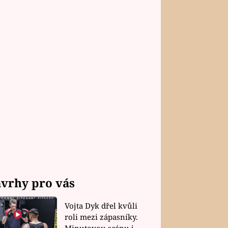
vrhy pro vás
Vojta Dyk dřel kvůli
roli mezi zápasníky.
Minutovou scénu jel