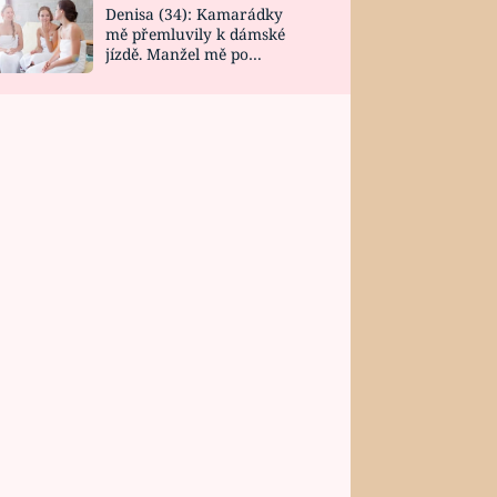
Denisa (34): Kamarádky
mě přemluvily k dámské
jízdě. Manžel mě po
návratu zaskočil