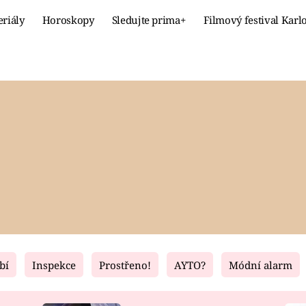
eriály
Horoskopy
Sledujte prima+
Filmový festival Karl
Celebrity
Recept
MÓDA A KRÁSA
HLAVNÍ JÍ
VZTAHY A SEX
SLADKÉ
PRIMA MAMINKA
ZDRAVÉ
bí
Inspekce
Prostřeno!
AYTO?
Módní alarm
Fresh
Living
RECEPTY
BYDLENÍ