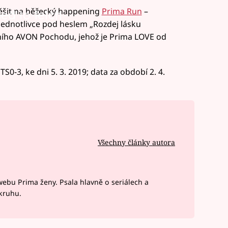
těšit na běžecký happening
Prima Run
–
led to fetch
jednotlivce pod heslem „Rozdej lásku
ivního AVON Pochodu, jehož je Prima LOVE od
S0-3, ke dni 5. 3. 2019; data za období 2. 4.
Všechny články autora
webu Prima ženy. Psala hlavně o seriálech a
okruhu.