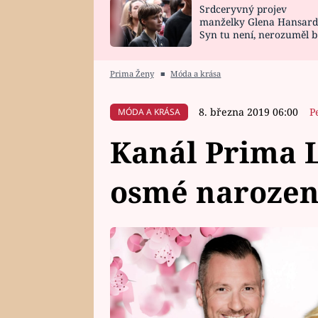
Srdceryvný projev
SNÁŘ
CELEBRITY
manželky Glena Hansard
Syn tu není, nerozuměl b
HOROSKOP NA
VAŘENÍ
tomu, vysvětlila
ROK 2023
Prima Ženy
■
Móda a krása
8. března 2019 06:00
P
MÓDA A KRÁSA
Kanál Prima L
osmé narozen