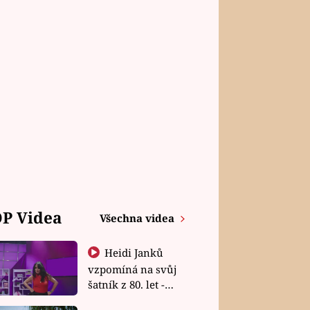
P Videa
Všechna videa
Heidi Janků
vzpomíná na svůj
šatník z 80. let -
Shopaholičky