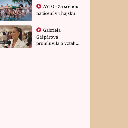
AYTO - Za scénou
natáčení v Thajsku
Gabriela
Gášpárová
promluvila o vztahu
a zakládání rodiny