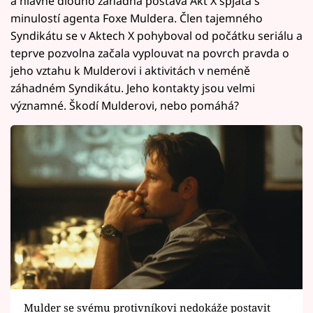
a hlavně dlouho záhadná postava Akt X spjatá s
minulostí agenta Foxe Muldera. Člen tajemného
Syndikátu se v Aktech X pohyboval od počátku seriálu a
teprve pozvolna začala vyplouvat na povrch pravda o
jeho vztahu k Mulderovi i aktivitách v neméně
záhadném Syndikátu. Jeho kontakty jsou velmi
významné. Škodí Mulderovi, nebo pomáhá?
Mulder se svému protivníkovi nedokáže postavit