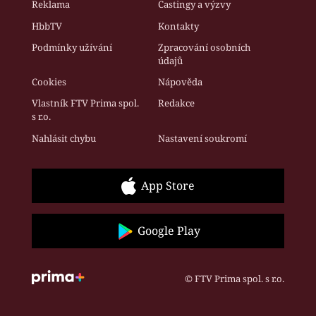
Reklama
Castingy a výzvy
HbbTV
Kontakty
Podmínky užívání
Zpracování osobních
údajů
Cookies
Nápověda
Vlastník FTV Prima spol.
Redakce
s r.o.
Nahlásit chybu
Nastavení soukromí
App Store
Google Play
© FTV Prima spol. s r.o.