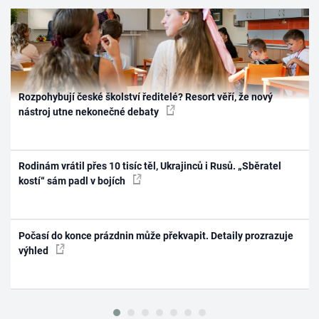
Rozpohybují české školství ředitelé? Resort věří, že nový
nástroj utne nekonečné debaty
Rodinám vrátil přes 10 tisíc těl, Ukrajinců i Rusů. „Sběratel
kostí“ sám padl v bojích
Počasí do konce prázdnin může překvapit. Detaily prozrazuje
výhled