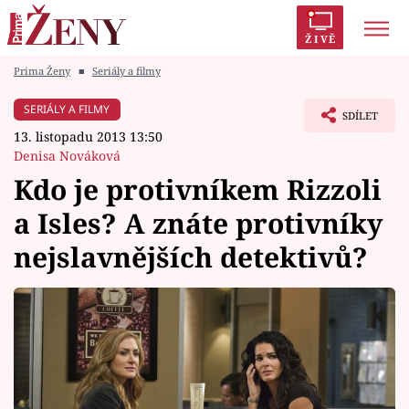
ŽIVĚ
Prima Ženy
■
Seriály a filmy
Trendy:
Polabí
Inspekce
Prostřeno!
AYTO?
SERIÁLY A FILMY
SDÍLET
Módní alarm
Zrádci
Proměny
13. listopadu 2013 13:50
Denisa Nováková
Kdo je protivníkem Rizzoli
a Isles? A znáte protivníky
Témata
nejslavnějších detektivů?
Celebrity
Vztahy
Seriály