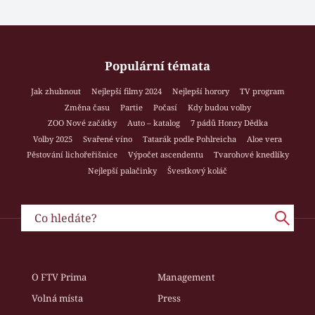
Populární témata
Jak zhubnout
Nejlepší filmy 2024
Nejlepší horory
TV program
Změna času
Partie
Počasí
Kdy budou volby
ZOO Nové začátky
Auto – katalog
7 pádů Honzy Dědka
Volby 2025
Svařené víno
Tatarák podle Pohlreicha
Aloe vera
Pěstování lichořeřišnice
Výpočet ascendentu
Tvarohové knedlíky
Nejlepší palačinky
Švestkový koláč
O FTV Prima
Management
Volná místa
Press