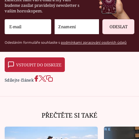
budeme zasílat pravidelný newsletter s
vaším horoskopem.
ODESLAT
Odesláním formuláře souhlasíte s
podmínkami zpracování osobních údajů
VSTOUPIT DO DISKUZE
Sdílejte článek
PŘEČTĚTE SI TAKÉ