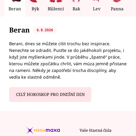
Beran
Býk
Blíženci
Rak
Lev
Panna
V
Beran
6. 8. 2026
Berani, dnes se můžete cítit trochu bez inspirace.
Nenechte se odradit. Pusťte se do jakéhokoli projektu, i
když jste myšlenkami jinde. V průběhu „špatné“ práce,
kterou můžete zpočátku chrlit, vám múza jemně přistane
na rameni. Někdy je zapotřebí trocha disciplíny, aby
vedla ke slastné odměně.
CELÝ HOROSKOP PRO DNEŠNÍ DEN
Vaše šťastná čísla