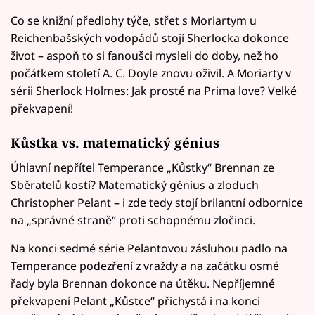
Co se knižní předlohy týče, střet s Moriartym u
Reichenbašských vodopádů stojí Sherlocka dokonce
život – aspoň to si fanoušci mysleli do doby, než ho
počátkem století A. C. Doyle znovu oživil. A Moriarty v
sérii Sherlock Holmes: Jak prosté na Prima love? Velké
překvapení!
Kůstka vs. matematický génius
Úhlavní nepřítel Temperance „Kůstky“ Brennan ze
Sběratelů kostí? Matematický génius a zloduch
Christopher Pelant – i zde tedy stojí brilantní odbornice
na „správné straně“ proti schopnému zločinci.
Na konci sedmé série Pelantovou zásluhou padlo na
Temperance podezření z vraždy a na začátku osmé
řady byla Brennan dokonce na útěku. Nepříjemné
překvapení Pelant „Kůstce“ přichystá i na konci