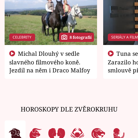
CELEBRITY
SERIÁLY A FIL
8 fotografií
Michal Dlouhý v sedle
Tuna se chtěl vrátit domů.
slavného filmového koně.
Zarazilo ho
Jezdil na něm i Draco Malfoy
smlouvě př
zemřít
HOROSKOPY DLE ZVĚROKRUHU