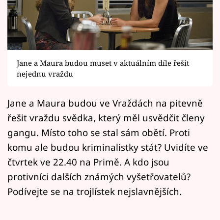
Horoskopy
Sledujte prima+
Filmový festival Karlovy Vary
Jane a Maura budou muset v aktuálním díle řešit
Pořady
nejednu vraždu
Mámy sobě
Jane a Maura budou ve Vraždách na pitevně
řešit vraždu svědka, který měl usvědčit členy
Přihlášení
gangu. Místo toho se stal sám obětí. Proti
komu ale budou kriminalistky stát? Uvidíte ve
čtvrtek ve 22.40 na Primě. A kdo jsou
Sledujte nás
protivníci dalších známých vyšetřovatelů?
Podívejte se na trojlístek nejslavnějších.