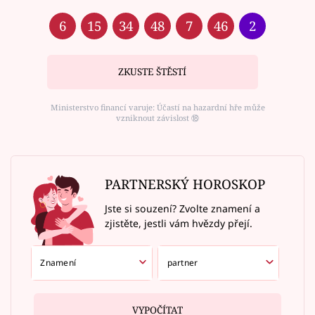
6
15
34
48
7
46
2
ZKUSTE ŠTĚSTÍ
Ministerstvo financí varuje: Účastí na hazardní hře může
vzniknout závislost ⑱
PARTNERSKÝ HOROSKOP
Jste si souzení? Zvolte znamení a
zjistěte, jestli vám hvězdy přejí.
VYPOČÍTAT