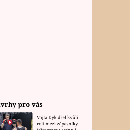
vrhy pro vás
Vojta Dyk dřel kvůli
roli mezi zápasníky.
Minutovou scénu jel