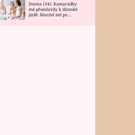
Denisa (34): Kamarádky
mě přemluvily k dámské
jízdě. Manžel mě po
návratu zaskočil