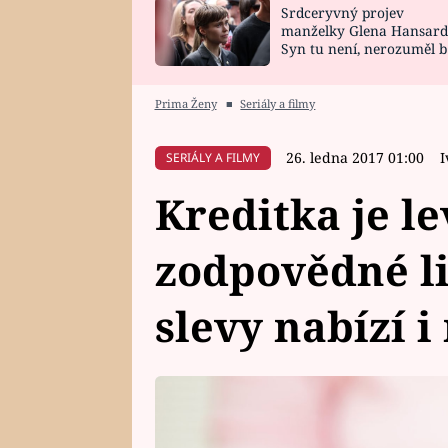
Srdceryvný projev
SNÁŘ
CELEBRITY
manželky Glena Hansard
Syn tu není, nerozuměl b
HOROSKOP NA
VAŘENÍ
tomu, vysvětlila
ROK 2023
Prima Ženy
■
Seriály a filmy
26. ledna 2017 01:00
I
SERIÁLY A FILMY
Kreditka je l
zodpovědné lid
slevy nabízí i