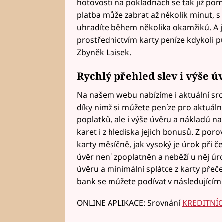
hotovosti na pokladnách se tak již pom
platba může zabrat až několik minut, s
uhradíte během několika okamžiků. A je
prostřednictvím karty peníze kdykoli p
Zbyněk Laisek.
Rychlý přehled slev i výše ú
Na našem webu nabízíme i aktuální srov
díky nimž si můžete peníze pro aktuáln
poplatků, ale i výše úvěru a nákladů n
karet i z hlediska jejich bonusů. Z poro
karty měsíčně, jak vysoký je úrok při č
úvěr není zpoplatněn a neběží u něj úro
úvěru a minimální splátce z karty pře
bank se můžete podívat v následujícím
ONLINE APLIKACE: Srovnání
KREDITNÍ