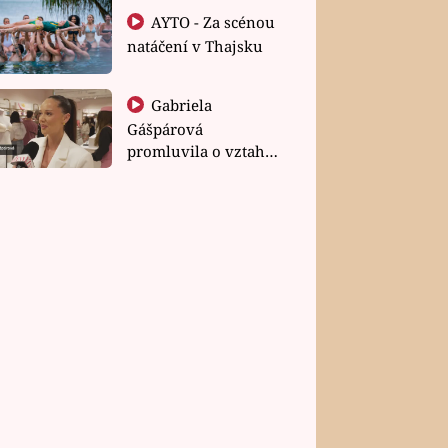
AYTO - Za scénou
natáčení v Thajsku
Gabriela
Gášpárová
promluvila o vztahu
a zakládání rodiny