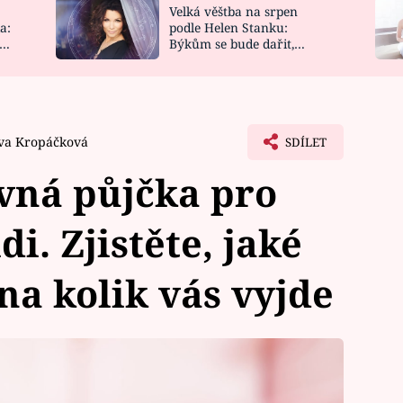
Velká věštba na srpen
NOVINKY
ZAHRADA
a:
podle Helen Stanku:
y
Býkům se bude dařit,
VIDEORECEPTY
DESIGN
Vodnáře čeká jízda
va Kropáčková
SDÍLET
evná půjčka pro
i. Zjistěte, jaké
 na kolik vás vyjde