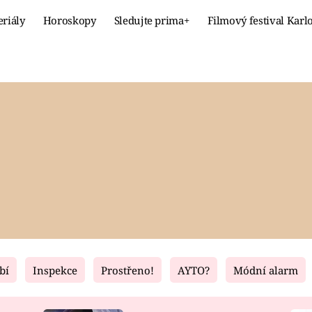
eriály
Horoskopy
Sledujte prima+
Filmový festival Karl
Celebrity
Recept
MÓDA A KRÁSA
HLAVNÍ JÍ
VZTAHY A SEX
SLADKÉ
PRIMA MAMINKA
ZDRAVÉ
bí
Inspekce
Prostřeno!
AYTO?
Módní alarm
Fresh
Living
RECEPTY
BYDLENÍ