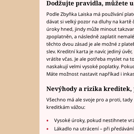
Dodžujte pravidla, můžete u
Podle Zbyňka Laiska má používání plate
dávat si velký pozor na dluhy na kartě č
úroky hned, jindy může minout takzva
zpoplatněn, a následně zaplatit nemalé
těchto dvou zásad je ale možné z plat
slev. Kreditní karta je navíc jediný úvě
vrátíte včas. Je ale potřeba myslet na
naskakují velmi vysoké poplatky. Pokud
Máte možnost nastavit napříkad i inka
Nevýhody a rizika kreditek,
Všechno má ale svoje pro a proti, tad
kreditkám vážou:
Vysoké úroky, pokud nestihnete vrá
Lákadlo na utrácení – při předávání