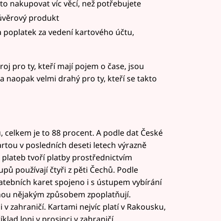
 to nakupovat víc věcí, než potřebujete
o úvěrový produkt
a poplatek za vedení kartového účtu,
roj pro ty, kteří mají pojem o čase, jsou
a naopak velmi drahý pro ty, kteří se takto
, celkem je to 88 procent. A podle dat České
rtou v posledních deseti letech výrazně
 plateb tvoří platby prostřednictvím
pů používají čtyři z pěti Čechů. Podle
platebních karet spojeno i s ústupem vybírání
nou nějakým způsobem zpoplatňují.
 i v zahraničí. Kartami nejvíc platí v Rakousku,
lad loni v prosinci v zahraničí