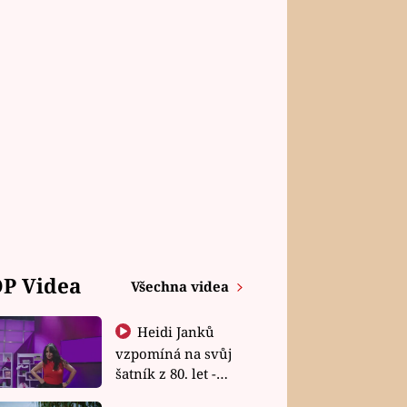
P Videa
Všechna videa
Heidi Janků
vzpomíná na svůj
šatník z 80. let -
Shopaholičky