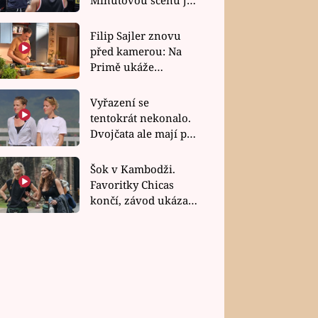
bez dubla
Filip Sajler znovu
před kamerou: Na
Primě ukáže
poctivou kuchyni i
rychlé recepty
Vyřazení se
tentokrát nekonalo.
Dvojčata ale mají po
uzavření třetí etapy
závodu nůž na krku
Šok v Kambodži.
Favoritky Chicas
končí, závod ukázal
svou nejtvrdší tvář