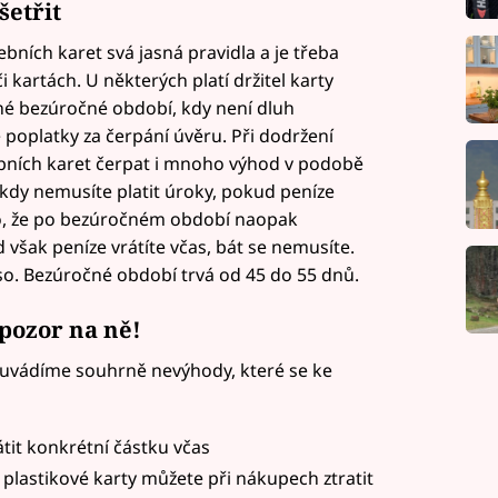
šetřit
bních karet svá jasná pravidla a je třeba
i kartách. U některých platí držitel karty
né bezúročné období, kdy není dluh
 poplatky za čerpání úvěru. Při dodržení
ebních karet čerpat i mnoho výhod v podobě
r, kdy nemusíte platit úroky, pokud peníze
 to, že po bezúročném období naopak
 však peníze vrátíte včas, bát se nemusíte.
so. Bezúročné období trvá od 45 do 55 dnů.
 pozor na ně!
y uvádíme souhrně nevýhody, které se ke
tit konkrétní částku včas
 plastikové karty můžete při nákupech ztratit