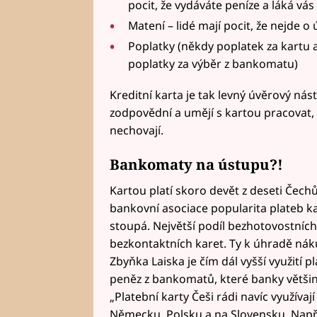
pocit, že vydáváte peníze a láká vás
Matení – lidé mají pocit, že nejde 
Poplatky (někdy poplatek za kartu 
poplatky za výběr z bankomatu)
Kreditní karta je tak levný úvěrový nást
zodpovědní a umějí s kartou pracovat, 
nechovají.
Bankomaty na ústupu?!
Kartou platí skoro devět z deseti Čechů
bankovní asociace popularita plateb ka
stoupá. Největší podíl bezhotovostních
bezkontaktních karet. Ty k úhradě náku
Zbyňka Laiska je čím dál vyšší využití 
peněz z bankomatů, které banky větši
„Platební karty Češi rádi navíc využívají
Německu, Polsku a na Slovensku. Napřík