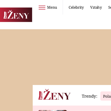
Menu
Celebrity
Vztahy
S
Seriály
Životní styl
ZOO
DIETY A HUBNUTÍ
PROSTŘENO!
CESTOVÁNÍ A
DOVOLENÁ
DUCH
ZDRAVÍ
Trendy:
Pola
Horoskopy
Video
ASTROČLÁNKY
SERIÁLY