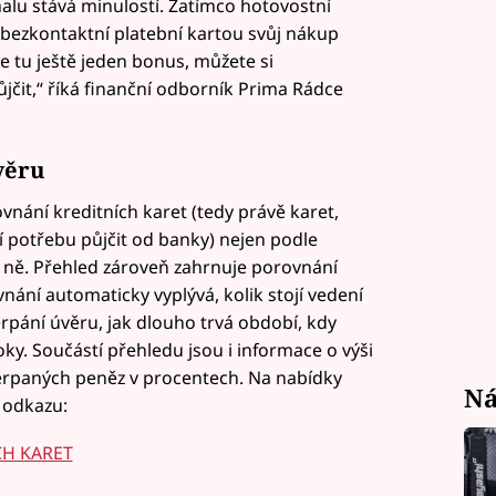
alu stává minulostí. Zatímco hotovostní
 bezkontaktní platební kartou svůj nákup
 tu ještě jeden bonus, můžete si
ůjčit,“ říká finanční odborník Prima Rádce
věru
nání kreditních karet (tedy právě karet,
í potřebu půjčit od banky) nejen podle
a ně. Přehled zároveň zahrnuje porovnání
vnání automaticky vyplývá, kolik stojí vedení
erpání úvěru, jak dlouho trvá období, kdy
ky. Součástí přehledu jsou i informace o výši
čerpaných peněz v procentech. Na nabídky
Ná
 odkazu:
CH KARET